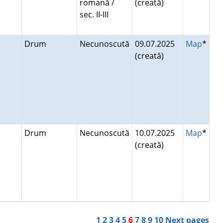
romană /
(creată)
sec. II-III
i
Drum
Necunoscută
09.07.2025
Map
*
(creată)
i
Drum
Necunoscută
10.07.2025
Map
*
(creată)
1
2
3
4
5
6
7
8
9
10
Next pages