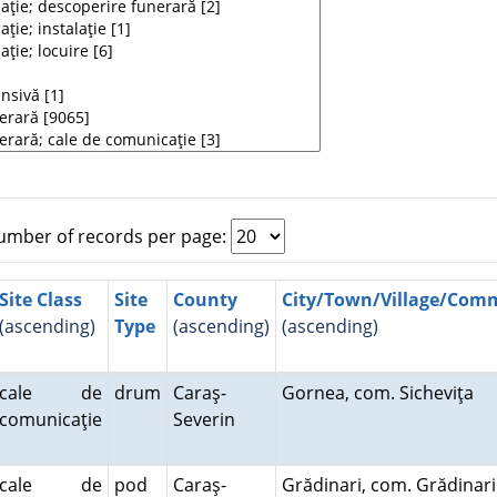
mber of records per page:
Site Class
Site
County
City/Town/Village/Co
(ascending)
Type
(ascending)
(ascending)
cale de
drum
Caraş-
Gornea, com. Sicheviţa
comunicaţie
Severin
cale de
pod
Caraş-
Grădinari, com. Grădinar