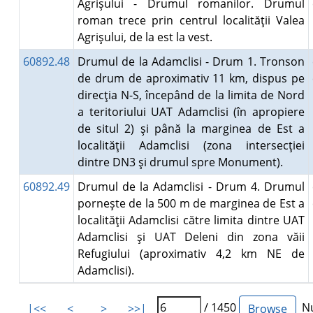
Agrişului - Drumul romanilor. Drumul
roman trece prin centrul localităţii Valea
Agrişului, de la est la vest.
60892.48
Drumul de la Adamclisi - Drum 1. Tronson
de drum de aproximativ 11 km, dispus pe
direcţia N-S, începând de la limita de Nord
a teritoriului UAT Adamclisi (în apropiere
de situl 2) şi până la marginea de Est a
localităţii Adamclisi (zona intersecţiei
dintre DN3 şi drumul spre Monument).
60892.49
Drumul de la Adamclisi - Drum 4. Drumul
porneşte de la 500 m de marginea de Est a
localităţii Adamclisi către limita dintre UAT
Adamclisi şi UAT Deleni din zona văii
Refugiului (aproximativ 4,2 km NE de
Adamclisi).
/ 1450
Nu
|<<
<
>
>>|