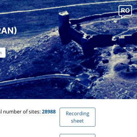
RAN)
l number of sites:
28988
Recording
sheet