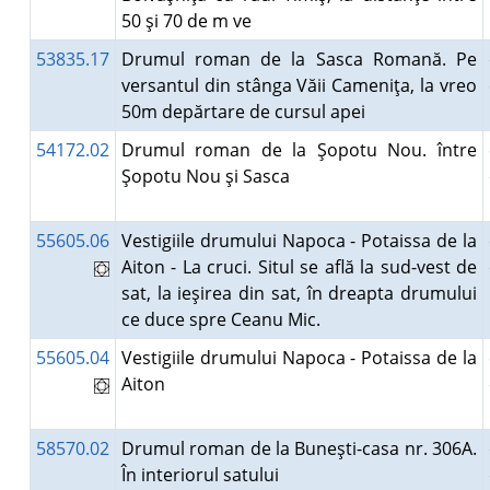
50 şi 70 de m ve
53835.17
Drumul roman de la Sasca Romană. Pe
versantul din stânga Văii Cameniţa, la vreo
50m depărtare de cursul apei
54172.02
Drumul roman de la Şopotu Nou. între
Şopotu Nou şi Sasca
55605.06
Vestigiile drumului Napoca - Potaissa de la
Aiton - La cruci. Situl se află la sud-vest de
sat, la ieşirea din sat, în dreapta drumului
ce duce spre Ceanu Mic.
55605.04
Vestigiile drumului Napoca - Potaissa de la
Aiton
58570.02
Drumul roman de la Buneşti-casa nr. 306A.
În interiorul satului