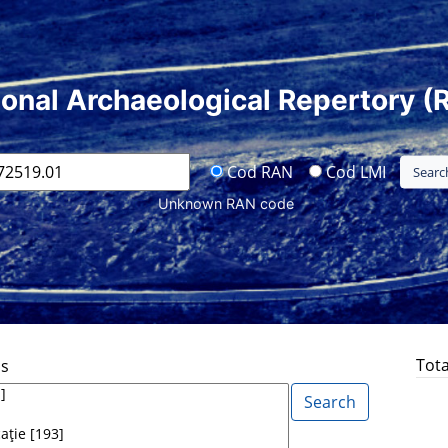
ional Archaeological Repertory (
Cod RAN
Cod LMI
Unknown RAN code
Tota
ds