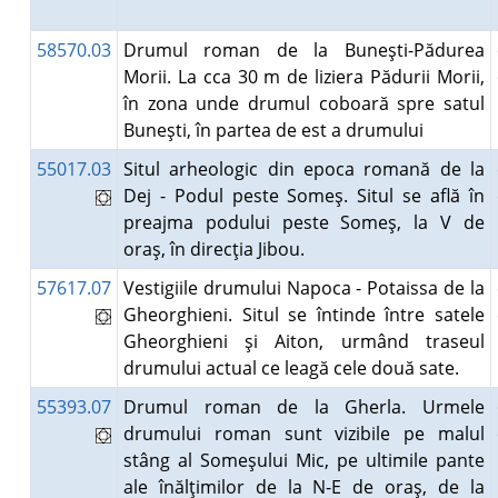
58570.03
Drumul roman de la Buneşti-Pădurea
Morii. La cca 30 m de liziera Pădurii Morii,
în zona unde drumul coboară spre satul
Buneşti, în partea de est a drumului
55017.03
Situl arheologic din epoca romană de la
Dej - Podul peste Someş. Situl se află în
preajma podului peste Someş, la V de
oraş, în direcţia Jibou.
57617.07
Vestigiile drumului Napoca - Potaissa de la
Gheorghieni. Situl se întinde între satele
Gheorghieni şi Aiton, urmând traseul
drumului actual ce leagă cele două sate.
55393.07
Drumul roman de la Gherla. Urmele
drumului roman sunt vizibile pe malul
stâng al Someşului Mic, pe ultimile pante
ale înălţimilor de la N-E de oraş, de la