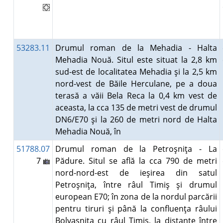
53283.11
Drumul roman de la Mehadia - Halta
Mehadia Nouă. Situl este situat la 2,8 km
sud-est de localitatea Mehadia şi la 2,5 km
nord-vest de Băile Herculane, pe a doua
terasă a văii Bela Reca la 0,4 km vest de
aceasta, la cca 135 de metri vest de drumul
DN6/E70 şi la 260 de metri nord de Halta
Mehadia Nouă, în
51788.07
Drumul roman de la Petroşniţa - La
7
Pădure. Situl se află la cca 790 de metri
nord-nord-est de ieşirea din satul
Petroşniţa, între râul Timiş şi drumul
european E70; în zona de la nordul parcării
pentru tiruri şi până la confluenţa râului
Bolvaşniţa cu râul Timiş, la distanţe între