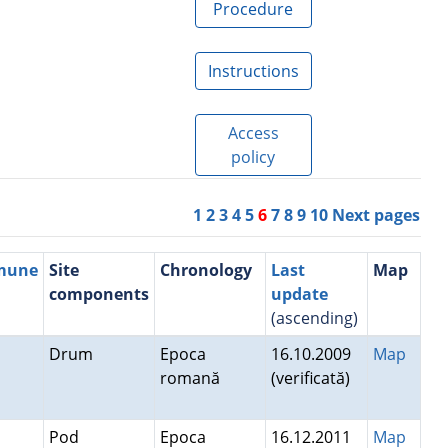
Procedure
Instructions
Access
policy
1
2
3
4
5
6
7
8
9
10
Next pages
mmune
Site
Chronology
Last
Map
components
update
(ascending)
Drum
Epoca
16.10.2009
Map
romană
(verificată)
i
Pod
Epoca
16.12.2011
Map