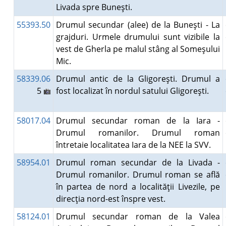
Livada spre Buneşti.
55393.50
Drumul secundar (alee) de la Buneşti - La
grajduri. Urmele drumului sunt vizibile la
vest de Gherla pe malul stâng al Someşului
Mic.
58339.06
Drumul antic de la Gligoreşti. Drumul a
5
fost localizat în nordul satului Gligoreşti.
58017.04
Drumul secundar roman de la Iara -
Drumul romanilor. Drumul roman
întretaie localitatea Iara de la NEE la SVV.
58954.01
Drumul roman secundar de la Livada -
Drumul romanilor. Drumul roman se află
în partea de nord a localităţii Livezile, pe
direcţia nord-est înspre vest.
58124.01
Drumul secundar roman de la Valea