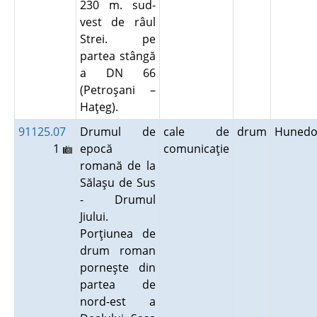
230 m. sud-
vest de râul
Strei. pe
partea stângă
a DN 66
(Petroşani –
Haţeg).
91125.07
Drumul de
cale de
drum
Hunedo
1
epocă
comunicaţie
romană de la
Sălaşu de Sus
- Drumul
Jiului.
Porţiunea de
drum roman
porneşte din
partea de
nord-est a