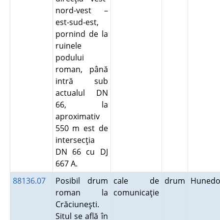
nord-vest –
est-sud-est,
pornind de la
ruinele
podului
roman, până
intră sub
actualul DN
66, la
aproximativ
550 m est de
intersecţia
DN 66 cu DJ
667 A.
88136.07
Posibil drum
cale de
drum
Hunedo
roman la
comunicaţie
Crăciuneşti.
Situl se află în