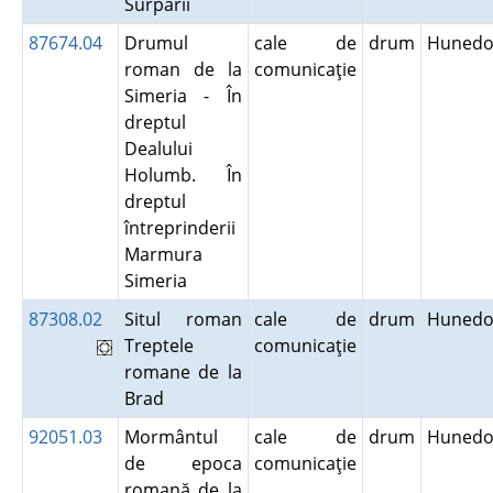
Surpării
87674.04
Drumul
cale de
drum
Hunedo
roman de la
comunicaţie
Simeria - În
dreptul
Dealului
Holumb. În
dreptul
întreprinderii
Marmura
Simeria
87308.02
Situl roman
cale de
drum
Hunedo
Treptele
comunicaţie
romane de la
Brad
92051.03
Mormântul
cale de
drum
Hunedo
de epoca
comunicaţie
romană de la