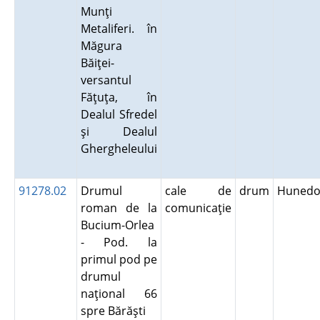
Munţi
Metaliferi. în
Măgura
Băiţei-
versantul
Făţuţa, în
Dealul Sfredel
şi Dealul
Ghergheleului
91278.02
Drumul
cale de
drum
Hunedo
roman de la
comunicaţie
Bucium-Orlea
- Pod. la
primul pod pe
drumul
naţional 66
spre Bărăşti