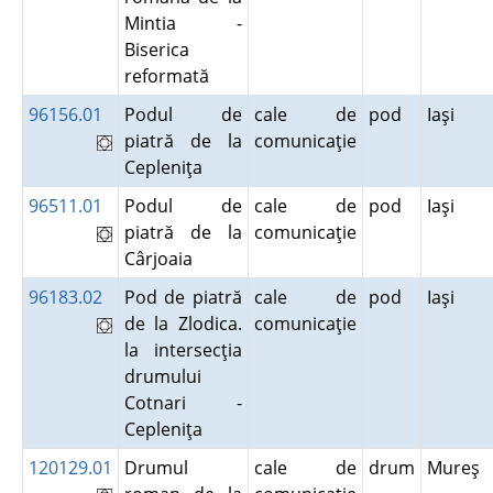
Mintia -
Biserica
reformată
96156.01
Podul de
cale de
pod
Iaşi
piatră de la
comunicaţie
Cepleniţa
96511.01
Podul de
cale de
pod
Iaşi
piatră de la
comunicaţie
Cârjoaia
96183.02
Pod de piatră
cale de
pod
Iaşi
de la Zlodica.
comunicaţie
la intersecţia
drumului
Cotnari -
Cepleniţa
120129.01
Drumul
cale de
drum
Mureş