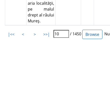
aria localităţii,
pe malul
drept al râului
Mureş.
/ 1450
Num
|<<
<
>
>>|