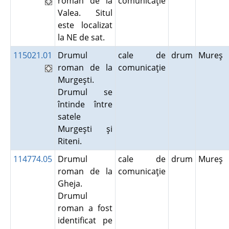
roman de la
comunicaţie
Valea. Situl
este localizat
la NE de sat.
115021.01
Drumul
cale de
drum
Mureş
roman de la
comunicaţie
Murgeşti.
Drumul se
întinde între
satele
Murgeşti şi
Riteni.
114774.05
Drumul
cale de
drum
Mureş
roman de la
comunicaţie
Gheja.
Drumul
roman a fost
identificat pe