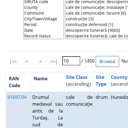
/ 1450
Num
|<<
<
>
>>|
Site Class
Site
County
RAN
Name
(ascending)
Type
(ascend
Code
91697.04
Drumul
cale de
drum
Hunedo
medieval sau
comunicaţie
antic de la
Turdaş. La
sud de