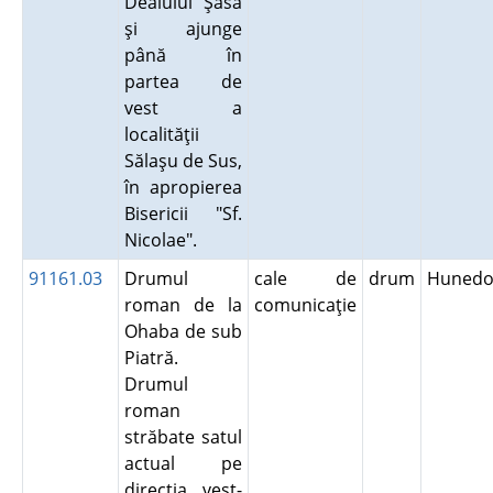
Dealului Şasa
şi ajunge
până în
partea de
vest a
localităţii
Sălaşu de Sus,
în apropierea
Bisericii "Sf.
Nicolae".
91161.03
Drumul
cale de
drum
Hunedo
roman de la
comunicaţie
Ohaba de sub
Piatră.
Drumul
roman
străbate satul
actual pe
direcţia vest-