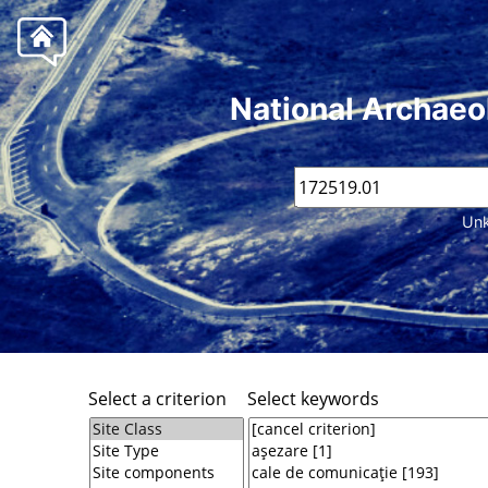
National Archaeo
Unk
Select a criterion
Select keywords