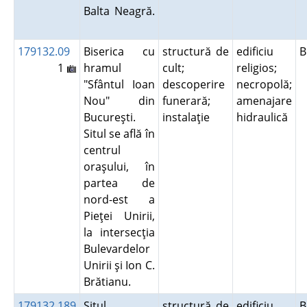
Balta Neagră.
179132.09
Biserica cu
structură de
edificiu
B
1
hramul
cult;
religios;
"Sfântul Ioan
descoperire
necropolă;
Nou" din
funerară;
amenajare
Bucureşti.
instalaţie
hidraulică
Situl se află în
centrul
oraşului, în
partea de
nord-est a
Pieţei Unirii,
la intersecţia
Bulevardelor
Unirii şi Ion C.
Brătianu.
179132.189
Situl
structură de
edificiu
B