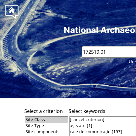
National Archaeo
Unk
Select a criterion
Select keywords