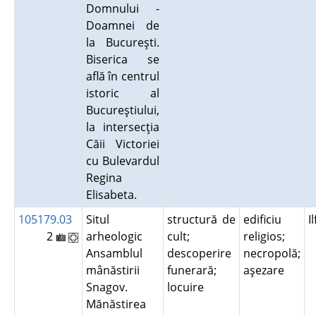
Domnului -
Doamnei de
la Bucureşti.
Biserica se
află în centrul
istoric al
Bucureştiului,
la intersecţia
Căii Victoriei
cu Bulevardul
Regina
Elisabeta.
105179.03
Situl
structură de
edificiu
I
2
arheologic
cult;
religios;
Ansamblul
descoperire
necropolă;
mânăstirii
funerară;
aşezare
Snagov.
locuire
Mănăstirea