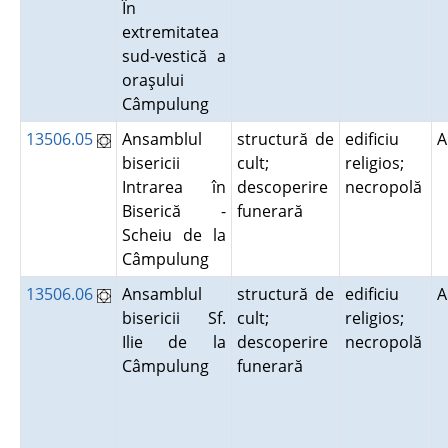
În
extremitatea
sud-vestică a
oraşului
Câmpulung
13506.05
Ansamblul
structură de
edificiu
A
bisericii
cult;
religios;
Intrarea în
descoperire
necropolă
Biserică -
funerară
Scheiu de la
Câmpulung
13506.06
Ansamblul
structură de
edificiu
A
bisericii Sf.
cult;
religios;
Ilie de la
descoperire
necropolă
Câmpulung
funerară