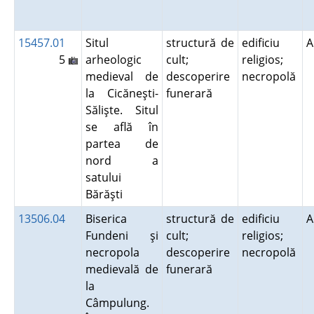
15457.01
Situl
structură de
edificiu
A
5
arheologic
cult;
religios;
medieval de
descoperire
necropolă
la Cicăneşti-
funerară
Sălişte. Situl
se află în
partea de
nord a
satului
Bărăşti
13506.04
Biserica
structură de
edificiu
A
Fundeni şi
cult;
religios;
necropola
descoperire
necropolă
medievală de
funerară
la
Câmpulung.