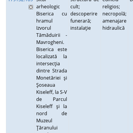
arheologic
cult;
religios;
Biserica cu
descoperire
necropolă;
hramul
funerară;
amenajare
Izvorul
instalaţie
hidraulică
Tămăduirii -
Mavrogheni.
Biserica este
localizată la
intersecţia
dintre Strada
Monetăriei şi
Şoseaua
Kiseleff, la S-V
de Parcul
Kiseleff şi la
nord de
Muzeul
Ţăranului