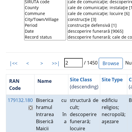
/ 1450
Num
|<<
<
>
>>|
Site Class
Site Type
C
RAN
Name
(descending)
(
Code
179132.180
Biserica cu
structură de
edificiu
B
hramul
cult;
religios;
Intrarea în
descoperire
necropolă;
Biserică a
funerară;
aşezare
Maicii
locuire