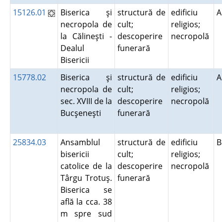
15126.01
Biserica şi
structură de
edificiu
A
necropola de
cult;
religios;
la Călineşti -
descoperire
necropolă
Dealul
funerară
Bisericii
15778.02
Biserica şi
structură de
edificiu
A
necropola de
cult;
religios;
sec. XVIII de la
descoperire
necropolă
Bucşeneşti
funerară
25834.03
Ansamblul
structură de
edificiu
B
bisericii
cult;
religios;
catolice de la
descoperire
necropolă
Târgu Trotuş.
funerară
Biserica se
află la cca. 38
m spre sud