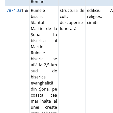
Român.
7874.03
1
Ruinele
structură de
edificiu
A
bisericii
cult;
religios;
Sfântul
descoperire
cimitir
Martin de la
funerară
Şona - La
biserica lui
Martin.
Ruinele
bisericii se
află la 2,5 km
sud de
biserica
evanghelică
din Şona, pe
coasta cea
mai înaltă al
unei creste