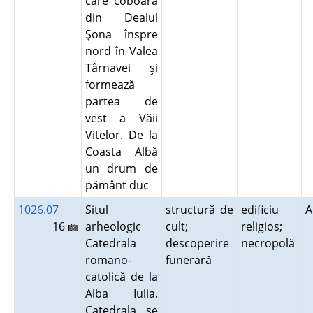
care coboară
din Dealul
Şona înspre
nord în Valea
Târnavei şi
formează
partea de
vest a Văii
Vitelor. De la
Coasta Albă
un drum de
pământ duc
1026.07
Situl
structură de
edificiu
A
16
arheologic
cult;
religios;
Catedrala
descoperire
necropolă
romano-
funerară
catolică de la
Alba Iulia.
Catedrala se