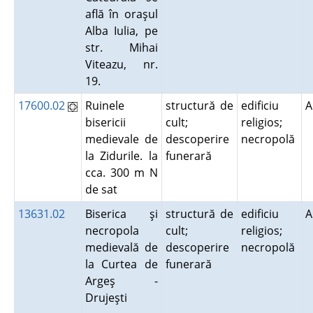
află în oraşul
Alba Iulia, pe
str. Mihai
Viteazu, nr.
19.
17600.02
Ruinele
structură de
edificiu
A
bisericii
cult;
religios;
medievale de
descoperire
necropolă
la Zidurile. la
funerară
cca. 300 m N
de sat
13631.02
Biserica şi
structură de
edificiu
A
necropola
cult;
religios;
medievală de
descoperire
necropolă
la Curtea de
funerară
Argeş -
Drujeşti