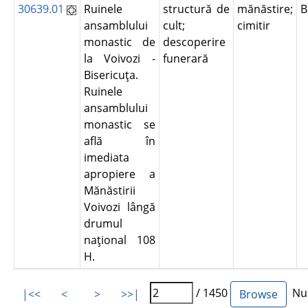
30639.01
Ruinele
structură de
mănăstire;
B
ansamblului
cult;
cimitir
monastic de
descoperire
la Voivozi -
funerară
Bisericuţa.
Ruinele
ansamblului
monastic se
află în
imediata
apropiere a
Mănăstirii
Voivozi lângă
drumul
naţional 108
H.
/ 1450
Num
|<<
<
>
>>|