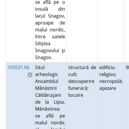
se află pe o
insulă din
lacul Snagov,
aproape de
malul nordic,
între satele
Siliştea
Snagovului şi
Snagov.
103531.06
Situl
structură de
edificiu
I
arheologic
cult;
religios;
Ansamblul
descoperire
necropolă;
Mânăstirii
funerară;
aşezare
Căldăruşani
locuire
de la Lipia.
Mănăstirea
se află pe
malul nordic