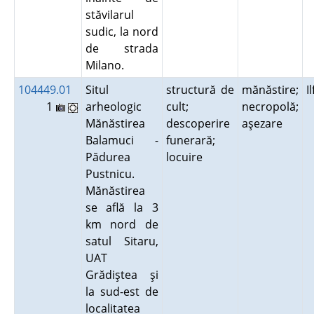
stăvilarul
sudic, la nord
de strada
Milano.
104449.01
Situl
structură de
mănăstire;
I
1
arheologic
cult;
necropolă;
Mănăstirea
descoperire
aşezare
Balamuci -
funerară;
Pădurea
locuire
Pustnicu.
Mănăstirea
se află la 3
km nord de
satul Sitaru,
UAT
Grădiştea şi
la sud-est de
localitatea