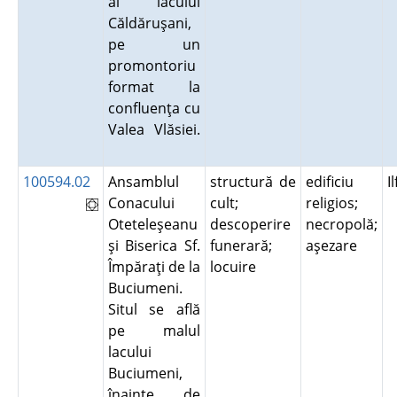
al lacului
Căldăruşani,
pe un
promontoriu
format la
confluenţa cu
Valea Vlăsiei.
100594.02
Ansamblul
structură de
edificiu
I
Conacului
cult;
religios;
Oteteleşeanu
descoperire
necropolă;
şi Biserica Sf.
funerară;
aşezare
Împăraţi de la
locuire
Buciumeni.
Situl se află
pe malul
lacului
Buciumeni,
înainte de