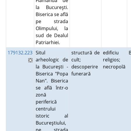
Flămânda de
la Bucureşti.
Biserica se află
pe strada
Olimpului, la
sud de Dealul
Patriarhiei.
179132.223
Situl
structură de
edificiu
arheologic de
cult;
religios;
la Bucureşti -
descoperire
necropolă
Biserica "Popa
funerară
Nan". Biserica
se află într-o
zonă
periferică
centrului
istoric al
Bucureştiului,
pe strada