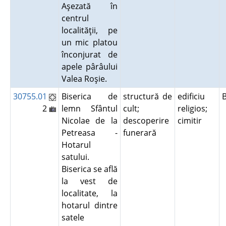
Aşezată în
centrul
localităţii, pe
un mic platou
înconjurat de
apele pârâului
Valea Roşie.
30755.01
Biserica de
structură de
edificiu
2
lemn Sfântul
cult;
religios;
Nicolae de la
descoperire
cimitir
Petreasa -
funerară
Hotarul
satului.
Biserica se află
la vest de
localitate, la
hotarul dintre
satele