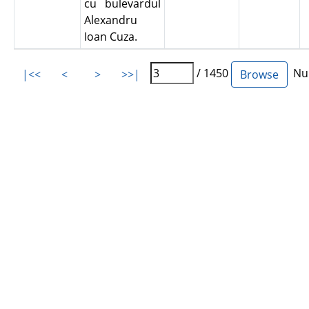
cu bulevardul
Alexandru
Ioan Cuza.
/ 1450
Num
|<<
<
>
>>|