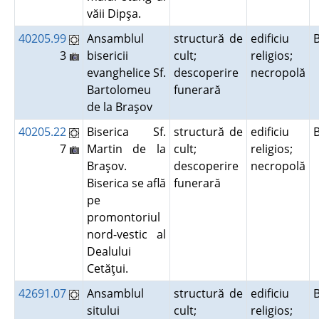
văii Dipşa.
40205.99
Ansamblul
structură de
edificiu
3
bisericii
cult;
religios;
evanghelice Sf.
descoperire
necropolă
Bartolomeu
funerară
de la Braşov
40205.22
Biserica Sf.
structură de
edificiu
7
Martin de la
cult;
religios;
Braşov.
descoperire
necropolă
Biserica se află
funerară
pe
promontoriul
nord-vestic al
Dealului
Cetăţui.
42691.07
Ansamblul
structură de
edificiu
sitului
cult;
religios;