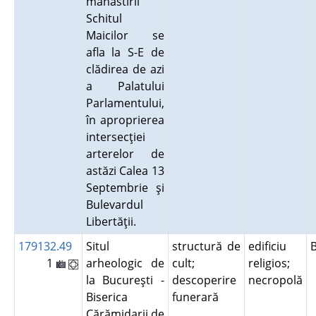
mânăstirii
Schitul
Maicilor se
afla la S-E de
clădirea de azi
a Palatului
Parlamentului,
în aproprierea
intersecţiei
arterelor de
astăzi Calea 13
Septembrie şi
Bulevardul
Libertăţii.
179132.49
Situl
structură de
edificiu
1
arheologic de
cult;
religios;
la Bucureşti -
descoperire
necropolă
Biserica
funerară
Cărămidarii de