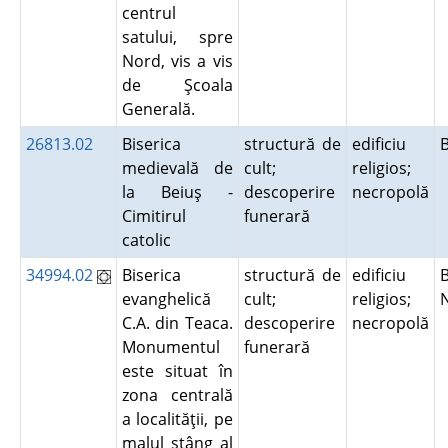
centrul
satului, spre
Nord, vis a vis
de Şcoala
Generală.
26813.02
Biserica
structură de
edificiu
medievală de
cult;
religios;
la Beiuş -
descoperire
necropolă
Cimitirul
funerară
catolic
34994.02
Biserica
structură de
edificiu
B
evanghelică
cult;
religios;
C.A. din Teaca.
descoperire
necropolă
Monumentul
funerară
este situat în
zona centrală
a localităţii, pe
malul stâng al