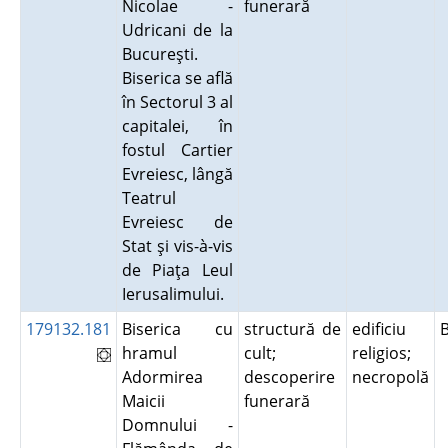
Nicolae -
funerară
Udricani de la
Bucureşti.
Biserica se află
în Sectorul 3 al
capitalei, în
fostul Cartier
Evreiesc, lângă
Teatrul
Evreiesc de
Stat şi vis-à-vis
de Piaţa Leul
Ierusalimului.
179132.181
Biserica cu
structură de
edificiu
hramul
cult;
religios;
Adormirea
descoperire
necropolă
Maicii
funerară
Domnului -