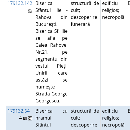
179132.142
Biserica
structură de
edificiu
Sfântul Ilie -
cult;
religios;
Rahova din
descoperire
necropolă
Bucureşti.
funerară
Biserica Sf. Ilie
se afla pe
Calea Rahovei
Nr.21, pe
segmentul din
vestul Pieţii
Unirii care
astăzi se
numeşte
Strada George
Georgescu.
179132.64
Biserica cu
structură de
edificiu
4
hramul
cult;
religios;
Sfântul
descoperire
necropolă