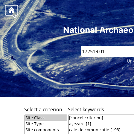
National Archaeo
Unk
Select a criterion
Select keywords