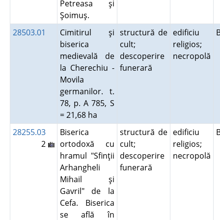
Petreasa şi
Şoimuş.
28503.01
Cimitirul şi
structură de
edificiu
biserica
cult;
religios;
medievală de
descoperire
necropolă
la Cherechiu -
funerară
Movila
germanilor. t.
78, p. A 785, S
= 21,68 ha
28255.03
Biserica
structură de
edificiu
2
ortodoxă cu
cult;
religios;
hramul "Sfinţii
descoperire
necropolă
Arhangheli
funerară
Mihail şi
Gavril" de la
Cefa. Biserica
se află în