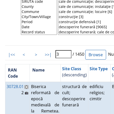
/ 1450
Num
|<<
<
>
>>|
Site Class
Site Type
RAN
Name
(descending)
(
Code
30728.01
Biserica
structură de
edificiu
2
reformată de
cult;
religios;
epocă
descoperire
cimitir
medievală de
funerară
la Remetea.