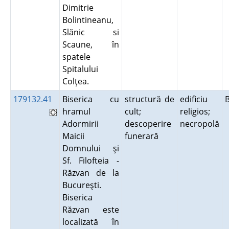
Dimitrie
Bolintineanu,
Slănic si
Scaune, în
spatele
Spitalului
Colţea.
179132.41
Biserica cu
structură de
edificiu
hramul
cult;
religios;
Adormirii
descoperire
necropolă
Maicii
funerară
Domnului şi
Sf. Filofteia -
Răzvan de la
Bucureşti.
Biserica
Răzvan este
localizată în