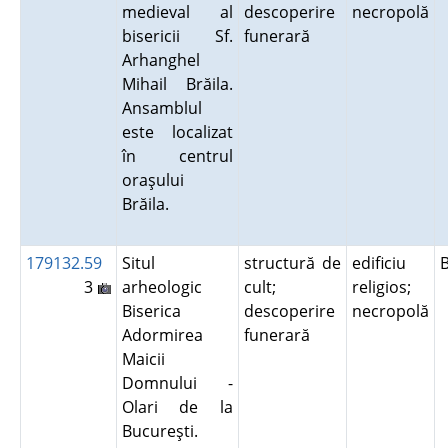
medieval al
descoperire
necropolă
bisericii Sf.
funerară
Arhanghel
Mihail Brăila.
Ansamblul
este localizat
în centrul
oraşului
Brăila.
179132.59
Situl
structură de
edificiu
3
arheologic
cult;
religios;
Biserica
descoperire
necropolă
Adormirea
funerară
Maicii
Domnului -
Olari de la
Bucureşti.