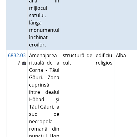
află în
mijlocul
satului,
lângă
monumentul
închinat
eroilor.
6832.03
Amenajarea
structură de
edificiu
Alba
7
rituală de la
cult
religios
Corna - Tăul
Găuri. Zona
cuprinsă
între dealul
Hăbad şi
Tăul Găuri, la
sud de
necropola
romană din
punctul Hop