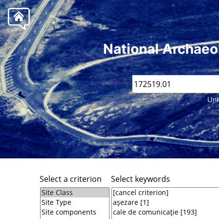
National Archaeo
Unk
Select a criterion
Select keywords