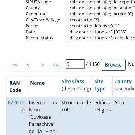
/ 1450
Num
|<<
<
>
>>|
Site Class
Site
County
RAN
Name
(descending)
Type
(ascendi
Code
6226.01
Biserica de
structură de
edificiu
Alba
lemn
cult
religios
"Cuvioasa
Paraschiva"
de la Pianu