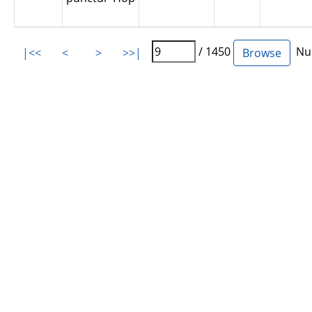
/ 1450
Num
|<<
<
>
>>|