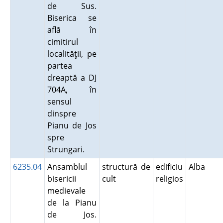
de Sus.
Biserica se
află în
cimitirul
localităţii, pe
partea
dreaptă a DJ
704A, în
sensul
dinspre
Pianu de Jos
spre
Strungari.
6235.04
Ansamblul
structură de
edificiu
Alba
bisericii
cult
religios
medievale
de la Pianu
de Jos.