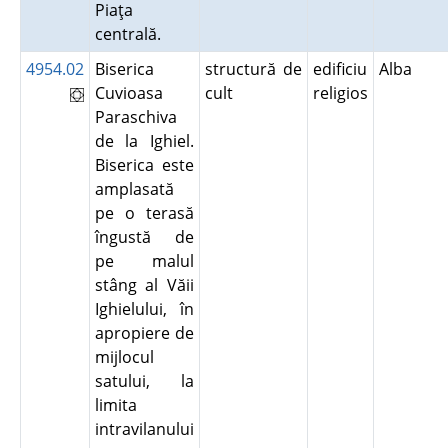
Piaţa
centrală.
4954.02
Biserica
structură de
edificiu
Alba
Cuvioasa
cult
religios
Paraschiva
de la Ighiel.
Biserica este
amplasată
pe o terasă
îngustă de
pe malul
stâng al Văii
Ighielului, în
apropiere de
mijlocul
satului, la
limita
intravilanului