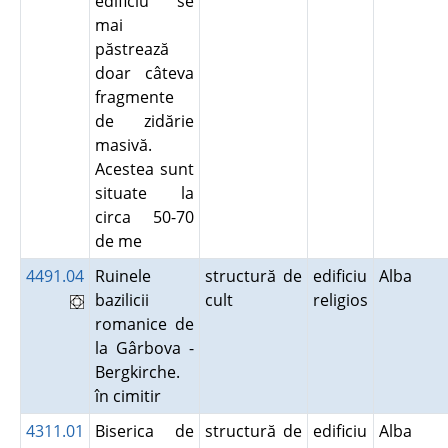
edificiu se
mai
păstrează
doar câteva
fragmente
de zidărie
masivă.
Acestea sunt
situate la
circa 50-70
de me
4491.04
Ruinele
structură de
edificiu
Alba
bazilicii
cult
religios
romanice de
la Gârbova -
Bergkirche.
în cimitir
4311.01
Biserica de
structură de
edificiu
Alba