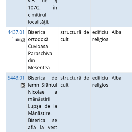
vest de DJ
107G, în
cimitirul
localităţii.
4437.01
Biserica
structură de
edificiu
Alba
1
ortodoxă
cult
religios
Cuvioasa
Paraschiva
din
Mesentea
5443.01
Biserica de
structură de
edificiu
Alba
lemn Sfântul
cult
religios
Nicolae a
mânăstirii
Lupşa de la
Mânăstire.
Biserica se
află la vest