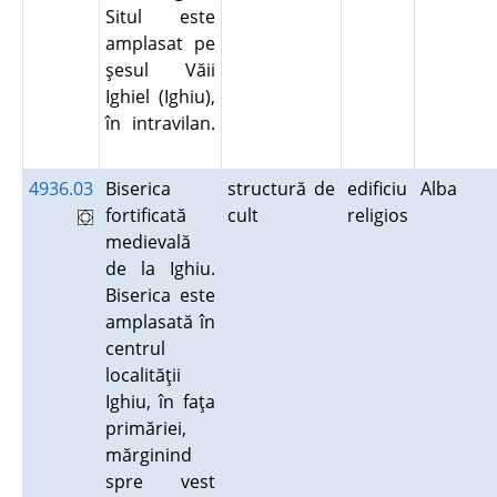
Situl este
amplasat pe
şesul Văii
Ighiel (Ighiu),
în intravilan.
4936.03
Biserica
structură de
edificiu
Alba
fortificată
cult
religios
medievală
de la Ighiu.
Biserica este
amplasată în
centrul
localităţii
Ighiu, în faţa
primăriei,
mărginind
spre vest