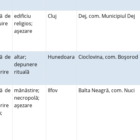
ră de
edificiu
Cluj
Dej, com. Municipiul Dej
cuire
religios;
aşezare
ră de
altar;
Hunedoara
Cioclovina, com. Boşoro
depunere
rire
rituală
ră de
mănăstire;
Ilfov
Balta Neagră, com. Nuci
necropolă;
rire
aşezare
;