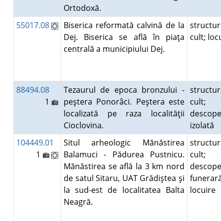
Ortodoxă.
55017.08
Biserica reformată calvină de la
structu
Dej. Biserica se află în piaţa
cult; lo
centrală a municipiului Dej.
88494.08
Tezaurul de epoca bronzului -
structu
1
peştera Ponorâci. Peştera este
cult;
localizată pe raza localităţii
descope
Cioclovina.
izolată
104449.01
Situl arheologic Mănăstirea
structu
1
Balamuci - Pădurea Pustnicu.
cult;
Mănăstirea se află la 3 km nord
descope
de satul Sitaru, UAT Grădiştea şi
funerară
la sud-est de localitatea Balta
locuire
Neagră.