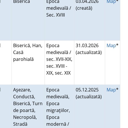
l
Biserică
Epoca
03.04.2026
Map
*
medievală /
(creată)
Sec. XVIII
l
Biserică, Han,
Epoca
31.03.2026
Map
*
Casă
medievală /
(actualizată)
parohială
sec. XVII-XIX,
sec. XVIII -
XIX, sec. XIX
l
Aşezare,
Epoca
05.12.2025
Map
*
Conductă,
medievală,
(actualizată)
Biserică, Turn
Epoca
de poartă,
migraţiilor,
Necropolă,
Epoca
Stradă
modernă /