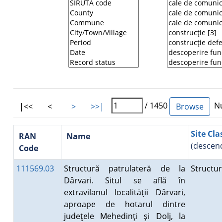
/ 1450
Nu
|<<
<
>
>>|
Site Cla
RAN
Name
(descen
Code
111569.03
Structură patrulateră de la
Structu
Dârvari. Situl se află în
extravilanul localităţii Dârvari,
aproape de hotarul dintre
judeţele Mehedinţi şi Dolj, la