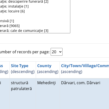
mber of records per page:
ss
Site Type
County
City/Town/Village/Com
ding)
(descending)
(ascending)
(ascending)
ri
structură
Mehedinţi
Dârvari, com. Dârvari
patrulateră