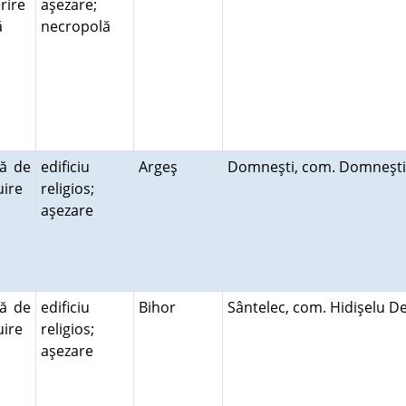
rire
aşezare;
ră
necropolă
ră de
edificiu
Argeş
Domneşti, com. Domneşt
cuire
religios;
aşezare
ră de
edificiu
Bihor
Sântelec, com. Hidişelu D
cuire
religios;
aşezare