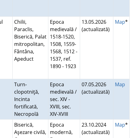
ul
Chilii,
Epoca
13.05.2026
Map
*
Paraclis,
medievală /
(actualizată)
Biserică, Palat
1518-1520,
mitropolitan,
1508, 1559-
Fântâna,
1568, 1512 -
Apeduct
1537, ref.
1890 - 1923
Turn-
Epoca
07.05.2026
Map
clopotniţă,
medievală /
(actualizată)
Incinta
sec. XIV -
fortificată,
XVIII, sec.
Necropolă
XIV-XVIII
Biserică,
Epoca
23.10.2024
Map
*
Aşezare civilă,
modernă,
(actualizată)