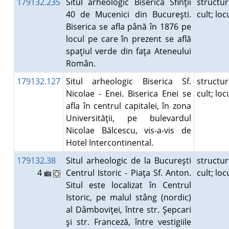
179132.235
Situl arheologic Biserica Sfinţii
structu
40 de Mucenici din Bucureşti.
cult; lo
Biserica se afla până în 1876 pe
locul pe care în prezent se află
spaţiul verde din faţa Ateneului
Român.
179132.127
Situl arheologic Biserica Sf.
structu
Nicolae - Enei. Biserica Enei se
cult; lo
afla în centrul capitalei, în zona
Universităţii, pe bulevardul
Nicolae Bălcescu, vis-a-vis de
Hotel Intercontinental.
179132.38
Situl arheologic de la Bucureşti
structu
4
Centrul Istoric - Piaţa Sf. Anton.
cult; lo
Situl este localizat în Centrul
Istoric, pe malul stâng (nordic)
al Dâmboviţei, între str. Şepcari
şi str. Franceză, între vestigiile