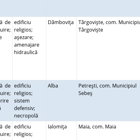
ră de
edificiu
Dâmboviţa
Târgovişte, com. Municipi
uire;
religios;
Târgovişte
ie
aşezare;
amenajare
hidraulică
ră de
edificiu
Alba
Petreşti, com. Municipiul
uire;
religios;
Sebeş
rire
sistem
ră
defensiv;
necropolă
ră de
edificiu
Ialomiţa
Maia, com. Maia
uire;
religios;