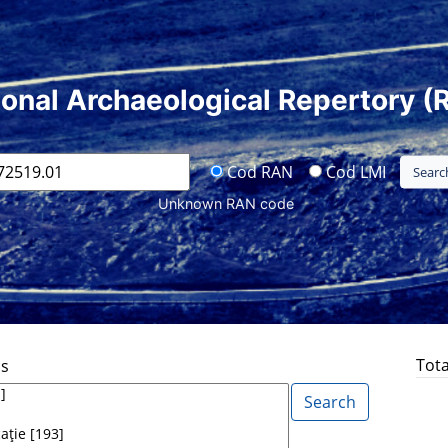
ional Archaeological Repertory (
Cod RAN
Cod LMI
Unknown RAN code
Tota
ds