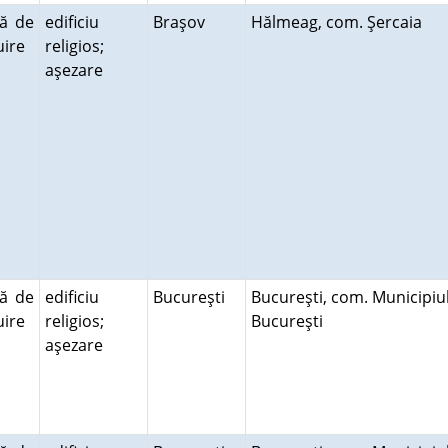
ră de
edificiu
Braşov
Hălmeag, com. Şercaia
cuire
religios;
aşezare
ră de
edificiu
Bucureşti
Bucureşti, com. Municipiu
cuire
religios;
Bucureşti
aşezare