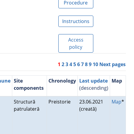
Procedure
Instructions
Access
policy
1
2
3
4
5
6
7
8
9
10
Next pages
mune
Site
Chronology
Last update
Map
components
(descending)
Structură
Preistorie
23.06.2021
Map
*
patrulateră
(creată)