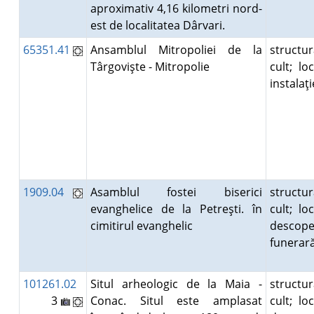
aproximativ 4,16 kilometri nord-
est de localitatea Dârvari.
65351.41
Ansamblul Mitropoliei de la
structu
Târgovişte - Mitropolie
cult; loc
instalaţ
1909.04
Asamblul fostei biserici
structu
evanghelice de la Petreşti. în
cult; loc
cimitirul evanghelic
descope
funera
101261.02
Situl arheologic de la Maia -
structu
3
Conac. Situl este amplasat
cult; loc