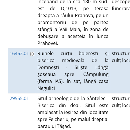
începând de la cca 180 m sud-
descope
est de DJ101B, pe terasa
funera
dreapta a râului Prahova, pe un
promontoriu de pe partea
stângă a Văii Maia, în zona de
debuşare a acesteia în lunca
Prahovei.
16463.01
Ruinele curţii boiereşti şi
structu
biserica medievală de la
cult; lo
Domneşti - Silişte. Lângă
şoseaua spre Câmpulung
(ferma IAS), în sat, lângă casa
Negulici
29555.01
Situl arheologic de la Sântelec -
structu
Biserica din deal. Situl este
cult; lo
amplasat la ieşirea din localitate
spre Felcheriu, pe malul drept al
paraului Tăşad.