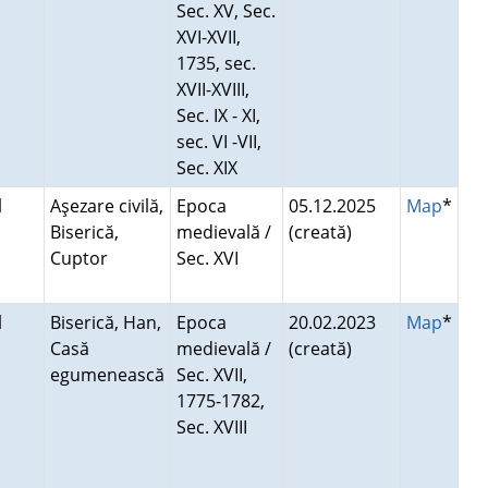
Sec. XV, Sec.
XVI-XVII,
1735, sec.
XVII-XVIII,
Sec. IX - XI,
sec. VI -VII,
Sec. XIX
l
Aşezare civilă,
Epoca
05.12.2025
Map
*
Biserică,
medievală /
(creată)
Cuptor
Sec. XVI
l
Biserică, Han,
Epoca
20.02.2023
Map
*
Casă
medievală /
(creată)
egumenească
Sec. XVII,
1775-1782,
Sec. XVIII