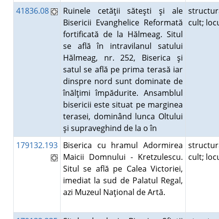
41836.08
Ruinele cetăţii săteşti şi ale
structu
Bisericii Evanghelice Reformată
cult; lo
fortificată de la Hălmeag. Situl
se află în intravilanul satului
Hălmeag, nr. 252, Biserica şi
satul se află pe prima terasă iar
dinspre nord sunt dominate de
înălţimi împădurite. Ansamblul
bisericii este situat pe marginea
terasei, dominând lunca Oltului
şi supraveghind de la o în
179132.193
Biserica cu hramul Adormirea
structu
Maicii Domnului - Kretzulescu.
cult; lo
Situl se află pe Calea Victoriei,
imediat la sud de Palatul Regal,
azi Muzeul Naţional de Artă.