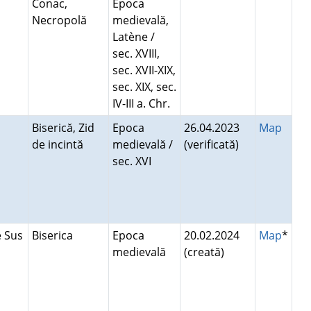
Conac,
Epoca
Necropolă
medievală,
Latène /
sec. XVIII,
sec. XVII-XIX,
sec. XIX, sec.
IV-III a. Chr.
i
Biserică, Zid
Epoca
26.04.2023
Map
de incintă
medievală /
(verificată)
sec. XVI
e Sus
Biserica
Epoca
20.02.2024
Map
*
medievală
(creată)