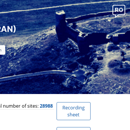
RAN)
l number of sites:
28988
Recording
sheet