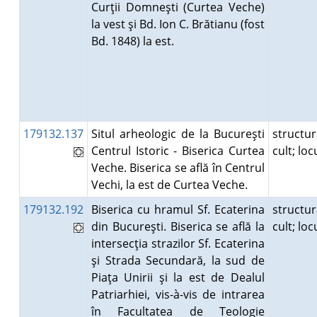
Curţii Domneşti (Curtea Veche)
la vest şi Bd. Ion C. Brătianu (fost
Bd. 1848) la est.
179132.137
Situl arheologic de la Bucureşti
structu
Centrul Istoric - Biserica Curtea
cult; lo
Veche. Biserica se află în Centrul
Vechi, la est de Curtea Veche.
179132.192
Biserica cu hramul Sf. Ecaterina
structu
din Bucureşti. Biserica se află la
cult; lo
intersecţia strazilor Sf. Ecaterina
şi Strada Secundară, la sud de
Piaţa Unirii şi la est de Dealul
Patriarhiei, vis-à-vis de intrarea
în Facultatea de Teologie