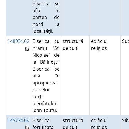
Biserica se
află în
partea de
nord a
localităţii.
148934.02
Biserica cu
structură
edificiu
Su
hramul "Sf.
de cult
religios
Nicolae" de
la Bălineşti.
Biserica se
află în
apropierea
ruinelor
curţii
logofătului
Ioan Tăutu.
145774.04
Biserica
structură
edificiu
Si
fortificată
de cult
religios