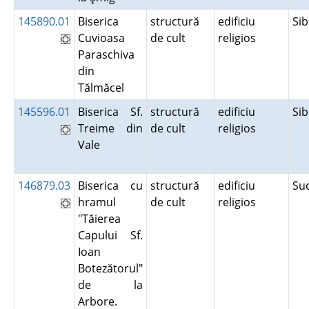
145890.01
Biserica
structură
edificiu
Si
Cuvioasa
de cult
religios
Paraschiva
din
Tălmăcel
145596.01
Biserica Sf.
structură
edificiu
Si
Treime din
de cult
religios
Vale
146879.03
Biserica cu
structură
edificiu
Su
hramul
de cult
religios
"Tăierea
Capului Sf.
Ioan
Botezătorul"
de la
Arbore.