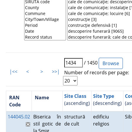
/ 1450
|<<
<
>
>>|
Number of records per page:
Site Class
Site Type
Co
RAN
Name
(ascending)
(descending)
(as
Code
144045.02
Biserica în
structură
edificiu
Si
stil gotic de
de cult
religios
la Şmig