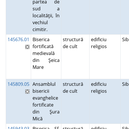
partea de
sud a
localităţii, în
vechiul
cimitir.
145676.01
Biserica
structură
edificiu
Si
fortificată
de cult
religios
medievală
din Şeica
Mare
145809.05
Ansamblul
structură
edificiu
Si
bisericii
de cult
religios
evanghelice
fortificate
din Şura
Mică
145943.03
Biserica Sf.
structură
edificiu
Si