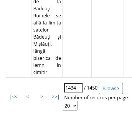
de la
Bădeuţi.
Ruinele se
află la limita
satelor
Bădeuţi şi
Mişlăuţi,
lângă
biserica de
lemn, în
cimitir.
/ 1450
|<<
<
>
>>|
Number of records per page: