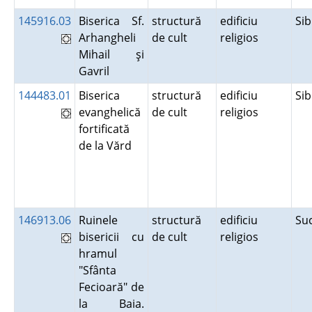
145916.03
Biserica Sf.
structură
edificiu
Si
Arhangheli
de cult
religios
Mihail şi
Gavril
144483.01
Biserica
structură
edificiu
Si
evanghelică
de cult
religios
fortificată
de la Vărd
146913.06
Ruinele
structură
edificiu
Su
bisericii cu
de cult
religios
hramul
"Sfânta
Fecioară" de
la Baia.