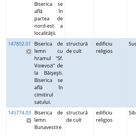
Biserica se
află în
partea de
nord-est a
localităţii.
147802.01
Biserica de
structură
edificiu
Su
lemn cu
de cult
religios
hramul "Sf.
Voievozi" de
la Băişeşti.
Biserica se
află în
cimitirul
satului.
145774.03
Biserica de
structură
edificiu
Si
lemn
de cult
religios
Bunavestire