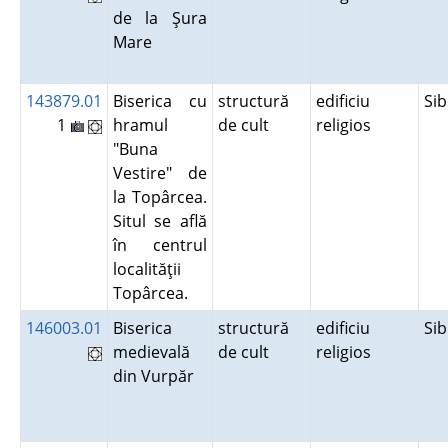
de la Şura
Mare
143879.01
Biserica cu
structură
edificiu
Si
1
hramul
de cult
religios
"Buna
Vestire" de
la Topârcea.
Situl se află
în centrul
localităţii
Topârcea.
146003.01
Biserica
structură
edificiu
Si
medievală
de cult
religios
din Vurpăr