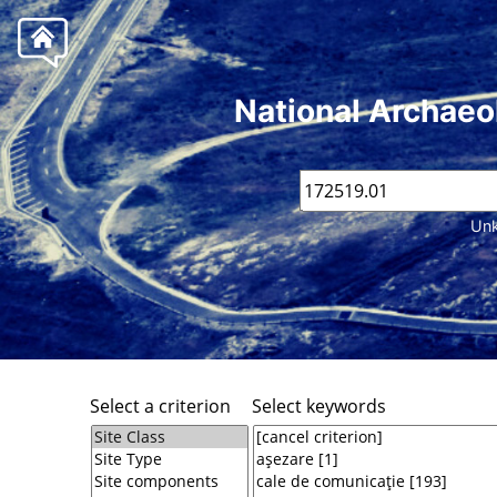
National Archaeo
Unk
Select a criterion
Select keywords