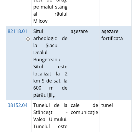
pe malul stâng
al râului
Milcov.
82118.01
Situl
aşezare
aşezare
arheologic de
fortificată
la Şiacu -
Dealul
Bungeteanu.
Situl este
localizat la 2
km S de sat, la
600 m de
pârâul Jilţ.
38152.04
Tunelul de la
cale de
tunel
Stânceşti -
comunicaţie
Valea Ulmului.
Tunelul este