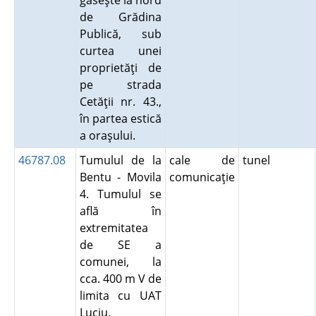
găseşte la nord
de Grădina
Publică, sub
curtea unei
proprietăţi de
pe strada
Cetăţii nr. 43.,
în partea estică
a oraşului.
46787.08
Tumulul de la
cale de
tunel
Bentu - Movila
comunicaţie
4. Tumulul se
află în
extremitatea
de SE a
comunei, la
cca. 400 m V de
limita cu UAT
Luciu.