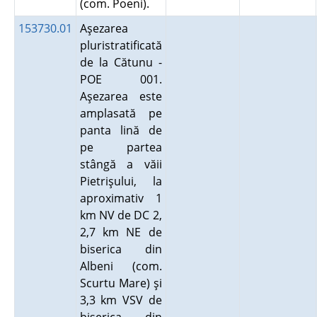
(com. Poeni).
153730.01
Aşezarea
pluristratificată
de la Cătunu -
POE 001.
Aşezarea este
amplasată pe
panta lină de
pe partea
stângă a văii
Pietrişului, la
aproximativ 1
km NV de DC 2,
2,7 km NE de
biserica din
Albeni (com.
Scurtu Mare) şi
3,3 km VSV de