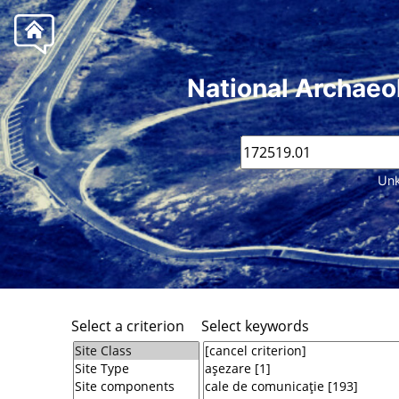
National Archaeo
Unk
Select a criterion
Select keywords