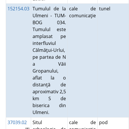
152154.03
Tumulul de la
cale de
tunel
Ulmeni - TUM-
comunicaţie
BOG 034.
Tumulul este
amplasat pe
interfluviul
Călmăţui-Urlui,
pe partea de N
a Văii
Gropanului,
aflat la o
distanţă de
aproximativ 2,5
km S de
biserica din
Ulmeni.
37039.02
Situl
cale de
pod