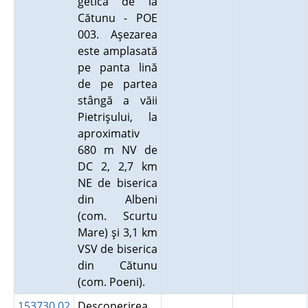
getică de la
Cătunu - POE
003. Aşezarea
este amplasată
pe panta lină
de pe partea
stângă a văii
Pietrişului, la
aproximativ
680 m NV de
DC 2, 2,7 km
NE de biserica
din Albeni
(com. Scurtu
Mare) şi 3,1 km
VSV de biserica
din Cătunu
(com. Poeni).
153730.02
Descoperirea