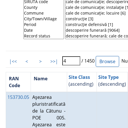
/ 1450
Num
|<<
<
>
>>|
Site Class
Site Type
RAN
Name
(ascending)
(descending)
Code
153730.05
Aşezarea
pluristratificată
de la Cătunu -
POE 005.
Aşezarea este