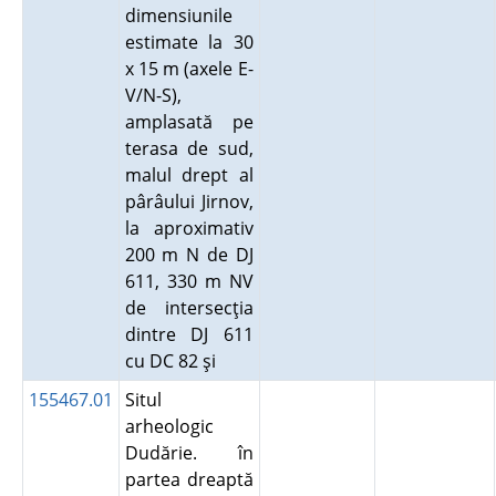
dimensiunile
estimate la 30
x 15 m (axele E-
V/N-S),
amplasată pe
terasa de sud,
malul drept al
pârâului Jirnov,
la aproximativ
200 m N de DJ
611, 330 m NV
de intersecţia
dintre DJ 611
cu DC 82 şi
155467.01
Situl
arheologic
Dudărie. în
partea dreaptă