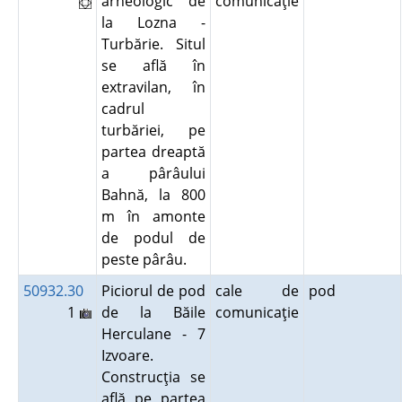
arheologic de
comunicaţie
la Lozna -
Turbărie. Situl
se află în
extravilan, în
cadrul
turbăriei, pe
partea dreaptă
a pârâului
Bahnă, la 800
m în amonte
de podul de
peste pârâu.
50932.30
Piciorul de pod
cale de
pod
1
de la Băile
comunicaţie
Herculane - 7
Izvoare.
Construcţia se
află pe partea