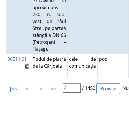
extravilan. la
aproximativ
230 m. sud-
vest de râul
Strei. pe partea
stângă a DN 66
(Petroşani –
Haţeg).
96511.01
Podul de piatră
cale de
pod
de la Cârjoaia
comunicaţie
/ 1450
Num
|<<
<
>
>>|