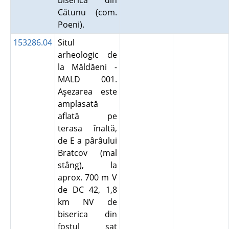
biserica din
Cătunu (com.
Poeni).
153286.04
Situl
arheologic de
la Măldăeni -
MALD 001.
Aşezarea este
amplasată
aflată pe
terasa înaltă,
de E a pârâului
Bratcov (mal
stâng), la
aprox. 700 m V
de DC 42, 1,8
km NV de
biserica din
fostul sat