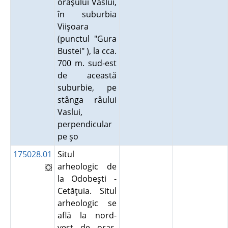
oraşului Vaslui,
în suburbia
Viişoara
(punctul "Gura
Bustei" ), la cca.
700 m. sud-est
de această
suburbie, pe
stânga râului
Vaslui,
perpendicular
pe şo
175028.01
Situl
arheologic de
la Odobeşti -
Cetăţuia. Situl
arheologic se
află la nord-
vest de oraş,