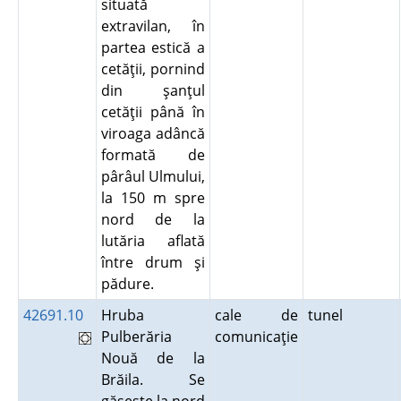
situată
extravilan, în
partea estică a
cetăţii, pornind
din şanţul
cetăţii până în
viroaga adâncă
formată de
pârâul Ulmului,
la 150 m spre
nord de la
lutăria aflată
între drum şi
pădure.
42691.10
Hruba
cale de
tunel
Pulberăria
comunicaţie
Nouă de la
Brăila. Se