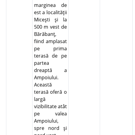
marginea de
est a localităţii
Miceşti şi la
500 m vest de
Bărăbanţ,
fiind amplasat
pe prima
terasă de pe
partea
dreaptă a
Ampoiului.
Această
terasă oferă o
largă
vizibilitate atât
pe valea
Ampoiului,
spre nord şi