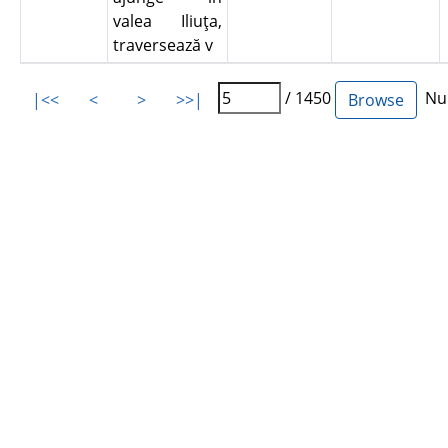
valea Iliuţa,
traversează v
/ 1450
Num
|<<
<
>
>>|