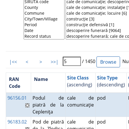
/ 1450
Num
|<<
<
>
>>|
Site Class
Site Type
RAN
Name
(ascending)
(descending)
Code
96156.01
Podul de
cale de
pod
piatră de la
comunicaţie
Cepleniţa
96183.02
Pod de piatră
cale de
pod
de la Zlodica.
comunicaţie