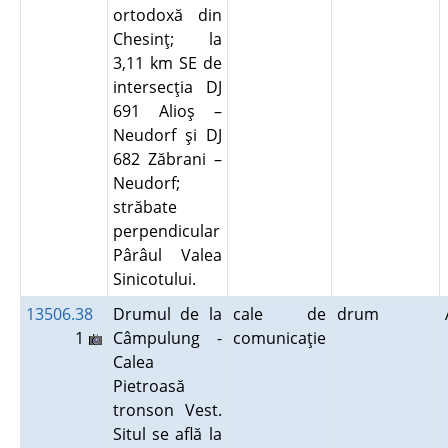
ortodoxă din
Chesinţ; la
3,11 km SE de
intersecţia DJ
691 Alioş –
Neudorf şi DJ
682 Zăbrani –
Neudorf;
străbate
perpendicular
Pârâul Valea
Sinicotului.
13506.38
Drumul de la
cale de
drum
1
Câmpulung -
comunicaţie
Calea
Pietroasă
tronson Vest.
Situl se află la