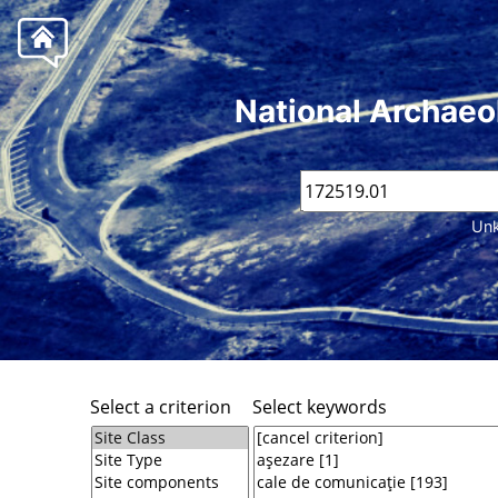
National Archaeo
Unk
Select a criterion
Select keywords