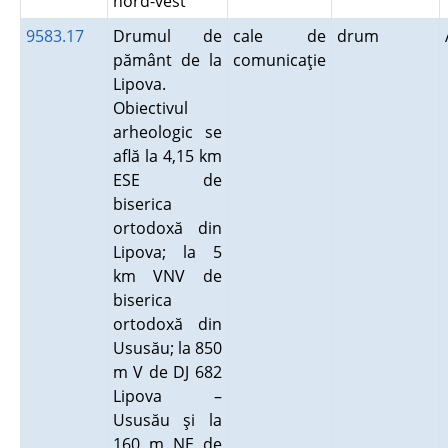
nord-vest
9583.17
Drumul de
cale de
drum
pământ de la
comunicaţie
Lipova.
Obiectivul
arheologic se
află la 4,15 km
ESE de
biserica
ortodoxă din
Lipova; la 5
km VNV de
biserica
ortodoxă din
Ususău; la 850
m V de DJ 682
Lipova –
Ususău şi la
160 m NE de