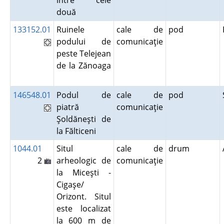
între cele
două
133152.01
Ruinele
cale de
pod
podului de
comunicaţie
peste Telejean
de la Zănoaga
146548.01
Podul de
cale de
pod
piatră
comunicaţie
Şoldăneşti de
la Fălticeni
1044.01
Situl
cale de
drum
2
arheologic de
comunicaţie
la Miceşti -
Cigaşe/
Orizont. Situl
este localizat
la 600 m de