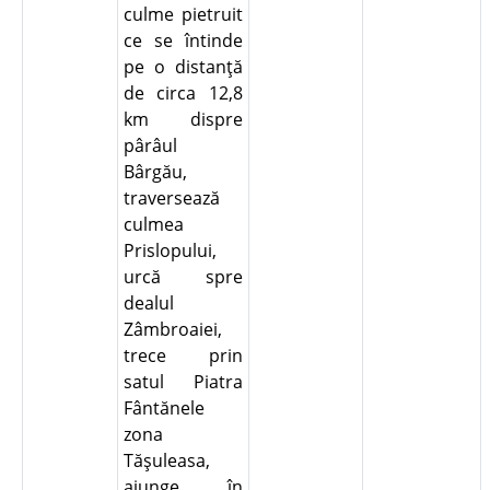
culme pietruit
ce se întinde
pe o distanţă
de circa 12,8
km dispre
pârâul
Bârgău,
traversează
culmea
Prislopului,
urcă spre
dealul
Zâmbroaiei,
trece prin
satul Piatra
Fântănele
zona
Tăşuleasa,
ajunge în