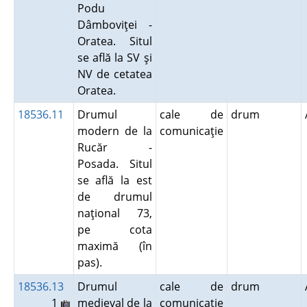
Podu
Dâmboviţei -
Oratea. Situl
se află la SV şi
NV de cetatea
Oratea.
18536.11
Drumul
cale de
drum
modern de la
comunicaţie
Rucăr -
Posada. Situl
se află la est
de drumul
naţional 73,
pe cota
maximă (în
pas).
18536.13
Drumul
cale de
drum
1
medieval de la
comunicaţie