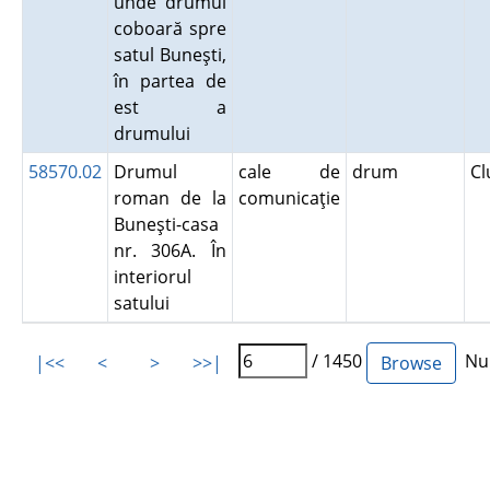
unde drumul
coboară spre
satul Buneşti,
în partea de
est a
drumului
58570.02
Drumul
cale de
drum
Cl
roman de la
comunicaţie
Buneşti-casa
nr. 306A. În
interiorul
satului
/ 1450
Num
|<<
<
>
>>|