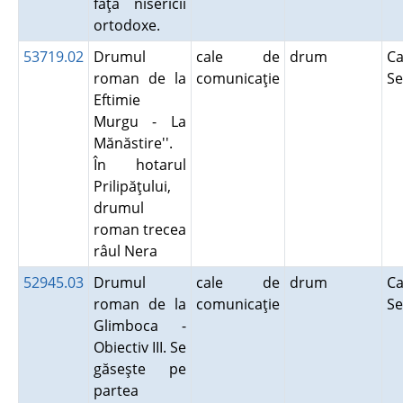
faţa nisericii
ortodoxe.
53719.02
Drumul
cale de
drum
Ca
roman de la
comunicaţie
Se
Eftimie
Murgu - La
Mănăstire''.
În hotarul
Prilipăţului,
drumul
roman trecea
râul Nera
52945.03
Drumul
cale de
drum
Ca
roman de la
comunicaţie
Se
Glimboca -
Obiectiv III. Se
găseşte pe
partea