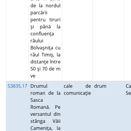
de la nordul
parcării
pentru tiruri
şi până la
confluenţa
râului
Bolvaşniţa cu
râul Timiş, la
distanţe între
50 şi 70 de m
ve
53835.17
Drumul
cale de
drum
Ca
roman de la
comunicaţie
Se
Sasca
Romană. Pe
versantul din
stânga Văii
Cameniţa, la