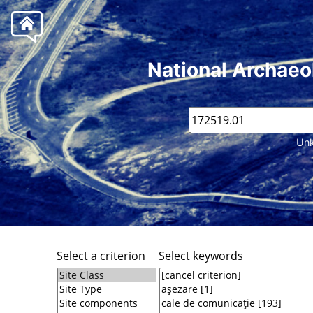
National Archaeo
Unk
Select a criterion
Select keywords