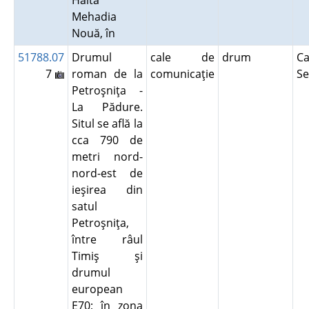
Halta
Mehadia
Nouă, în
51788.07
Drumul
cale de
drum
Ca
7
roman de la
comunicaţie
Se
Petroşniţa -
La Pădure.
Situl se află la
cca 790 de
metri nord-
nord-est de
ieşirea din
satul
Petroşniţa,
între râul
Timiş şi
drumul
european
E70; în zona