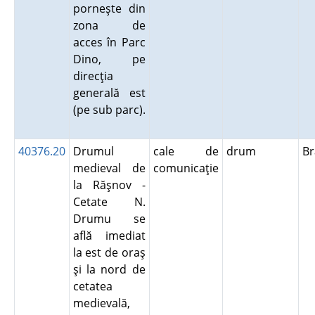
porneşte din
zona de
acces în Parc
Dino, pe
direcţia
generală est
(pe sub parc).
40376.20
Drumul
cale de
drum
B
medieval de
comunicaţie
la Răşnov -
Cetate N.
Drumu se
află imediat
la est de oraş
şi la nord de
cetatea
medievală,