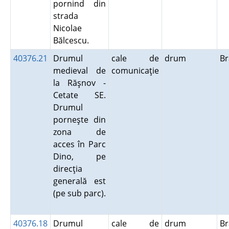
pornind din
strada
Nicolae
Bălcescu.
40376.21
Drumul
cale de
drum
B
medieval de
comunicaţie
la Răşnov -
Cetate SE.
Drumul
porneşte din
zona de
acces în Parc
Dino, pe
direcţia
generală est
(pe sub parc).
40376.18
Drumul
cale de
drum
B