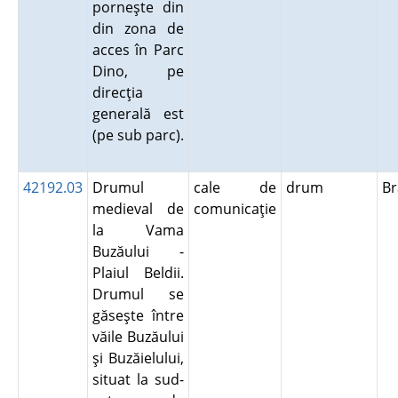
porneşte din
din zona de
acces în Parc
Dino, pe
direcţia
generală est
(pe sub parc).
42192.03
Drumul
cale de
drum
B
medieval de
comunicaţie
la Vama
Buzăului -
Plaiul Beldii.
Drumul se
găseşte între
văile Buzăului
şi Buzăielului,
situat la sud-