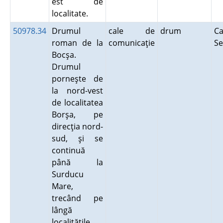
est de
localitate.
50978.34
Drumul
cale de
drum
Ca
roman de la
comunicaţie
Se
Bocşa.
Drumul
porneşte de
la nord-vest
de localitatea
Borşa, pe
direcţia nord-
sud, şi se
continuă
până la
Surducu
Mare,
trecând pe
lângă
localităţile