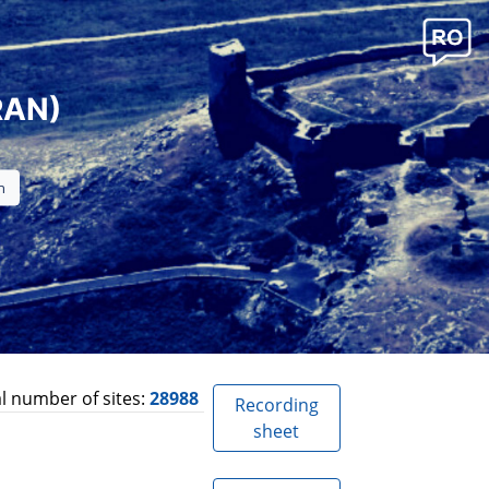
RAN)
l number of sites:
28988
Recording
sheet