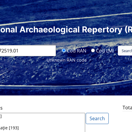
ional Archaeological Repertory (
Cod RAN
Cod LMI
Unknown RAN code
Tota
ds