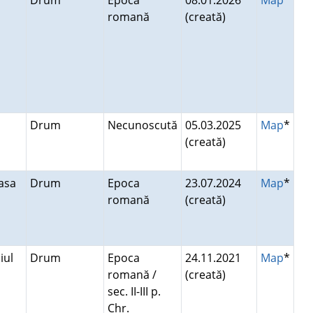
Drum
Epoca
08.01.2026
Map
*
romană
(creată)
Drum
Necunoscută
05.03.2025
Map
*
(creată)
easa
Drum
Epoca
23.07.2024
Map
*
romană
(creată)
iul
Drum
Epoca
24.11.2021
Map
*
romană /
(creată)
sec. II-III p.
Chr.