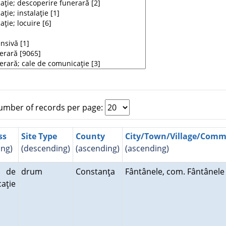
mber of records per page:
ss
Site Type
County
City/Town/Village/Com
ing)
(descending)
(ascending)
(ascending)
 de
drum
Constanţa
Fântânele, com. Fântânel
aţie