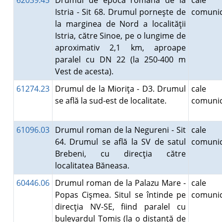
62039.45
Drumul de epocă romană de la
cale
Istria - Sit 68. Drumul porneşte de
comunic
la marginea de Nord a localităţii
Istria, către Sinoe, pe o lungime de
aproximativ 2,1 km, aproape
paralel cu DN 22 (la 250-400 m
Vest de acesta).
61274.23
Drumul de la Mioriţa - D3. Drumul
cale
se află la sud-est de localitate.
comunic
61096.03
Drumul roman de la Negureni - Sit
cale
64. Drumul se află la SV de satul
comunic
Brebeni, cu direcţia către
localitatea Băneasa.
60446.06
Drumul roman de la Palazu Mare -
cale
Popas Cişmea. Situl se întinde pe
comunic
direcţia NV-SE, fiind paralel cu
bulevardul Tomis (la o distanţă de