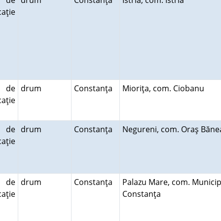
 de
drum
Constanţa
Istria, com. Istria
aţie
 de
drum
Constanţa
Mioriţa, com. Ciobanu
aţie
 de
drum
Constanţa
Negureni, com. Oraş Băn
aţie
 de
drum
Constanţa
Palazu Mare, com. Municip
aţie
Constanţa