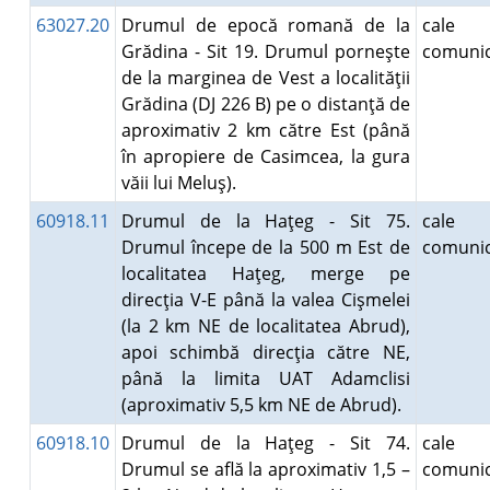
63027.20
Drumul de epocă romană de la
cale
Grădina - Sit 19. Drumul porneşte
comunic
de la marginea de Vest a localităţii
Grădina (DJ 226 B) pe o distanţă de
aproximativ 2 km către Est (până
în apropiere de Casimcea, la gura
văii lui Meluş).
60918.11
Drumul de la Haţeg - Sit 75.
cale
Drumul începe de la 500 m Est de
comunic
localitatea Haţeg, merge pe
direcţia V-E până la valea Cişmelei
(la 2 km NE de localitatea Abrud),
apoi schimbă direcţia către NE,
până la limita UAT Adamclisi
(aproximativ 5,5 km NE de Abrud).
60918.10
Drumul de la Haţeg - Sit 74.
cale
Drumul se află la aproximativ 1,5 –
comunic