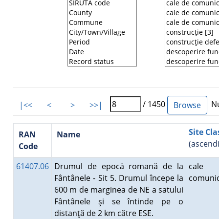
/ 1450
Nu
|<<
<
>
>>|
Site Cla
RAN
Name
(ascend
Code
61407.06
Drumul de epocă romană de la
cale
Fântânele - Sit 5. Drumul începe la
comunic
600 m de marginea de NE a satului
Fântânele şi se întinde pe o
distanţă de 2 km către ESE.