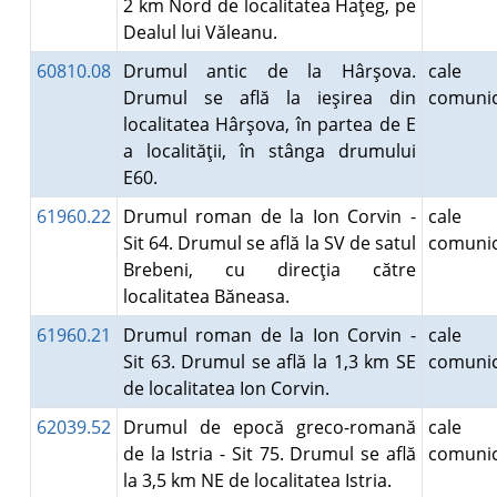
2 km Nord de localitatea Haţeg, pe
Dealul lui Văleanu.
60810.08
Drumul antic de la Hârşova.
cale
Drumul se află la ieşirea din
comunic
localitatea Hârşova, în partea de E
a localităţii, în stânga drumului
E60.
61960.22
Drumul roman de la Ion Corvin -
cale
Sit 64. Drumul se află la SV de satul
comunic
Brebeni, cu direcţia către
localitatea Băneasa.
61960.21
Drumul roman de la Ion Corvin -
cale
Sit 63. Drumul se află la 1,3 km SE
comunic
de localitatea Ion Corvin.
62039.52
Drumul de epocă greco-romană
cale
de la Istria - Sit 75. Drumul se află
comunic
la 3,5 km NE de localitatea Istria.