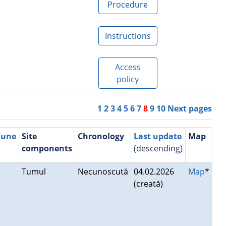
Procedure
Instructions
Access
policy
1
2
3
4
5
6
7
8
9
10
Next pages
mune
Site
Chronology
Last update
Map
components
(descending)
e
Tumul
Necunoscută
04.02.2026
Map
*
(creată)