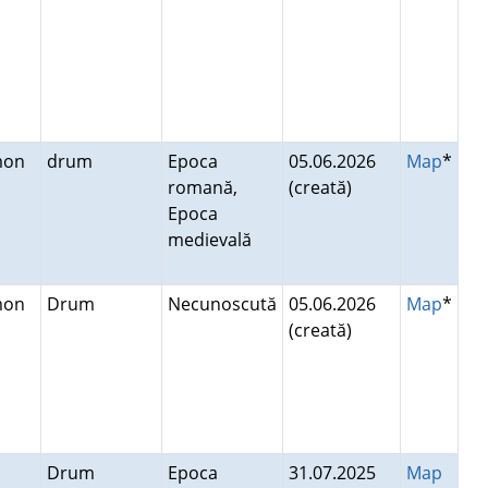
imon
drum
Epoca
05.06.2026
Map
*
romană,
(creată)
Epoca
medievală
imon
Drum
Necunoscută
05.06.2026
Map
*
(creată)
Drum
Epoca
31.07.2025
Map