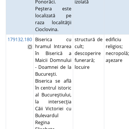
Ponorâci.
izolată
Peştera este
localizată pe
raza localităţii
Cioclovina.
179132.180
Biserica cu
structură de
edificiu
hramul Intrarea
cult;
religios;
în Biserică a
descoperire
necropolă;
Maicii Domnului
funerară;
aşezare
- Doamnei de la
locuire
Bucureşti.
Biserica se află
în centrul istoric
al Bucureştiului,
la intersecţia
Căii Victoriei cu
Bulevardul
Regina