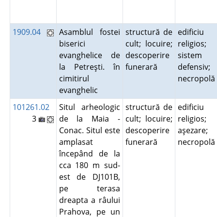
1909.04
Asamblul fostei
structură de
edificiu
biserici
cult; locuire;
religios;
evanghelice de
descoperire
sistem
la Petreşti. în
funerară
defensiv;
cimitirul
necropol
evanghelic
101261.02
Situl arheologic
structură de
edificiu
3
de la Maia -
cult; locuire;
religios;
Conac. Situl este
descoperire
aşezare;
amplasat
funerară
necropol
începând de la
cca 180 m sud-
est de DJ101B,
pe terasa
dreapta a râului
Prahova, pe un