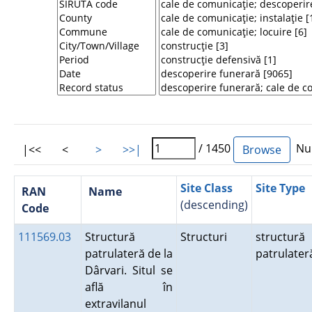
/ 1450
Num
|<<
<
>
>>|
Site Class
Site Type
RAN
Name
(descending)
Code
111569.03
Structură
Structuri
structură
patrulateră de la
patrulater
Dârvari. Situl se
află în
extravilanul