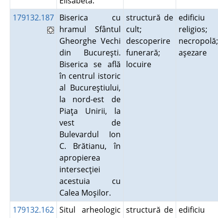
Elisabeta.
179132.187
Biserica cu
structură de
edificiu
hramul Sfântul
cult;
religios;
Gheorghe Vechi
descoperire
necropolă;
din Bucureşti.
funerară;
aşezare
Biserica se află
locuire
în centrul istoric
al Bucureştiului,
la nord-est de
Piaţa Unirii, la
vest de
Bulevardul Ion
C. Brătianu, în
apropierea
intersecţiei
acestuia cu
Calea Moşilor.
179132.162
Situl arheologic
structură de
edificiu