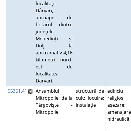
localităţii
Dârvari,
aproape de
hotarul dintre
judeţele
Mehedinţi şi
Dolj, la
aproximativ 4,16
kilometri nord-
est de
localitatea
Dârvari.
65351.41
Ansamblul
structură de
edificiu
Mitropoliei de la
cult; locuire;
religios;
Târgovişte -
instalaţie
aşezare;
Mitropolie
amenajare
hidraulic