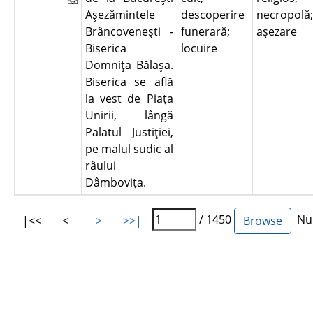
Aşezămintele
descoperire
necropolă;
Brâncoveneşti -
funerară;
aşezare
Biserica
locuire
Domniţa Bălaşa.
Biserica se află
la vest de Piaţa
Unirii, lângă
Palatul Justiţiei,
pe malul sudic al
râului
Dâmboviţa.
/ 1450
Num
|<<
<
>
>>|