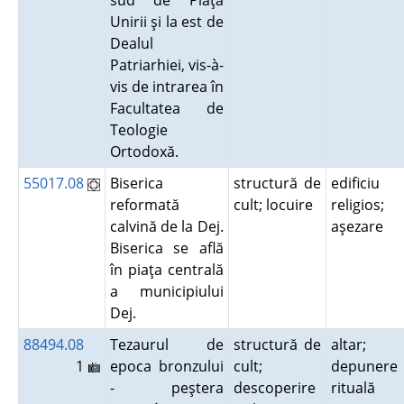
sud de Piaţa
Unirii şi la est de
Dealul
Patriarhiei, vis-à-
vis de intrarea în
Facultatea de
Teologie
Ortodoxă.
55017.08
Biserica
structură de
edificiu
reformată
cult; locuire
religios;
calvină de la Dej.
aşezare
Biserica se află
în piaţa centrală
a municipiului
Dej.
88494.08
Tezaurul de
structură de
altar;
1
epoca bronzului
cult;
depunere
- peştera
descoperire
rituală