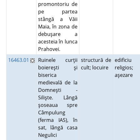
promontoriu de
pe partea
stângă a Văii
Maia, în zona de
debuşare a
acesteia în lunca
Prahovei.
16463.01
Ruinele curţii
structură de
edificiu
boiereşti şi
cult; locuire
religios;
biserica
aşezare
medievală de la
Domneşti -
Silişte. Lângă
şoseaua spre
Câmpulung
(ferma IAS), în
sat, lângă casa
Negulici