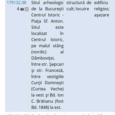
179132.38
Situl arheologic
structură de
edificiu
4
de la Bucureşti
cult; locuire
religios;
Centrul Istoric -
aşezare
Piaţa Sf. Anton.
Situl este
localizat în
Centrul Istoric,
pe malul stâng
(nordic) al
Dâmboviţei,
între str. Şepcari
şi str. Franceză,
între vestigiile
Curţii Domneşti
(Curtea Veche)
la vest şi Bd. Ion
C. Brătianu (fost
Bd. 1848) la est.