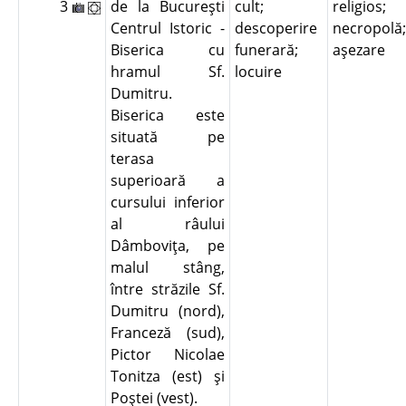
3
de la Bucureşti
cult;
religios;
Centrul Istoric -
descoperire
necropolă;
Biserica cu
funerară;
aşezare
hramul Sf.
locuire
Dumitru.
Biserica este
situată pe
terasa
superioară a
cursului inferior
al râului
Dâmboviţa, pe
malul stâng,
între străzile Sf.
Dumitru (nord),
Franceză (sud),
Pictor Nicolae
Tonitza (est) şi
Poştei (vest).