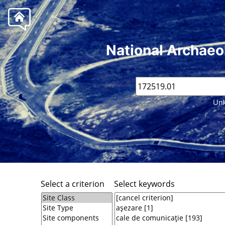
National Archaeo
Unk
Select a criterion
Select keywords