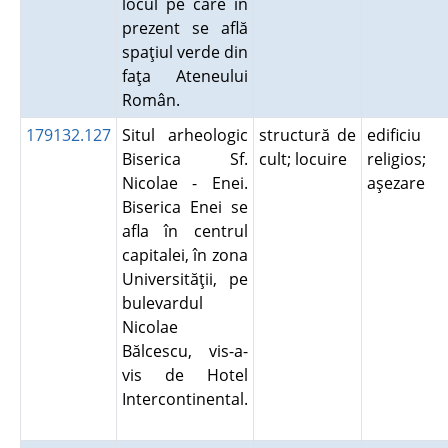
locul pe care în
prezent se află
spaţiul verde din
faţa Ateneului
Român.
179132.127
Situl arheologic
structură de
edificiu
Biserica Sf.
cult; locuire
religios;
Nicolae - Enei.
aşezare
Biserica Enei se
afla în centrul
capitalei, în zona
Universităţii, pe
bulevardul
Nicolae
Bălcescu, vis-a-
vis de Hotel
Intercontinental.