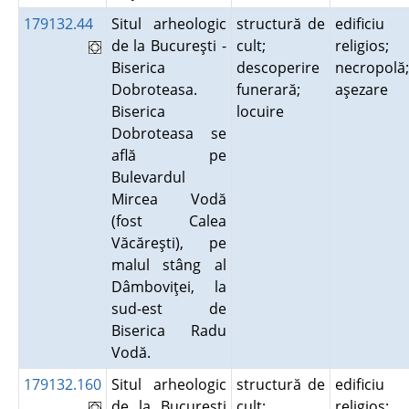
179132.44
Situl arheologic
structură de
edificiu
de la Bucureşti -
cult;
religios;
Biserica
descoperire
necropolă;
Dobroteasa.
funerară;
aşezare
Biserica
locuire
Dobroteasa se
află pe
Bulevardul
Mircea Vodă
(fost Calea
Văcăreşti), pe
malul stâng al
Dâmboviţei, la
sud-est de
Biserica Radu
Vodă.
179132.160
Situl arheologic
structură de
edificiu
de la Bucureşti
cult;
religios;