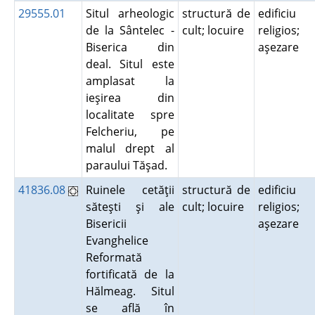
29555.01
Situl arheologic
structură de
edificiu
de la Sântelec -
cult; locuire
religios;
Biserica din
aşezare
deal. Situl este
amplasat la
ieşirea din
localitate spre
Felcheriu, pe
malul drept al
paraului Tăşad.
41836.08
Ruinele cetăţii
structură de
edificiu
săteşti şi ale
cult; locuire
religios;
Bisericii
aşezare
Evanghelice
Reformată
fortificată de la
Hălmeag. Situl
se află în