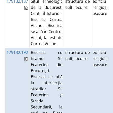
179132.137
Situl arheologic
structură de
edificiu
de la Bucureşti
cult; locuire
religios;
Centrul Istoric -
aşezare
Biserica Curtea
Veche. Biserica
se află în Centrul
Vechi, la est de
Curtea Veche.
179132.192
Biserica cu
structură de
edificiu
hramul Sf.
cult; locuire
religios;
Ecaterina din
aşezare
Bucureşti.
Biserica se află
la intersecţia
strazilor Sf.
Ecaterina şi
Strada
Secundară, la