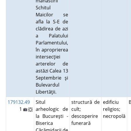
mânăstirii
Schitul
Maicilor se
afla la S-E de
clădirea de azi
a Palatului
Parlamentului,
în aproprierea
intersecţiei
arterelor de
astăzi Calea 13
Septembrie şi
Bulevardul
Libertăţii.
179132.49
Situl
structură de
edificiu
1
arheologic de
cult;
religios;
la Bucureşti -
descoperire
necropolă
Biserica
funerară
Cărămidarii de