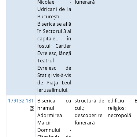
Nicolae -
funerară
Udricani de la
Bucureşti.
Biserica se află
în Sectorul 3 al
capitalei, în
fostul Cartier
Evreiesc, lângă
Teatrul
Evreiesc de
Stat şi vis-à-vis
de Piaţa Leul
Ierusalimului.
179132.181
Biserica cu
structură de
edificiu
hramul
cult;
religios;
Adormirea
descoperire
necropolă
Maicii
funerară
Domnului -