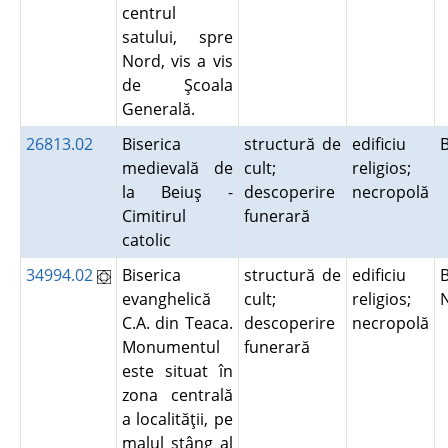
centrul
satului, spre
Nord, vis a vis
de Şcoala
Generală.
26813.02
Biserica
structură de
edificiu
medievală de
cult;
religios;
la Beiuş -
descoperire
necropolă
Cimitirul
funerară
catolic
34994.02
Biserica
structură de
edificiu
B
evanghelică
cult;
religios;
C.A. din Teaca.
descoperire
necropolă
Monumentul
funerară
este situat în
zona centrală
a localităţii, pe
malul stâng al