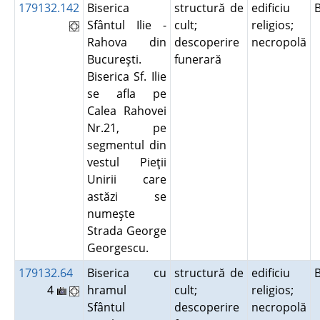
179132.142
Biserica
structură de
edificiu
Sfântul Ilie -
cult;
religios;
Rahova din
descoperire
necropolă
Bucureşti.
funerară
Biserica Sf. Ilie
se afla pe
Calea Rahovei
Nr.21, pe
segmentul din
vestul Pieţii
Unirii care
astăzi se
numeşte
Strada George
Georgescu.
179132.64
Biserica cu
structură de
edificiu
4
hramul
cult;
religios;
Sfântul
descoperire
necropolă