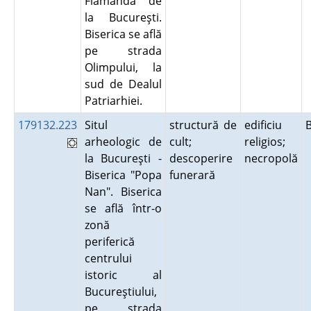
Flămânda de
la Bucureşti.
Biserica se află
pe strada
Olimpului, la
sud de Dealul
Patriarhiei.
179132.223
Situl
structură de
edificiu
arheologic de
cult;
religios;
la Bucureşti -
descoperire
necropolă
Biserica "Popa
funerară
Nan". Biserica
se află într-o
zonă
periferică
centrului
istoric al
Bucureştiului,
pe strada