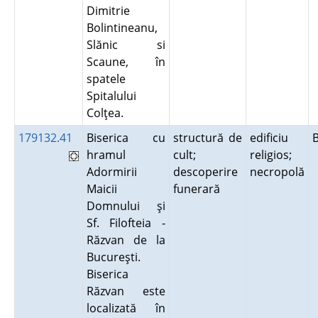
Dimitrie
Bolintineanu,
Slănic si
Scaune, în
spatele
Spitalului
Colţea.
179132.41
Biserica cu
structură de
edificiu
hramul
cult;
religios;
Adormirii
descoperire
necropolă
Maicii
funerară
Domnului şi
Sf. Filofteia -
Răzvan de la
Bucureşti.
Biserica
Răzvan este
localizată în