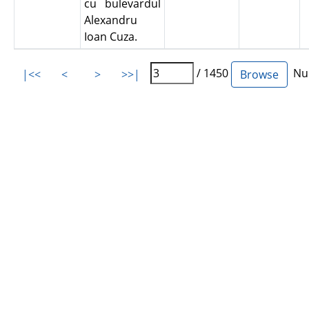
cu bulevardul
Alexandru
Ioan Cuza.
/ 1450
Num
|<<
<
>
>>|