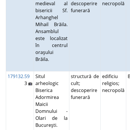
medieval al
descoperire
necropolă
bisericii Sf.
funerară
Arhanghel
Mihail Brăila.
Ansamblul
este localizat
în centrul
oraşului
Brăila.
179132.59
Situl
structură de
edificiu
3
arheologic
cult;
religios;
Biserica
descoperire
necropolă
Adormirea
funerară
Maicii
Domnului -
Olari de la
Bucureşti.