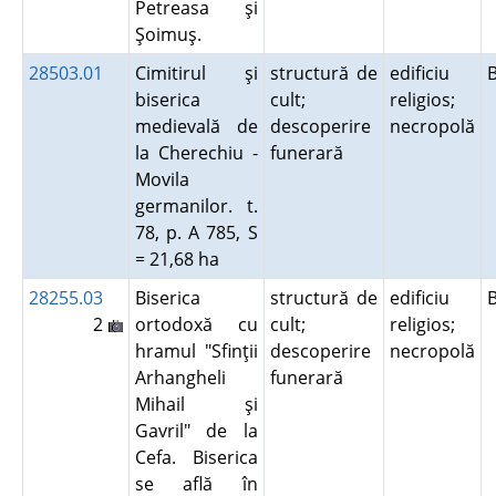
Petreasa şi
Şoimuş.
28503.01
Cimitirul şi
structură de
edificiu
biserica
cult;
religios;
medievală de
descoperire
necropolă
la Cherechiu -
funerară
Movila
germanilor. t.
78, p. A 785, S
= 21,68 ha
28255.03
Biserica
structură de
edificiu
2
ortodoxă cu
cult;
religios;
hramul "Sfinţii
descoperire
necropolă
Arhangheli
funerară
Mihail şi
Gavril" de la
Cefa. Biserica
se află în