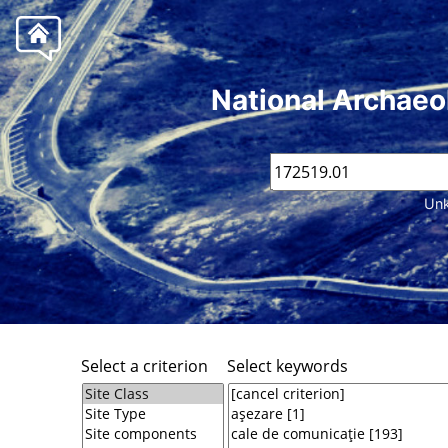
National Archaeo
Unk
Select a criterion
Select keywords