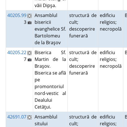
văii Dipşa.
40205.99
Ansamblul
structură de
edificiu
3
bisericii
cult;
religios;
evanghelice Sf.
descoperire
necropolă
Bartolomeu
funerară
de la Braşov
40205.22
Biserica Sf.
structură de
edificiu
7
Martin de la
cult;
religios;
Braşov.
descoperire
necropolă
Biserica se află
funerară
pe
promontoriul
nord-vestic al
Dealului
Cetăţui.
42691.07
Ansamblul
structură de
edificiu
sitului
cult;
religios;