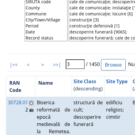
/ 1450
Num
|<<
<
>
>>|
Site Class
Site Type
RAN
Name
(descending)
(
Code
30728.01
Biserica
structură de
edificiu
2
reformată de
cult;
religios;
epocă
descoperire
cimitir
medievală de
funerară
la Remetea.