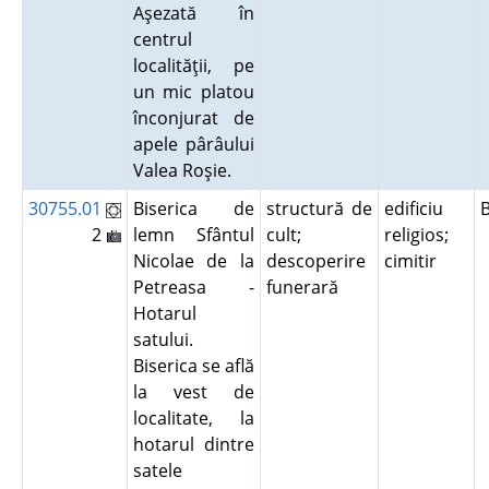
Aşezată în
centrul
localităţii, pe
un mic platou
înconjurat de
apele pârâului
Valea Roşie.
30755.01
Biserica de
structură de
edificiu
2
lemn Sfântul
cult;
religios;
Nicolae de la
descoperire
cimitir
Petreasa -
funerară
Hotarul
satului.
Biserica se află
la vest de
localitate, la
hotarul dintre
satele