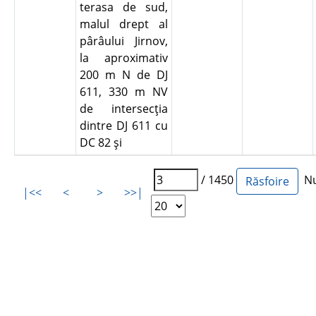
terasa de sud,
malul drept al
pârâului Jirnov,
la aproximativ
200 m N de DJ
611, 330 m NV
de intersecţia
dintre DJ 611 cu
DC 82 şi
/ 1450
Num
|<<
<
>
>>|