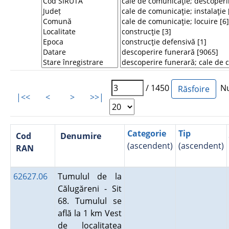
/ 1450
Num
|<<
<
>
>>|
Categorie
Tip
Cod
Denumire
(ascendent)
(ascendent)
RAN
62627.06
Tumulul de la
Călugăreni - Sit
68. Tumulul se
află la 1 km Vest
de localitatea