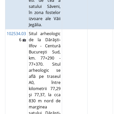
est de cea a
satului Săveni,
în zona fostelor
izvoare ale Văii
Jegălia.
102534.03
Situl arheologic
6
de la Dărăşti-
Ilfov - Centură
Bucureşti Sud,
km. 77+290 -
77+370. Situl
arheologic se
află pe traseul
A0, între
kilometrii 77,29
şi 77,37, la cca
830 m nord de
marginea
satului Dărăşti-