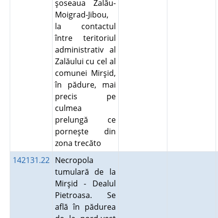
şoseaua Zalău-
Moigrad-Jibou,
la contactul
între teritoriul
administrativ al
Zalăului cu cel al
comunei Mirşid,
în pădure, mai
precis pe
culmea
prelungă ce
porneşte din
zona trecăto
142131.22
Necropola
tumulară de la
Mirşid - Dealul
Pietroasa. Se
află în pădurea