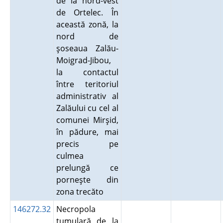
de la nord-vest
de Ortelec. În
această zonă, la
nord de
şoseaua Zalău-
Moigrad-Jibou,
la contactul
între teritoriul
administrativ al
Zalăului cu cel al
comunei Mirşid,
în pădure, mai
precis pe
culmea
prelungă ce
porneşte din
zona trecăto
146272.32
Necropola
tumulară de la