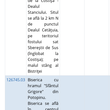
de la Costişa -
Dealul
Stanciului. Situl
se află la 2 km N
de punctul
Dealul Cetăţuia,
pe teritoriul
fostului sat
Sbereştii de Sus
(înglobat la
Costişa); pe
malul stâng al
Bistriţei
126745.03
Biserica cu
hramul "Sfântul
Grigore" din
Potopinu.
Biserica se află
în centrul