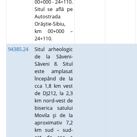
00+000 - 24+110.
Situl se află pe
Autostrada
Orăştie-Sibiu,
km 00+000 –
24+110.
94385.24
Situl arheologic
de la Săveni-
Săveni 8. Situl
este amplasat
începând de la
cca 1,8 km vest
de DJ212, la 2,3
km nord-vest de
biserica satului
Movila şi de la
aproximativ 7,2
km sud – sud-