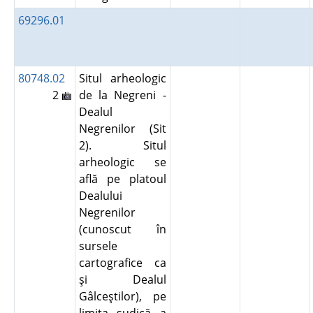
69296.01
80748.02
Situl arheologic
2
de la Negreni -
Dealul
Negrenilor (Sit
2). Situl
arheologic se
află pe platoul
Dealului
Negrenilor
(cunoscut în
sursele
cartografice ca
şi Dealul
Gâlceştilor), pe