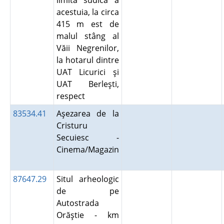
limita sudică a
acestuia, la circa
415 m est de
malul stâng al
Văii Negrenilor,
la hotarul dintre
UAT Licurici şi
UAT Berleşti,
respect
83534.41
Aşezarea de la
Cristuru
Secuiesc -
Cinema/Magazin
87647.29
Situl arheologic
de pe
Autostrada
Orăştie - km