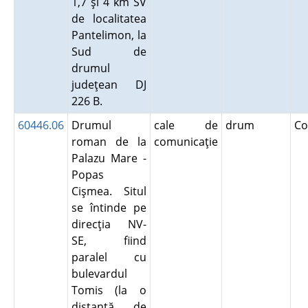
1,7 şi 4 km SV
de localitatea
Pantelimon, la
Sud de
drumul
judeţean DJ
226 B.
60446.06
Drumul
cale de
drum
Co
roman de la
comunicaţie
Palazu Mare -
Popas
Cişmea. Situl
se întinde pe
direcţia NV-
SE, fiind
paralel cu
bulevardul
Tomis (la o
distanţă de