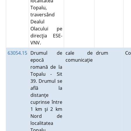
localitatea
Topalu,
traversând
Dealul
Olacului pe
direcţia ESE-
VNV.
63054.15
Drumul de
cale de
drum
Co
epocă
comunicaţie
romană de la
Topalu - Sit
39. Drumul se
află la
distanţe
cuprinse între
1 km şi 2 km
Nord de
localitatea
Topalu,