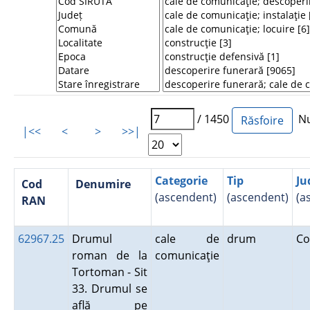
/ 1450
Num
|<<
<
>
>>|
Categorie
Tip
Ju
Cod
Denumire
(ascendent)
(ascendent)
(a
RAN
62967.25
Drumul
cale de
drum
Co
roman de la
comunicaţie
Tortoman - Sit
33. Drumul se
află pe