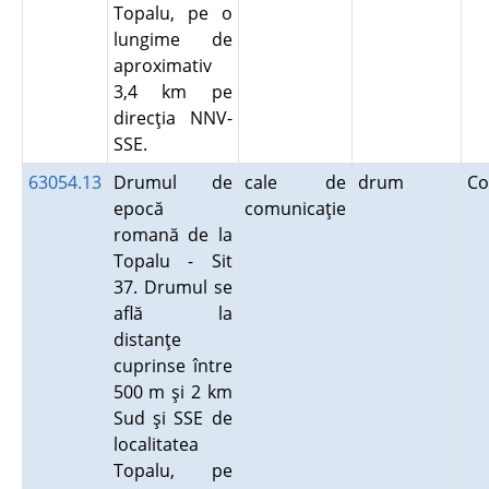
Topalu, pe o
lungime de
aproximativ
3,4 km pe
direcţia NNV-
SSE.
63054.13
Drumul de
cale de
drum
Co
epocă
comunicaţie
romană de la
Topalu - Sit
37. Drumul se
află la
distanţe
cuprinse între
500 m şi 2 km
Sud şi SSE de
localitatea
Topalu, pe