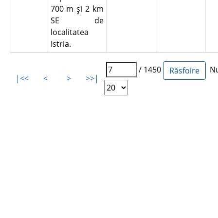
700 m şi 2 km
SE de
localitatea
Istria.
/ 1450
Num
|<<
<
>
>>|