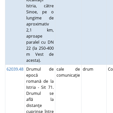
Istria, către
Sinoe, pe o
lungime de
aproximativ
2,1 km,
aproape
paralel cu DN
22 (la 250-400
m Vest de
acesta).
62039.48
Drumul de
cale de
drum
Co
epocă
comunicaţie
romană de la
Istria - Sit 71.
Drumul se
află la
distanţe
cuprinse între