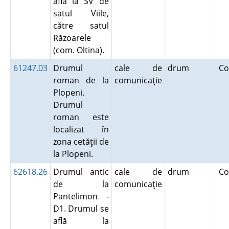
află la SV de
satul Viile,
către satul
Răzoarele
(com. Oltina).
61247.03
Drumul
cale de
drum
Co
roman de la
comunicaţie
Plopeni.
Drumul
roman este
localizat în
zona cetăţii de
la Plopeni.
62618.26
Drumul antic
cale de
drum
Co
de la
comunicaţie
Pantelimon -
D1. Drumul se
află la