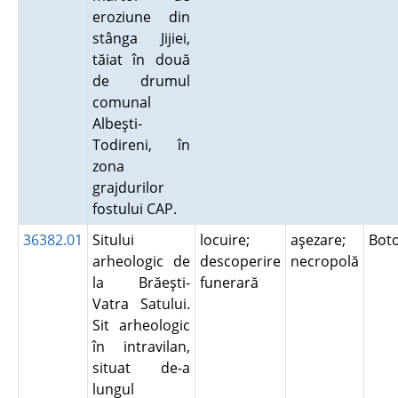
eroziune din
stânga Jijiei,
tăiat în două
de drumul
comunal
Albeşti-
Todireni, în
zona
grajdurilor
fostului CAP.
36382.01
Sitului
locuire;
aşezare;
Bot
arheologic de
descoperire
necropolă
la Brăeşti-
funerară
Vatra Satului.
Sit arheologic
în intravilan,
situat de-a
lungul