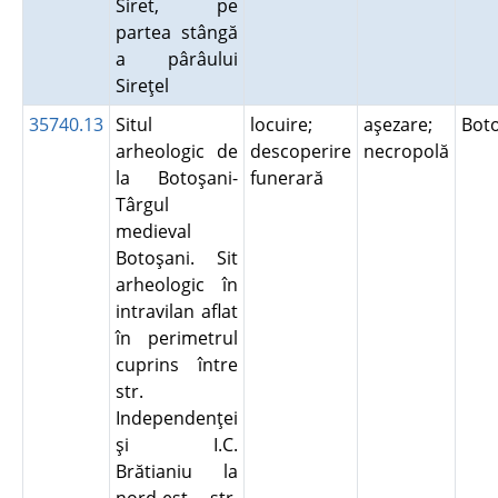
Siret, pe
partea stângă
a pârâului
Sireţel
35740.13
Situl
locuire;
aşezare;
Bot
arheologic de
descoperire
necropolă
la Botoşani-
funerară
Târgul
medieval
Botoşani. Sit
arheologic în
intravilan aflat
în perimetrul
cuprins între
str.
Independenţei
şi I.C.
Brătianiu la