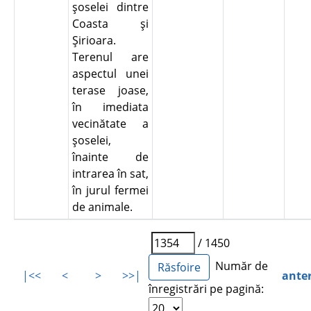
şoselei dintre
Coasta şi
Şirioara.
Terenul are
aspectul unei
terase joase,
în imediata
vecinătate a
şoselei,
înainte de
intrarea în sat,
în jurul fermei
de animale.
/ 1450
Număr de
|<<
<
>
>>|
ante
înregistrări pe pagină: