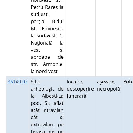
nord-est, str.
Petru Rareş la
sud-est,
parţial B-dul
M. Eminescu
la sud-vest, C.
Naţională la
vest şi
aproape de
str. Armoniei
la nord-vest.
36140.02
Situl
locuire;
aşezare;
Bot
arheologic de
descoperire
necropolă
la Albeşti-La
funerară
pod. Sit aflat
atât intravilan
cât şi
extravilan, pe
terasa de pe