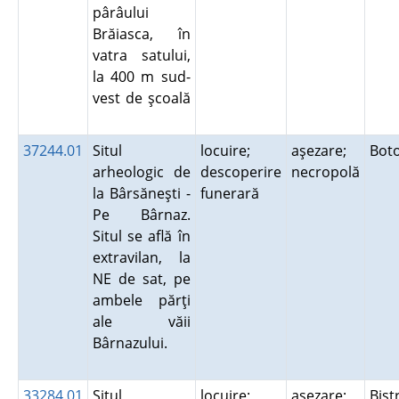
pârâului
Brăiasca, în
vatra satului,
la 400 m sud-
vest de şcoală
37244.01
Situl
locuire;
aşezare;
Bot
arheologic de
descoperire
necropolă
la Bârsăneşti -
funerară
Pe Bârnaz.
Situl se află în
extravilan, la
NE de sat, pe
ambele părţi
ale văii
Bârnazului.
33284.01
Situl
locuire;
aşezare;
Bistr