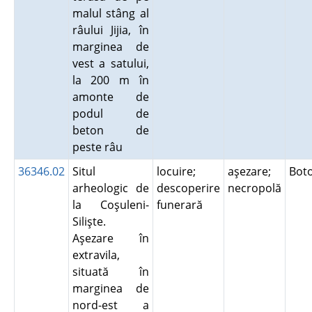
malul stâng al
râului Jijia, în
marginea de
vest a satului,
la 200 m în
amonte de
podul de
beton de
peste râu
36346.02
Situl
locuire;
aşezare;
Bot
arheologic de
descoperire
necropolă
la Coşuleni-
funerară
Silişte.
Aşezare în
extravila,
situată în
marginea de
nord-est a