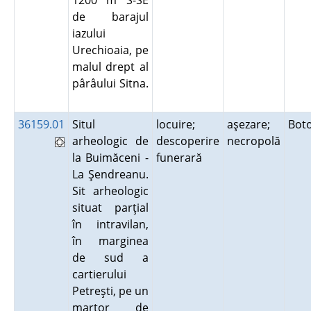
1200 m S-SE
de barajul
iazului
Urechioaia, pe
malul drept al
pârâului Sitna.
36159.01
Situl
locuire;
aşezare;
Bot
arheologic de
descoperire
necropolă
la Buimăceni -
funerară
La Şendreanu.
Sit arheologic
situat parţial
în intravilan,
în marginea
de sud a
cartierului
Petreşti, pe un
martor de