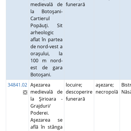
medievală de
funerară
la Botoşani-
Cartierul
Popăuţi. Sit
arheologic
aflat în partea
de nord-vest a
oraşului, la
100 m nord-
est de gara
Botoşani.
34841.02
Aşezarea
locuire;
aşezare;
Bistr
medievală de
descoperire
necropolă
Năs
la Şirioara -
funerară
Grajduri/
Poderei.
Aşezarea se
află în stânga