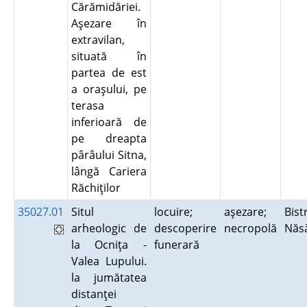
Cărămidăriei.
Aşezare în
extravilan,
situată în
partea de est
a oraşului, pe
terasa
inferioară de
pe dreapta
pârâului Sitna,
lângă Cariera
Răchiţilor
35027.01
Situl
locuire;
aşezare;
Bistr
arheologic de
descoperire
necropolă
Năs
la Ocniţa -
funerară
Valea Lupului.
la jumătatea
distanţei