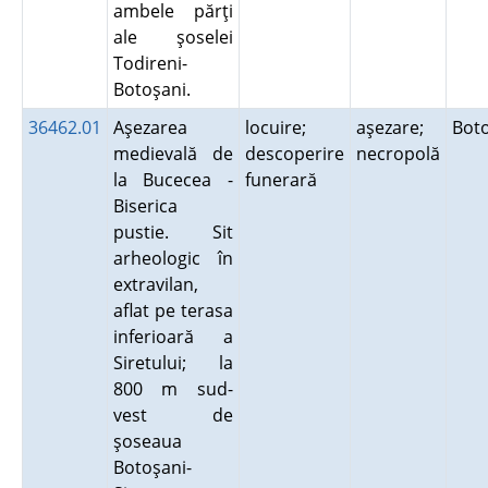
ambele părţi
ale şoselei
Todireni-
Botoşani.
36462.01
Aşezarea
locuire;
aşezare;
Bot
medievală de
descoperire
necropolă
la Bucecea -
funerară
Biserica
pustie. Sit
arheologic în
extravilan,
aflat pe terasa
inferioară a
Siretului; la
800 m sud-
vest de
şoseaua
Botoşani-