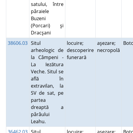
satului, între
pâraiele
Buzeni
(Porcari) şi
Dracşani
38606.03
Situl
locuire;
aşezare;
Bot
arheologic de
descoperire
necropolă
la Câmpeni -
funerară
La Iezătura
Veche. Situl se
află în
extravilan, la
SV de sat, pe
partea
dreaptă a
pârâului
Leahu.
36462.03
Situl
locuire;
aşezare;
Bot