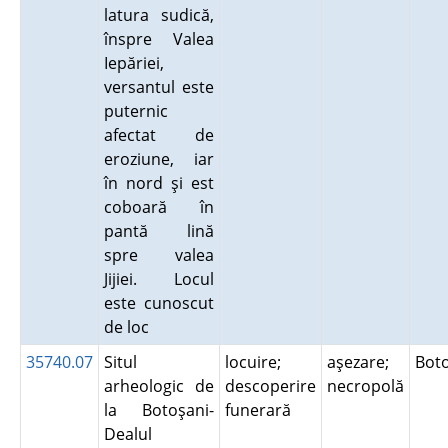
latura sudică,
înspre Valea
Iepăriei,
versantul este
puternic
afectat de
eroziune, iar
în nord şi est
coboară în
pantă lină
spre valea
Jijiei. Locul
este cunoscut
de loc
35740.07
Situl
locuire;
aşezare;
Bot
arheologic de
descoperire
necropolă
la Botoşani-
funerară
Dealul