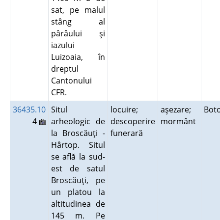
sat, pe malul
stâng al
pârâului şi
iazului
Luizoaia, în
dreptul
Cantonului
CFR.
36435.10
Situl
locuire;
aşezare;
Bot
4
arheologic de
descoperire
mormânt
la Broscăuţi -
funerară
Hârtop. Situl
se află la sud-
est de satul
Broscăuţi, pe
un platou la
altitudinea de
145 m. Pe