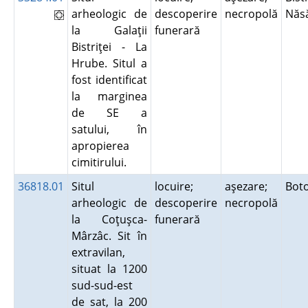
arheologic de
descoperire
necropolă
Năs
la Galaţii
funerară
Bistriţei - La
Hrube. Situl a
fost identificat
la marginea
de SE a
satului, în
apropierea
cimitirului.
36818.01
Situl
locuire;
aşezare;
Bot
arheologic de
descoperire
necropolă
la Coţuşca-
funerară
Mârzâc. Sit în
extravilan,
situat la 1200
sud-sud-est
de sat, la 200