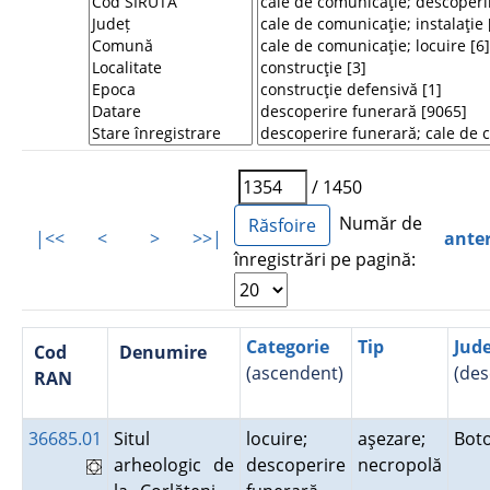
/ 1450
Număr de
|<<
<
>
>>|
ante
înregistrări pe pagină:
Categorie
Tip
Jud
Cod
Denumire
(ascendent)
(des
RAN
36685.01
Situl
locuire;
aşezare;
Bot
arheologic de
descoperire
necropolă