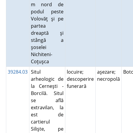
m nord de
podul peste
Volovăţ şi pe
partea
dreaptă şi
stângă a
şoselei
Nichiteni-
Coţuşca
39284.03
Situl
locuire;
aşezare;
Bot
arheologic de
descoperire
necropolă
la Cerneşti -
funerară
Borcilă. Situl
se află
extravilan, la
est de
cartierul
Silişte, pe