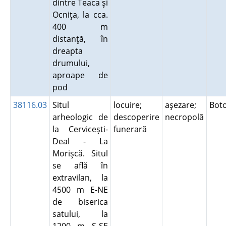
dintre Teaca şi
Ocniţa, la cca.
400 m
distanţă, în
dreapta
drumului,
aproape de
pod
38116.03
Situl
locuire;
aşezare;
Bot
arheologic de
descoperire
necropolă
la Cerviceşti-
funerară
Deal - La
Morişcă. Situl
se află în
extravilan, la
4500 m E-NE
de biserica
satului, la