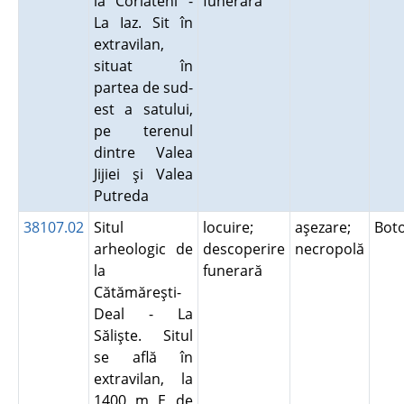
la Corlăteni -
funerară
La Iaz. Sit în
extravilan,
situat în
partea de sud-
est a satului,
pe terenul
dintre Valea
Jijiei şi Valea
Putreda
38107.02
Situl
locuire;
aşezare;
Bot
arheologic de
descoperire
necropolă
la
funerară
Cătămăreşti-
Deal - La
Sălişte. Situl
se află în
extravilan, la
1400 m E de