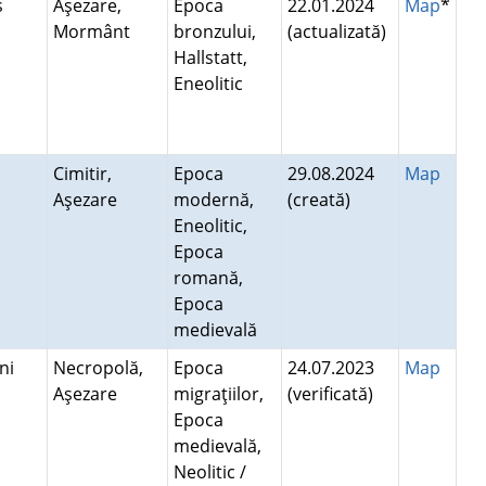
ş
Aşezare,
Epoca
22.01.2024
Map
*
Mormânt
bronzului,
(actualizată)
Hallstatt,
Eneolitic
Cimitir,
Epoca
29.08.2024
Map
Aşezare
modernă,
(creată)
Eneolitic,
Epoca
romană,
Epoca
medievală
eni
Necropolă,
Epoca
24.07.2023
Map
Aşezare
migraţiilor,
(verificată)
Epoca
medievală,
Neolitic /