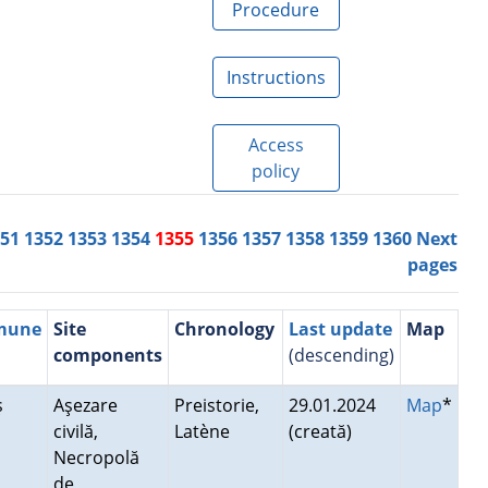
Procedure
Instructions
Access
policy
351
1352
1353
1354
1355
1356
1357
1358
1359
1360
Next
pages
mmune
Site
Chronology
Last update
Map
components
(descending)
ş
Aşezare
Preistorie,
29.01.2024
Map
*
civilă,
Latène
(creată)
Necropolă
de