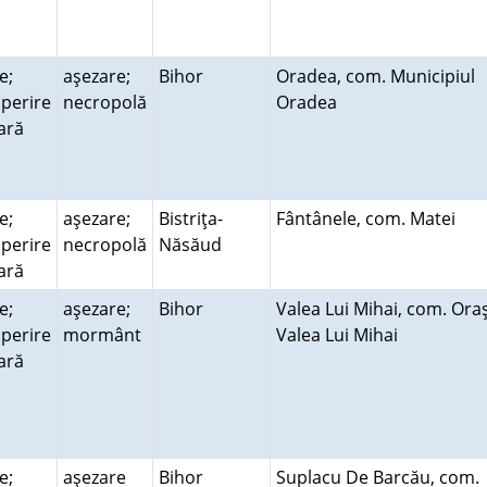
e;
aşezare;
Bihor
Oradea, com. Municipiul
perire
necropolă
Oradea
rară
e;
aşezare;
Bistriţa-
Fântânele, com. Matei
perire
necropolă
Năsăud
rară
e;
aşezare;
Bihor
Valea Lui Mihai, com. Ora
perire
mormânt
Valea Lui Mihai
rară
e;
aşezare
Bihor
Suplacu De Barcău, com.