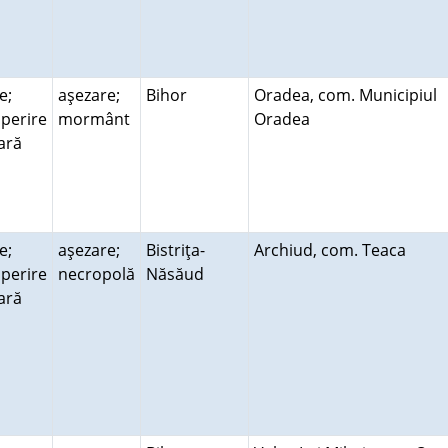
e;
aşezare;
Bihor
Oradea, com. Municipiul
perire
mormânt
Oradea
rară
e;
aşezare;
Bistriţa-
Archiud, com. Teaca
perire
necropolă
Năsăud
rară