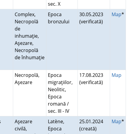
sec. X
Complex,
Epoca
30.05.2023
Map
*
Necropolă
bronzului
(verificată)
de
inhumaţie,
Aşezare,
Necropolă
de înhumaţie
Necropolă,
Epoca
17.08.2023
Map
Aşezare
migraţiilor,
(verificată)
Neolitic,
Epoca
romană /
sec. III - IV
ş
Aşezare
Latène,
25.01.2024
Map
*
civilă,
Epoca
(creată)