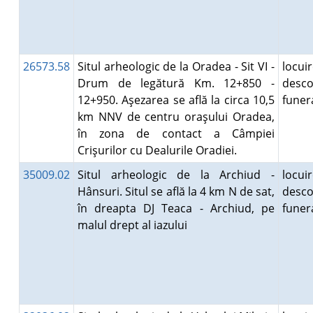
26573.58
Situl arheologic de la Oradea - Sit VI -
locuir
Drum de legătură Km. 12+850 -
desco
12+950. Aşezarea se află la circa 10,5
fune
km NNV de centru oraşului Oradea,
în zona de contact a Câmpiei
Crişurilor cu Dealurile Oradiei.
35009.02
Situl arheologic de la Archiud -
locuir
Hânsuri. Situl se află la 4 km N de sat,
desco
în dreapta DJ Teaca - Archiud, pe
fune
malul drept al iazului