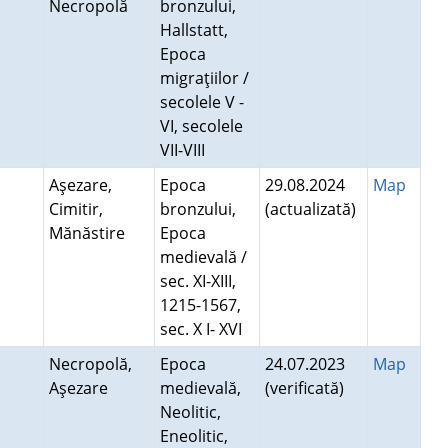
Necropolă
bronzului,
Hallstatt,
Epoca
migraţiilor /
secolele V -
VI, secolele
VII-VIII
Aşezare,
Epoca
29.08.2024
Map
Cimitir,
bronzului,
(actualizată)
Mănăstire
Epoca
medievală /
sec. XI-XIII,
1215-1567,
sec. X I- XVI
Necropolă,
Epoca
24.07.2023
Map
Aşezare
medievală,
(verificată)
Neolitic,
Eneolitic,