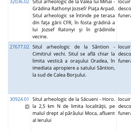
32036.02
Situl arheologic de la Valea lui Mihai -
locuir
Grădina Rathonyi Jozsef/ Piaţa Arpad.
desco
Situl arheologic se întinde pe terasa
fune
din faţa gării CFR, în fosta grădină a
lui Jozsef Ratonyi şi în grădiniile
vecine.
27677.02
Situl arheologic de la Sântion -
locuir
Cimitirul vechi. Situl se află chiar la
desco
limita vestică a oraşului Oradea, în
fune
imediata apropiere a satului Sântion,
la sud de Calea Borşului.
30924.01
Situl arheologic de la Săcueni - Horo.
locuir
la 2,5 km N de limita localităţii, pe
desco
malul drept al pârâului Moca, afluent
fune
al Ierului