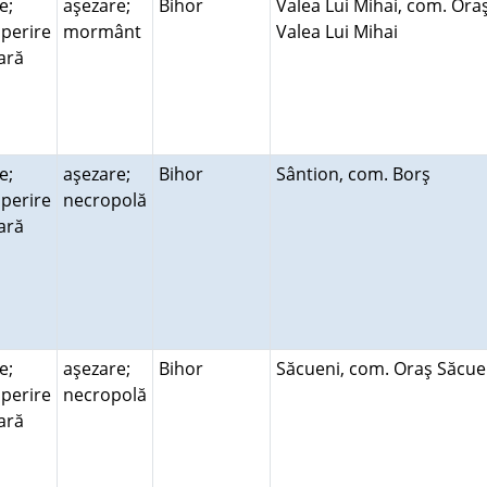
e;
aşezare;
Bihor
Valea Lui Mihai, com. Ora
perire
mormânt
Valea Lui Mihai
rară
e;
aşezare;
Bihor
Sântion, com. Borş
perire
necropolă
rară
e;
aşezare;
Bihor
Săcueni, com. Oraş Săcu
perire
necropolă
rară