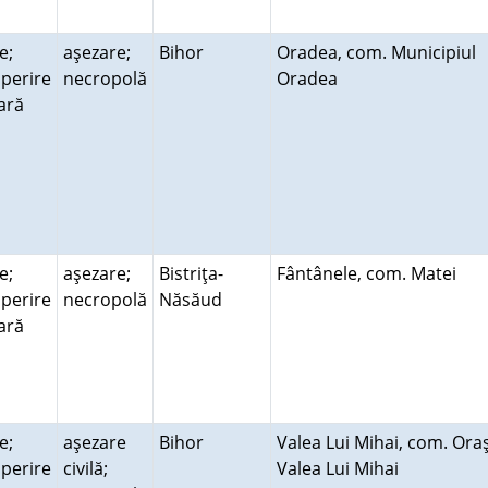
e;
aşezare;
Bihor
Oradea, com. Municipiul
perire
necropolă
Oradea
rară
e;
aşezare;
Bistriţa-
Fântânele, com. Matei
perire
necropolă
Năsăud
rară
e;
aşezare
Bihor
Valea Lui Mihai, com. Ora
perire
civilă;
Valea Lui Mihai