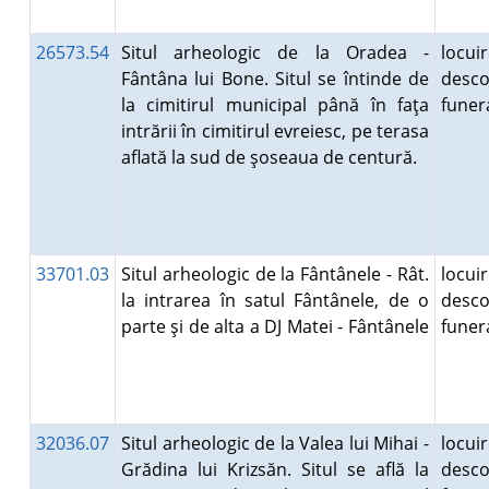
26573.54
Situl arheologic de la Oradea -
locuir
Fântâna lui Bone. Situl se întinde de
desco
la cimitirul municipal până în faţa
fune
intrării în cimitirul evreiesc, pe terasa
aflată la sud de şoseaua de centură.
33701.03
Situl arheologic de la Fântânele - Rât.
locuir
la intrarea în satul Fântânele, de o
desco
parte şi de alta a DJ Matei - Fântânele
fune
32036.07
Situl arheologic de la Valea lui Mihai -
locuir
Grădina lui Krizsăn. Situl se află la
desco