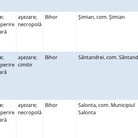
e;
aşezare;
Bihor
Şimian, com. Şimian
perire
necropolă
rară
e;
aşezare;
Bihor
Sântandrei, com. Sântan
perire
cimitir
rară
e;
aşezare;
Bihor
Salonta, com. Municipiul
perire
necropolă
Salonta
rară