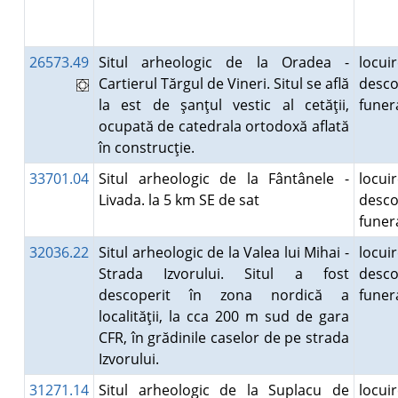
26573.49
Situl arheologic de la Oradea -
locuir
Cartierul Tărgul de Vineri. Situl se află
desco
la est de şanţul vestic al cetăţii,
fune
ocupată de catedrala ortodoxă aflată
în construcţie.
33701.04
Situl arheologic de la Fântânele -
locuir
Livada. la 5 km SE de sat
desco
fune
32036.22
Situl arheologic de la Valea lui Mihai -
locuir
Strada Izvorului. Situl a fost
desco
descoperit în zona nordică a
fune
localităţii, la cca 200 m sud de gara
CFR, în grădinile caselor de pe strada
Izvorului.
31271.14
Situl arheologic de la Suplacu de
locuir