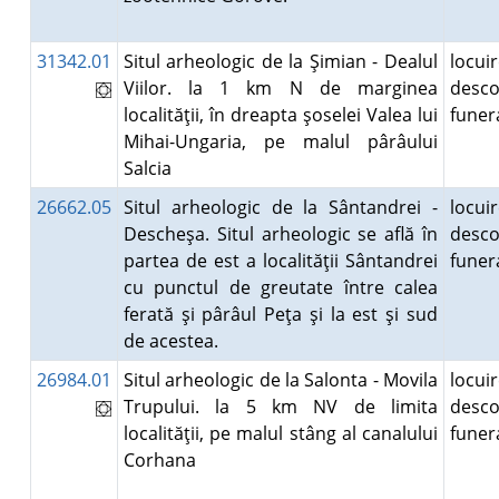
31342.01
Situl arheologic de la Şimian - Dealul
locuir
Viilor. la 1 km N de marginea
desco
localităţii, în dreapta şoselei Valea lui
fune
Mihai-Ungaria, pe malul pârâului
Salcia
26662.05
Situl arheologic de la Sântandrei -
locuir
Descheşa. Situl arheologic se află în
desco
partea de est a localităţii Sântandrei
fune
cu punctul de greutate între calea
ferată şi pârâul Peţa şi la est şi sud
de acestea.
26984.01
Situl arheologic de la Salonta - Movila
locuir
Trupului. la 5 km NV de limita
desco
localităţii, pe malul stâng al canalului
fune
Corhana