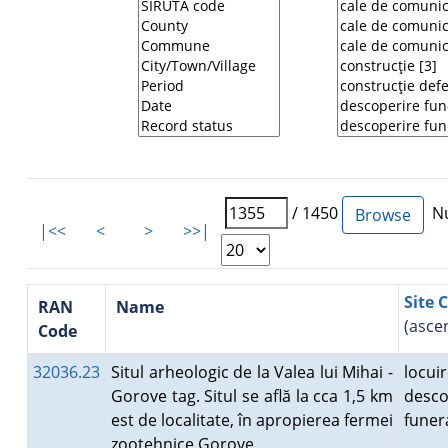
/ 1450
Nu
|<<
<
>
>>|
Site 
RAN
Name
(asce
Code
32036.23
Situl arheologic de la Valea lui Mihai -
locuir
Gorove tag. Situl se află la cca 1,5 km
desco
est de localitate, în apropierea fermei
fune
zootehnice Gorove.