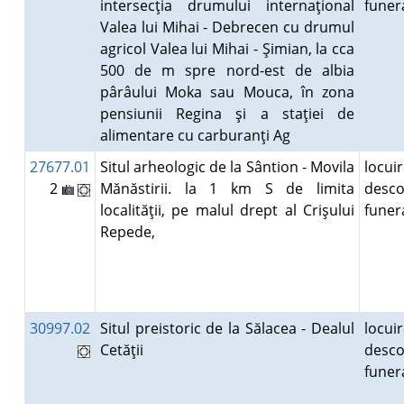
intersecţia drumului internaţional
fune
Valea lui Mihai - Debrecen cu drumul
agricol Valea lui Mihai - Şimian, la cca
500 de m spre nord-est de albia
pârâului Moka sau Mouca, în zona
pensiunii Regina şi a staţiei de
alimentare cu carburanţi Ag
27677.01
Situl arheologic de la Sântion - Movila
locuir
2
Mănăstirii. la 1 km S de limita
desco
localităţii, pe malul drept al Crişului
fune
Repede,
30997.02
Situl preistoric de la Sălacea - Dealul
locuir
Cetăţii
desco
fune