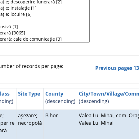
mber of records per page:
Previous pages
1
Class
Site Type
County
City/Town/Village/Co
nding)
(descending)
(descending)
e;
aşezare;
Bihor
Valea Lui Mihai, com. Ora
perire
necropolă
Valea Lui Mihai
rară