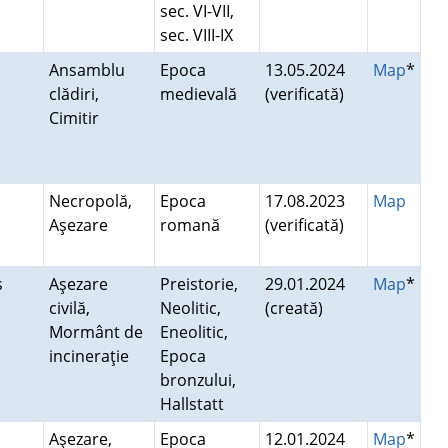
sec. VI-VII,
sec. VIII-IX
Ansamblu
Epoca
13.05.2024
Map
*
clădiri,
medievală
(verificată)
Cimitir
Necropolă,
Epoca
17.08.2023
Map
Aşezare
romană
(verificată)
ş
Aşezare
Preistorie,
29.01.2024
Map
*
civilă,
Neolitic,
(creată)
Mormânt de
Eneolitic,
incineraţie
Epoca
bronzului,
Hallstatt
Aşezare,
Epoca
12.01.2024
Map
*