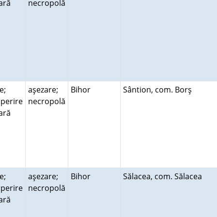
rară
necropolă
e;
aşezare;
Bihor
Sântion, com. Borş
perire
necropolă
rară
e;
aşezare;
Bihor
Sălacea, com. Sălacea
perire
necropolă
rară