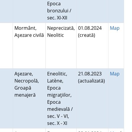
Epoca
bronzului /
sec. XI-XII
Mormânt,
Neprecizată,
01.08.2024
Map
Aşezare civilă
Neolitic
(creată)
Aşezare,
Eneolitic,
21.08.2023
Map
Necropolă,
Latène,
(actualizată)
Groapă
Epoca
menajeră
migraţiilor,
Epoca
medievală /
sec. V - VI,
sec. X - XI