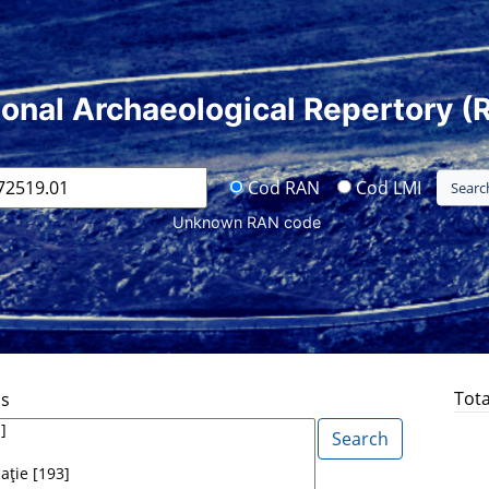
ional Archaeological Repertory (
Cod RAN
Cod LMI
Unknown RAN code
Tota
ds