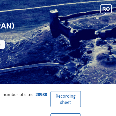
RAN)
l number of sites:
28988
Recording
sheet