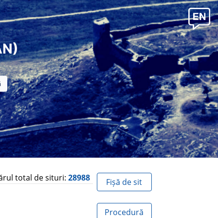
AN)
ul total de situri:
28988
Fișă de sit
Procedură