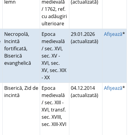
lemn
medievală
(actualizată)
/ 1762, ref.
cu adăugiri
ulterioare
Necropolă,
Epoca
29.01.2026
Afişează
*
e
Incintă
medievală
(actualizată)
fortificată,
/ sec. XVI,
Biserică
sec. XV -
evanghelică
XVI, sec.
XV, sec. XIX
- XX
Biserică, Zid de
Epoca
04.12.2014
Afişează
*
incintă
medievală
(actualizată)
/ sec. XIII -
XVI, transf.
sec. XVIII,
sec. XIII-XVI