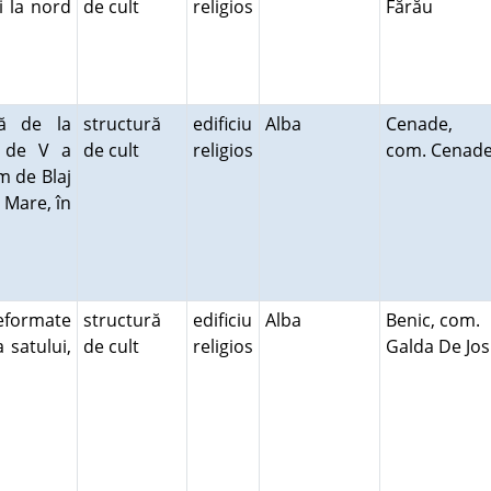
i la nord
de cult
religios
Fărău
lă de la
structură
edificiu
Alba
Cenade,
a de V a
de cult
religios
com. Cenad
km de Blaj
 Mare, în
eformate
structură
edificiu
Alba
Benic, com.
 satului,
de cult
religios
Galda De Jos