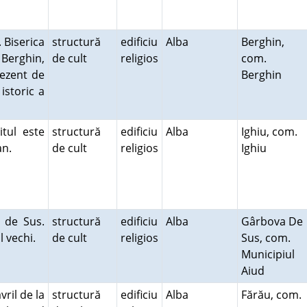
 Biserica
structură
edificiu
Alba
Berghin,
 Berghin,
de cult
religios
com.
rezent de
Berghin
istoric a
itul este
structură
edificiu
Alba
Ighiu, com.
lan.
de cult
religios
Ighiu
 de Sus.
structură
edificiu
Alba
Gârbova De
ul vechi.
de cult
religios
Sus, com.
Municipiul
Aiud
vril de la
structură
edificiu
Alba
Fărău, com.