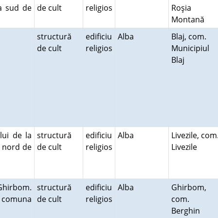
la sud de
de cult
religios
Roşia
Montană
j
structură
edificiu
Alba
Blaj, com.
de cult
religios
Municipiul
Blaj
ui de la
structură
edificiu
Alba
Livezile, com
la nord de
de cult
religios
Livezile
Ghirbom.
structură
edificiu
Alba
Ghirbom,
m, comuna
de cult
religios
com.
Berghin