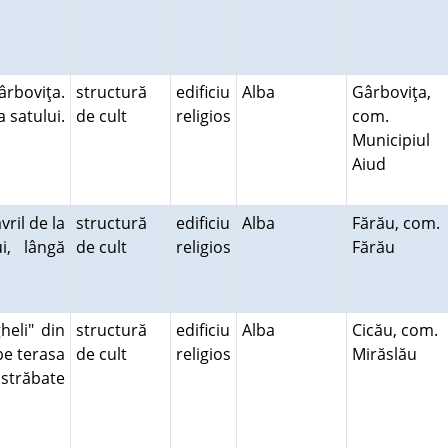
rboviţa.
structură
edificiu
Alba
Gârboviţa,
a satului.
de cult
religios
com.
Municipiul
Aiud
vril de la
structură
edificiu
Alba
Fărău, com.
i, lângă
de cult
religios
Fărău
heli" din
structură
edificiu
Alba
Cicău, com.
 pe terasa
de cult
religios
Mirăslău
străbate