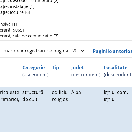
măr de înregistrări pe pagină:
Paginile anterio
Categorie
Tip
Județ
Localitate
(ascendent)
(descendent)
(descendent
erica este
structură
edificiu
Alba
Ighiu, com.
primăriei,
de cult
religios
Ighiu