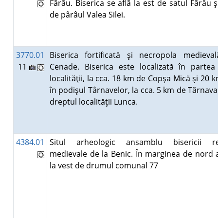
Fărău. Biserica se află la est de satul Fărău ş
de pârâul Valea Silei.
3770.01
Biserica fortificată şi necropola medieva
11
Cenade. Biserica este localizată în parte
localităţii, la cca. 18 km de Copşa Mică şi 20 
în podişul Târnavelor, la cca. 5 km de Tărnava
dreptul localităţii Lunca.
4384.01
Situl arheologic ansamblu bisericii r
medievale de la Benic. În marginea de nord a
la vest de drumul comunal 77