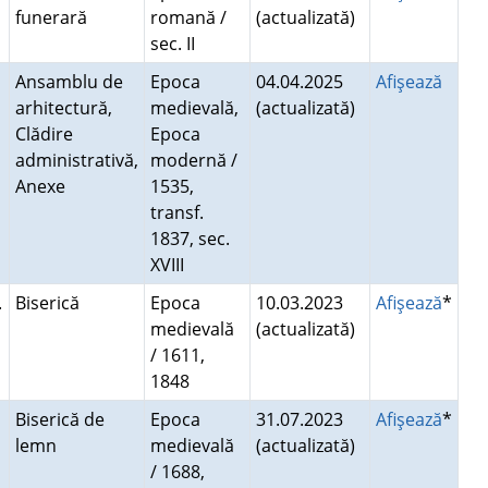
funerară
romană /
(actualizată)
sec. II
Ansamblu de
Epoca
04.04.2025
Afişează
arhitectură,
medievală,
(actualizată)
Clădire
Epoca
administrativă,
modernă /
Anexe
1535,
transf.
1837, sec.
XVIII
.
Biserică
Epoca
10.03.2023
Afişează
*
medievală
(actualizată)
/ 1611,
1848
Biserică de
Epoca
31.07.2023
Afişează
*
lemn
medievală
(actualizată)
/ 1688,