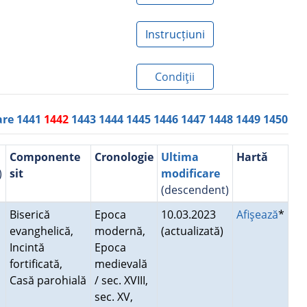
Instrucțiuni
Condiţii
are
1441
1442
1443
1444
1445
1446
1447
1448
1449
1450
Componente
Cronologie
Ultima
Hartă
)
sit
modificare
(descendent)
Biserică
Epoca
10.03.2023
Afişează
*
evanghelică,
modernă,
(actualizată)
Incintă
Epoca
fortificată,
medievală
Casă parohială
/ sec. XVIII,
sec. XV,