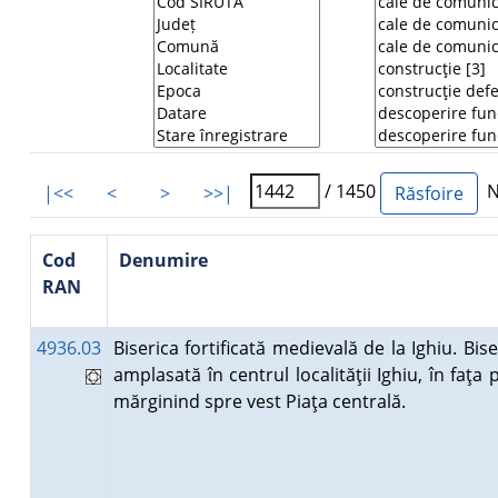
/ 1450
Nu
|<<
<
>
>>|
Cod
Denumire
RAN
4936.03
Biserica fortificată medievală de la Ighiu. Bis
amplasată în centrul localităţii Ighiu, în faţa 
mărginind spre vest Piaţa centrală.