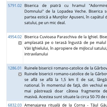
5791.02
Biserica de piatră cu hramul "Adormir
Domnului" de la Lopadea Veche. Biserica se
partea estică a Munţilor Apuseni, în capătul d
satului, pe un mic deal.
4954.02
Biserica Cuvioasa Paraschiva de la Ighiel. Bise
amplasată pe o terasă îngustă de pe malul 
Văii Ighielului, în apropiere de mijlocul satului,
intravilanului
1286.01
Ruinele bisericii romano-catolice de la Gârbov
Ruinele bisericii romano-catolice de la Gârbo
se află se află la 1,5 km E de sat, lâng
national. În momentul de faţă, din vechiul ed
mai păstrează doar câteva fragmente de
masivă. Acestea sunt situate la circa 50-70 d
6832.03
Amenajarea rituală de la Corna - Tăul Gău