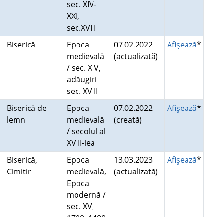
sec. XIV-
XXI,
sec.XVIII
Biserică
Epoca
07.02.2022
Afişează
*
medievală
(actualizată)
/ sec. XIV,
adăugiri
sec. XVIII
Biserică de
Epoca
07.02.2022
Afişează
*
lemn
medievală
(creată)
/ secolul al
XVIII-lea
Biserică,
Epoca
13.03.2023
Afişează
*
Cimitir
medievală,
(actualizată)
Epoca
modernă /
sec. XV,