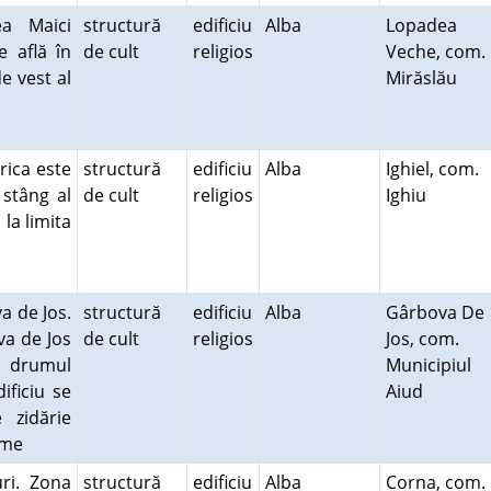
ea Maici
structură
edificiu
Alba
Lopadea
 află în
de cult
religios
Veche, com.
e vest al
Mirăslău
rica este
structură
edificiu
Alba
Ighiel, com.
stâng al
de cult
religios
Ighiu
 la limita
a de Jos.
structură
edificiu
Alba
Gârbova De
va de Jos
de cult
religios
Jos, com.
ă drumul
Municipiul
ificiu se
Aiud
 zidărie
e me
ri. Zona
structură
edificiu
Alba
Corna, com.