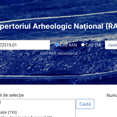
pertoriul Arheologic Naţional (R
Cod RAN
Cod LMI
Cod RAN necunoscut
i de selecţie
Număr