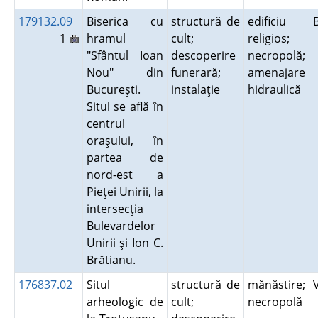
179132.09
Biserica cu
structură de
edificiu
1
hramul
cult;
religios;
"Sfântul Ioan
descoperire
necropolă;
Nou" din
funerară;
amenajare
Bucureşti.
instalaţie
hidraulică
Situl se află în
centrul
oraşului, în
partea de
nord-est a
Pieţei Unirii, la
intersecţia
Bulevardelor
Unirii şi Ion C.
Brătianu.
176837.02
Situl
structură de
mănăstire;
arheologic de
cult;
necropolă