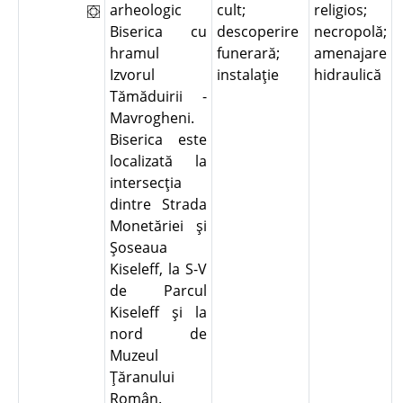
arheologic
cult;
religios;
Biserica cu
descoperire
necropolă;
hramul
funerară;
amenajare
Izvorul
instalaţie
hidraulică
Tămăduirii -
Mavrogheni.
Biserica este
localizată la
intersecţia
dintre Strada
Monetăriei şi
Şoseaua
Kiseleff, la S-V
de Parcul
Kiseleff şi la
nord de
Muzeul
Ţăranului
Român.