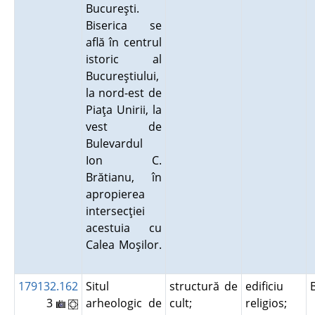
Bucureşti.
Biserica se
află în centrul
istoric al
Bucureştiului,
la nord-est de
Piaţa Unirii, la
vest de
Bulevardul
Ion C.
Brătianu, în
apropierea
intersecţiei
acestuia cu
Calea Moşilor.
179132.162
Situl
structură de
edificiu
3
arheologic de
cult;
religios;