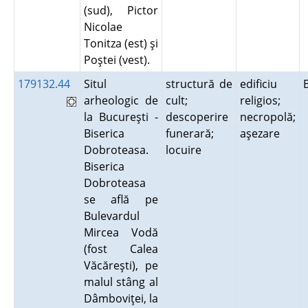
(sud), Pictor
Nicolae
Tonitza (est) şi
Poştei (vest).
179132.44
Situl
structură de
edificiu
arheologic de
cult;
religios;
la Bucureşti -
descoperire
necropolă;
Biserica
funerară;
aşezare
Dobroteasa.
locuire
Biserica
Dobroteasa
se află pe
Bulevardul
Mircea Vodă
(fost Calea
Văcăreşti), pe
malul stâng al
Dâmboviţei, la