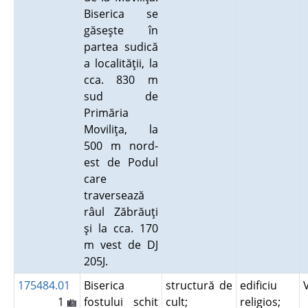
Biserica se
găseşte în
partea sudică
a localităţii, la
cca. 830 m
sud de
Primăria
Moviliţa, la
500 m nord-
est de Podul
care
traversează
râul Zăbrăuţi
şi la cca. 170
m vest de DJ
205J.
175484.01
Biserica
structură de
edificiu
1
fostului schit
cult;
religios;