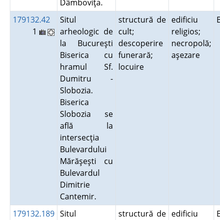
Dâmboviţa.
179132.42
Situl
structură de
edificiu
1
arheologic de
cult;
religios;
la Bucureşti
descoperire
necropolă;
Biserica cu
funerară;
aşezare
hramul Sf.
locuire
Dumitru -
Slobozia.
Biserica
Slobozia se
află la
intersecţia
Bulevardului
Mărăşeşti cu
Bulevardul
Dimitrie
Cantemir.
179132.189
Situl
structură de
edificiu