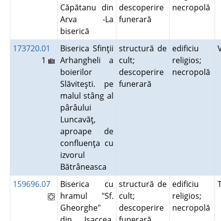
Căpătanu din
descoperire
necropolă
Arva -La
funerară
biserică
173720.01
Biserica Sfinţii
structură de
edificiu
1
Arhangheli a
cult;
religios;
boierilor
descoperire
necropolă
Slăviteşti. pe
funerară
malul stâng al
pârâului
Luncavăţ,
aproape de
confluenţa cu
izvorul
Bătrâneasca
159696.07
Biserica cu
structură de
edificiu
hramul "Sf.
cult;
religios;
Gheorghe"
descoperire
necropolă
din Isaccea.
funerară