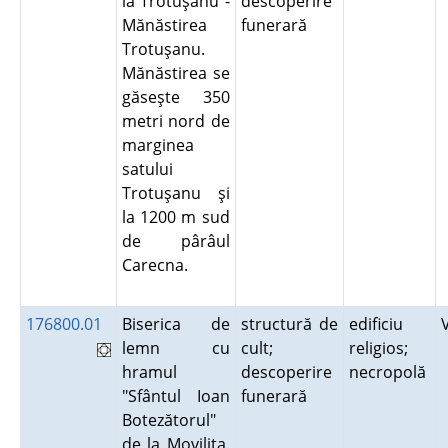
la Trotuşanu -
descoperire
Mănăstirea
funerară
Trotuşanu.
Mănăstirea se
găseşte 350
metri nord de
marginea
satului
Trotuşanu şi
la 1200 m sud
de pârâul
Carecna.
176800.01
Biserica de
structură de
edificiu
lemn cu
cult;
religios;
hramul
descoperire
necropolă
"Sfântul Ioan
funerară
Botezătorul"
de la Moviliţa.