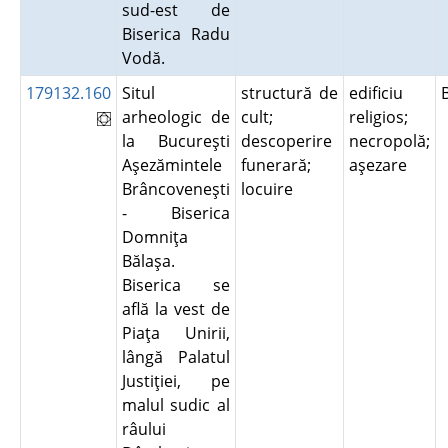
sud-est de
Biserica Radu
Vodă.
179132.160
Situl
structură de
edificiu
arheologic de
cult;
religios;
la Bucureşti
descoperire
necropolă;
Aşezămintele
funerară;
aşezare
Brâncoveneşti
locuire
- Biserica
Domniţa
Bălaşa.
Biserica se
află la vest de
Piaţa Unirii,
lângă Palatul
Justiţiei, pe
malul sudic al
râului