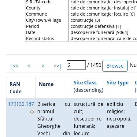
/ 1450
Num
|<<
<
>
>>|
Site Class
Site Type
RAN
Name
(descending)
Code
179132.187
Biserica cu
structură de
edificiu
hramul
cult;
religios;
Sfântul
descoperire
necropolă;
Gheorghe
funerară;
aşezare
Vechi din
locuire