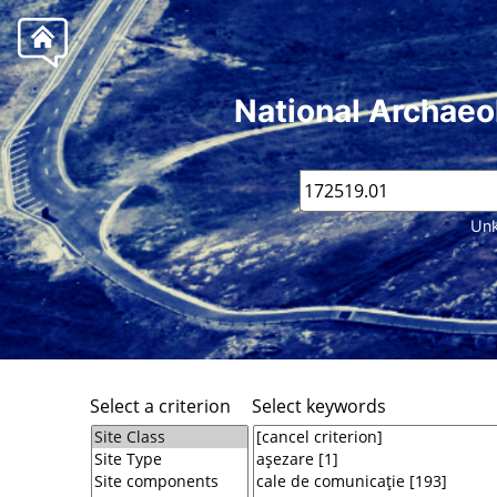
National Archaeo
Unk
Select a criterion
Select keywords