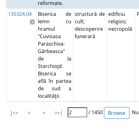
reformate.
135324.04
Biserica de
structură de
edificiu
lemn cu
cult;
religios;
hramul
descoperire
necropolă
"Cuvioasa
funerară
Paraschiva-
Gărbeasca"
de la
Starchiojd.
Biserica se
află în partea
de sud a
localităţii.
/ 1450
Num
|<<
<
>
>>|