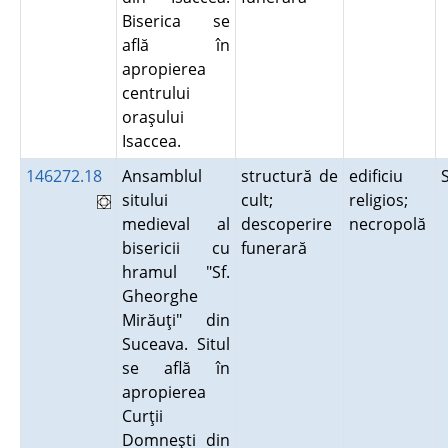
Biserica se
află în
apropierea
centrului
oraşului
Isaccea.
146272.18
Ansamblul
structură de
edificiu
sitului
cult;
religios;
medieval al
descoperire
necropolă
bisericii cu
funerară
hramul "Sf.
Gheorghe
Mirăuţi" din
Suceava. Situl
se află în
apropierea
Curţii
Domneşti din