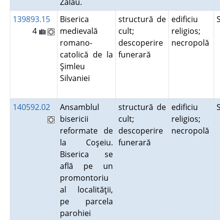
Zalău.
139893.15
Biserica
structură de
edificiu
4
medievală
cult;
religios;
romano-
descoperire
necropolă
catolică de la
funerară
Şimleu
Silvaniei
140592.02
Ansamblul
structură de
edificiu
bisericii
cult;
religios;
reformate de
descoperire
necropolă
la Coşeiu.
funerară
Biserica se
află pe un
promontoriu
al localităţii,
pe parcela
parohiei