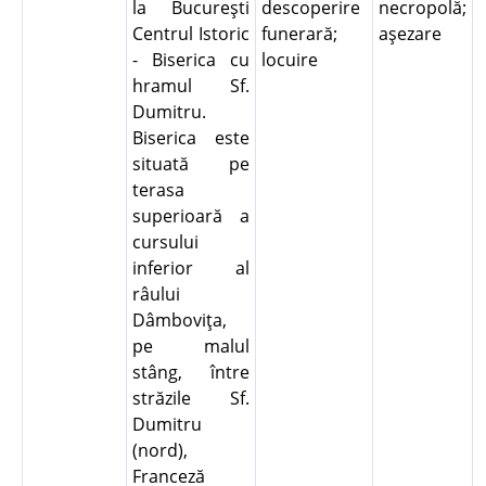
la Bucureşti
descoperire
necropolă;
Centrul Istoric
funerară;
aşezare
- Biserica cu
locuire
hramul Sf.
Dumitru.
Biserica este
situată pe
terasa
superioară a
cursului
inferior al
râului
Dâmboviţa,
pe malul
stâng, între
străzile Sf.
Dumitru
(nord),
Franceză