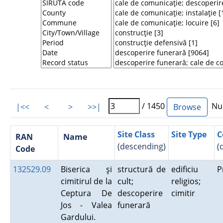
/ 1450
Num
|<<
<
>
>>|
Site Class
Site Type
C
RAN
Name
(descending)
(
Code
132529.09
Biserica şi
structură de
edificiu
P
cimitirul de la
cult;
religios;
Ceptura De
descoperire
cimitir
Jos - Valea
funerară
Gardului.