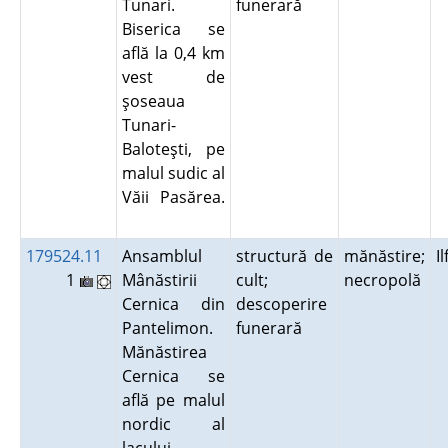
Tunari.
funerară
Biserica se
află la 0,4 km
vest de
şoseaua
Tunari-
Baloteşti, pe
malul sudic al
Văii Pasărea.
179524.11
Ansamblul
structură de
mănăstire;
I
1
Mânăstirii
cult;
necropolă
Cernica din
descoperire
Pantelimon.
funerară
Mănăstirea
Cernica se
află pe malul
nordic al