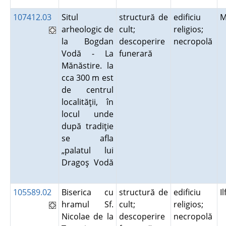
107412.03
Situl
structură de
edificiu
M
arheologic de
cult;
religios;
la Bogdan
descoperire
necropolă
Vodă - La
funerară
Mănăstire. la
cca 300 m est
de centrul
localităţii, în
locul unde
după tradiţie
se afla
„palatul lui
Dragoş Vodă
105589.02
Biserica cu
structură de
edificiu
I
hramul Sf.
cult;
religios;
Nicolae de la
descoperire
necropolă