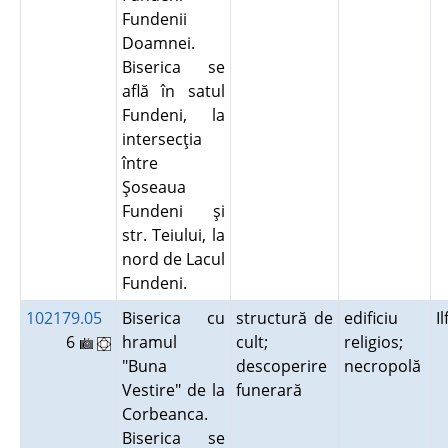
Fundenii
Doamnei.
Biserica se
află în satul
Fundeni, la
intersecţia
între
Şoseaua
Fundeni şi
str. Teiului, la
nord de Lacul
Fundeni.
102179.05
Biserica cu
structură de
edificiu
I
6
hramul
cult;
religios;
"Buna
descoperire
necropolă
Vestire" de la
funerară
Corbeanca.
Biserica se