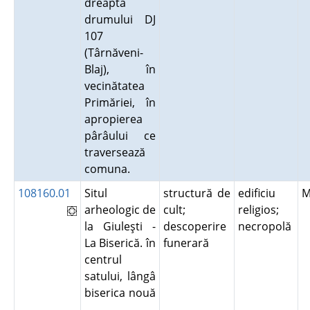
dreapta
drumului DJ
107
(Târnăveni-
Blaj), în
vecinătatea
Primăriei, în
apropierea
pârâului ce
traversează
comuna.
108160.01
Situl
structură de
edificiu
M
arheologic de
cult;
religios;
la Giuleşti -
descoperire
necropolă
La Biserică. în
funerară
centrul
satului, lângâ
biserica nouă