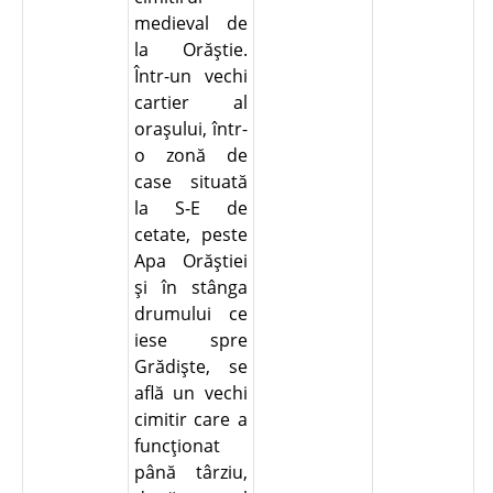
medieval de
la Orăştie.
Într-un vechi
cartier al
oraşului, într-
o zonă de
case situată
la S-E de
cetate, peste
Apa Orăştiei
şi în stânga
drumului ce
iese spre
Grădişte, se
află un vechi
cimitir care a
funcţionat
până târziu,