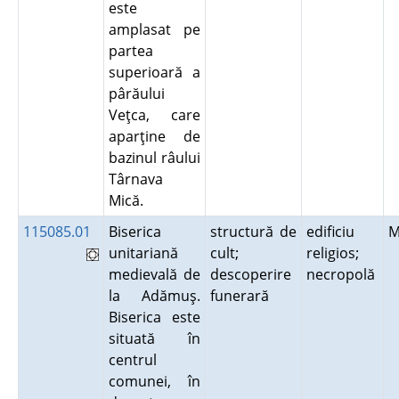
este
amplasat pe
partea
superioară a
pârăului
Veţca, care
aparţine de
bazinul râului
Târnava
Mică.
115085.01
Biserica
structură de
edificiu
M
unitariană
cult;
religios;
medievală de
descoperire
necropolă
la Adămuş.
funerară
Biserica este
situată în
centrul
comunei, în