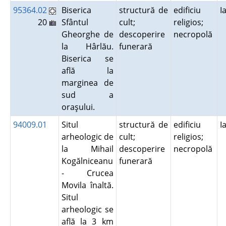
95364.02
Biserica
structură de
edificiu
I
20
Sfântul
cult;
religios;
Gheorghe de
descoperire
necropolă
la Hârlău.
funerară
Biserica se
află la
marginea de
sud a
oraşului.
94009.01
Situl
structură de
edificiu
I
arheologic de
cult;
religios;
la Mihail
descoperire
necropolă
Kogălniceanu
funerară
- Crucea
Movila înaltă.
Situl
arheologic se
află la 3 km