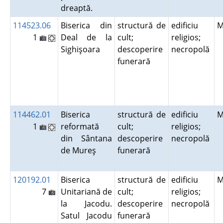
dreaptă.
114523.06
Biserica din
structură de
edificiu
M
1
Deal de la
cult;
religios;
Sighişoara
descoperire
necropolă
funerară
114462.01
Biserica
structură de
edificiu
M
1
reformată
cult;
religios;
din Sântana
descoperire
necropolă
de Mureş
funerară
120192.01
Biserica
structură de
edificiu
M
7
Unitariană de
cult;
religios;
la Jacodu.
descoperire
necropolă
Satul Jacodu
funerară