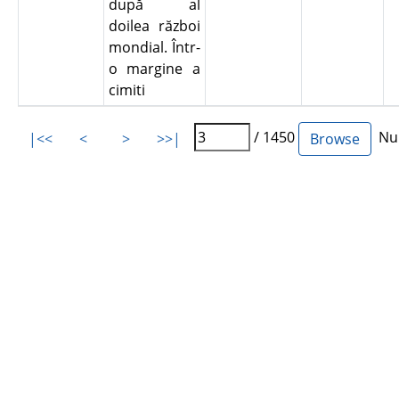
după al
doilea război
mondial. Într-
o margine a
cimiti
/ 1450
Num
|<<
<
>
>>|