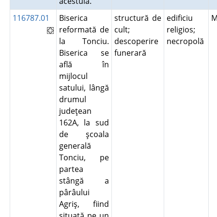
acestuia.
116787.01
Biserica
structură de
edificiu
M
reformată de
cult;
religios;
la Tonciu.
descoperire
necropolă
Biserica se
funerară
află în
mijlocul
satului, lângă
drumul
judeţean
162A, la sud
de şcoala
generală
Tonciu, pe
partea
stângă a
pârâului
Agriş, fiind
situată pe un