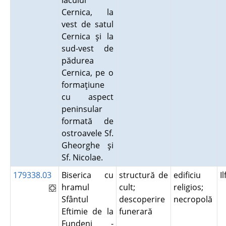
lacului
Cernica, la
vest de satul
Cernica şi la
sud-vest de
pădurea
Cernica, pe o
formaţiune
cu aspect
peninsular
formată de
ostroavele Sf.
Gheorghe şi
Sf. Nicolae.
179338.03
Biserica cu
structură de
edificiu
I
hramul
cult;
religios;
Sfântul
descoperire
necropolă
Eftimie de la
funerară
Fundeni -