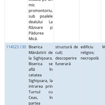
mic
promontoriu,
sub poalele
dealului La
Răzoare şi
Pădurea
Mică.
114523.130
Biserica
structură de
edificiu
M
Mănăstirii de
cult;
religios;
la Sighişoara.
descoperire
necropolă
Biserica se
funerară
află în
cetatea
Sighişoara, la
intrarea prin
Turnul cu
Ceas, în
partea