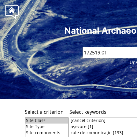
National Archaeo
Unk
Select a criterion
Select keywords