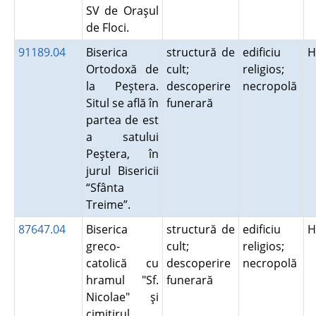
SV de Oraşul
de Floci.
91189.04
Biserica
structură de
edificiu
H
Ortodoxă de
cult;
religios;
la Peştera.
descoperire
necropolă
Situl se află în
funerară
partea de est
a satului
Peştera, în
jurul Bisericii
“Sfânta
Treime”.
87647.04
Biserica
structură de
edificiu
H
greco-
cult;
religios;
catolică cu
descoperire
necropolă
hramul "Sf.
funerară
Nicolae" şi
cimitirul