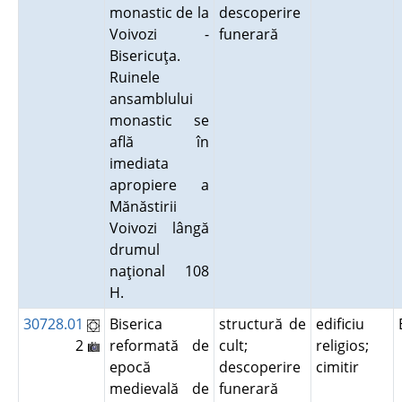
monastic de la
descoperire
Voivozi -
funerară
Bisericuţa.
Ruinele
ansamblului
monastic se
află în
imediata
apropiere a
Mănăstirii
Voivozi lângă
drumul
naţional 108
H.
30728.01
Biserica
structură de
edificiu
2
reformată de
cult;
religios;
epocă
descoperire
cimitir
medievală de
funerară