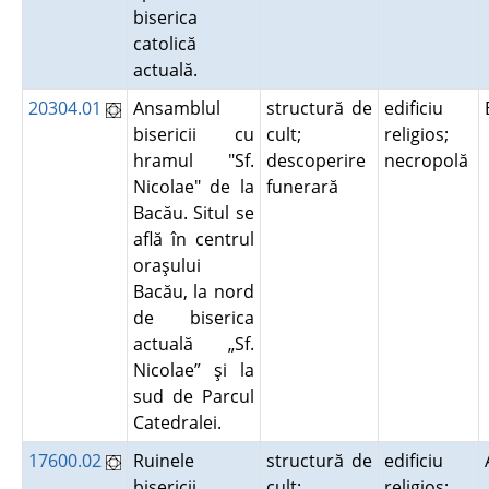
biserica
catolică
actuală.
20304.01
Ansamblul
structură de
edificiu
bisericii cu
cult;
religios;
hramul "Sf.
descoperire
necropolă
Nicolae" de la
funerară
Bacău. Situl se
află în centrul
oraşului
Bacău, la nord
de biserica
actuală „Sf.
Nicolae” şi la
sud de Parcul
Catedralei.
17600.02
Ruinele
structură de
edificiu
bisericii
cult;
religios;