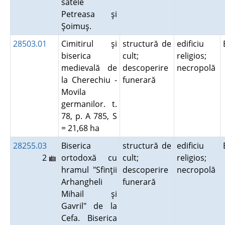
satele
Petreasa şi
Şoimuş.
28503.01
Cimitirul şi
structură de
edificiu
biserica
cult;
religios;
medievală de
descoperire
necropolă
la Cherechiu -
funerară
Movila
germanilor. t.
78, p. A 785, S
= 21,68 ha
28255.03
Biserica
structură de
edificiu
2
ortodoxă cu
cult;
religios;
hramul "Sfinţii
descoperire
necropolă
Arhangheli
funerară
Mihail şi
Gavril" de la
Cefa. Biserica