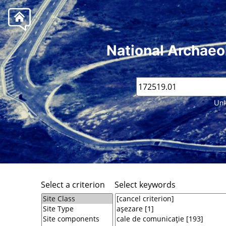
National Archaeo
Unk
Select a criterion
Select keywords