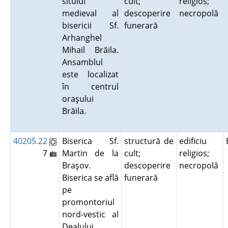
sitului
cult;
religios;
medieval al
descoperire
necropolă
bisericii Sf.
funerară
Arhanghel
Mihail Brăila.
Ansamblul
este localizat
în centrul
oraşului
Brăila.
40205.22
Biserica Sf.
structură de
edificiu
7
Martin de la
cult;
religios;
Braşov.
descoperire
necropolă
Biserica se află
funerară
pe
promontoriul
nord-vestic al
Dealului