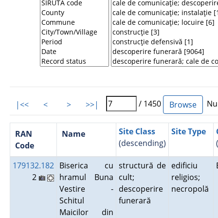
/ 1450
Num
|<<
<
>
>>|
Site Class
Site Type
RAN
Name
(descending)
Code
179132.182
Biserica cu
structură de
edificiu
2
hramul Buna
cult;
religios;
Vestire -
descoperire
necropolă
Schitul
funerară
Maicilor din