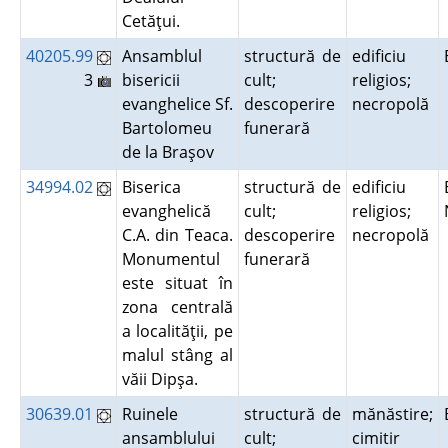
Cetăţui.
40205.99
Ansamblul
structură de
edificiu
3
bisericii
cult;
religios;
evanghelice Sf.
descoperire
necropolă
Bartolomeu
funerară
de la Braşov
34994.02
Biserica
structură de
edificiu
evanghelică
cult;
religios;
C.A. din Teaca.
descoperire
necropolă
Monumentul
funerară
este situat în
zona centrală
a localităţii, pe
malul stâng al
văii Dipşa.
30639.01
Ruinele
structură de
mănăstire;
ansamblului
cult;
cimitir