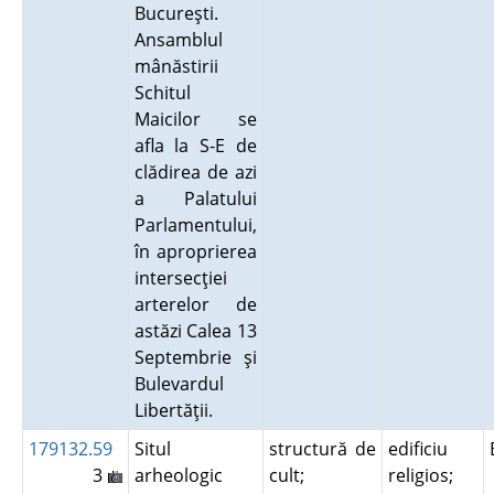
Bucureşti.
Ansamblul
mânăstirii
Schitul
Maicilor se
afla la S-E de
clădirea de azi
a Palatului
Parlamentului,
în aproprierea
intersecţiei
arterelor de
astăzi Calea 13
Septembrie şi
Bulevardul
Libertăţii.
179132.59
Situl
structură de
edificiu
3
arheologic
cult;
religios;