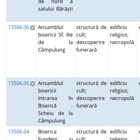
de nord a
satului Bărăşti
13506.06
Ansamblul
structură de
edificiu
bisericii Sf. Ilie
cult;
religios;
de la
descoperire
necropolă
Câmpulung
funerară
13506.05
Ansamblul
structură de
edificiu
bisericii
cult;
religios;
Intrarea în
descoperire
necropolă
Biserică -
funerară
Scheiu de la
Câmpulung
13506.04
Biserica
structură de
edificiu
Fundeni şi
cult;
religios;