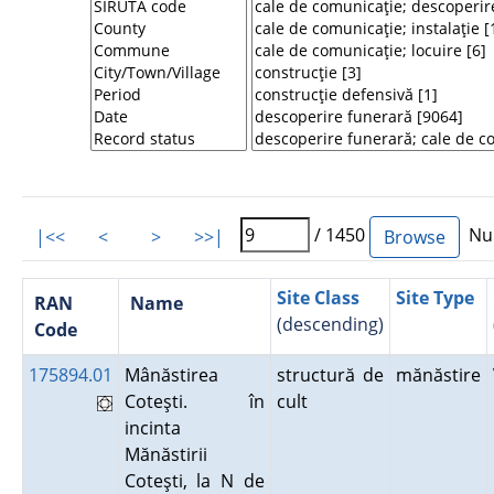
/ 1450
Num
|<<
<
>
>>|
Site Class
Site Type
RAN
Name
(descending)
Code
175894.01
Mânăstirea
structură de
mănăstire
Coteşti. în
cult
incinta
Mănăstirii
Coteşti, la N de