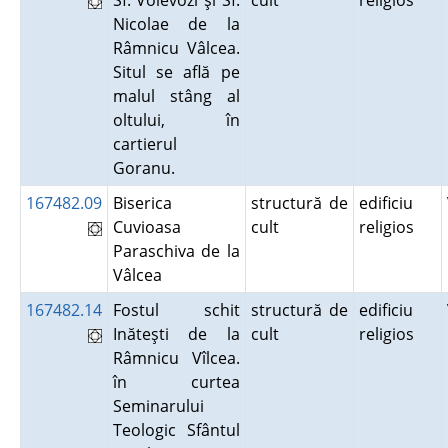
Sf. Voievozi şi Sf.
cult
religios
Nicolae de la
Râmnicu Vâlcea.
Situl se află pe
malul stâng al
oltului, în
cartierul
Goranu.
167482.09
Biserica
structură de
edificiu
Cuvioasa
cult
religios
Paraschiva de la
Vâlcea
167482.14
Fostul schit
structură de
edificiu
Inăteşti de la
cult
religios
Râmnicu Vîlcea.
în curtea
Seminarului
Teologic Sfântul