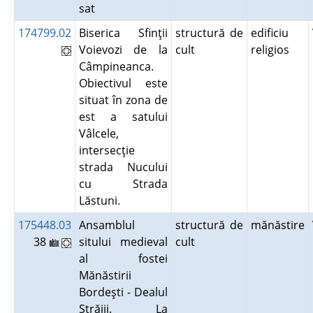
sat
174799.02
Biserica Sfinţii
structură de
edificiu
Voievozi de la
cult
religios
Câmpineanca.
Obiectivul este
situat în zona de
est a satului
Vâlcele,
intersecţie
strada Nucului
cu Strada
Lăstuni.
175448.03
Ansamblul
structură de
mănăstire
38
sitului medieval
cult
al fostei
Mănăstirii
Bordeşti - Dealul
Străjii. La