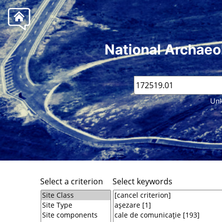
National Archaeo
Unk
Select a criterion
Select keywords