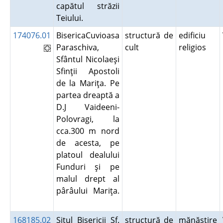
capătul străzii
Teiului.
174076.01
BisericaCuvioasa
structură de
edificiu
Paraschiva,
cult
religios
Sfântul Nicolaeşi
Sfinţii Apostoli
de la Mariţa. Pe
partea dreaptă a
D.J Vaideeni-
Polovragi, la
cca.300 m nord
de acesta, pe
platoul dealului
Funduri şi pe
malul drept al
pârâului Mariţa.
168185.02
Situl Bisericii Sf.
structură de
mănăstire