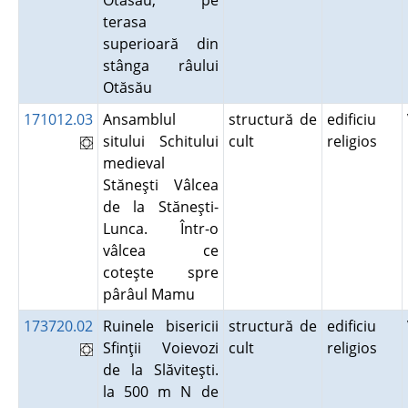
Otăsău, pe
terasa
superioară din
stânga râului
Otăsău
171012.03
Ansamblul
structură de
edificiu
sitului Schitului
cult
religios
medieval
Stăneşti Vâlcea
de la Stăneşti-
Lunca. Într-o
vâlcea ce
coteşte spre
pârâul Mamu
173720.02
Ruinele bisericii
structură de
edificiu
Sfinţii Voievozi
cult
religios
de la Slăviteşti.
la 500 m N de