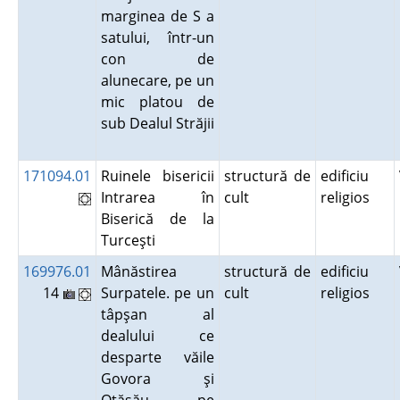
marginea de S a
satului, într-un
con de
alunecare, pe un
mic platou de
sub Dealul Străjii
171094.01
Ruinele bisericii
structură de
edificiu
Intrarea în
cult
religios
Biserică de la
Turceşti
169976.01
Mânăstirea
structură de
edificiu
14
Surpatele. pe un
cult
religios
tâpşan al
dealului ce
desparte văile
Govora şi