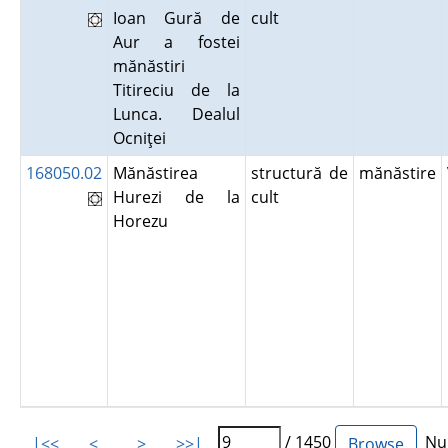
Ioan Gură de
cult
Aur a fostei
mănăstiri
Titireciu de la
Lunca. Dealul
Ocniţei
168050.02
Mănăstirea
structură de
mănăstire
Hurezi de la
cult
Horezu
/ 1450
Num
|<<
<
>
>>|