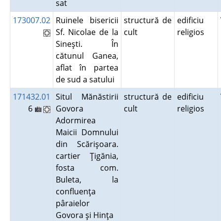
sat
173007.02
Ruinele bisericii
structură de
edificiu
Sf. Nicolae de la
cult
religios
Sineşti. În
cătunul Ganea,
aflat în partea
de sud a satului
171432.01
Situl Mănăstirii
structură de
edificiu
6
Govora
cult
religios
Adormirea
Maicii Domnului
din Scărişoara.
cartier Ţigănia,
fosta com.
Buleta, la
confluenţa
pâraielor
Govora şi Hinţa