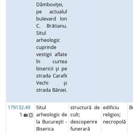
Dâmboviţei,
pe actualul
bulevard Ion
C. Brătianu.
Situl
arheologic
cuprinde
vestigii aflate
în curtea
bisericii şi pe
strada Carafii
Vechi şi
strada Băniei.
179132.49
Situl
structură de
edificiu
B
1
arheologic de
cult;
religios;
la Bucureşti -
descoperire
necropolă
Biserica
funerară