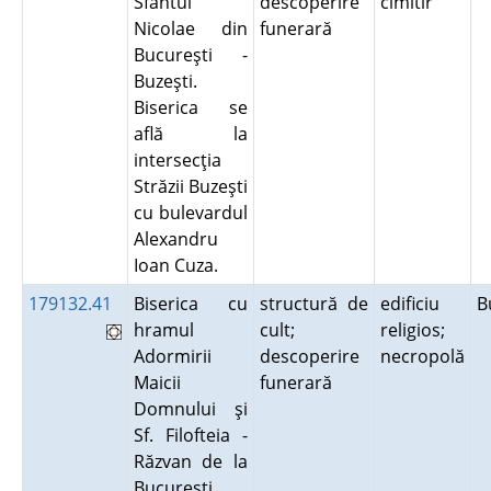
Sfântul
descoperire
cimitir
Nicolae din
funerară
Bucureşti -
Buzeşti.
Biserica se
află la
intersecţia
Străzii Buzeşti
cu bulevardul
Alexandru
Ioan Cuza.
179132.41
Biserica cu
structură de
edificiu
B
hramul
cult;
religios;
Adormirii
descoperire
necropolă
Maicii
funerară
Domnului şi
Sf. Filofteia -
Răzvan de la
Bucureşti.