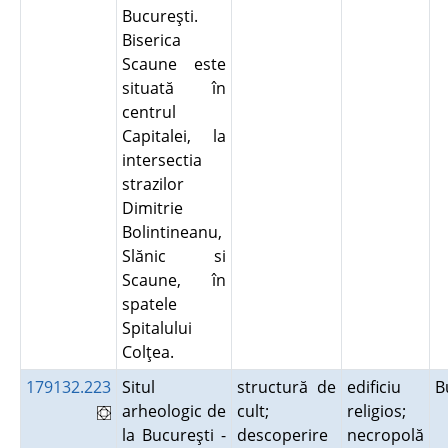
Bucureşti.
Biserica
Scaune este
situată în
centrul
Capitalei, la
intersectia
strazilor
Dimitrie
Bolintineanu,
Slănic si
Scaune, în
spatele
Spitalului
Colţea.
179132.223
Situl
structură de
edificiu
B
arheologic de
cult;
religios;
la Bucureşti -
descoperire
necropolă