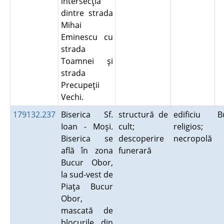
intersecţia
dintre strada
Mihai
Eminescu cu
strada
Toamnei şi
strada
Precupeţii
Vechi.
179132.237
Biserica Sf.
structură de
edificiu
B
Ioan - Moşi.
cult;
religios;
Biserica se
descoperire
necropolă
află în zona
funerară
Bucur Obor,
la sud-vest de
Piaţa Bucur
Obor,
mascată de
blocurile din