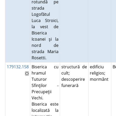
rotundă pe
strada
Logofătul
Luca Stroici,
la vest de
Biserica
Icoanei şi la
nord de
strada Maria
Rosetti.
179132.158
Biserica cu
structură de
edificiu
B
hramul
cult;
religios;
Tuturor
descoperire
mormânt
Sfinţilor -
funerară
Precupeţii
Vechi.
Biserica este
localizată la