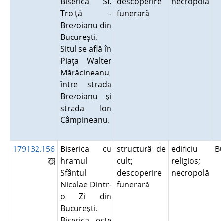
Biserica Sf.
descoperire
necropolă
Troiţă -
funerară
Brezoianu din
Bucureşti.
Situl se află în
Piaţa Walter
Mărăcineanu,
între strada
Brezoianu şi
strada Ion
Câmpineanu.
179132.156
Biserica cu
structură de
edificiu
B
hramul
cult;
religios;
Sfântul
descoperire
necropolă
Nicolae Dintr-
funerară
o Zi din
Bucureşti.
Biserica este