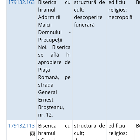
179132.163
Biserica cu
structură de
edificiu
B
hramul
cult;
religios;
Adormirii
descoperire
necropolă
Maicii
funerară
Domnului -
Precupeţii
Noi. Biserica
se află în
apropiere de
Piaţa
Romană, pe
strada
General
Ernest
Broşteanu,
nr. 12.
179132.113
Biserica cu
structură de
edificiu
B
hramul
cult;
religios;