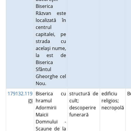
Biserica
Răzvan este
localizată în
centrul
capitalei, pe
strada cu
acelaşi nume,
la est de
Biserica
Sfântul
Gheorghe cel
Nou.
179132.119
Biserica cu
structură de
edificiu
B
hramul
cult;
religios;
Adormirii
descoperire
necropolă
Maicii
funerară
Domnului -
Scaune de la