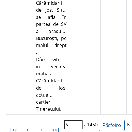
Cărămidarii
de Jos. Situl
se află în
partea de SV
a oraşului
Bucureşti, pe
malul drept
al
Dâmboviţei,
în vechea
mahala
Cărămidarii
de Jos,
actualul
cartier
Tineretului.
/ 1450
Num
|<<
<
>
>>|