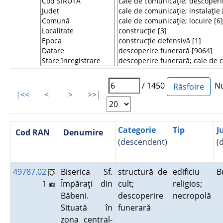
/ 1450
Num
|<<
<
>
>>|
Categorie
Tip
J
Cod RAN
Denumire
(descendent)
(
49787.02
Biserica Sf.
structură de
edificiu
B
1
Împăraţi din
cult;
religios;
Băbeni.
descoperire
necropolă
Situată în
funerară
zona central-