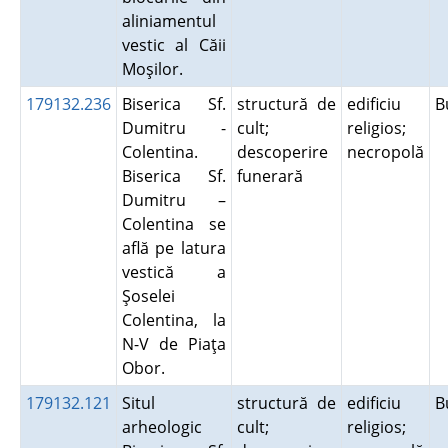
aliniamentul
vestic al Căii
Moşilor.
179132.236
Biserica Sf.
structură de
edificiu
B
Dumitru -
cult;
religios;
Colentina.
descoperire
necropolă
Biserica Sf.
funerară
Dumitru –
Colentina se
află pe latura
vestică a
Şoselei
Colentina, la
N-V de Piaţa
Obor.
179132.121
Situl
structură de
edificiu
B
arheologic
cult;
religios;