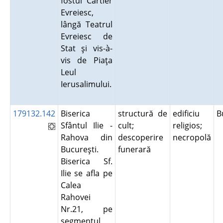
fostul Cartier
Evreiesc,
lângă Teatrul
Evreiesc de
Stat şi vis-à-
vis de Piaţa
Leul
Ierusalimului.
179132.142
Biserica
structură de
edificiu
B
Sfântul Ilie -
cult;
religios;
Rahova din
descoperire
necropolă
Bucureşti.
funerară
Biserica Sf.
Ilie se afla pe
Calea
Rahovei
Nr.21, pe
segmentul