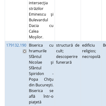
intersecţia
străzilor
Eminescu şi
Bulevardul
Dacia cu
Calea
Moşilor.
179132.190
Biserica cu
structură de
edificiu
B
hramurile
cult;
religios;
Sfântul
descoperire
necropolă
Nicolae şi
funerară
Sfântul
Spiridon -
Popa Chiţu
din Bucureşti.
Biserica se
află într-o
piaţetă