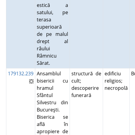
estică a
satului, pe
terasa
superioară
de pe malul
drept al
râului
Râmnicu
Sărat.
179132.239
Ansamblul
structură de
edificiu
B
bisericii cu
cult;
religios;
hramul
descoperire
necropolă
Sfântul
funerară
Silvestru din
Bucureşti.
Biserica se
află în
apropiere de