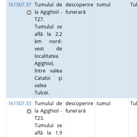
161507.37
Tumulul de
descoperire
tumul
Tu
la Agighiol -
funerară
T27.
Tumulul se
află la 2.2
km nord-
vest de
localitatea
Agighiol,
între valea
Cataloi şi
valea
Tulcei.
161507.33
Tumulul de
descoperire
tumul
Tu
la Agighiol -
funerară
T23.
Tumulul se
află la 1.9