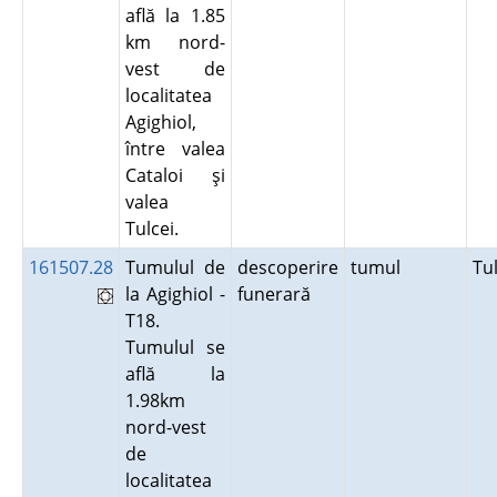
află la 1.85
km nord-
vest de
localitatea
Agighiol,
între valea
Cataloi şi
valea
Tulcei.
161507.28
Tumulul de
descoperire
tumul
Tu
la Agighiol -
funerară
T18.
Tumulul se
află la
1.98km
nord-vest
de
localitatea