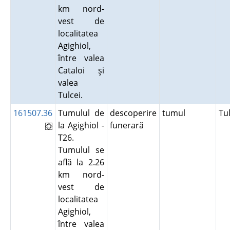
km nord-
vest de
localitatea
Agighiol,
între valea
Cataloi şi
valea
Tulcei.
161507.36
Tumulul de
descoperire
tumul
Tu
la Agighiol -
funerară
T26.
Tumulul se
află la 2.26
km nord-
vest de
localitatea
Agighiol,
între valea