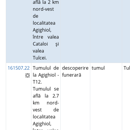
află la 2 km
nord-vest
de
localitatea
Agighiol,
între valea
Cataloi şi
valea
Tulcei.
161507.22
Tumulul de
descoperire
tumul
Tu
la Agighiol -
funerară
T12.
Tumulul se
află la 2.7
km nord-
vest de
localitatea
Agighiol,