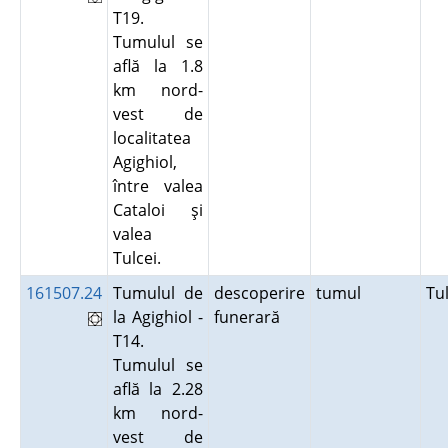
T19.
Tumulul se
află la 1.8
km nord-
vest de
localitatea
Agighiol,
între valea
Cataloi şi
valea
Tulcei.
161507.24
Tumulul de
descoperire
tumul
Tu
la Agighiol -
funerară
T14.
Tumulul se
află la 2.28
km nord-
vest de