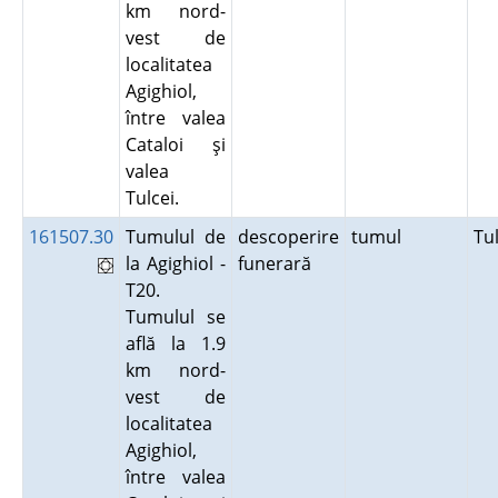
km nord-
vest de
localitatea
Agighiol,
între valea
Cataloi şi
valea
Tulcei.
161507.30
Tumulul de
descoperire
tumul
Tu
la Agighiol -
funerară
T20.
Tumulul se
află la 1.9
km nord-
vest de
localitatea
Agighiol,
între valea