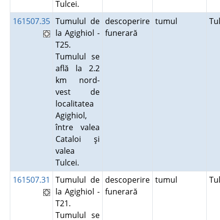
Tulcei.
161507.35
Tumulul de
descoperire
tumul
Tu
la Agighiol -
funerară
T25.
Tumulul se
află la 2.2
km nord-
vest de
localitatea
Agighiol,
între valea
Cataloi şi
valea
Tulcei.
161507.31
Tumulul de
descoperire
tumul
Tu
la Agighiol -
funerară
T21.
Tumulul se