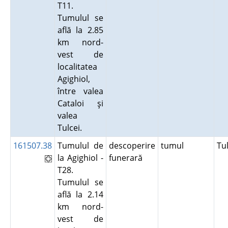
T11.
Tumulul se
află la 2.85
km nord-
vest de
localitatea
Agighiol,
între valea
Cataloi şi
valea
Tulcei.
161507.38
Tumulul de
descoperire
tumul
Tu
la Agighiol -
funerară
T28.
Tumulul se
află la 2.14
km nord-
vest de