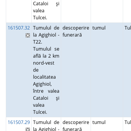
Cataloi şi
valea
Tulcei.
161507.32
Tumulul de
descoperire
tumul
Tu
la Agighiol -
funerară
T22.
Tumulul se
află la 2 km
nord-vest
de
localitatea
Agighiol,
între valea
Cataloi şi
valea
Tulcei.
161507.29
Tumulul de
descoperire
tumul
Tu
la Agighiol -
funerară