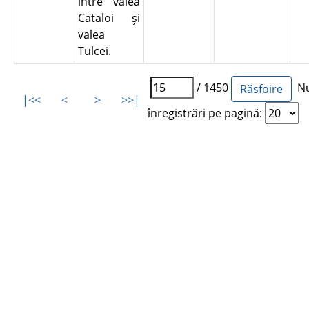
între valea
Cataloi şi
valea
Tulcei.
/ 1450
Nu
|<<
<
>
>>|
înregistrări pe pagină: