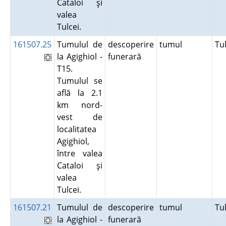
Cataloi şi
valea
Tulcei.
161507.25
Tumulul de
descoperire
tumul
Tu
la Agighiol -
funerară
T15.
Tumulul se
află la 2.1
km nord-
vest de
localitatea
Agighiol,
între valea
Cataloi şi
valea
Tulcei.
161507.21
Tumulul de
descoperire
tumul
Tu
la Agighiol -
funerară