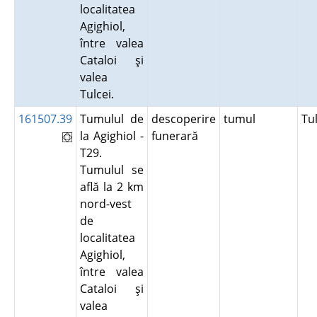
localitatea
Agighiol,
între valea
Cataloi şi
valea
Tulcei.
161507.39
Tumulul de
descoperire
tumul
Tu
la Agighiol -
funerară
T29.
Tumulul se
află la 2 km
nord-vest
de
localitatea
Agighiol,
între valea
Cataloi şi
valea