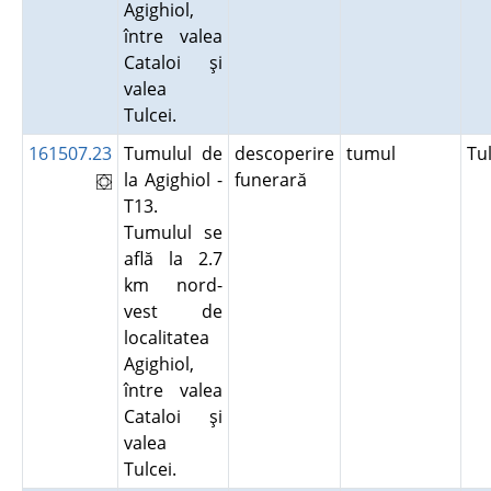
Agighiol,
între valea
Cataloi şi
valea
Tulcei.
161507.23
Tumulul de
descoperire
tumul
Tu
la Agighiol -
funerară
T13.
Tumulul se
află la 2.7
km nord-
vest de
localitatea
Agighiol,
între valea
Cataloi şi
valea
Tulcei.