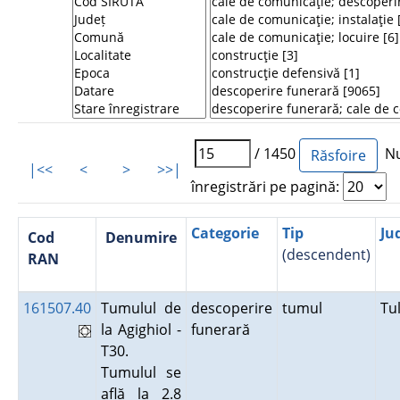
/ 1450
Nu
|<<
<
>
>>|
înregistrări pe pagină:
Categorie
Tip
Ju
Cod
Denumire
(descendent)
RAN
161507.40
Tumulul de
descoperire
tumul
Tu
la Agighiol -
funerară
T30.
Tumulul se
află la 2.8