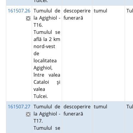
Tulcei.
161507.26
Tumulul de
descoperire
tumul
Tu
la Agighiol -
funerară
T16.
Tumulul se
află la 2 km
nord-vest
de
localitatea
Agighiol,
între valea
Cataloi şi
valea
Tulcei.
161507.27
Tumulul de
descoperire
tumul
Tu
la Agighiol -
funerară
T17.
Tumulul se