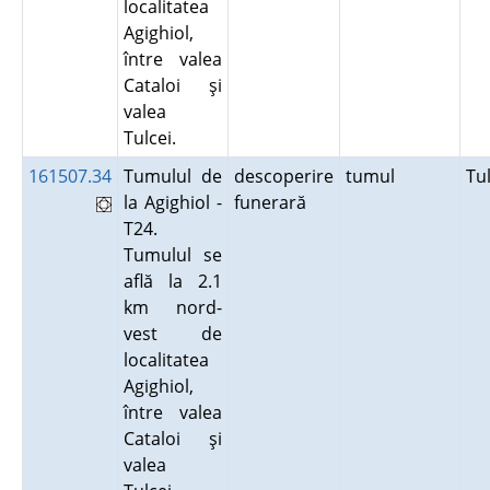
localitatea
Agighiol,
între valea
Cataloi şi
valea
Tulcei.
161507.34
Tumulul de
descoperire
tumul
Tu
la Agighiol -
funerară
T24.
Tumulul se
află la 2.1
km nord-
vest de
localitatea
Agighiol,
între valea
Cataloi şi
valea