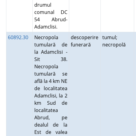
drumul
comunal DC
54 Abrud-
Adamclisi.
60892.30
Necropola
descoperire
tumul;
tumulară de
funerară
necropolă
la Adamclisi -
Sit 38.
Necropola
tumulară se
află la 4 km NE
de localitatea
Adamclisi, la 2
km Sud de
localitatea
Abrud, pe
dealul de la
Est de valea