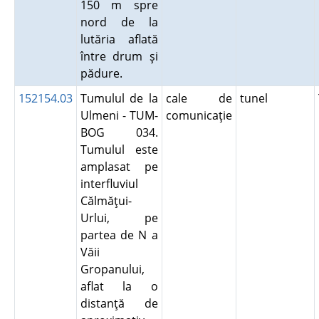
150 m spre
nord de la
lutăria aflată
între drum şi
pădure.
152154.03
Tumulul de la
cale de
tunel
Ulmeni - TUM-
comunicaţie
BOG 034.
Tumulul este
amplasat pe
interfluviul
Călmăţui-
Urlui, pe
partea de N a
Văii
Gropanului,
aflat la o
distanţă de