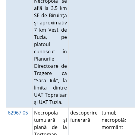
Necropola se
află la 3,5 km
SE de Biruinţa
şi aproximativ
7 km Vest de
Tuzla, pe
platoul
cunoscut în
Planurile
Directoare de
Tragere ca
”Sara Iuk”, la
limita dintre
UAT Topraisar
şi UAT Tuzla.
62967.05
Necropola
descoperire
tumul;
tumulară şi
funerară
necropolă;
plană de la
mormânt
Tortoman -