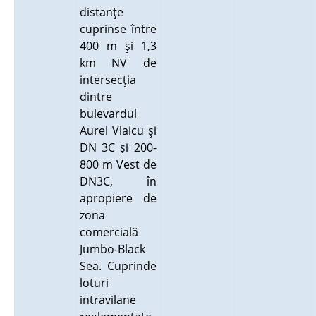
distanţe
cuprinse între
400 m şi 1,3
km NV de
intersecţia
dintre
bulevardul
Aurel Vlaicu şi
DN 3C şi 200-
800 m Vest de
DN3C, în
apropiere de
zona
comercială
Jumbo-Black
Sea. Cuprinde
loturi
intravilane