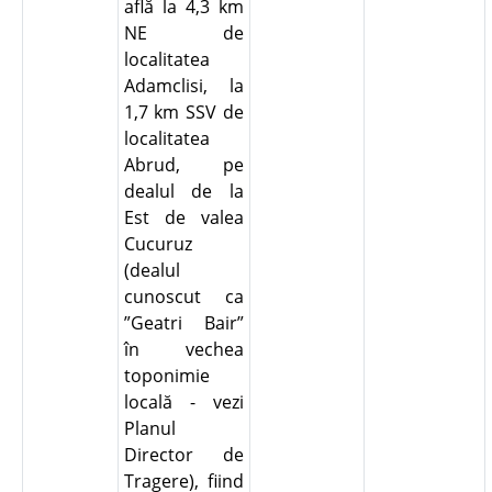
află la 4,3 km
NE de
localitatea
Adamclisi, la
1,7 km SSV de
localitatea
Abrud, pe
dealul de la
Est de valea
Cucuruz
(dealul
cunoscut ca
”Geatri Bair”
în vechea
toponimie
locală - vezi
Planul
Director de
Tragere), fiind