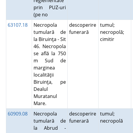
reglementate
prin PUZ-uri
(pe no
63107.18
Necropola
descoperire
tumul;
tumulară de
funerară
necropolă;
la Biruinţa - Sit
cimitir
46. Necropola
se află la 750
m Sud de
marginea
localităţii
Biruinţa, pe
Dealul
Muratanul
Mare.
60909.08
Necropola
descoperire
tumul;
tumulară de
funerară
necropolă
la Abrud -