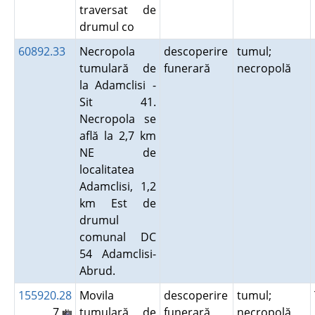
traversat de
drumul co
60892.33
Necropola
descoperire
tumul;
tumulară de
funerară
necropolă
la Adamclisi -
Sit 41.
Necropola se
află la 2,7 km
NE de
localitatea
Adamclisi, 1,2
km Est de
drumul
comunal DC
54 Adamclisi-
Abrud.
155920.28
Movila
descoperire
tumul;
7
tumulară de
funerară
necropolă