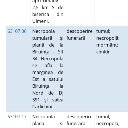
aproximativ
2,5 km S de
biserica din
Ulmeni.
63107.06
Necropola
descoperire
tumul;
tumulară şi
funerară
necropolă;
plană de la
mormânt;
Biruinţa - Sit
cimitir
34. Necropola
se află la
marginea de
Est a satului
Biruinţa, la
Nord de DJ
391 şi valea
Carlichioi.
63107.17
Necropola
descoperire
tumul;
plană şi
funerară
necropolă;