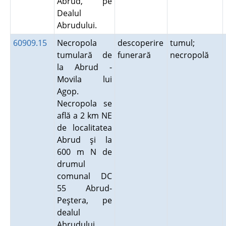
Abrud, pe
Dealul
Abrudului.
60909.15
Necropola
descoperire
tumul;
tumulară de
funerară
necropolă
la Abrud -
Movila lui
Agop.
Necropola se
află a 2 km NE
de localitatea
Abrud şi la
600 m N de
drumul
comunal DC
55 Abrud-
Peştera, pe
dealul
Abrudului,