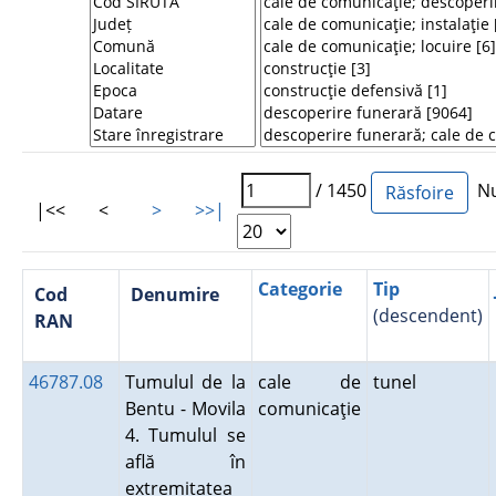
/ 1450
Num
|<<
<
>
>>|
Categorie
Tip
Cod
Denumire
(descendent)
RAN
46787.08
Tumulul de la
cale de
tunel
Bentu - Movila
comunicaţie
4. Tumulul se
află în
extremitatea