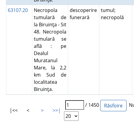
63107.20
Necropola
descoperire
tumul;
tumulară de
funerară
necropolă
la Biruinţa - Sit
48. Necropola
tumulară se
află : pe
Dealul
Muratanul
Mare, la 2,2
km Sud de
localitatea
Biruinţa.
/ 1450
Num
|<<
<
>
>>|