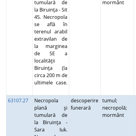
tumulară de
mormânt
la Biruinţa - Sit
45. Necropola
se află în
terenul arabil
extravilan de
la marginea
de SE a
localităţii
Biruinţa (la
circa 200 m de
ultimele case.
63107.27
Necropola
descoperire
tumul;
plană şi
funerară
necropolă;
tumulară de
mormânt
la Biruinţa -
Sara Iuk.