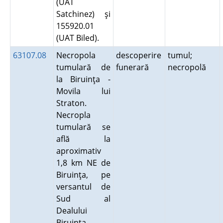
(UAT
Satchinez) şi
155920.01
(UAT Biled).
63107.08
Necropola
descoperire
tumul;
tumulară de
funerară
necropolă
la Biruinţa -
Movila lui
Straton.
Necropla
tumulară se
află la
aproximativ
1,8 km NE de
Biruinţa, pe
versantul de
Sud al
Dealului
Biruinţa.