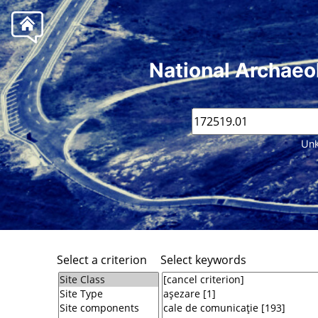
National Archaeo
Unk
Select a criterion
Select keywords