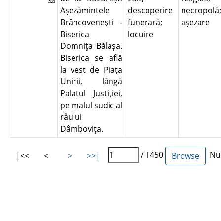
Aşezămintele
descoperire
necropolă;
Brâncoveneşti -
funerară;
aşezare
Biserica
locuire
Domniţa Bălaşa.
Biserica se află
la vest de Piaţa
Unirii, lângă
Palatul Justiţiei,
pe malul sudic al
râului
Dâmboviţa.
/ 1450
Num
|<<
<
>
>>|