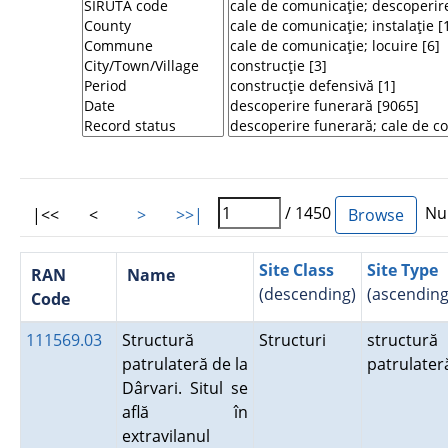
/ 1450
Num
|<<
<
>
>>|
Site Class
Site Type
RAN
Name
(descending)
(ascending
Code
111569.03
Structură
Structuri
structură
patrulateră de la
patrulater
Dârvari. Situl se
află în
extravilanul