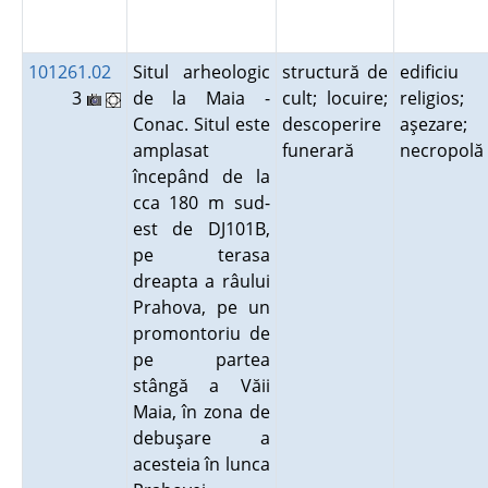
101261.02
Situl arheologic
structură de
edificiu
3
de la Maia -
cult; locuire;
religios;
Conac. Situl este
descoperire
aşezare;
amplasat
funerară
necropol
începând de la
cca 180 m sud-
est de DJ101B,
pe terasa
dreapta a râului
Prahova, pe un
promontoriu de
pe partea
stângă a Văii
Maia, în zona de
debuşare a
acesteia în lunca