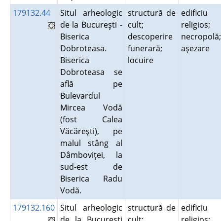
179132.44
Situl arheologic
structură de
edificiu
de la Bucureşti -
cult;
religios;
Biserica
descoperire
necropolă;
Dobroteasa.
funerară;
aşezare
Biserica
locuire
Dobroteasa se
află pe
Bulevardul
Mircea Vodă
(fost Calea
Văcăreşti), pe
malul stâng al
Dâmboviţei, la
sud-est de
Biserica Radu
Vodă.
179132.160
Situl arheologic
structură de
edificiu
de la Bucureşti
cult;
religios;