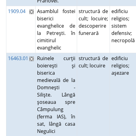
Prahovei.
1909.04
Asamblul fostei
structură de
edificiu
biserici
cult; locuire;
religios;
evanghelice de
descoperire
sistem
la Petreşti. în
funerară
defensiv;
cimitirul
necropol
evanghelic
16463.01
Ruinele curţii
structură de
edificiu
boiereşti şi
cult; locuire
religios;
biserica
aşezare
medievală de la
Domneşti -
Silişte. Lângă
şoseaua spre
Câmpulung
(ferma IAS), în
sat, lângă casa
Negulici