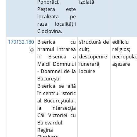
Ponorâci.
izolată
Peştera este
localizată pe
raza localităţii
Cioclovina.
179132.180
Biserica cu
structură de
edificiu
hramul Intrarea
cult;
religios;
în Biserică a
descoperire
necropolă;
Maicii Domnului
funerară;
aşezare
- Doamnei de la
locuire
Bucureşti.
Biserica se află
în centrul istoric
al Bucureştiului,
la intersecţia
Căii Victoriei cu
Bulevardul
Regina