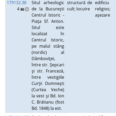
179132.38
Situl arheologic
structură de
edificiu
4
de la Bucureşti
cult; locuire
religios;
Centrul Istoric -
aşezare
Piaţa Sf. Anton.
Situl este
localizat în
Centrul Istoric,
pe malul stâng
(nordic) al
Dâmboviţei,
între str. Şepcari
şi str. Franceză,
între vestigiile
Curţii Domneşti
(Curtea Veche)
la vest şi Bd. Ion
C. Brătianu (fost
Bd. 1848) la est.