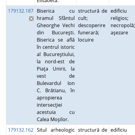
Elisabeta.
179132.187
Biserica cu
structură de
edificiu
hramul Sfântul
cult;
religios;
Gheorghe Vechi
descoperire
necropolă;
din Bucureşti.
funerară;
aşezare
Biserica se află
locuire
în centrul istoric
al Bucureştiului,
la nord-est de
Piaţa Unirii, la
vest de
Bulevardul Ion
C. Brătianu, în
apropierea
intersecţiei
acestuia cu
Calea Moşilor.
179132.162
Situl arheologic
structură de
edificiu