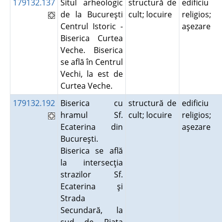
179132.137
Situl arheologic
structură de
edificiu
de la Bucureşti
cult; locuire
religios;
Centrul Istoric -
aşezare
Biserica Curtea
Veche. Biserica
se află în Centrul
Vechi, la est de
Curtea Veche.
179132.192
Biserica cu
structură de
edificiu
hramul Sf.
cult; locuire
religios;
Ecaterina din
aşezare
Bucureşti.
Biserica se află
la intersecţia
strazilor Sf.
Ecaterina şi
Strada
Secundară, la