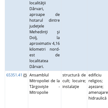
localităţii
Dârvari,
aproape de
hotarul dintre
judeţele
Mehedinţi şi
Dolj, la
aproximativ 4,16
kilometri nord-
est de
localitatea
Dârvari.
65351.41
Ansamblul
structură de
edificiu
Mitropoliei de la
cult; locuire;
religios;
Târgovişte -
instalaţie
aşezare;
Mitropolie
amenajare
hidraulic