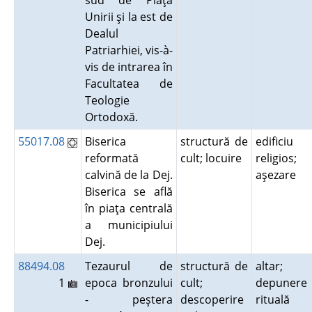
sud de Piaţa
Unirii şi la est de
Dealul
Patriarhiei, vis-à-
vis de intrarea în
Facultatea de
Teologie
Ortodoxă.
55017.08
Biserica
structură de
edificiu
reformată
cult; locuire
religios;
calvină de la Dej.
aşezare
Biserica se află
în piaţa centrală
a municipiului
Dej.
88494.08
Tezaurul de
structură de
altar;
1
epoca bronzului
cult;
depunere
- peştera
descoperire
rituală