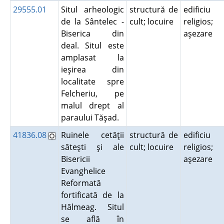
29555.01
Situl arheologic
structură de
edificiu
de la Sântelec -
cult; locuire
religios;
Biserica din
aşezare
deal. Situl este
amplasat la
ieşirea din
localitate spre
Felcheriu, pe
malul drept al
paraului Tăşad.
41836.08
Ruinele cetăţii
structură de
edificiu
săteşti şi ale
cult; locuire
religios;
Bisericii
aşezare
Evanghelice
Reformată
fortificată de la
Hălmeag. Situl
se află în