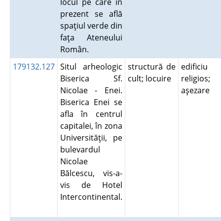
locul pe care în
prezent se află
spaţiul verde din
faţa Ateneului
Român.
179132.127
Situl arheologic
structură de
edificiu
Biserica Sf.
cult; locuire
religios;
Nicolae - Enei.
aşezare
Biserica Enei se
afla în centrul
capitalei, în zona
Universităţii, pe
bulevardul
Nicolae
Bălcescu, vis-a-
vis de Hotel
Intercontinental.