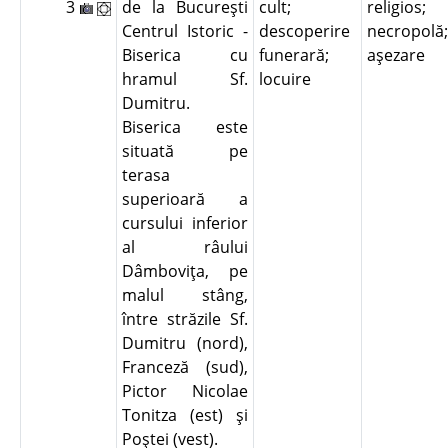
3
de la Bucureşti
cult;
religios;
Centrul Istoric -
descoperire
necropolă;
Biserica cu
funerară;
aşezare
hramul Sf.
locuire
Dumitru.
Biserica este
situată pe
terasa
superioară a
cursului inferior
al râului
Dâmboviţa, pe
malul stâng,
între străzile Sf.
Dumitru (nord),
Franceză (sud),
Pictor Nicolae
Tonitza (est) şi
Poştei (vest).