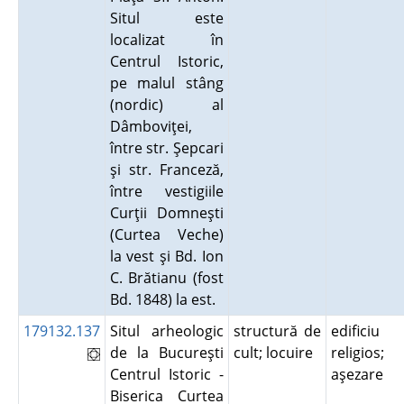
Situl este
localizat în
Centrul Istoric,
pe malul stâng
(nordic) al
Dâmboviţei,
între str. Şepcari
şi str. Franceză,
între vestigiile
Curţii Domneşti
(Curtea Veche)
la vest şi Bd. Ion
C. Brătianu (fost
Bd. 1848) la est.
179132.137
Situl arheologic
structură de
edificiu
de la Bucureşti
cult; locuire
religios;
Centrul Istoric -
aşezare
Biserica Curtea