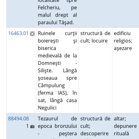
localitate spre
Felcheriu, pe
malul drept al
paraului Tăşad.
16463.01
Ruinele curţii
structură de
edificiu
boiereşti şi
cult; locuire
religios;
biserica
aşezare
medievală de la
Domneşti -
Silişte. Lângă
şoseaua spre
Câmpulung
(ferma IAS), în
sat, lângă casa
Negulici
88494.08
Tezaurul de
structură de
altar;
1
epoca bronzului
cult;
depunere
- peştera
descoperire
rituală