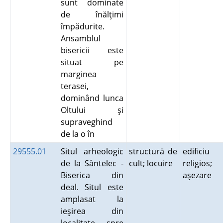
sunt dominate
de înălţimi
împădurite.
Ansamblul
bisericii este
situat pe
marginea
terasei,
dominând lunca
Oltului şi
supraveghind
de la o în
29555.01
Situl arheologic
structură de
edificiu
de la Sântelec -
cult; locuire
religios;
Biserica din
aşezare
deal. Situl este
amplasat la
ieşirea din