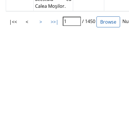
Calea Moşilor.
/ 1450
Num
|<<
<
>
>>|