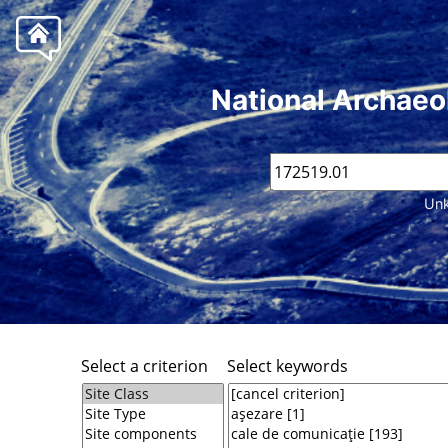
National Archaeo
Unk
Select a criterion
Select keywords