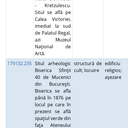
- Kretzulescu.
Situl se află pe
Calea Victoriei,
imediat la sud
de Palatul Regal,
azi Muzeul
Naţional de
Artă.
179132.235
Situl arheologic
structură de
edificiu
Biserica Sfinţii
cult; locuire
religios;
40 de Mucenici
aşezare
din Bucureşti.
Biserica se afla
până în 1876 pe
locul pe care în
prezent se află
spaţiul verde din
faţa Ateneului