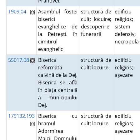
Prahovei.
1909.04
Asamblul fostei
structură de
edificiu
biserici
cult; locuire;
religios;
evanghelice de
descoperire
sistem
la Petreşti. în
funerară
defensiv;
cimitirul
necropol
evanghelic
55017.08
Biserica
structură de
edificiu
reformată
cult; locuire
religios;
calvină de la Dej.
aşezare
Biserica se află
în piaţa centrală
a municipiului
Dej.
179132.193
Biserica cu
structură de
edificiu
hramul
cult; locuire
religios;
Adormirea
aşezare
Maicii Domnului