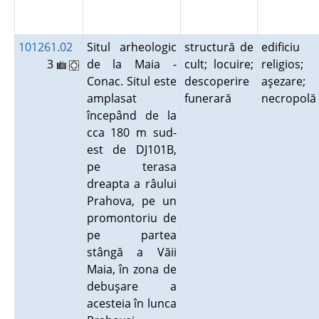
101261.02
Situl arheologic
structură de
edificiu
3
de la Maia -
cult; locuire;
religios;
Conac. Situl este
descoperire
aşezare;
amplasat
funerară
necropol
începând de la
cca 180 m sud-
est de DJ101B,
pe terasa
dreapta a râului
Prahova, pe un
promontoriu de
pe partea
stângă a Văii
Maia, în zona de
debuşare a
acesteia în lunca