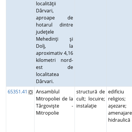
localităţii
Dârvari,
aproape de
hotarul dintre
judeţele
Mehedinţi şi
Dolj, la
aproximativ 4,16
kilometri nord-
est de
localitatea
Dârvari.
65351.41
Ansamblul
structură de
edificiu
Mitropoliei de la
cult; locuire;
religios;
Târgovişte -
instalaţie
aşezare;
Mitropolie
amenajare
hidraulic