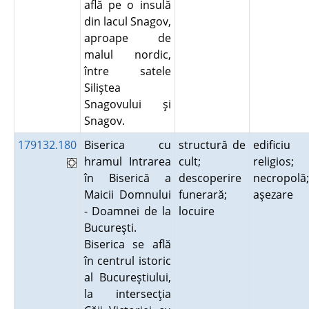
află pe o insulă
din lacul Snagov,
aproape de
malul nordic,
între satele
Siliştea
Snagovului şi
Snagov.
179132.180
Biserica cu
structură de
edificiu
hramul Intrarea
cult;
religios;
în Biserică a
descoperire
necropolă;
Maicii Domnului
funerară;
aşezare
- Doamnei de la
locuire
Bucureşti.
Biserica se află
în centrul istoric
al Bucureştiului,
la intersecţia