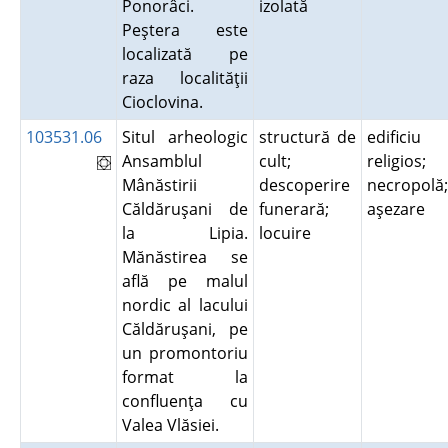
Ponorâci.
izolată
Peştera este
localizată pe
raza localităţii
Cioclovina.
103531.06
Situl arheologic
structură de
edificiu
Ansamblul
cult;
religios;
Mânăstirii
descoperire
necropolă;
Căldăruşani de
funerară;
aşezare
la Lipia.
locuire
Mănăstirea se
află pe malul
nordic al lacului
Căldăruşani, pe
un promontoriu
format la
confluenţa cu
Valea Vlăsiei.