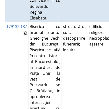
Căii Victoriei cu
Bulevardul
Regina
Elisabeta.
179132.187
Biserica cu
structură de
edificiu
hramul Sfântul
cult;
religios;
Gheorghe Vechi
descoperire
necropolă;
din Bucureşti.
funerară;
aşezare
Biserica se află
locuire
în centrul istoric
al Bucureştiului,
la nord-est de
Piaţa Unirii, la
vest de
Bulevardul Ion
C. Brătianu, în
apropierea
intersecţiei
acestuia cu