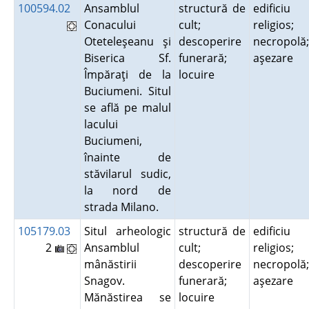
100594.02
Ansamblul
structură de
edificiu
Conacului
cult;
religios;
Oteteleşeanu şi
descoperire
necropolă;
Biserica Sf.
funerară;
aşezare
Împăraţi de la
locuire
Buciumeni. Situl
se află pe malul
lacului
Buciumeni,
înainte de
stăvilarul sudic,
la nord de
strada Milano.
105179.03
Situl arheologic
structură de
edificiu
2
Ansamblul
cult;
religios;
mânăstirii
descoperire
necropolă;
Snagov.
funerară;
aşezare
Mănăstirea se
locuire