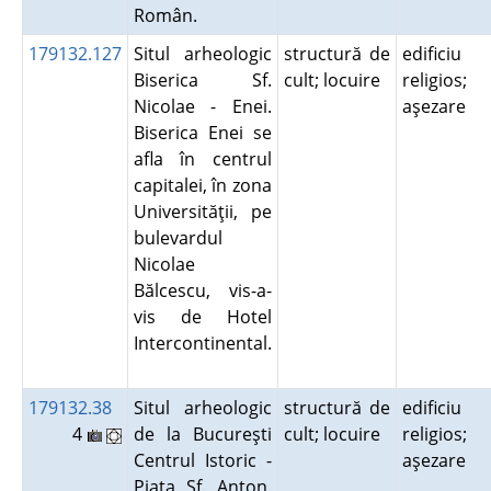
Român.
179132.127
Situl arheologic
structură de
edificiu
Biserica Sf.
cult; locuire
religios;
Nicolae - Enei.
aşezare
Biserica Enei se
afla în centrul
capitalei, în zona
Universităţii, pe
bulevardul
Nicolae
Bălcescu, vis-a-
vis de Hotel
Intercontinental.
179132.38
Situl arheologic
structură de
edificiu
4
de la Bucureşti
cult; locuire
religios;
Centrul Istoric -
aşezare
Piaţa Sf. Anton.