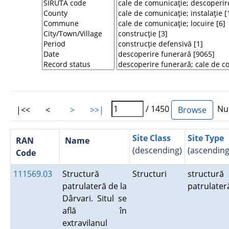
/ 1450
Num
|<<
<
>
>>|
Site Class
Site Type
RAN
Name
(descending)
(ascending
Code
111569.03
Structură
Structuri
structură
patrulateră de la
patrulater
Dârvari. Situl se
află în
extravilanul