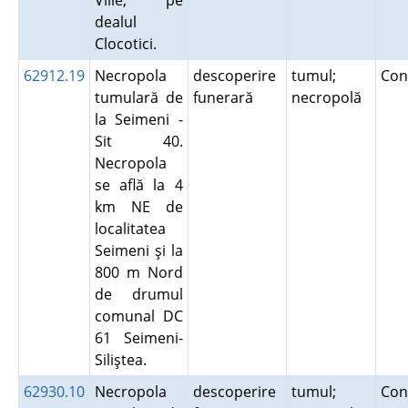
Viile, pe
dealul
Clocotici.
62912.19
Necropola
descoperire
tumul;
Con
tumulară de
funerară
necropolă
la Seimeni -
Sit 40.
Necropola
se află la 4
km NE de
localitatea
Seimeni şi la
800 m Nord
de drumul
comunal DC
61 Seimeni-
Siliştea.
62930.10
Necropola
descoperire
tumul;
Con