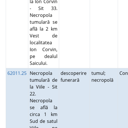
la Ion Corvin
- Sit 33.
Necropola
tumulară se
află la 2 km
Vest de
localitatea
Ion Corvin,
pe dealul
Saicului.
62011.25
Necropola
descoperire
tumul;
Con
tumulară de
funerară
necropolă
la Viile - Sit
22.
Necropola
se află la
circa 1 km
Sud de satul