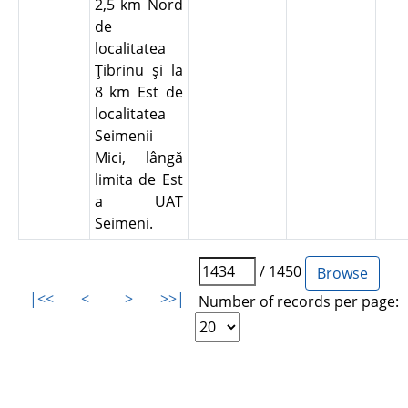
2,5 km Nord
de
localitatea
Ţibrinu şi la
8 km Est de
localitatea
Seimenii
Mici, lângă
limita de Est
a UAT
Seimeni.
/ 1450
|<<
<
>
>>|
Number of records per page: