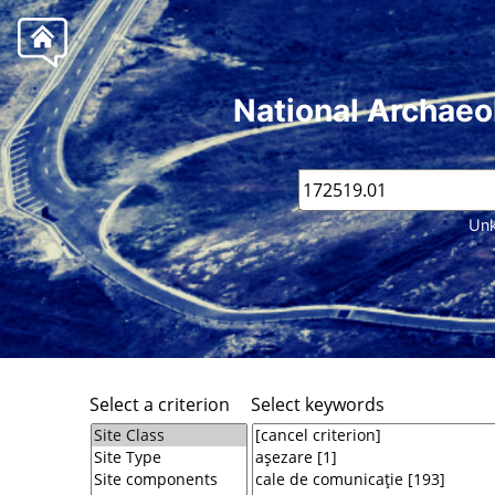
National Archaeo
Unk
Select a criterion
Select keywords