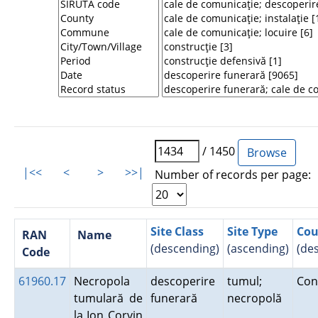
/ 1450
|<<
<
>
>>|
Number of records per page:
Site Class
Site Type
Cou
RAN
Name
(descending)
(ascending)
(de
Code
61960.17
Necropola
descoperire
tumul;
Con
tumulară de
funerară
necropolă
la Ion Corvin