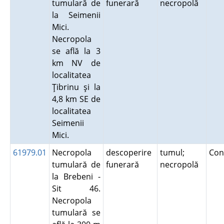
tumulară de
funerară
necropolă
la Seimenii
Mici.
Necropola
se află la 3
km NV de
localitatea
Ţibrinu şi la
4,8 km SE de
localitatea
Seimenii
Mici.
61979.01
Necropola
descoperire
tumul;
Con
tumulară de
funerară
necropolă
la Brebeni -
Sit 46.
Necropola
tumulară se