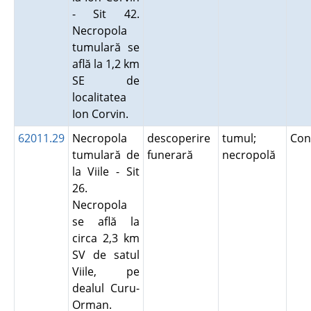
- Sit 42.
Necropola
tumulară se
află la 1,2 km
SE de
localitatea
Ion Corvin.
62011.29
Necropola
descoperire
tumul;
Con
tumulară de
funerară
necropolă
la Viile - Sit
26.
Necropola
se află la
circa 2,3 km
SV de satul
Viile, pe
dealul Curu-
Orman.