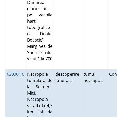
Dunărea
(cunoscut
pe vechile
hărţi
topografice
ca Dealul
Boascic).
Marginea de
Sud a sitului
se află la 700
62930.16
Necropola
descoperire
tumul;
Con
tumulară de
funerară
necropolă
la Seimenii
Mici.
Necropola
se află la 4,3
km Est de