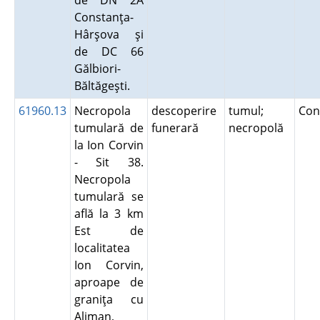
de DN 2A
Constanţa-
Hârşova şi
de DC 66
Gălbiori-
Băltăgeşti.
61960.13
Necropola
descoperire
tumul;
Con
tumulară de
funerară
necropolă
la Ion Corvin
- Sit 38.
Necropola
tumulară se
află la 3 km
Est de
localitatea
Ion Corvin,
aproape de
graniţa cu
Aliman,