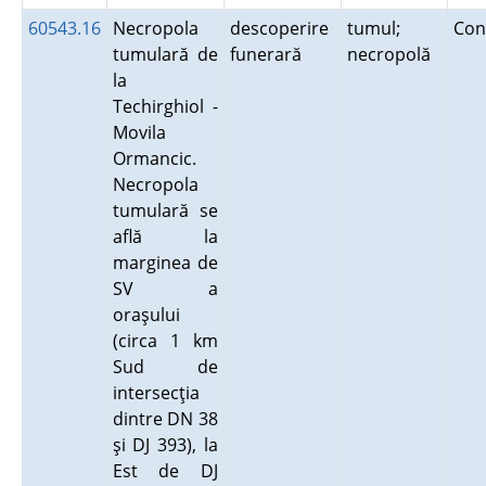
60543.16
Necropola
descoperire
tumul;
Con
tumulară de
funerară
necropolă
la
Techirghiol -
Movila
Ormancic.
Necropola
tumulară se
află la
marginea de
SV a
oraşului
(circa 1 km
Sud de
intersecţia
dintre DN 38
şi DJ 393), la
Est de DJ