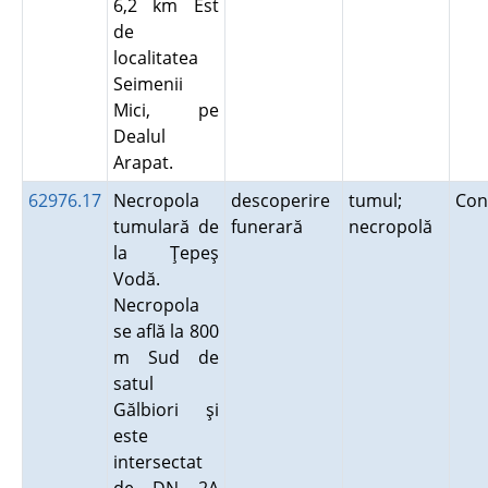
6,2 km Est
de
localitatea
Seimenii
Mici, pe
Dealul
Arapat.
62976.17
Necropola
descoperire
tumul;
Con
tumulară de
funerară
necropolă
la Ţepeş
Vodă.
Necropola
se află la 800
m Sud de
satul
Gălbiori şi
este
intersectat