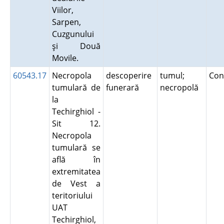
Viilor,
Sarpen,
Cuzgunului
şi Două
Movile.
60543.17
Necropola
descoperire
tumul;
Con
tumulară de
funerară
necropolă
la
Techirghiol -
Sit 12.
Necropola
tumulară se
află în
extremitatea
de Vest a
teritoriului
UAT
Techirghiol,