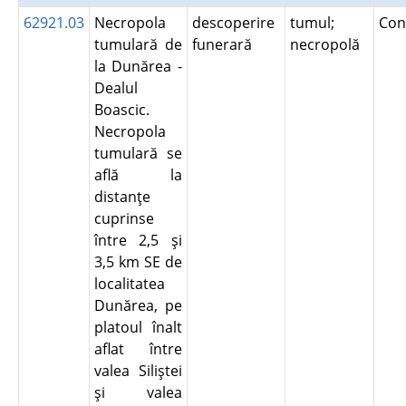
62921.03
Necropola
descoperire
tumul;
Con
tumulară de
funerară
necropolă
la Dunărea -
Dealul
Boascic.
Necropola
tumulară se
află la
distanţe
cuprinse
între 2,5 şi
3,5 km SE de
localitatea
Dunărea, pe
platoul înalt
aflat între
valea Siliştei
şi valea