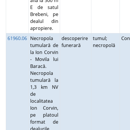
află la 300 m
E de satul
Brebeni, pe
dealul din
apropiere.
61960.06
Necropola
descoperire
tumul;
Con
tumulară de
funerară
necropolă
la Ion Corvin
- Movila lui
Baracă.
Necropola
tumulară la
1,3 km NV
de
localitatea
Ion Corvin,
pe platoul
format de
dealurile