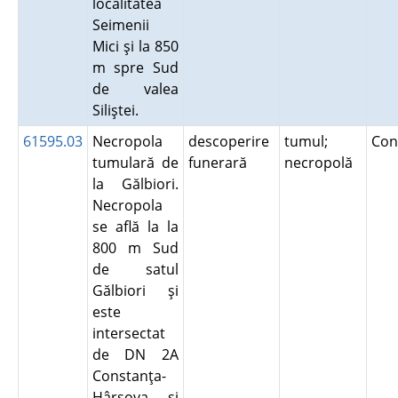
localitatea
Seimenii
Mici şi la 850
m spre Sud
de valea
Siliştei.
61595.03
Necropola
descoperire
tumul;
Con
tumulară de
funerară
necropolă
la Gălbiori.
Necropola
se află la la
800 m Sud
de satul
Gălbiori şi
este
intersectat
de DN 2A
Constanţa-
Hârşova şi