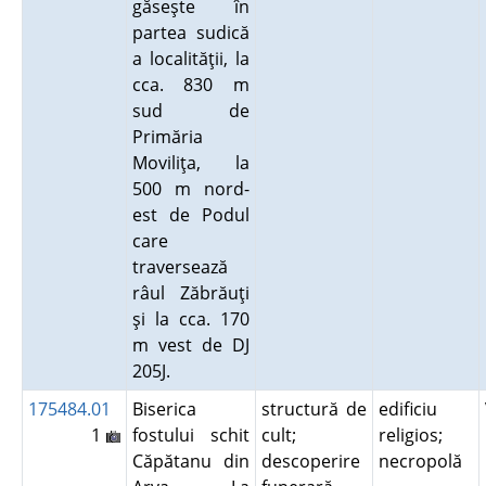
găseşte în
partea sudică
a localităţii, la
cca. 830 m
sud de
Primăria
Moviliţa, la
500 m nord-
est de Podul
care
traversează
râul Zăbrăuţi
şi la cca. 170
m vest de DJ
205J.
175484.01
Biserica
structură de
edificiu
1
fostului schit
cult;
religios;
Căpătanu din
descoperire
necropolă