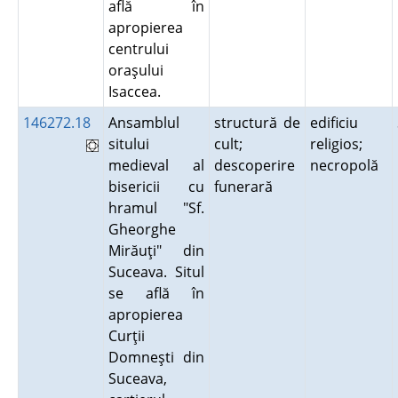
află în
apropierea
centrului
oraşului
Isaccea.
146272.18
Ansamblul
structură de
edificiu
sitului
cult;
religios;
medieval al
descoperire
necropolă
bisericii cu
funerară
hramul "Sf.
Gheorghe
Mirăuţi" din
Suceava. Situl
se află în
apropierea
Curţii
Domneşti din
Suceava,