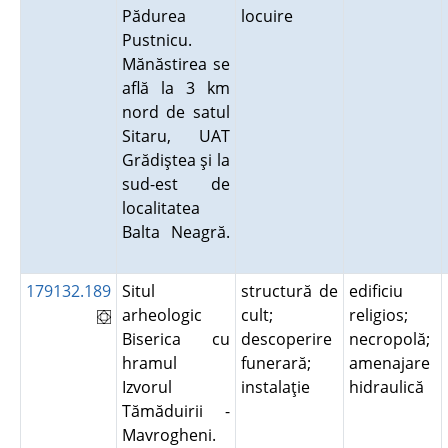
Pădurea
locuire
Pustnicu.
Mănăstirea se
află la 3 km
nord de satul
Sitaru, UAT
Grădiştea şi la
sud-est de
localitatea
Balta Neagră.
179132.189
Situl
structură de
edificiu
arheologic
cult;
religios;
Biserica cu
descoperire
necropolă;
hramul
funerară;
amenajare
Izvorul
instalaţie
hidraulică
Tămăduirii -
Mavrogheni.