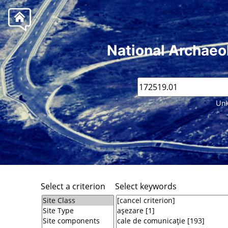
National Archaeo
Unk
Select a criterion
Select keywords