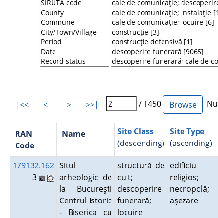
/ 1450
Num
|<<
<
>
>>|
Site Class
Site Type
RAN
Name
(descending)
(ascending)
Code
179132.162
Situl
structură de
edificiu
3
arheologic de
cult;
religios;
la Bucureşti
descoperire
necropolă;
Centrul Istoric
funerară;
aşezare
- Biserica cu
locuire