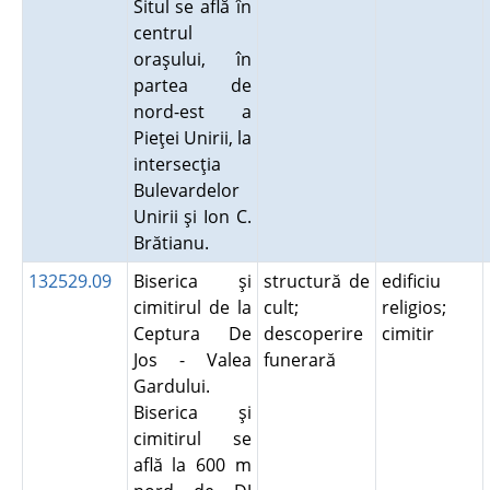
Situl se află în
centrul
oraşului, în
partea de
nord-est a
Pieţei Unirii, la
intersecţia
Bulevardelor
Unirii şi Ion C.
Brătianu.
132529.09
Biserica şi
structură de
edificiu
cimitirul de la
cult;
religios;
Ceptura De
descoperire
cimitir
Jos - Valea
funerară
Gardului.
Biserica şi
cimitirul se
află la 600 m