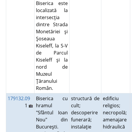
Biserica este
localizată la
intersecţia
dintre Strada
Monetăriei şi
Şoseaua
Kiseleff, la S-V
de Parcul
Kiseleff şi la
nord de
Muzeul
Ţăranului
Român.
179132.09
Biserica cu
structură de
edificiu
1
hramul
cult;
religios;
"Sfântul Ioan
descoperire
necropolă;
Nou" din
funerară;
amenajare
Bucureşti.
instalaţie
hidraulică