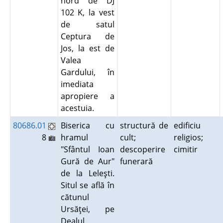
nord de DJ
102 K, la vest
de satul
Ceptura de
Jos, la est de
Valea
Gardului, în
imediata
apropiere a
acestuia.
80686.01
Biserica cu
structură de
edificiu
8
hramul
cult;
religios;
"Sfântul Ioan
descoperire
cimitir
Gură de Aur"
funerară
de la Leleşti.
Situl se află în
cătunul
Ursăţei, pe
Dealul