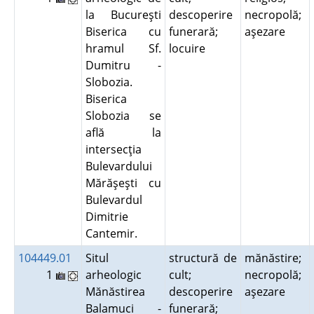
la Bucureşti
descoperire
necropolă;
Biserica cu
funerară;
aşezare
hramul Sf.
locuire
Dumitru -
Slobozia.
Biserica
Slobozia se
află la
intersecţia
Bulevardului
Mărăşeşti cu
Bulevardul
Dimitrie
Cantemir.
104449.01
Situl
structură de
mănăstire;
1
arheologic
cult;
necropolă;
Mănăstirea
descoperire
aşezare
Balamuci -
funerară;