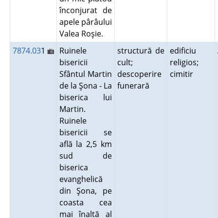
înconjurat de
apele pârâului
Valea Roşie.
7874.03
1
Ruinele
structură de
edificiu
bisericii
cult;
religios;
Sfântul Martin
descoperire
cimitir
de la Şona - La
funerară
biserica lui
Martin.
Ruinele
bisericii se
află la 2,5 km
sud de
biserica
evanghelică
din Şona, pe
coasta cea
mai înaltă al