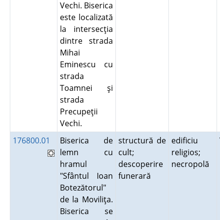
Vechi. Biserica
este localizată
la intersecţia
dintre strada
Mihai
Eminescu cu
strada
Toamnei şi
strada
Precupeţii
Vechi.
176800.01
Biserica de
structură de
edificiu
lemn cu
cult;
religios;
hramul
descoperire
necropolă
"Sfântul Ioan
funerară
Botezătorul"
de la Moviliţa.
Biserica se