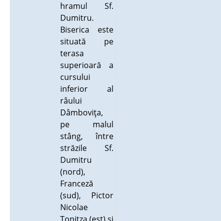
hramul Sf.
Dumitru.
Biserica este
situată pe
terasa
superioară a
cursului
inferior al
râului
Dâmboviţa,
pe malul
stâng, între
străzile Sf.
Dumitru
(nord),
Franceză
(sud), Pictor
Nicolae
Tonitza (est) şi