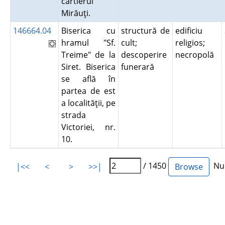
cartierul
Mirăuţi.
146664.04
Biserica cu
structură de
edificiu
hramul "Sf.
cult;
religios;
Treime" de la
descoperire
necropolă
Siret. Biserica
funerară
se află în
partea de est
a localităţii, pe
strada
Victoriei, nr.
10.
/ 1450
Num
|<<
<
>
>>|