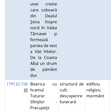
unei creste
care coboară
din Dealul
Şona înspre
nord în Valea
Târnavei şi
formează
partea de vest
a Văii Vitelor.
De la Coasta
Albă un drum
de pământ
duc
179132.158
Biserica cu
structură de
edificiu
hramul
cult;
religios;
Tuturor
descoperire
mormânt
Sfinţilor -
funerară
Precupeţii