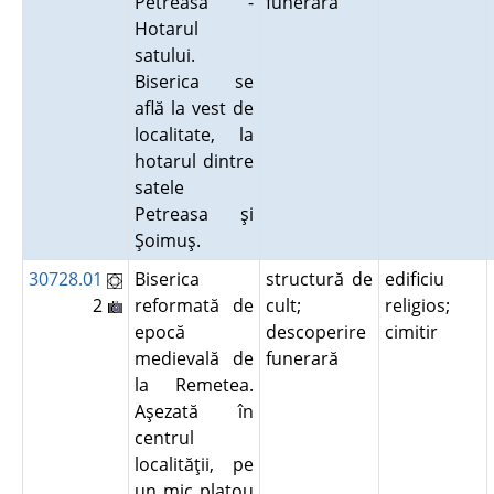
Petreasa -
funerară
Hotarul
satului.
Biserica se
află la vest de
localitate, la
hotarul dintre
satele
Petreasa şi
Şoimuş.
30728.01
Biserica
structură de
edificiu
2
reformată de
cult;
religios;
epocă
descoperire
cimitir
medievală de
funerară
la Remetea.
Aşezată în
centrul
localităţii, pe
un mic platou