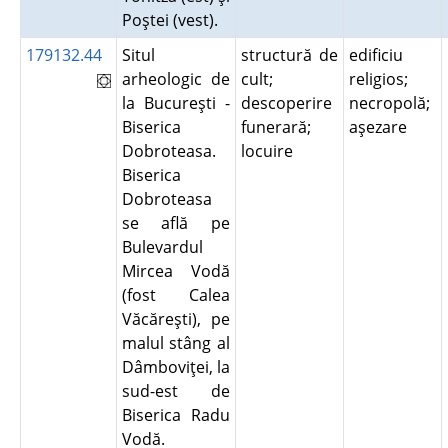
Poştei (vest).
179132.44
Situl
structură de
edificiu
arheologic de
cult;
religios;
la Bucureşti -
descoperire
necropolă;
Biserica
funerară;
aşezare
Dobroteasa.
locuire
Biserica
Dobroteasa
se află pe
Bulevardul
Mircea Vodă
(fost Calea
Văcăreşti), pe
malul stâng al
Dâmboviţei, la
sud-est de
Biserica Radu
Vodă.