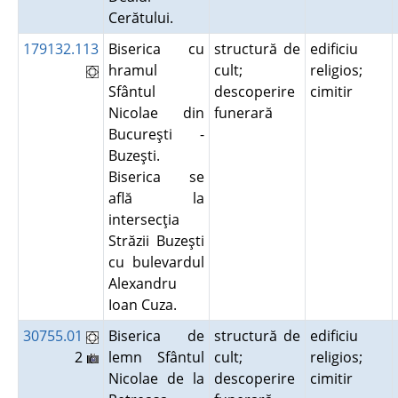
Cerătului.
179132.113
Biserica cu
structură de
edificiu
hramul
cult;
religios;
Sfântul
descoperire
cimitir
Nicolae din
funerară
Bucureşti -
Buzeşti.
Biserica se
află la
intersecţia
Străzii Buzeşti
cu bulevardul
Alexandru
Ioan Cuza.
30755.01
Biserica de
structură de
edificiu
2
lemn Sfântul
cult;
religios;
Nicolae de la
descoperire
cimitir