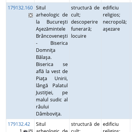
179132.160
Situl
structură de
edificiu
arheologic de
cult;
religios;
la Bucureşti
descoperire
necropolă;
Aşezămintele
funerară;
aşezare
Brâncoveneşti
locuire
- Biserica
Domniţa
Bălaşa.
Biserica se
află la vest de
Piaţa Unirii,
lângă Palatul
Justiţiei, pe
malul sudic al
râului
Dâmboviţa.
179132.42
Situl
structură de
edificiu
1
arheologic de
cult;
religios;