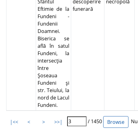
Sfântul
descoperire
necropolă
Eftimie de la
funerară
Fundeni -
Fundenii
Doamnei.
Biserica se
află în satul
Fundeni, la
intersecţia
între
Şoseaua
Fundeni şi
str. Teiului, la
nord de Lacul
Fundeni.
/ 1450
Num
|<<
<
>
>>|