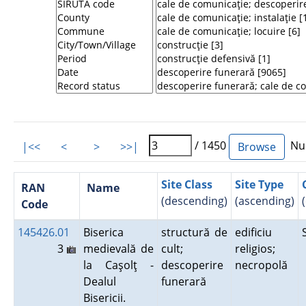
/ 1450
Num
|<<
<
>
>>|
Site Class
Site Type
RAN
Name
(descending)
(ascending)
Code
145426.01
Biserica
structură de
edificiu
3
medievală de
cult;
religios;
la Caşolţ -
descoperire
necropolă
Dealul
funerară
Bisericii.