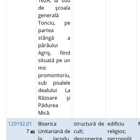
162A, la sud
de şcoala
generală
Tonciu, pe
partea
stângă a
pârâului
Agriş, fiind
situată pe un
mic
promontoriu,
sub poalele
dealului La
Răzoare şi
Pădurea
Mică.
120192.01
Biserica
structură de
edificiu
7
Unitariană de
cult;
religios;
la Jacodu.
descoperire
necropolă