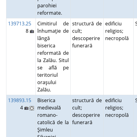
parohiei
reformate.
139713.25
Cimitirul de
structură de
edificiu
8
înhumaţie de
cult;
religios;
lângă
descoperire
necropolă
biserica
funerară
reformată de
la Zalău. Situl
se află pe
teritoriul
oraşului
Zalău.
139893.15
Biserica
structură de
edificiu
4
medievală
cult;
religios;
romano-
descoperire
necropolă
catolică de la
funerară
Şimleu