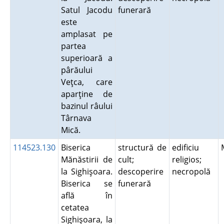
Satul Jacodu
funerară
este
amplasat pe
partea
superioară a
pârăului
Veţca, care
aparţine de
bazinul râului
Târnava
Mică.
114523.130
Biserica
structură de
edificiu
Mănăstirii de
cult;
religios;
la Sighişoara.
descoperire
necropolă
Biserica se
funerară
află în
cetatea
Sighişoara, la