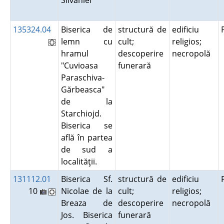
Silvaniei
135324.04
Biserica de
structură de
edificiu
lemn cu
cult;
religios;
hramul
descoperire
necropolă
"Cuvioasa
funerară
Paraschiva-
Gărbeasca"
de la
Starchiojd.
Biserica se
află în partea
de sud a
localităţii.
131112.01
Biserica Sf.
structură de
edificiu
10
Nicolae de la
cult;
religios;
Breaza de
descoperire
necropolă
Jos. Biserica
funerară