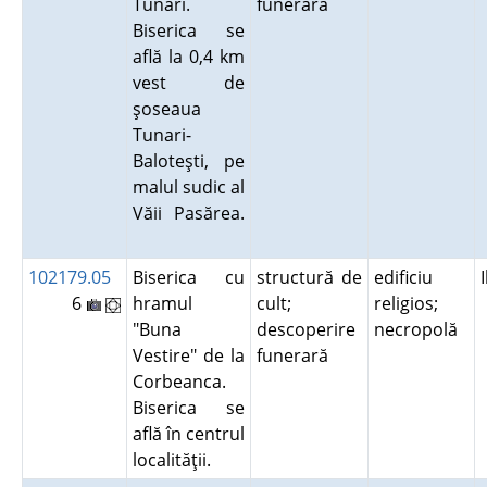
Tunari.
funerară
Biserica se
află la 0,4 km
vest de
şoseaua
Tunari-
Baloteşti, pe
malul sudic al
Văii Pasărea.
102179.05
Biserica cu
structură de
edificiu
6
hramul
cult;
religios;
"Buna
descoperire
necropolă
Vestire" de la
funerară
Corbeanca.
Biserica se
află în centrul
localităţii.