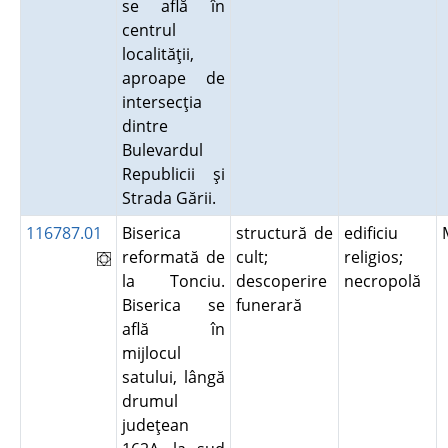
se află în
centrul
localităţii,
aproape de
intersecţia
dintre
Bulevardul
Republicii şi
Strada Gării.
116787.01
Biserica
structură de
edificiu
reformată de
cult;
religios;
la Tonciu.
descoperire
necropolă
Biserica se
funerară
află în
mijlocul
satului, lângă
drumul
judeţean