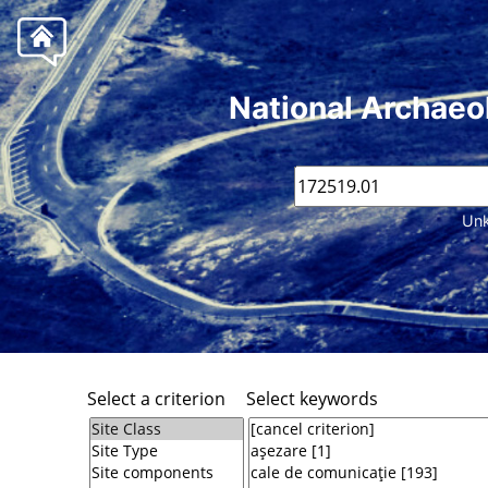
National Archaeo
Unk
Select a criterion
Select keywords