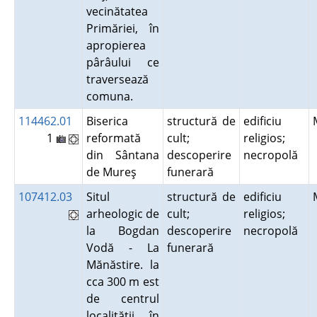
vecinătatea
Primăriei, în
apropierea
pârâului ce
traversează
comuna.
114462.01
Biserica
structură de
edificiu
1
reformată
cult;
religios;
din Sântana
descoperire
necropolă
de Mureş
funerară
107412.03
Situl
structură de
edificiu
arheologic de
cult;
religios;
la Bogdan
descoperire
necropolă
Vodă - La
funerară
Mănăstire. la
cca 300 m est
de centrul
localităţii, în