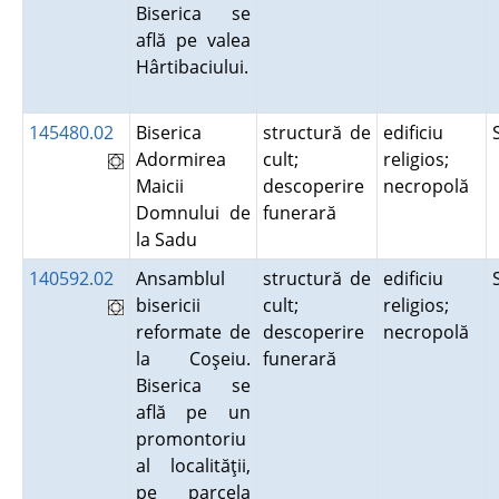
Biserica se
află pe valea
Hârtibaciului.
145480.02
Biserica
structură de
edificiu
Adormirea
cult;
religios;
Maicii
descoperire
necropolă
Domnului de
funerară
la Sadu
140592.02
Ansamblul
structură de
edificiu
bisericii
cult;
religios;
reformate de
descoperire
necropolă
la Coşeiu.
funerară
Biserica se
află pe un
promontoriu
al localităţii,
pe parcela