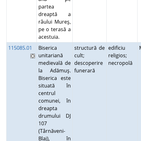
partea
dreaptă a
râului Mureş,
pe o terasă a
acestuia.
115085.01
Biserica
structură de
edificiu
unitariană
cult;
religios;
medievală de
descoperire
necropolă
la Adămuş.
funerară
Biserica este
situată în
centrul
comunei, în
dreapta
drumului DJ
107
(Târnăveni-
Blaj), în