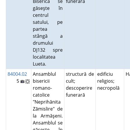
Biserica se
funerară
găseşte în
centrul
satului, pe
partea
stângă a
drumului
DJ132 spre
localitatea
Lueta.
84004.02
Ansamblul
structură de
edificiu
H
5
bisericii
cult;
religios;
romano-
descoperire
necropolă
catolice
funerară
"Neprihănita
Zămislire" de
la Armăşeni.
Ansamblul se
găseşte în