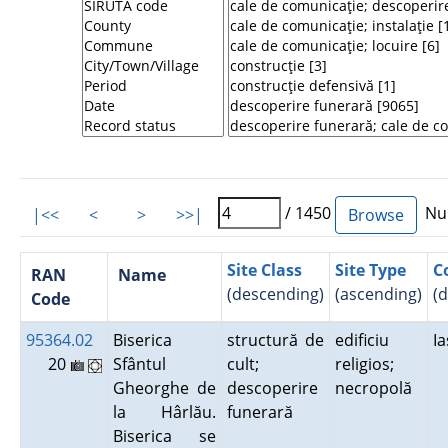
/ 1450
Num
|<<
<
>
>>|
Site Class
Site Type
C
RAN
Name
(descending)
(ascending)
(
Code
95364.02
Biserica
structură de
edificiu
I
20
Sfântul
cult;
religios;
Gheorghe de
descoperire
necropolă
la Hârlău.
funerară
Biserica se