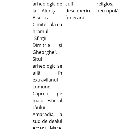
arheologic de
cult;
religios;
la Aluniş -
descoperire
necropolă
Biserica
funerară
Cimiterială cu
hramul
"Sfinţii
Dimitrie şi
Gheorghe".
Situl
arheologic se
află în
extravilanul
comunei
Căpreni, pe
malul estic al
râului
Amaradia, la
sud de dealul
Artanul Mare.