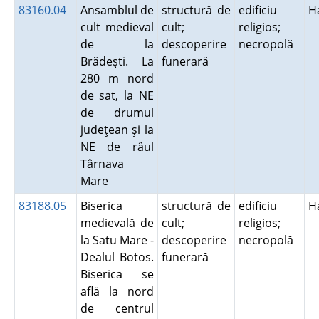
83160.04
Ansamblul de
structură de
edificiu
H
cult medieval
cult;
religios;
de la
descoperire
necropolă
Brădeşti. La
funerară
280 m nord
de sat, la NE
de drumul
judeţean şi la
NE de râul
Târnava
Mare
83188.05
Biserica
structură de
edificiu
H
medievală de
cult;
religios;
la Satu Mare -
descoperire
necropolă
Dealul Botos.
funerară
Biserica se
află la nord
de centrul