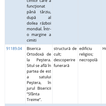
cimitir care a
funcţionat
până târziu,
după al
doilea război
mondial. Într-
o margine a
cimiti
91189.04
Biserica
structură de
edificiu
H
Ortodoxă de
cult;
religios;
la Peştera.
descoperire
necropolă
Situl se află în
funerară
partea de est
a satului
Peştera, în
jurul Bisericii
“Sfânta
Treime”.