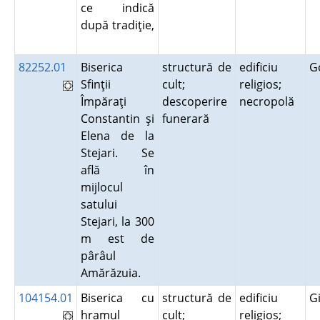
ce indică
după tradiţie,
82252.01
Biserica
structură de
edificiu
G
Sfinţii
cult;
religios;
Împăraţi
descoperire
necropolă
Constantin şi
funerară
Elena de la
Stejari. Se
află în
mijlocul
satului
Stejari, la 300
m est de
pârâul
Amărăzuia.
104154.01
Biserica cu
structură de
edificiu
G
hramul
cult;
religios;