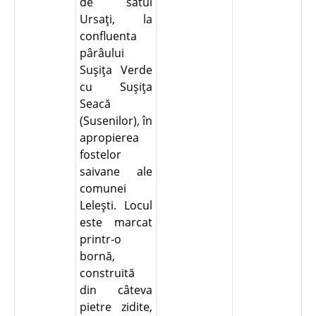
de satul
Ursaţi, la
confluenta
pârâului
Suşiţa Verde
cu Suşiţa
Seacă
(Susenilor), în
apropierea
fostelor
saivane ale
comunei
Leleşti. Locul
este marcat
printr-o
bornă,
construită
din câteva
pietre zidite,