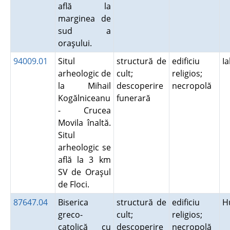
află la
marginea de
sud a
oraşului.
94009.01
Situl
structură de
edificiu
I
arheologic de
cult;
religios;
la Mihail
descoperire
necropolă
Kogălniceanu
funerară
- Crucea
Movila înaltă.
Situl
arheologic se
află la 3 km
SV de Oraşul
de Floci.
87647.04
Biserica
structură de
edificiu
H
greco-
cult;
religios;
catolică cu
descoperire
necropolă