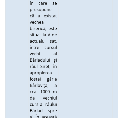
în care se
presupune
că a existat
vechea
biserică, este
situat la V de
actualul sat,
între cursul
vechi al
Bârladului şi
râul Siret, în
apropierea
fostei gârle
Bârloviţa, la
cca. 1000 m
de vechiul
curs al râului
Bârlad spre
V. În această