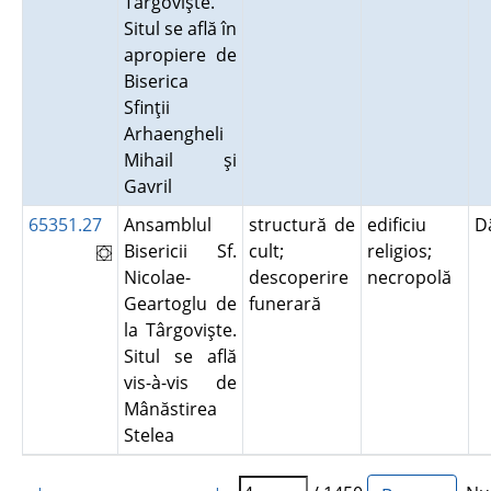
Târgovişte.
Situl se află în
apropiere de
Biserica
Sfinţii
Arhaengheli
Mihail şi
Gavril
65351.27
Ansamblul
structură de
edificiu
D
Bisericii Sf.
cult;
religios;
Nicolae-
descoperire
necropolă
Geartoglu de
funerară
la Târgovişte.
Situl se află
vis-à-vis de
Mânăstirea
Stelea