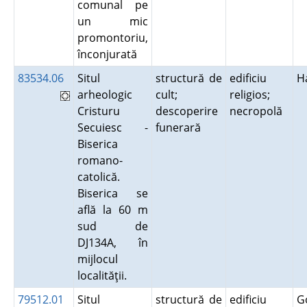
comunal pe
un mic
promontoriu,
înconjurată
83534.06
Situl
structură de
edificiu
H
arheologic
cult;
religios;
Cristuru
descoperire
necropolă
Secuiesc -
funerară
Biserica
romano-
catolică.
Biserica se
află la 60 m
sud de
DJ134A, în
mijlocul
localităţii.
79512.01
Situl
structură de
edificiu
G