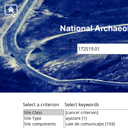
National Archaeo
Unk
Select a criterion
Select keywords