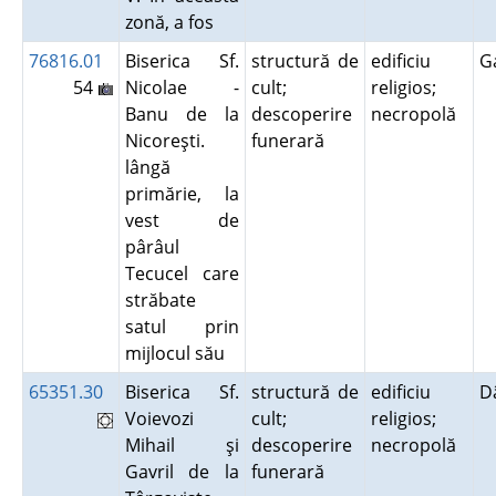
zonă, a fos
76816.01
Biserica Sf.
structură de
edificiu
G
54
Nicolae -
cult;
religios;
Banu de la
descoperire
necropolă
Nicoreşti.
funerară
lângă
primărie, la
vest de
pârâul
Tecucel care
străbate
satul prin
mijlocul său
65351.30
Biserica Sf.
structură de
edificiu
D
Voievozi
cult;
religios;
Mihail şi
descoperire
necropolă
Gavril de la
funerară