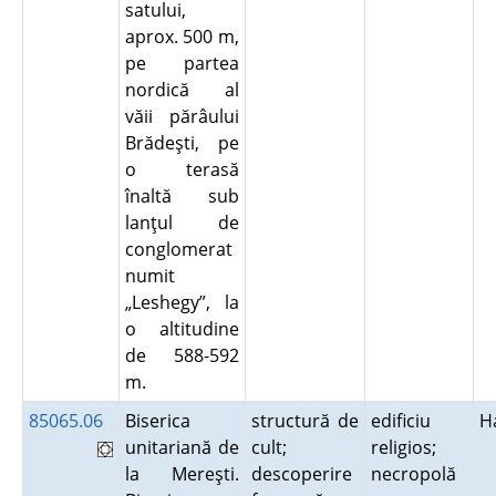
satului,
aprox. 500 m,
pe partea
nordică al
văii părâului
Brădeşti, pe
o terasă
înaltă sub
lanţul de
conglomerat
numit
„Leshegy”, la
o altitudine
de 588-592
m.
85065.06
Biserica
structură de
edificiu
H
unitariană de
cult;
religios;
la Mereşti.
descoperire
necropolă