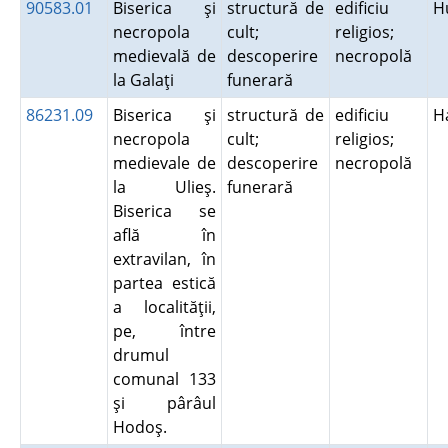
90583.01
Biserica şi
structură de
edificiu
H
necropola
cult;
religios;
medievală de
descoperire
necropolă
la Galaţi
funerară
86231.09
Biserica şi
structură de
edificiu
H
necropola
cult;
religios;
medievale de
descoperire
necropolă
la Ulieş.
funerară
Biserica se
află în
extravilan, în
partea estică
a localităţii,
pe, între
drumul
comunal 133
şi pârâul
Hodoş.