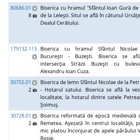
80686.01
Biserica cu hramul "Sfântul Ioan Gură de
8
de la Leleşti. Situl se află în cătunul Ursăţe
Dealul Cerătului.
179132.113
Biserica cu hramul Sfântul Nicolae
Bucureşti - Buzeşti. Biserica se afl
intersecţia Străzii Buzeşti cu buleva
Alexandru Ioan Cuza.
30755.01
Biserica de lemn Sfântul Nicolae de la Pet
2
- Hotarul satului. Biserica se află la ve
localitate, la hotarul dintre satele Petrea
Şoimuş.
30728.01
Biserica reformată de epocă medievală 
2
Remetea. Aşezată în centrul localităţii, 
mic platou înconjurat de apele pârâului 
Roşie.