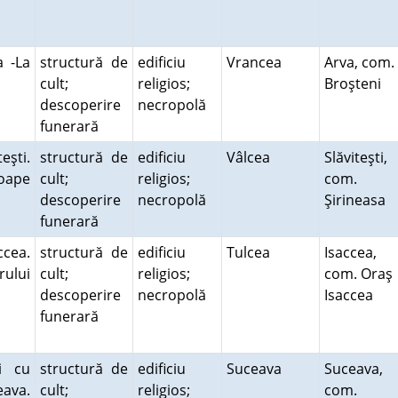
a -La
structură de
edificiu
Vrancea
Arva, com.
cult;
religios;
Broşteni
descoperire
necropolă
funerară
eşti.
structură de
edificiu
Vâlcea
Slăviteşti,
roape
cult;
religios;
com.
descoperire
necropolă
Şirineasa
funerară
ccea.
structură de
edificiu
Tulcea
Isaccea,
ului
cult;
religios;
com. Oraş
descoperire
necropolă
Isaccea
funerară
ii cu
structură de
edificiu
Suceava
Suceava,
eava.
cult;
religios;
com.