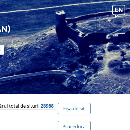
AN)
ul total de situri:
28988
Fișă de sit
Procedură