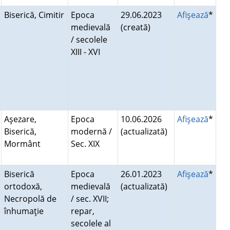
Biserică, Cimitir
Epoca
29.06.2023
Afişează
*
medievală
(creată)
/ secolele
XIII - XVI
Aşezare,
Epoca
10.06.2026
Afişează
*
Biserică,
modernă /
(actualizată)
Mormânt
Sec. XIX
Biserică
Epoca
26.01.2023
Afişează
*
ortodoxă,
medievală
(actualizată)
Necropolă de
/ sec. XVII;
înhumaţie
repar,
secolele al