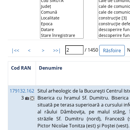
/ 1450
Nu
|<<
<
>
>>|
Cod RAN
Denumire
179132.162
Situl arheologic de la Bucureşti Centrul Isto
3
Biserica cu hramul Sf. Dumitru. Biserica
situată pe terasa superioară a cursului inf
al râului Dâmboviţa, pe malul stâng, 
străzile Sf. Dumitru (nord), Franceză (
Pictor Nicolae Tonitza (est) şi Poştei (vest)