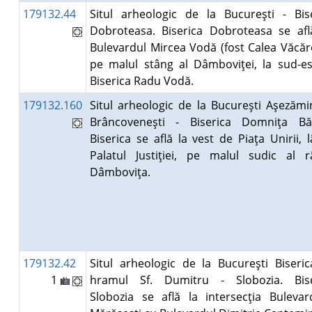
179132.44
Situl arheologic de la Bucureşti - Bis
Dobroteasa. Biserica Dobroteasa se af
Bulevardul Mircea Vodă (fost Calea Văcăre
pe malul stâng al Dâmboviţei, la sud-e
Biserica Radu Vodă.
179132.160
Situl arheologic de la Bucureşti Aşezămi
Brâncoveneşti - Biserica Domniţa Băl
Biserica se află la vest de Piaţa Unirii, 
Palatul Justiţiei, pe malul sudic al r
Dâmboviţa.
179132.42
Situl arheologic de la Bucureşti Biseri
1
hramul Sf. Dumitru - Slobozia. Bise
Slobozia se află la intersecţia Bulevar