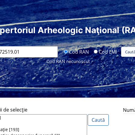
pertoriul Arheologic Naţional (R
Cod RAN
Cod LMI
Cod RAN necunoscut
i de selecţie
Număr