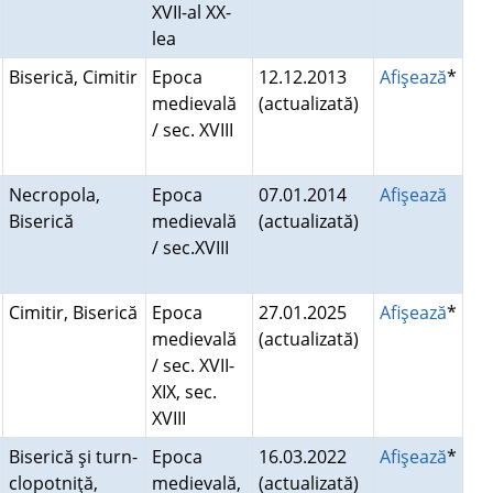
XVII-al XX-
lea
Biserică, Cimitir
Epoca
12.12.2013
Afişează
*
medievală
(actualizată)
/ sec. XVIII
Necropola,
Epoca
07.01.2014
Afişează
Biserică
medievală
(actualizată)
/ sec.XVIII
Cimitir, Biserică
Epoca
27.01.2025
Afişează
*
medievală
(actualizată)
/ sec. XVII-
XIX, sec.
XVIII
Biserică şi turn-
Epoca
16.03.2022
Afişează
*
clopotniţă,
medievală,
(actualizată)