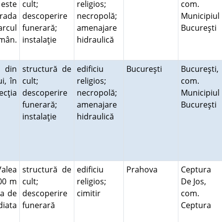
este
cult;
religios;
com.
rada
descoperire
necropolă;
Municipiul
arcul
funerară;
amenajare
Bucureşti
omân.
instalaţie
hidraulică
 din
structură de
edificiu
Bucureşti
Bucureşti,
i, în
cult;
religios;
com.
ecţia
descoperire
necropolă;
Municipiul
funerară;
amenajare
Bucureşti
instalaţie
hidraulică
Valea
structură de
edificiu
Prahova
Ceptura
600 m
cult;
religios;
De Jos,
ra de
descoperire
cimitir
com.
diata
funerară
Ceptura