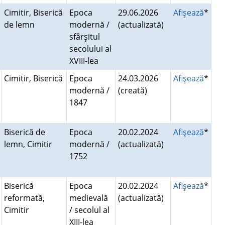
Cimitir, Biserică
Epoca
29.06.2026
Afişează
*
de lemn
modernă /
(actualizată)
sfârşitul
secolului al
XVIII-lea
Cimitir, Biserică
Epoca
24.03.2026
Afişează
*
modernă /
(creată)
1847
Biserică de
Epoca
20.02.2024
Afişează
*
lemn, Cimitir
modernă /
(actualizată)
1752
Biserică
Epoca
20.02.2024
Afişează
*
reformată,
medievală
(actualizată)
Cimitir
/ secolul al
XIII-lea