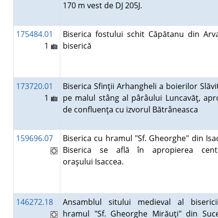
170 m vest de DJ 205J.
175484.01
Biserica fostului schit Căpătanu din Arv
1
biserică
173720.01
Biserica Sfinţii Arhangheli a boierilor Slăvit
1
pe malul stâng al pârâului Luncavăţ, ap
de confluenţa cu izvorul Bătrâneasca
159696.07
Biserica cu hramul "Sf. Gheorghe" din Isa
Biserica se află în apropierea centr
oraşului Isaccea.
146272.18
Ansamblul sitului medieval al biseric
hramul "Sf. Gheorghe Mirăuţi" din Suc