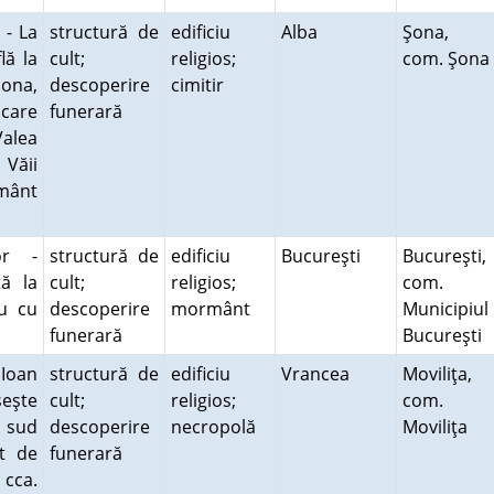
 - La
structură de
edificiu
Alba
Şona,
lă la
cult;
religios;
com. Şona
Şona,
descoperire
cimitir
 care
funerară
Valea
 Văii
ământ
or -
structură de
edificiu
Bucureşti
Bucureşti,
tă la
cult;
religios;
com.
cu cu
descoperire
mormânt
Municipiul
.
funerară
Bucureşti
Ioan
structură de
edificiu
Vrancea
Moviliţa,
seşte
cult;
religios;
com.
m sud
descoperire
necropolă
Moviliţa
st de
funerară
 cca.