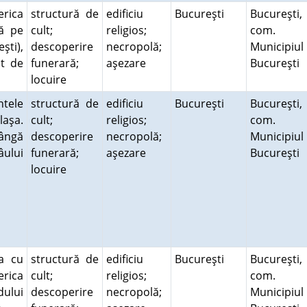
erica
structură de
edificiu
Bucureşti
Bucureşti,
lă pe
cult;
religios;
com.
şti),
descoperire
necropolă;
Municipiul
st de
funerară;
aşezare
Bucureşti
locuire
ntele
structură de
edificiu
Bucureşti
Bucureşti,
aşa.
cult;
religios;
com.
lângă
descoperire
necropolă;
Municipiul
âului
funerară;
aşezare
Bucureşti
locuire
ca cu
structură de
edificiu
Bucureşti
Bucureşti,
rica
cult;
religios;
com.
dului
descoperire
necropolă;
Municipiul