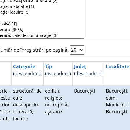
măr de înregistrări pe pagină:
Categorie
Tip
Județ
Localitate
(descendent)
(ascendent)
(descendent)
ric -
structură de
edificiu
Bucureşti
Bucureşti,
 este
cult;
religios;
com.
erior
descoperire
necropolă;
Municipiul
între
funerară;
aşezare
Bucureşti
sud),
locuire
.