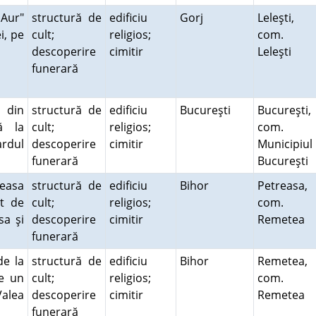
 Aur"
structură de
edificiu
Gorj
Leleşti,
i, pe
cult;
religios;
com.
descoperire
cimitir
Leleşti
funerară
 din
structură de
edificiu
Bucureşti
Bucureşti,
ă la
cult;
religios;
com.
rdul
descoperire
cimitir
Municipiul
funerară
Bucureşti
reasa
structură de
edificiu
Bihor
Petreasa,
st de
cult;
religios;
com.
sa şi
descoperire
cimitir
Remetea
funerară
de la
structură de
edificiu
Bihor
Remetea,
pe un
cult;
religios;
com.
Valea
descoperire
cimitir
Remetea
funerară