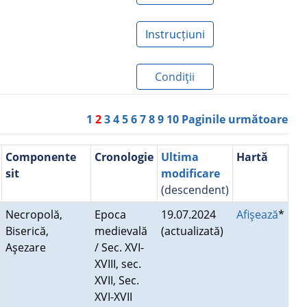
Instrucțiuni
Condiţii
1
2
3
4
5
6
7
8
9
10
Paginile următoare
Componente
Cronologie
Ultima
Hartă
sit
modificare
(descendent)
Necropolă,
Epoca
19.07.2024
Afişează
*
Biserică,
medievală
(actualizată)
Aşezare
/ Sec. XVI-
XVIII, sec.
XVII, Sec.
XVI-XVII