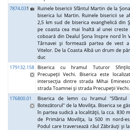
7874.03
1
Ruinele bisericii Sfântul Martin de la Şona
biserica lui Martin. Ruinele bisericii se af
2,5 km sud de biserica evanghelică din 
pe coasta cea mai înaltă al unei creste
coboară din Dealul Şona înspre nord în 
Târnavei şi formează partea de vest a
Vitelor. De la Coasta Albă un drum de p
duc
179132.158
Biserica cu hramul Tuturor Sfinţil
Precupeţii Vechi. Biserica este localiza
intersecţia dintre strada Mihai Emines
strada Toamnei şi strada Precupeţii Vechi
176800.01
Biserica de lemn cu hramul "Sfântul 
Botezătorul" de la Moviliţa. Biserica se gă
în partea sudică a localităţii, la cca. 830 
de Primăria Moviliţa, la 500 m nord-e
Podul care traversează râul Zăbrăuţi şi la