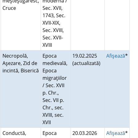
meşteşugăresc,
modernă /
Cruce
Sec. XVII,
1743, Sec.
XVII-XIX,
Sec. XVIII,
Sec. XVII-
XVIII
Necropolă,
Epoca
19.02.2025
Afişează
*
Aşezare, Zid de
medievală,
(actualizată)
incintă, Biserică
Epoca
migraţiilor
/ Sec. XVII
p. Chr.,
Sec. VII p.
Chr., sec.
XVIII, sec.
XVII
Conductă,
Epoca
20.03.2026
Afişează
*