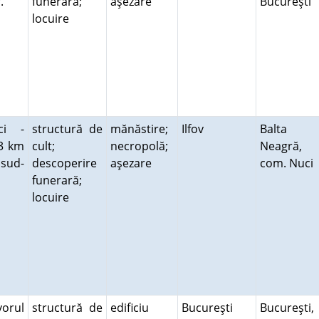
r.
funerară;
aşezare
Bucureşti
locuire
ci -
structură de
mănăstire;
Ilfov
Balta
 3 km
cult;
necropolă;
Neagră,
 sud-
descoperire
aşezare
com. Nuci
funerară;
locuire
vorul
structură de
edificiu
Bucureşti
Bucureşti,