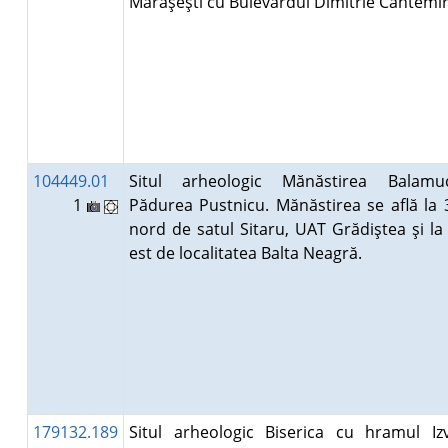
Mărăşeşti cu Bulevardul Dimitrie Cantemi
104449.01
Situl arheologic Mănăstirea Balamu
1
Pădurea Pustnicu. Mănăstirea se află la
nord de satul Sitaru, UAT Grădiştea şi la
est de localitatea Balta Neagră.
179132.189
Situl arheologic Biserica cu hramul Iz