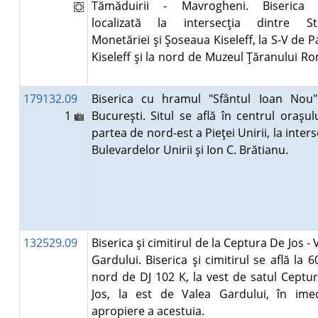
Tămăduirii - Mavrogheni. Biserica 
localizată la intersecţia dintre St
Monetăriei şi Şoseaua Kiseleff, la S-V de P
Kiseleff şi la nord de Muzeul Ţăranului R
179132.09
Biserica cu hramul "Sfântul Ioan Nou"
1
Bucureşti. Situl se află în centrul oraşulu
partea de nord-est a Pieţei Unirii, la inters
Bulevardelor Unirii şi Ion C. Brătianu.
132529.09
Biserica şi cimitirul de la Ceptura De Jos - 
Gardului. Biserica şi cimitirul se află la 
nord de DJ 102 K, la vest de satul Ceptu
Jos, la est de Valea Gardului, în ime
apropiere a acestuia.