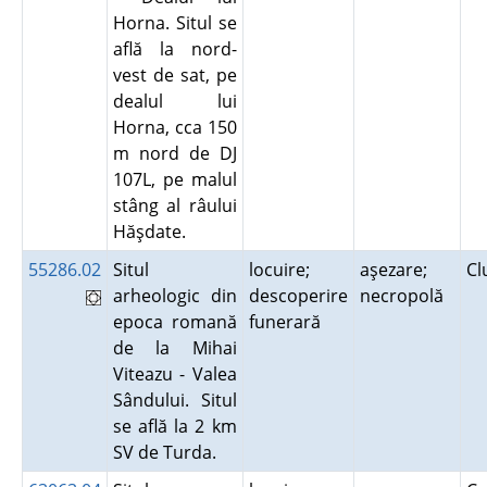
Horna. Situl se
află la nord-
vest de sat, pe
dealul lui
Horna, cca 150
m nord de DJ
107L, pe malul
stâng al râului
Hăşdate.
55286.02
Situl
locuire;
aşezare;
Cl
arheologic din
descoperire
necropolă
epoca romană
funerară
de la Mihai
Viteazu - Valea
Sândului. Situl
se află la 2 km
SV de Turda.