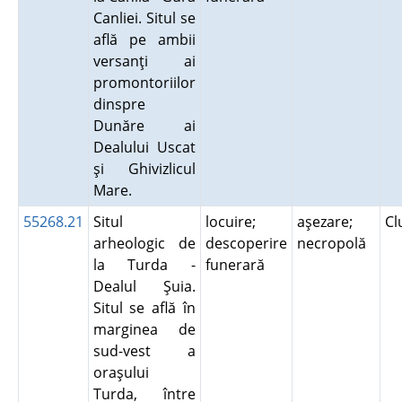
Canliei. Situl se
află pe ambii
versanţi ai
promontoriilor
dinspre
Dunăre ai
Dealului Uscat
şi Ghivizlicul
Mare.
55268.21
Situl
locuire;
aşezare;
Cl
arheologic de
descoperire
necropolă
la Turda -
funerară
Dealul Şuia.
Situl se află în
marginea de
sud-vest a
oraşului
Turda, între