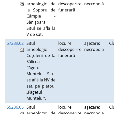
arheologic de
descoperire
necropolă
la Soporu de
funerară
Câmpie -
Sânişoara.
Situl se află la
V de sat.
57289.02
Situl
locuire;
aşezare;
Cl
arheologic
descoperire
necropolă
Coţofeni de la
funerară
Sălicea -
Făgetul
Muntelui. Situl
se află la NV de
sat, pe platoul
„Făgetul
Muntelui”.
55286.06
Situl
locuire;
aşezare;
Cl
arheologic de
descoperire
necropolă