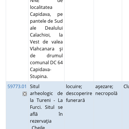
NNE de
localitatea
Capidava, pe
pantele de Sud
ale Dealului
Calachioi, la
Vest de valea
Vlahcanara şi
de drumul
comunal DC 64
Capidava-
Stupina.
59773.01
Situl
locuire;
aşezare;
Cl
arheologic de
descoperire
necropolă
la Tureni - La
funerară
Furci. Situl se
află în
rezervaţia
„Cheile