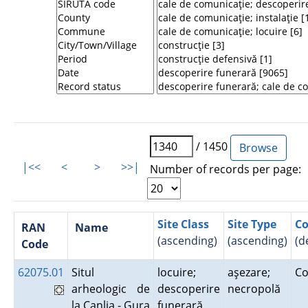
/ 1450
|<<
<
>
>>|
Number of records per page:
Site Class
Site Type
Co
RAN
Name
(ascending)
(ascending)
(d
Code
62075.01
Situl
locuire;
aşezare;
Co
arheologic de
descoperire
necropolă
la Canlia - Gura
funerară