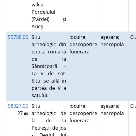
valea
Pordeiului
(Pardei) şi
Arieş.
55758.05
Situl
locuire;
aşezare;
Cl
arheologic din
descoperire
necropolă
epoca romană
funerară
de la
Sânnicoară -
La V de sat.
Situl se află în
partea de V a
satului.
58927.05
Situl
locuire;
aşezare;
Cl
27
arheologic de
descoperire
necropolă
la de la
funerară
Petreştii de Jos
- Dealul lui