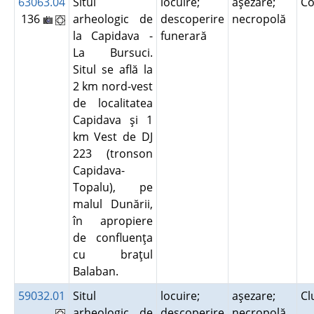
63063.04
Situl
locuire;
aşezare;
Co
136
arheologic de
descoperire
necropolă
la Capidava -
funerară
La Bursuci.
Situl se află la
2 km nord-vest
de localitatea
Capidava şi 1
km Vest de DJ
223 (tronson
Capidava-
Topalu), pe
malul Dunării,
în apropiere
de confluenţa
cu braţul
Balaban.
59032.01
Situl
locuire;
aşezare;
Cl
arheologic de
descoperire
necropolă