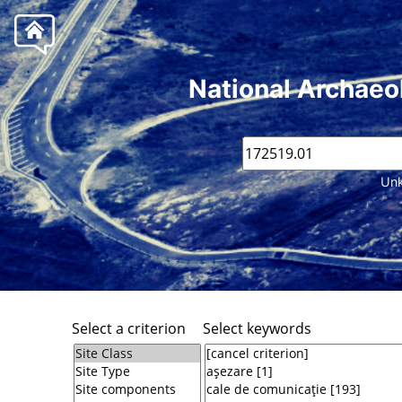
National Archaeo
Unk
Select a criterion
Select keywords