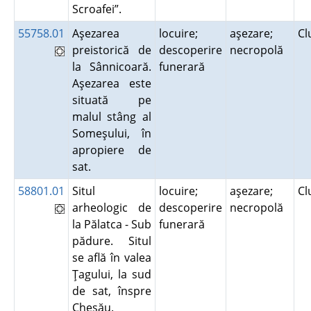
Scroafei”.
55758.01
Aşezarea
locuire;
aşezare;
Cl
preistorică de
descoperire
necropolă
la Sânnicoară.
funerară
Aşezarea este
situată pe
malul stâng al
Someşului, în
apropiere de
sat.
58801.01
Situl
locuire;
aşezare;
Cl
arheologic de
descoperire
necropolă
la Pălatca - Sub
funerară
pădure. Situl
se află în valea
Ţagului, la sud
de sat, înspre
Chesău.