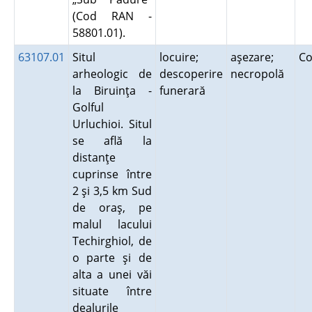
(Cod RAN -
58801.01).
63107.01
Situl
locuire;
aşezare;
Co
arheologic de
descoperire
necropolă
la Biruinţa -
funerară
Golful
Urluchioi. Situl
se află la
distanţe
cuprinse între
2 şi 3,5 km Sud
de oraş, pe
malul lacului
Techirghiol, de
o parte şi de
alta a unei văi
situate între
dealurile