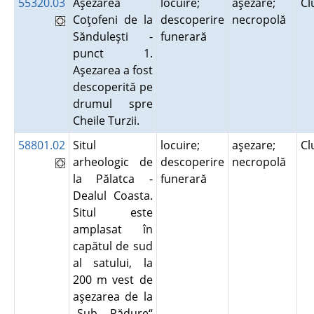
55320.03
Aşezarea
locuire;
aşezare;
Cl
Coţofeni de la
descoperire
necropolă
Sănduleşti -
funerară
punct 1.
Aşezarea a fost
descoperită pe
drumul spre
Cheile Turzii.
58801.02
Situl
locuire;
aşezare;
Cl
arheologic de
descoperire
necropolă
la Pălatca -
funerară
Dealul Coasta.
Situl este
amplasat în
capătul de sud
al satului, la
200 m vest de
aşezarea de la
„Sub Pădure“