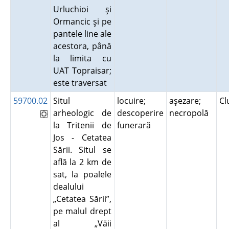
Urluchioi şi
Ormancic şi pe
pantele line ale
acestora, până
la limita cu
UAT Topraisar;
este traversat
59700.02
Situl
locuire;
aşezare;
Cl
arheologic de
descoperire
necropolă
la Tritenii de
funerară
Jos - Cetatea
Sării. Situl se
află la 2 km de
sat, la poalele
dealului
„Cetatea Sării”,
pe malul drept
al „Văii