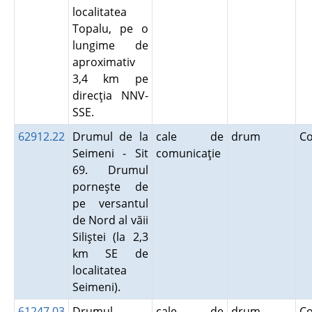
localitatea
Topalu, pe o
lungime de
aproximativ
3,4 km pe
direcţia NNV-
SSE.
62912.22
Drumul de la
cale de
drum
C
Seimeni - Sit
comunicaţie
69. Drumul
porneşte de
pe versantul
de Nord al văii
Siliştei (la 2,3
km SE de
localitatea
Seimeni).
61247.03
Drumul
cale de
drum
C