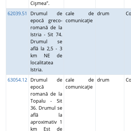
Cişmea”.
62039.51
Drumul de
cale de
drum
C
epocă greco-
comunicaţie
romană de la
Istria - Sit 74.
Drumul se
află la 2,5 - 3
km NE de
localitatea
Istria.
63054.12
Drumul de
cale de
drum
C
epocă
comunicaţie
romană de la
Topalu - Sit
36. Drumul se
află la
aproximativ 1
km Est de