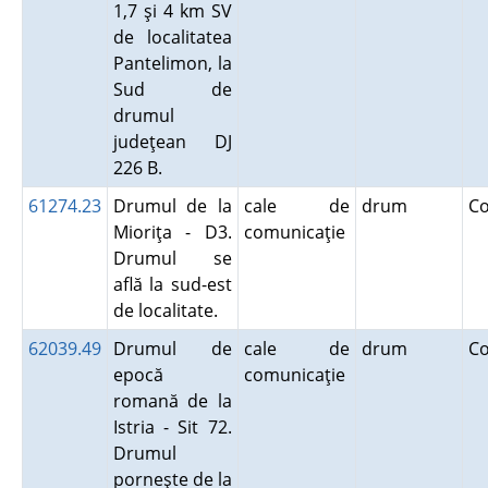
1,7 şi 4 km SV
de localitatea
Pantelimon, la
Sud de
drumul
judeţean DJ
226 B.
61274.23
Drumul de la
cale de
drum
C
Mioriţa - D3.
comunicaţie
Drumul se
află la sud-est
de localitate.
62039.49
Drumul de
cale de
drum
C
epocă
comunicaţie
romană de la
Istria - Sit 72.
Drumul
porneşte de la