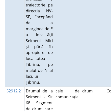
traiectorie pe
direcţia NV-
SE, începând
de la
marginea de E
a localităţii
Seimenii Mici
şi până în
apropiere de
localitatea
Ţibrinu, pe
malul de N al
lacului
Ţibrinu.
62912.21
Drumul de la
cale de
drum
C
Seimeni - Sit
comunicaţie
68. Segment
de drum care