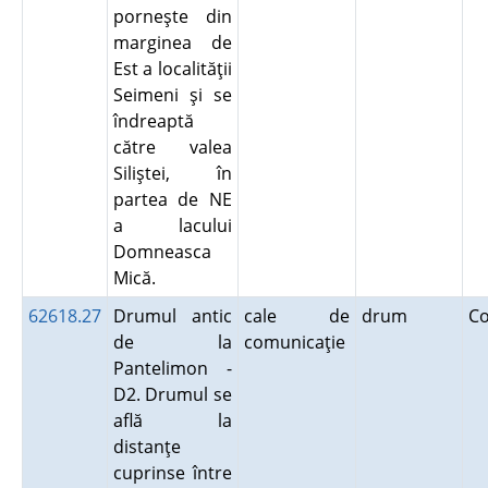
porneşte din
marginea de
Est a localităţii
Seimeni şi se
îndreaptă
către valea
Siliştei, în
partea de NE
a lacului
Domneasca
Mică.
62618.27
Drumul antic
cale de
drum
C
de la
comunicaţie
Pantelimon -
D2. Drumul se
află la
distanţe
cuprinse între