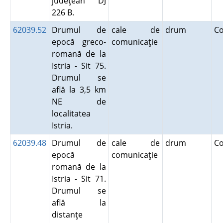
judeţean DJ
226 B.
62039.52
Drumul de
cale de
drum
C
epocă greco-
comunicaţie
romană de la
Istria - Sit 75.
Drumul se
află la 3,5 km
NE de
localitatea
Istria.
62039.48
Drumul de
cale de
drum
C
epocă
comunicaţie
romană de la
Istria - Sit 71.
Drumul se
află la
distanţe