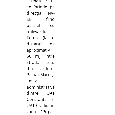
Cişmea. Situl
se întinde pe
direcţia NV-
SE, fiind
paralel cu
bulevardul
Tomis (la o
distanţă de
aproximativ
60 m), între
strada Islaz
din cartierul
Palazu Mare şi
limita
administrativă
dintre UAT
Constanţa şi
UAT Ovidiu, în
zona ”Popas