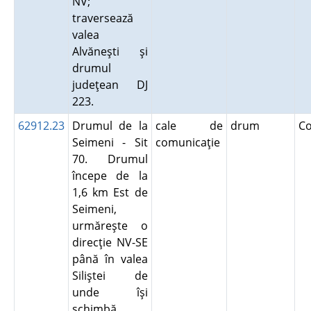
NV;
traversează
valea
Alvăneşti şi
drumul
judeţean DJ
223.
62912.23
Drumul de la
cale de
drum
C
Seimeni - Sit
comunicaţie
70. Drumul
începe de la
1,6 km Est de
Seimeni,
urmăreşte o
direcţie NV-SE
până în valea
Siliştei de
unde îşi
schimbă