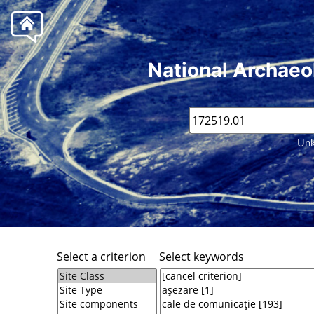
National Archaeo
Unk
Select a criterion
Select keywords