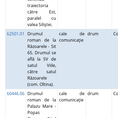
traiectoria
către Est,
paralel cu
valea Siliştei.
62501.01
Drumul
cale de
drum
C
roman de la
comunicaţie
Răzoarele - Sit
65. Drumul se
află la SV de
satul Viile,
către satul
Răzoarele
(com. Oltina).
60446.06
Drumul
cale de
drum
C
roman de la
comunicaţie
Palazu Mare -
Popas