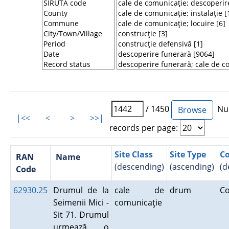
/ 1450
Num
|<<
<
>
>>|
records per page:
Site Class
Site Type
C
RAN
Name
(descending)
(ascending)
(d
Code
62930.25
Drumul de la
cale de
drum
C
Seimenii Mici -
comunicaţie
Sit 71. Drumul
urmează o