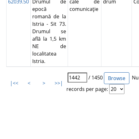
62039.50
Drumul de
cale de
drum
C
epocă
comunicaţie
romană de la
Istria - Sit 73.
Drumul se
află la 1,5 km
NE de
localitatea
Istria.
/ 1450
Num
|<<
<
>
>>|
records per page: