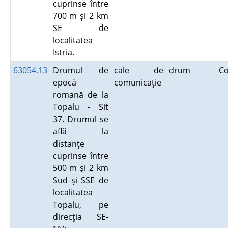
cuprinse între
700 m şi 2 km
SE de
localitatea
Istria.
63054.13
Drumul de
cale de
drum
C
epocă
comunicaţie
romană de la
Topalu - Sit
37. Drumul se
află la
distanţe
cuprinse între
500 m şi 2 km
Sud şi SSE de
localitatea
Topalu, pe
direcţia SE-