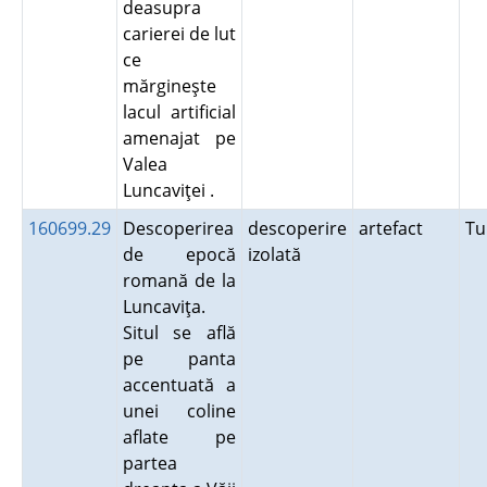
deasupra
carierei de lut
ce
mărgineşte
lacul artificial
amenajat pe
Valea
Luncaviţei .
160699.29
Descoperirea
descoperire
artefact
Tu
de epocă
izolată
romană de la
Luncaviţa.
Situl se află
pe panta
accentuată a
unei coline
aflate pe
partea