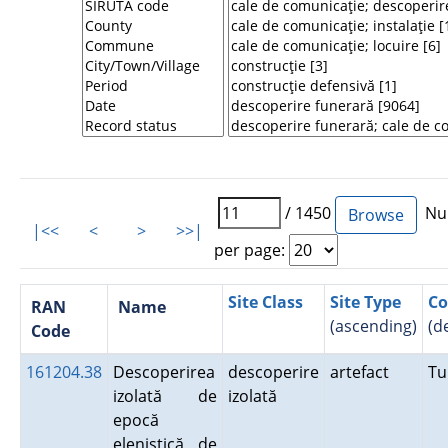
/ 1450
Num
|<<
<
>
>>|
per page:
Site Class
Site Type
Co
RAN
Name
(ascending)
(d
Code
161204.38
Descoperirea
descoperire
artefact
Tu
izolată de
izolată
epocă
elenistică de