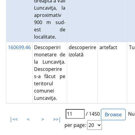
dreapta a Văii
Luncaviţa, la
aproximativ
900 m sud-
est de
localitate.
160699.46
Descoperiri
descoperire
artefact
Tu
monetare de
izolată
la Luncaviţa.
Descoperire
s-a făcut pe
teritorul
comunei
Luncaviţa.
/ 1450
Num
|<<
<
>
>>|
per page: