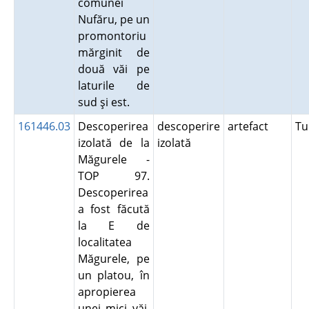
comunei
Nufăru, pe un
promontoriu
mărginit de
două văi pe
laturile de
sud şi est.
161446.03
Descoperirea
descoperire
artefact
Tu
izolată de la
izolată
Măgurele -
TOP 97.
Descoperirea
a fost făcută
la E de
localitatea
Măgurele, pe
un platou, în
apropierea
unei mici văi.