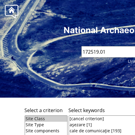
National Archaeo
Unk
Select a criterion
Select keywords