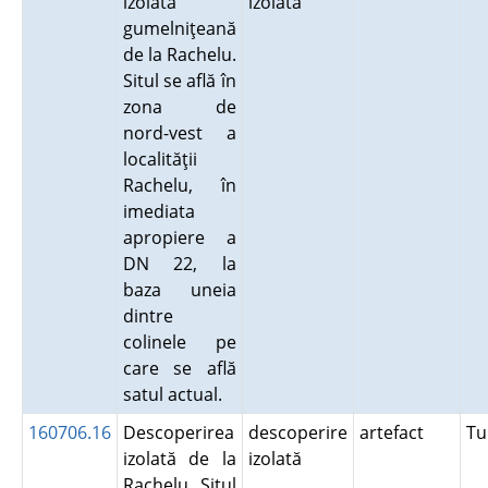
izolată
izolată
gumelniţeană
de la Rachelu.
Situl se află în
zona de
nord-vest a
localităţii
Rachelu, în
imediata
apropiere a
DN 22, la
baza uneia
dintre
colinele pe
care se află
satul actual.
160706.16
Descoperirea
descoperire
artefact
Tu
izolată de la
izolată
Rachelu. Situl