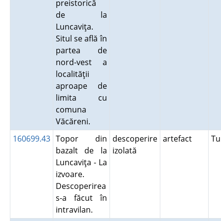
preistorică
de la
Luncaviţa.
Situl se află în
partea de
nord-vest a
localităţii
aproape de
limita cu
comuna
Văcăreni.
160699.43
Topor din
descoperire
artefact
Tu
bazalt de la
izolată
Luncaviţa - La
izvoare.
Descoperirea
s-a făcut în
intravilan.