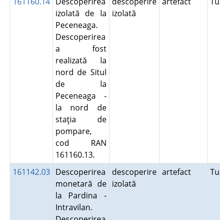
161160.14
Descoperirea
descoperire
artefact
Tu
izolată de la
izolată
Peceneaga.
Descoperirea
a fost
realizată la
nord de Situl
de la
Peceneaga -
la nord de
staţia de
pompare,
cod RAN
161160.13.
161142.03
Descoperirea
descoperire
artefact
Tu
monetară de
izolată
la Pardina -
Intravilan.
Descoperirea