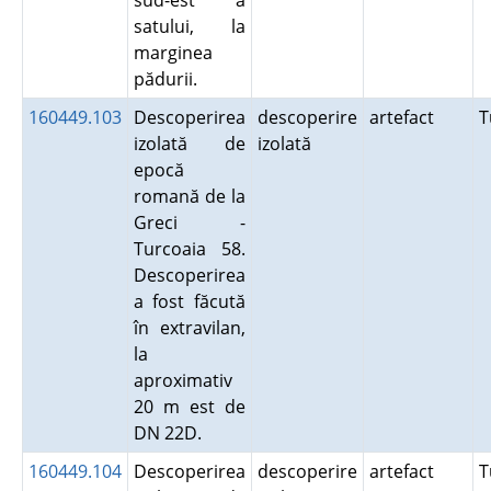
sud-est a
satului, la
marginea
pădurii.
160449.103
Descoperirea
descoperire
artefact
T
izolată de
izolată
epocă
romană de la
Greci -
Turcoaia 58.
Descoperirea
a fost făcută
în extravilan,
la
aproximativ
20 m est de
DN 22D.
160449.104
Descoperirea
descoperire
artefact
T