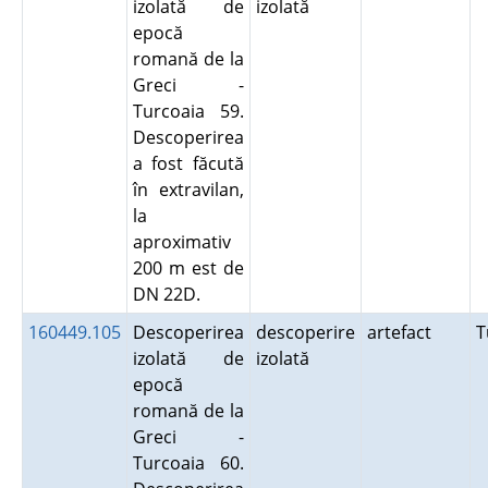
izolată de
izolată
epocă
romană de la
Greci -
Turcoaia 59.
Descoperirea
a fost făcută
în extravilan,
la
aproximativ
200 m est de
DN 22D.
160449.105
Descoperirea
descoperire
artefact
T
izolată de
izolată
epocă
romană de la
Greci -
Turcoaia 60.