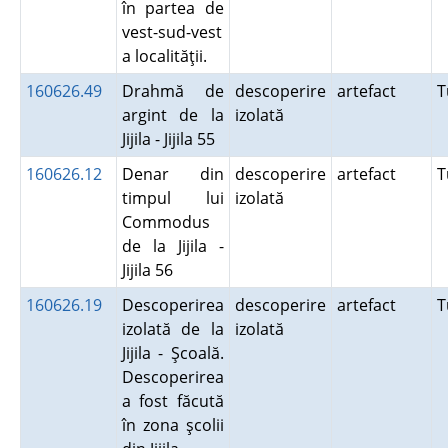
în partea de
vest-sud-vest
a localităţii.
160626.49
Drahmă de
descoperire
artefact
T
argint de la
izolată
Jijila - Jijila 55
160626.12
Denar din
descoperire
artefact
T
timpul lui
izolată
Commodus
de la Jijila -
Jijila 56
160626.19
Descoperirea
descoperire
artefact
T
izolată de la
izolată
Jijila - Şcoală.
Descoperirea
a fost făcută
în zona şcolii