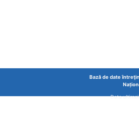
Bază de date întreţi
Națion
Data ultimei