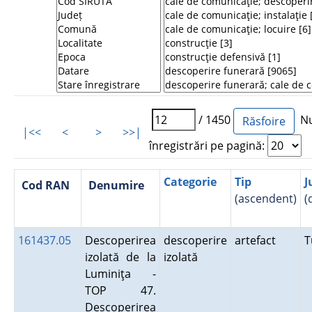
/ 1450
Nu
|<<
<
>
>>|
înregistrări pe pagină:
Categorie
Tip
J
Cod RAN
Denumire
(ascendent)
(
161437.05
Descoperirea
descoperire
artefact
T
izolată de la
izolată
Luminiţa -
TOP 47.
Descoperirea