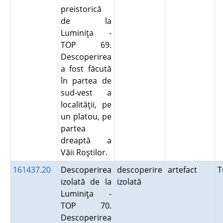
preistorică
de la
Luminiţa -
TOP 69.
Descoperirea
a fost făcută
în partea de
sud-vest a
localităţii, pe
un platou, pe
partea
dreaptă a
Văii Roştilor.
161437.20
Descoperirea
descoperire
artefact
T
izolată de la
izolată
Luminiţa -
TOP 70.
Descoperirea