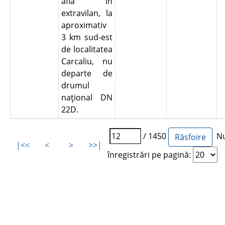
află în
extravilan, la
aproximativ
3 km sud-est
de localitatea
Carcaliu, nu
departe de
drumul
naţional DN
22D.
/ 1450
Nu
|<<
<
>
>>|
înregistrări pe pagină: