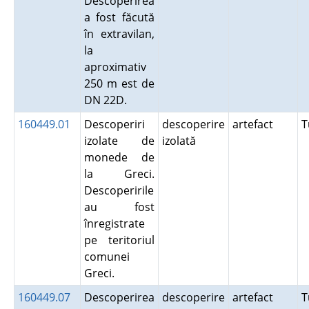
Descoperirea
a fost făcută
în extravilan,
la
aproximativ
250 m est de
DN 22D.
160449.01
Descoperiri
descoperire
artefact
T
izolate de
izolată
monede de
la Greci.
Descoperirile
au fost
înregistrate
pe teritoriul
comunei
Greci.
160449.07
Descoperirea
descoperire
artefact
T