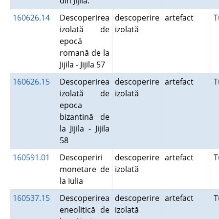
din Jijila.
160626.14
Descoperirea
descoperire
artefact
T
izolată de
izolată
epocă
romană de la
Jijila - Jijila 57
160626.15
Descoperirea
descoperire
artefact
T
izolată de
izolată
epoca
bizantină de
la Jijila - Jijila
58
160591.01
Descoperiri
descoperire
artefact
T
monetare de
izolată
la Iulia
160537.15
Descoperirea
descoperire
artefact
T
eneolitică de
izolată