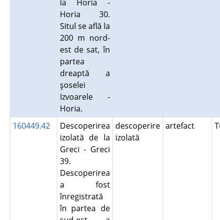
la Horia -
Horia 30.
Situl se află la
200 m nord-
est de sat, în
partea
dreaptă a
şoselei
Izvoarele -
Horia.
160449.42
Descoperirea
descoperire
artefact
T
izolată de la
izolată
Greci - Greci
39.
Descoperirea
a fost
înregistrată
în partea de