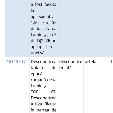
a fost făcută
la
aproximativ
1,50 km SE
de localitatea
Luminiţa, la S
de DJ222B, în
apropierea
unei văi.
161437.17
Descoperirea
descoperire
artefact
T
izolată de
izolată
epocă
romană de la
Luminiţa -
TOP 67.
Descoperirea
a fost făcută
în partea de