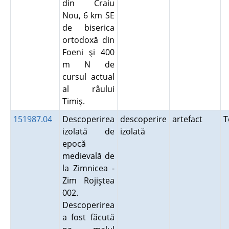
din Craiu
Nou, 6 km SE
de biserica
ortodoxă din
Foeni şi 400
m N de
cursul actual
al râului
Timiş.
151987.04
Descoperirea
descoperire
artefact
T
izolată de
izolată
epocă
medievală de
la Zimnicea -
Zim Rojiştea
002.
Descoperirea
a fost făcută