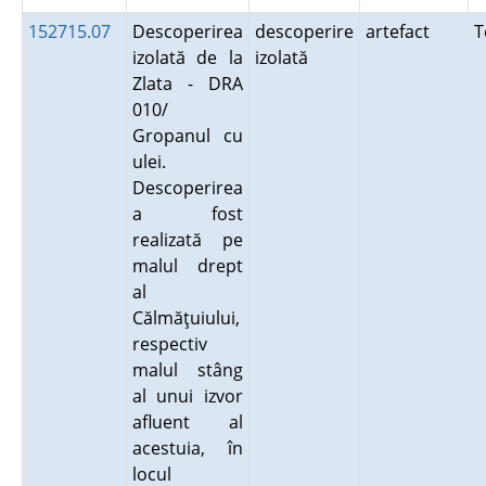
152715.07
Descoperirea
descoperire
artefact
T
izolată de la
izolată
Zlata - DRA
010/
Gropanul cu
ulei.
Descoperirea
a fost
realizată pe
malul drept
al
Călmăţuiului,
respectiv
malul stâng
al unui izvor
afluent al
acestuia, în
locul