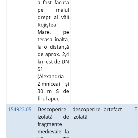
a fost făcută
pe malul
drept al văii
Rojiştea
Mare, pe
terasa înaltă,
la o distanţă
de aprox. 2,4
km est de DN
51
(Alexandria-
Zimnicea) şi
30 m S de
firul apei.
154923.05
Descoperire
descoperire
artefact
T
izolată de
izolată
fragmente
medievale la