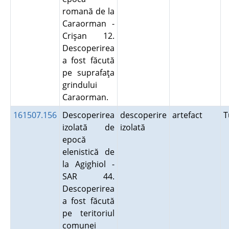
romană de la
Caraorman -
Crişan 12.
Descoperirea
a fost făcută
pe suprafaţa
grindului
Caraorman.
161507.156
Descoperirea
descoperire
artefact
T
izolată de
izolată
epocă
elenistică de
la Agighiol -
SAR 44.
Descoperirea
a fost făcută
pe teritoriul
comunei