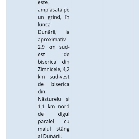
este
amplasată pe
un grind, în
lunca
Dunării, la
aproximativ
2,9 km sud-
est de
biserica din
Zimnicele, 4,2
km sud-vest
de biserica
din
Năsturelu şi
1,1 km nord
de digul
paralel cu
malul stâng
al Dunării.