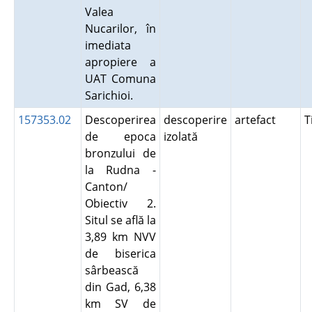
Valea
Nucarilor, în
imediata
apropiere a
UAT Comuna
Sarichioi.
157353.02
Descoperirea
descoperire
artefact
T
de epoca
izolată
bronzului de
la Rudna -
Canton/
Obiectiv 2.
Situl se află la
3,89 km NVV
de biserica
sârbească
din Gad, 6,38
km SV de