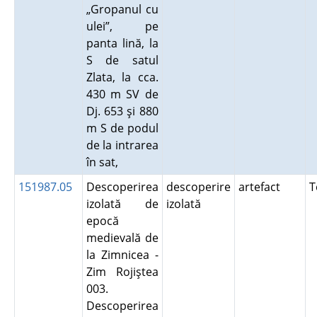
„Gropanul cu
ulei”, pe
panta lină, la
S de satul
Zlata, la cca.
430 m SV de
Dj. 653 şi 880
m S de podul
de la intrarea
în sat,
151987.05
Descoperirea
descoperire
artefact
T
izolată de
izolată
epocă
medievală de
la Zimnicea -
Zim Rojiştea
003.
Descoperirea