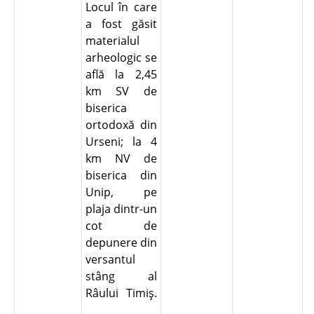
Locul în care
a fost găsit
materialul
arheologic se
află la 2,45
km SV de
biserica
ortodoxă din
Urseni; la 4
km NV de
biserica din
Unip, pe
plaja dintr-un
cot de
depunere din
versantul
stâng al
Râului Timiş.