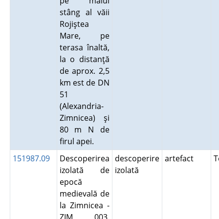
pe malul
stâng al văii
Rojiştea
Mare, pe
terasa înaltă,
la o distanţă
de aprox. 2,5
km est de DN
51
(Alexandria-
Zimnicea) şi
80 m N de
firul apei.
151987.09
Descoperirea
descoperire
artefact
T
izolată de
izolată
epocă
medievală de
la Zimnicea -
ZIM 003.