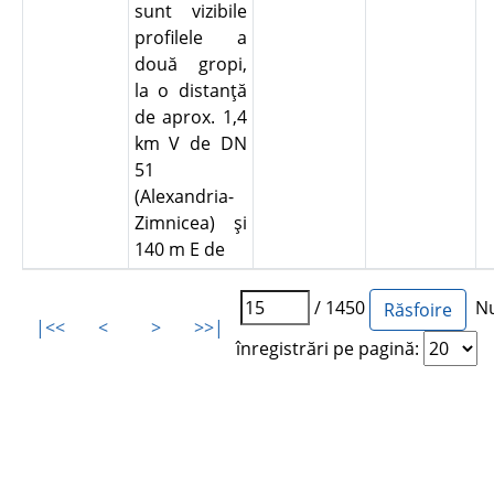
sunt vizibile
profilele a
două gropi,
la o distanţă
de aprox. 1,4
km V de DN
51
(Alexandria-
Zimnicea) şi
140 m E de
/ 1450
Nu
|<<
<
>
>>|
înregistrări pe pagină: