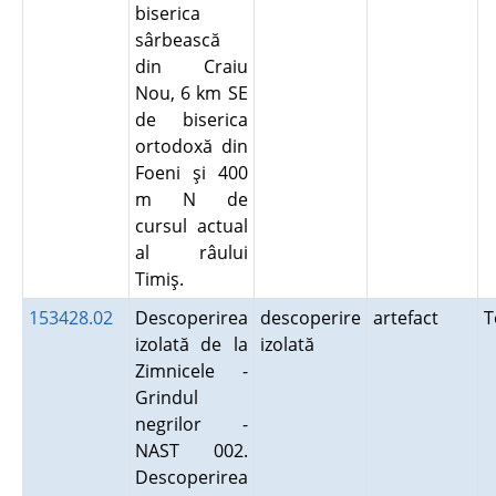
biserica
sârbească
din Craiu
Nou, 6 km SE
de biserica
ortodoxă din
Foeni şi 400
m N de
cursul actual
al râului
Timiş.
153428.02
Descoperirea
descoperire
artefact
T
izolată de la
izolată
Zimnicele -
Grindul
negrilor -
NAST 002.
Descoperirea