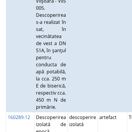
Viişoara - VIIS
005.
Descoperirea
s-a realizat în
sat, în
vecinătatea
de vest a DN
51A, în şanţul
pentru
conducta de
apă potabilă,
la cca. 250 m
E de biserică,
respectiv cca.
450 m N de
primărie.
160289.12
Descoperirea
descoperire
artefact
T
izolată de
izolată
epocă