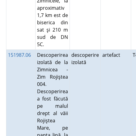
Zimnicele, la
aproximativ
1,7 km est de
biserica din
sat şi 210 m
sud de DN
5C.
151987.06
Descoperirea
descoperire
artefact
T
izolată de la
izolată
Zimnicea -
Zim Rojiştea
004.
Descoperirea
a fost făcută
pe malul
drept al văii
Rojiştea
Mare, pe
panta lină, la