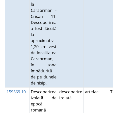
la
Caraorman -
Crişan 11.
Descoperirea
a fost făcută
la
aproximativ
1,20 km vest
de localitatea
Caraorman,
în zona
împădurită
de pe dunele
de nisip.
159669.10
Descoperirea
descoperire
artefact
T
izolată de
izolată
epocă
romană