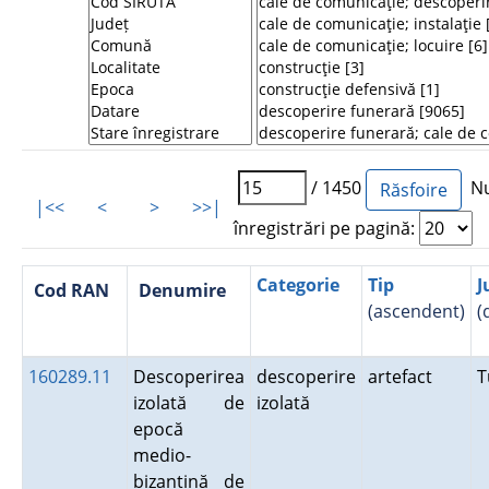
/ 1450
Nu
|<<
<
>
>>|
înregistrări pe pagină:
Categorie
Tip
J
Cod RAN
Denumire
(ascendent)
(
160289.11
Descoperirea
descoperire
artefact
T
izolată de
izolată
epocă
medio-
bizantină de