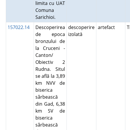
limita cu UAT
Comuna
Sarichioi.
157022.14
Descoperirea
descoperire
artefact
T
de epoca
izolată
bronzului de
la Cruceni -
Canton/
Obiectiv 2
Rudna. Situl
se află la 3,89
km NVV de
biserica
sârbească
din Gad, 6,38
km SV de
biserica
sârbească