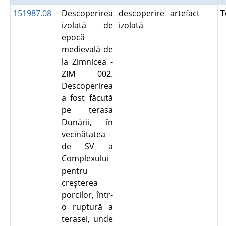
151987.08
Descoperirea
descoperire
artefact
T
izolată de
izolată
epocă
medievală de
la Zimnicea -
ZIM 002.
Descoperirea
a fost făcută
pe terasa
Dunării, în
vecinătatea
de SV a
Complexului
pentru
creşterea
porcilor, într-
o ruptură a
terasei, unde