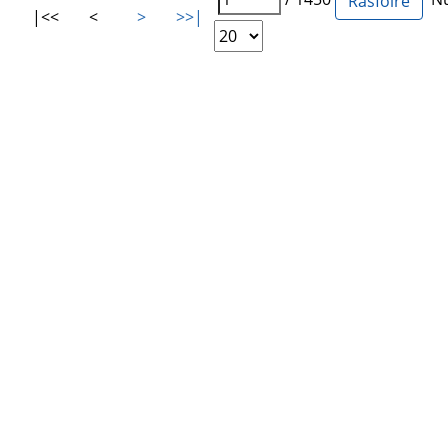
|<<
<
>
>>|