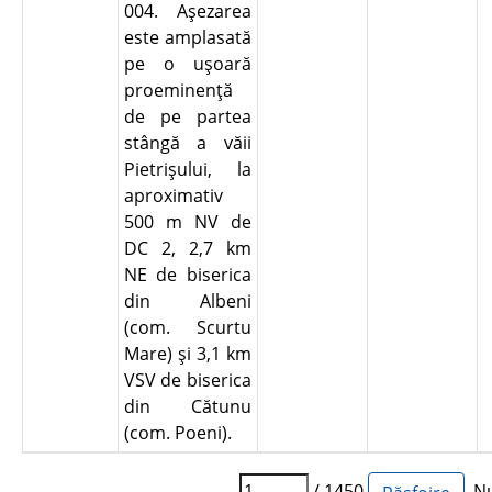
004. Aşezarea
este amplasată
pe o uşoară
proeminenţă
de pe partea
stângă a văii
Pietrişului, la
aproximativ
500 m NV de
DC 2, 2,7 km
NE de biserica
din Albeni
(com. Scurtu
Mare) şi 3,1 km
VSV de biserica
din Cătunu
(com. Poeni).
/ 1450
Num