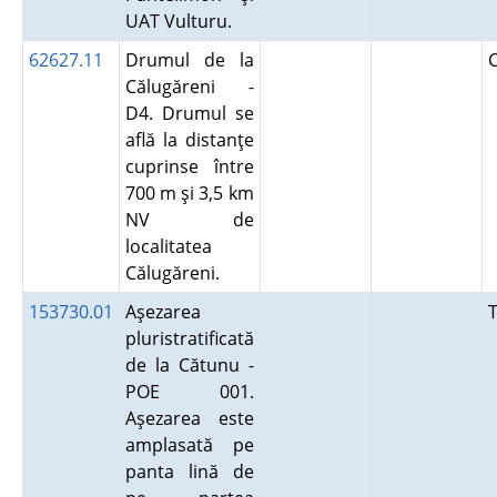
UAT Vulturu.
62627.11
Drumul de la
Călugăreni -
D4. Drumul se
află la distanţe
cuprinse între
700 m şi 3,5 km
NV de
localitatea
Călugăreni.
153730.01
Aşezarea
pluristratificată
de la Cătunu -
POE 001.
Aşezarea este
amplasată pe
panta lină de