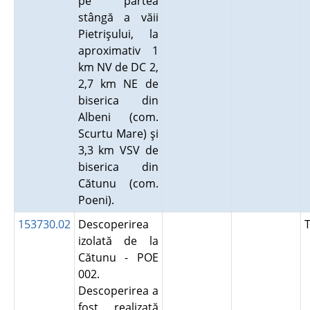
pe partea
stângă a văii
Pietrişului, la
aproximativ 1
km NV de DC 2,
2,7 km NE de
biserica din
Albeni (com.
Scurtu Mare) şi
3,3 km VSV de
biserica din
Cătunu (com.
Poeni).
153730.02
Descoperirea
izolată de la
Cătunu - POE
002.
Descoperirea a
fost realizată