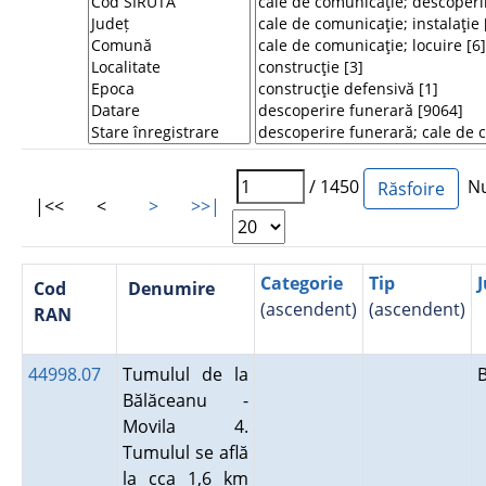
/ 1450
Num
|<<
<
>
>>|
Categorie
Tip
J
Cod
Denumire
(ascendent)
(ascendent)
RAN
44998.07
Tumulul de la
Bălăceanu -
Movila 4.
Tumulul se află
la cca 1,6 km