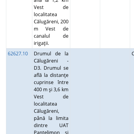
află la 1,2 km
Vest de
localitatea
Călugăreni, 200
m Vest de
canalul de
irigaţii.
62627.10
Drumul de la
Călugăreni -
D3. Drumul se
află la distanţe
cuprinse între
400 m şi 3,6 km
Vest de
localitatea
Călugăreni,
până la limita
dintre UAT
Pantelimon şi