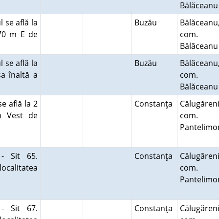
Bălăcean
 se află la
Buzău
Bălăceanu
 70 m E de
com.
Bălăcean
 se află la
Buzău
Bălăceanu
a înaltă a
com.
Bălăcean
e află la 2
Constanţa
Călugăreni
m Vest de
com.
Pantelimo
- Sit 65.
Constanţa
Călugăreni
ocalitatea
com.
Pantelimo
- Sit 67.
Constanţa
Călugăreni