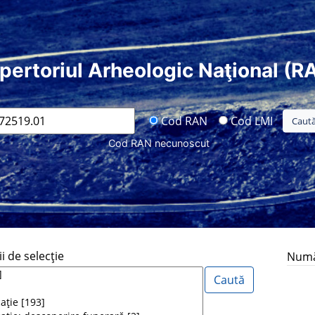
pertoriul Arheologic Naţional (R
Cod RAN
Cod LMI
Cod RAN necunoscut
i de selecţie
Număr