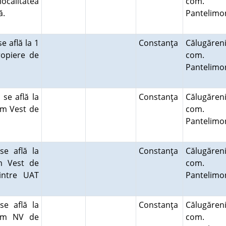
ocalitatea
com.
ră.
Pantelimo
e află la 1
Constanţa
Călugăreni
ropiere de
com.
Pantelimo
 se află la
Constanţa
Călugăreni
 m Vest de
com.
Pantelimo
e află la
Constanţa
Călugăreni
m Vest de
com.
dintre UAT
Pantelimo
e află la
Constanţa
Călugăreni
 km NV de
com.