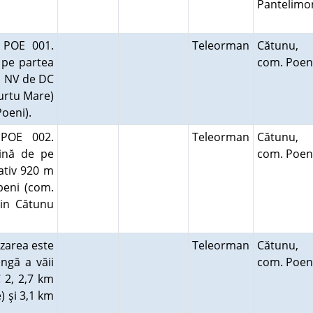
Pantelimo
- POE 001.
Teleorman
Cătunu,
 pe partea
com. Poen
km NV de DC
curtu Mare)
Poeni).
 POE 002.
Teleorman
Cătunu,
lină de pe
com. Poen
mativ 920 m
beni (com.
din Cătunu
ezarea este
Teleorman
Cătunu,
ngă a văii
com. Poen
 2, 2,7 km
) şi 3,1 km