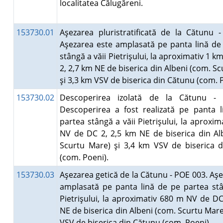
localitatea Călugăreni.
153730.01
Aşezarea pluristratificată de la Cătunu 
Aşezarea este amplasată pe panta lină de
stângă a văii Pietrişului, la aproximativ 1 
2, 2,7 km NE de biserica din Albeni (com. S
şi 3,3 km VSV de biserica din Cătunu (com. 
153730.02
Descoperirea izolată de la Cătunu -
Descoperirea a fost realizată pe panta 
partea stângă a văii Pietrişului, la aproxi
NV de DC 2, 2,5 km NE de biserica din Al
Scurtu Mare) şi 3,4 km VSV de biserica 
(com. Poeni).
153730.03
Aşezarea getică de la Cătunu - POE 003. Aş
amplasată pe panta lină de pe partea stâ
Pietrişului, la aproximativ 680 m NV de DC
NE de biserica din Albeni (com. Scurtu Mare
VSV de biserica din Cătunu (com. Poeni).