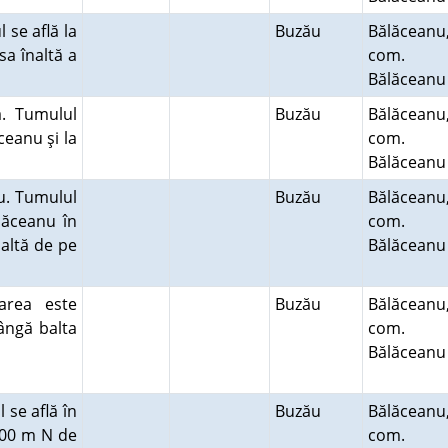
 se află la
Buzău
Bălăceanu
a înaltă a
com.
Bălăcean
a. Tumulul
Buzău
Bălăceanu
ceanu şi la
com.
Bălăcean
u. Tumulul
Buzău
Bălăceanu
lăceanu în
com.
altă de pe
Bălăcean
area este
Buzău
Bălăceanu
lângă balta
com.
Bălăcean
 se află în
Buzău
Bălăceanu
300 m N de
com.