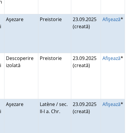
n
Aşezare
Preistorie
23.09.2025
Afişează
*
i
(creată)
Descoperire
Preistorie
23.09.2025
Afişează
*
i
izolată
(creată)
Aşezare
Latène / sec.
23.09.2025
Afişează
*
i
II-I a. Chr.
(creată)