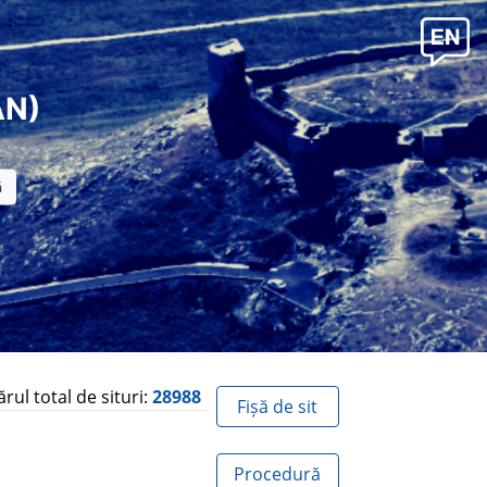
AN)
ul total de situri:
28988
Fișă de sit
Procedură