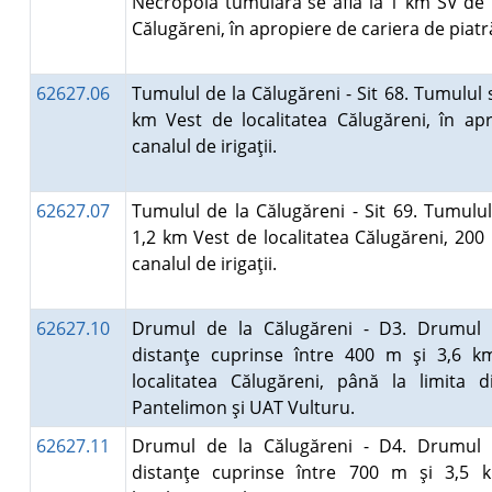
Necropola tumulară se află la 1 km SV de l
Călugăreni, în apropiere de cariera de piat
62627.06
Tumulul de la Călugăreni - Sit 68. Tumulul s
km Vest de localitatea Călugăreni, în ap
canalul de irigaţii.
62627.07
Tumulul de la Călugăreni - Sit 69. Tumulul
1,2 km Vest de localitatea Călugăreni, 200
canalul de irigaţii.
62627.10
Drumul de la Călugăreni - D3. Drumul s
distanţe cuprinse între 400 m şi 3,6 k
localitatea Călugăreni, până la limita 
Pantelimon şi UAT Vulturu.
62627.11
Drumul de la Călugăreni - D4. Drumul s
distanţe cuprinse între 700 m şi 3,5