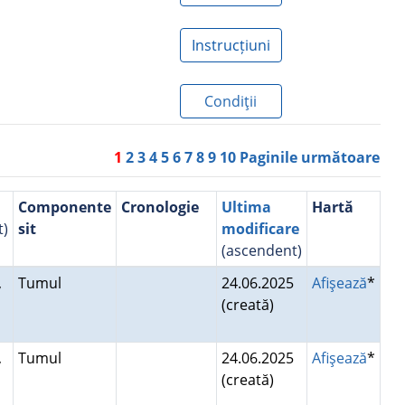
Instrucțiuni
Condiţii
1
2
3
4
5
6
7
8
9
10
Paginile următoare
Componente
Cronologie
Ultima
Hartă
t)
sit
modificare
(ascendent)
,
Tumul
24.06.2025
Afişează
*
(creată)
u
,
Tumul
24.06.2025
Afişează
*
(creată)
u