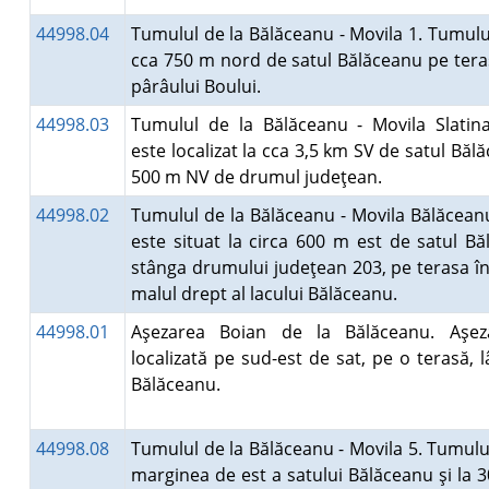
44998.04
Tumulul de la Bălăceanu - Movila 1. Tumulul
cca 750 m nord de satul Bălăceanu pe teras
pârâului Boului.
44998.03
Tumulul de la Bălăceanu - Movila Slatin
este localizat la cca 3,5 km SV de satul Bălă
500 m NV de drumul judeţean.
44998.02
Tumulul de la Bălăceanu - Movila Bălăcean
este situat la circa 600 m est de satul Bă
stânga drumului judeţean 203, pe terasa în
malul drept al lacului Bălăceanu.
44998.01
Aşezarea Boian de la Bălăceanu. Aşez
localizată pe sud-est de sat, pe o terasă, 
Bălăceanu.
44998.08
Tumulul de la Bălăceanu - Movila 5. Tumulul
marginea de est a satului Bălăceanu şi la 