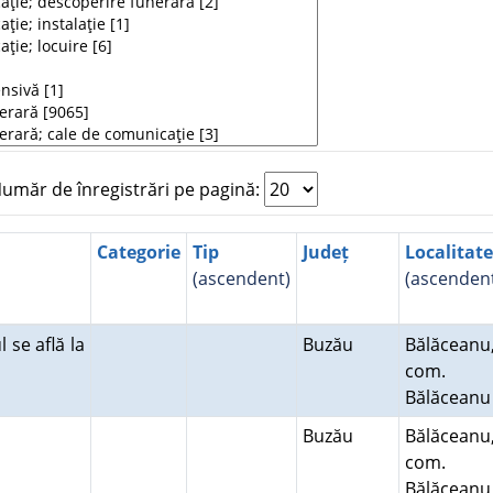
măr de înregistrări pe pagină:
Categorie
Tip
Județ
Localitate
(ascendent)
(ascenden
 se află la
Buzău
Bălăceanu
com.
Bălăcean
Buzău
Bălăceanu
com.
Bălăcean