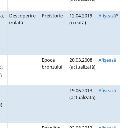
a
a,
Descoperire
Preistorie
12.04.2019
Afişează
*
izolată
(creată)
u
Epoca
20.03.2008
Afişează
d,
bronzului
(actualizată)
aş
19.06.2013
Afişează
(actualizată)
aş