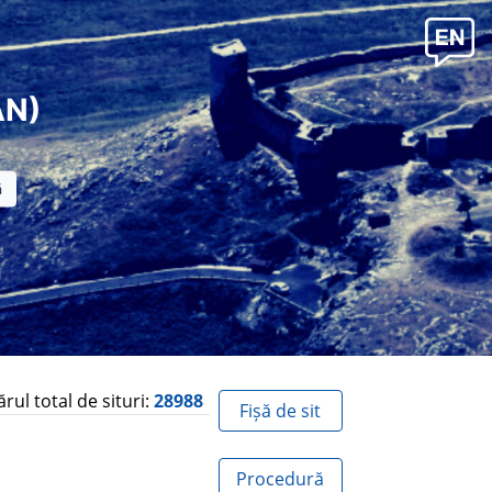
AN)
ul total de situri:
28988
Fișă de sit
Procedură