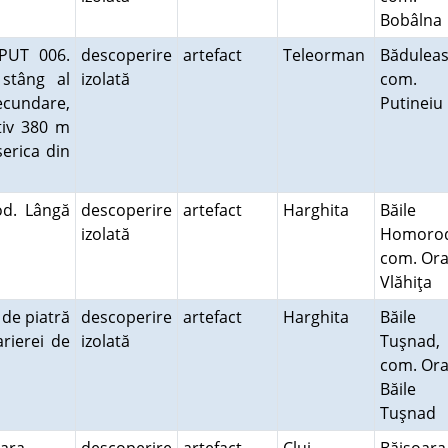
Bobâln
 PUT 006.
descoperire
artefact
Teleorman
Băduleas
stâng al
izolată
com.
ecundare,
Putinei
tiv 380 m
serica din
od. Lângă
descoperire
artefact
Harghita
Băile
izolată
Homoro
com. Or
Vlăhiţa
 de piatră
descoperire
artefact
Harghita
Băile
rierei de
izolată
Tuşnad,
com. Or
Băile
Tuşnad