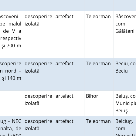
scoveni -
descoperire
artefact
Teleorman
Bâscoven
pe malul
izolată
com.
tă de V a
Gălăten
respectiv
 şi 700 m
escoperire
descoperire
artefact
Teleorman
Beciu, c
 m nord –
izolată
Beciu
i şi 140 m
descoperire
artefact
Bihor
Beiuş, c
izolată
Municipi
Beiuş
iug - NEC
descoperire
artefact
Teleorman
Belciug,
naltă, de
izolată
com.
iug, la 500
Necşeşt