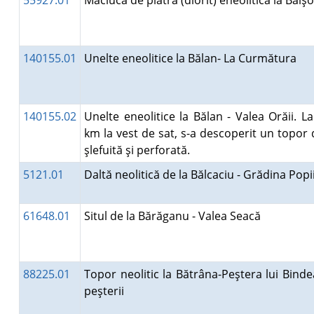
55927.01
Măciucă de piatră (diorit) eneolitică la Băi
140155.01
Unelte eneolitice la Bălan- La Curmătura
140155.02
Unelte eneolitice la Bălan - Valea Orăii. La
km la vest de sat, s-a descoperit un topor 
şlefuită şi perforată.
5121.01
Daltă neolitică de la Bălcaciu - Grădina Pop
61648.01
Situl de la Bărăganu - Valea Seacă
88225.01
Topor neolitic la Bătrâna-Peştera lui Binde
peşterii