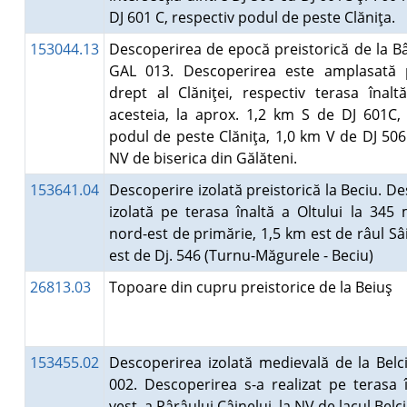
DJ 601 C, respectiv podul de peste Clăniţa.
153044.13
Descoperirea de epocă preistorică de la Bâ
GAL 013. Descoperirea este amplasată 
drept al Clăniţei, respectiv terasa înal
acesteia, la aprox. 1,2 km S de DJ 601C, 
podul de peste Clăniţa, 1,0 km V de DJ 506
NV de biserica din Gălăteni.
153641.04
Descoperire izolată preistorică la Beciu. D
izolată pe terasa înaltă a Oltului la 345
nord-est de primărie, 1,5 km est de râul Sâ
est de Dj. 546 (Turnu-Măgurele - Beciu)
26813.03
Topoare din cupru preistorice de la Beiuş
153455.02
Descoperirea izolată medievală de la Belc
002. Descoperirea s-a realizat pe terasa î
vest, a Pârâului Câinelui, la NV de lacul Belc