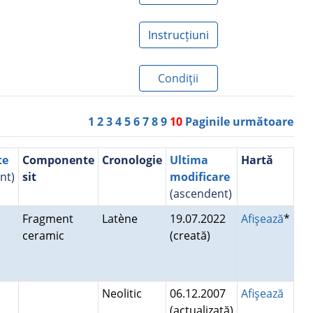
Instrucțiuni
Condiţii
1
2
3
4
5
6
7
8
9
10
Paginile următoare
te
Componente
Cronologie
Ultima
Hartă
nt)
sit
modificare
(ascendent)
Fragment
Latène
19.07.2022
Afişează
*
ceramic
(creată)
Neolitic
06.12.2007
Afişează
(actualizată)