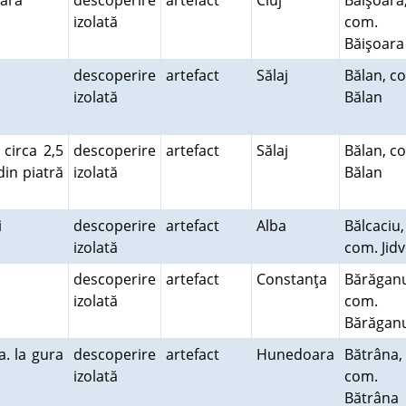
şoara
descoperire
artefact
Cluj
Băişoara
izolată
com.
Băişoar
descoperire
artefact
Sălaj
Bălan, c
izolată
Bălan
 circa 2,5
descoperire
artefact
Sălaj
Bălan, c
din piatră
izolată
Bălan
ii
descoperire
artefact
Alba
Bălcaciu,
izolată
com. Jid
descoperire
artefact
Constanţa
Bărăgan
izolată
com.
Bărăga
a. la gura
descoperire
artefact
Hunedoara
Bătrâna,
izolată
com.
Bătrâna