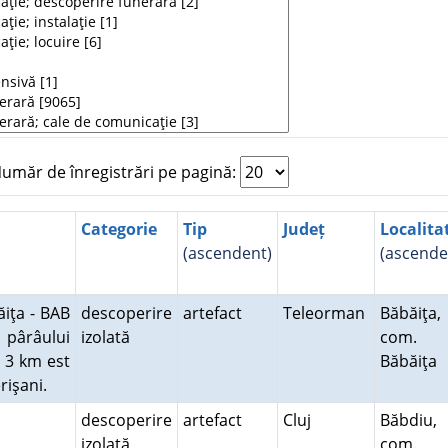
măr de înregistrări pe pagină:
Categorie
Tip
Județ
Localita
(ascendent)
(ascende
ăiţa - BAB
descoperire
artefact
Teleorman
Băbăiţa,
a pârâului
izolată
com.
, 3 km est
Băbăiţa
erişani.
descoperire
artefact
Cluj
Băbdiu,
izolată
com.