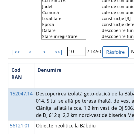
/ 1450
Nu
|<<
<
>
>>|
Cod
Denumire
RAN
152047.14
Descoperirea izolată geto-dacică de la Băb
014. Situl se află pe terasa înaltă, de vest 
Clăniţa, aflată la cca. 1,2 km vest de DJ 506
de DJ 612 şi 2,2 km nord-vest de biserica M
56121.01
Obiecte neolitice la Băbdiu