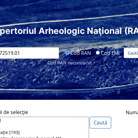
pertoriul Arheologic Naţional (R
Cod RAN
Cod LMI
Cod RAN necunoscut
i de selecţie
Număr