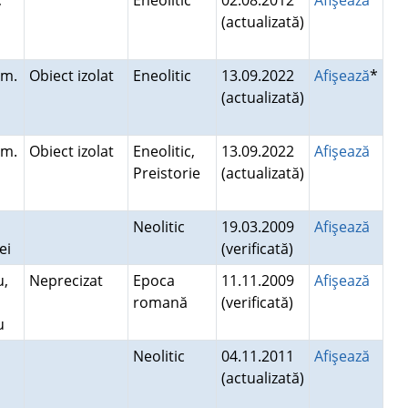
,
Eneolitic
02.08.2012
Afişează
(actualizată)
a
om.
Obiect izolat
Eneolitic
13.09.2022
Afişează
*
(actualizată)
om.
Obiect izolat
Eneolitic,
13.09.2022
Afişează
Preistorie
(actualizată)
Neolitic
19.03.2009
Afişează
vei
(verificată)
u,
Neprecizat
Epoca
11.11.2009
Afişează
romană
(verificată)
nu
Neolitic
04.11.2011
Afişează
(actualizată)