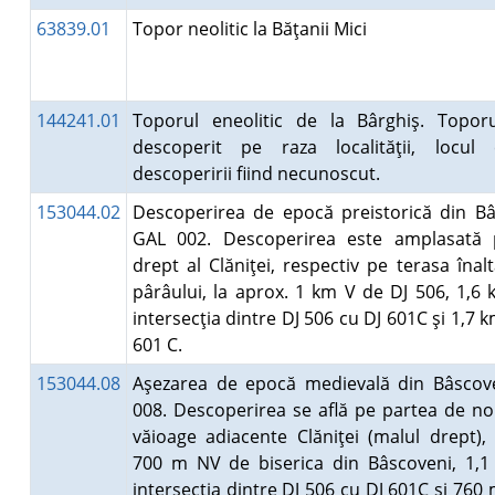
63839.01
Topor neolitic la Băţanii Mici
144241.01
Toporul eneolitic de la Bârghiş. Topor
descoperit pe raza localităţii, locul
descoperirii fiind necunoscut.
153044.02
Descoperirea de epocă preistorică din Bâ
GAL 002. Descoperirea este amplasată 
drept al Clăniţei, respectiv pe terasa înal
pârâului, la aprox. 1 km V de DJ 506, 1,6
intersecţia dintre DJ 506 cu DJ 601C şi 1,7 
601 C.
153044.08
Aşezarea de epocă medievală din Bâscov
008. Descoperirea se află pe partea de no
văioage adiacente Clăniţei (malul drept), 
700 m NV de biserica din Bâscoveni, 1,
intersecţia dintre DJ 506 cu DJ 601C şi 76