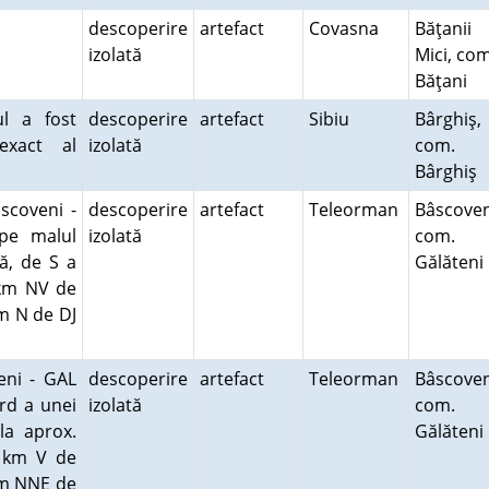
descoperire
artefact
Covasna
Băţanii
izolată
Mici, com
Băţani
ul a fost
descoperire
artefact
Sibiu
Bârghiş,
 exact al
izolată
com.
Bârghiş
scoveni -
descoperire
artefact
Teleorman
Bâscoven
pe malul
izolată
com.
tă, de S a
Gălăten
 km NV de
km N de DJ
eni - GAL
descoperire
artefact
Teleorman
Bâscoven
rd a unei
izolată
com.
la aprox.
Gălăten
1 km V de
0 m NNE de