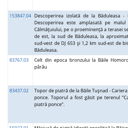
153847.04
Descoperirea izolată de la Băduleasa -
Descoperirea este amplasată pe malul 
Călmăţuiului, pe o proeminenţă a terasei s
de est, la sud de Băduleasa, la aproxima
sud-vest de DJ 653 şi 1,2 km sud-est de bi
Băduleasa.
83767.03
Celt din epoca bronzului la Băile Homor
pârâu
83437.02
Topor de piatră de la Băile Tuşnad - Cariera
ponce. Toporul a fost găsit pe terenul ”Ca
piatră ponce”.