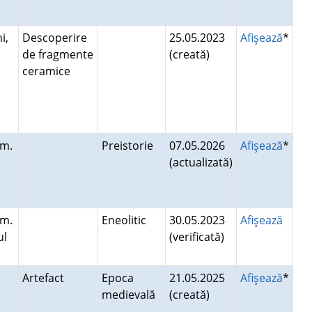
i,
Descoperire
25.05.2023
Afişează
*
de fragmente
(creată)
i
ceramice
om.
Preistorie
07.05.2026
Afişează
*
(actualizată)
om.
Eneolitic
30.05.2023
Afişează
ul
(verificată)
Artefact
Epoca
21.05.2025
Afişează
*
medievală
(creată)
i