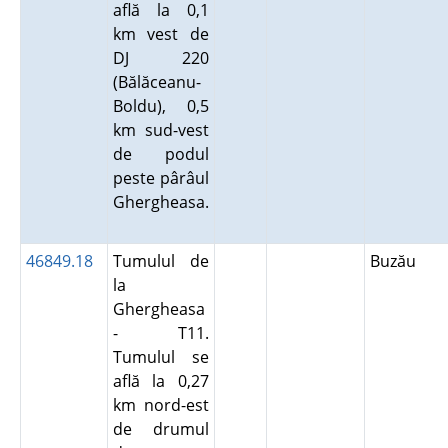
află la 0,1
km vest de
DJ 220
(Bălăceanu-
Boldu), 0,5
km sud-vest
de podul
peste pârâul
Ghergheasa.
46849.18
Tumulul de
Buzău
la
Ghergheasa
- T11.
Tumulul se
află la 0,27
km nord-est
de drumul