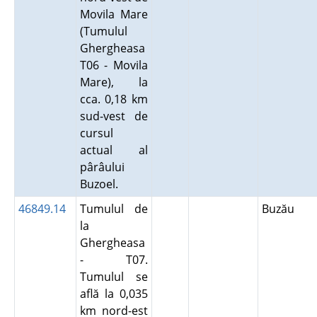
Movila Mare
(Tumulul
Ghergheasa
T06 - Movila
Mare), la
cca. 0,18 km
sud-vest de
cursul
actual al
pârâului
Buzoel.
46849.14
Tumulul de
Buzău
la
Ghergheasa
- T07.
Tumulul se
află la 0,035
km nord-est