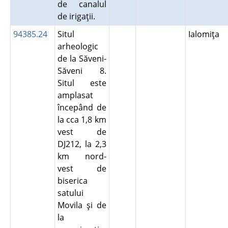
de canalul
de irigaţii.
94385.24
Situl
Ialomiţa
arheologic
de la Săveni-
Săveni 8.
Situl este
amplasat
începând de
la cca 1,8 km
vest de
DJ212, la 2,3
km nord-
vest de
biserica
satului
Movila şi de
la