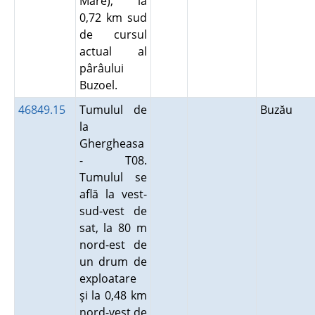
Mare), la
0,72 km sud
de cursul
actual al
pârâului
Buzoel.
46849.15
Tumulul de
Buzău
la
Ghergheasa
- T08.
Tumulul se
află la vest-
sud-vest de
sat, la 80 m
nord-est de
un drum de
exploatare
şi la 0,48 km
nord-vest de