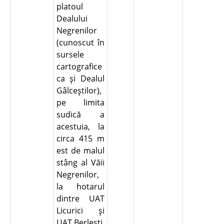
platoul
Dealului
Negrenilor
(cunoscut în
sursele
cartografice
ca şi Dealul
Gâlceştilor),
pe limita
sudică a
acestuia, la
circa 415 m
est de malul
stâng al Văii
Negrenilor,
la hotarul
dintre UAT
Licurici şi
UAT Berleşti,