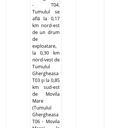
- T04.
Tumulul se
află la 0,17
km nord-est
de un drum
de
exploatare,
la 0,30 km
nord-vest de
Tumulul
Ghergheasa
T03 şi la 0,85
km sud-est
de Movila
Mare
(Tumulul
Ghergheasa
T06 - Movila