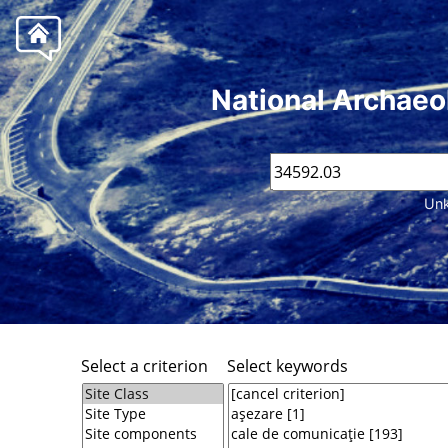
National Archaeo
Unk
Select a criterion
Select keywords