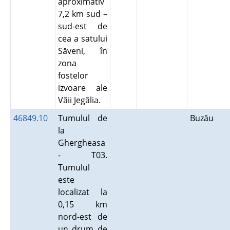
aproximativ
7,2 km sud –
sud-est de
cea a satului
Săveni, în
zona
fostelor
izvoare ale
Văii Jegălia.
46849.10
Tumulul de
Buzău
la
Ghergheasa
- T03.
Tumulul
este
localizat la
0,15 km
nord-est de
un drum de