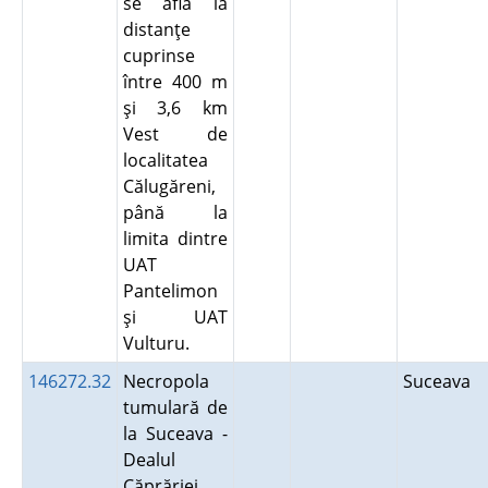
se află la
distanţe
cuprinse
între 400 m
şi 3,6 km
Vest de
localitatea
Călugăreni,
până la
limita dintre
UAT
Pantelimon
şi UAT
Vulturu.
146272.32
Necropola
Suceava
tumulară de
la Suceava -
Dealul
Căprăriei.