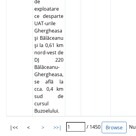
de
exploatare
ce desparte
UAT-urile
Ghergheasa
şi Bălăceanu
şi la 0,61 km
nord-vest de
DJ 220
Bălăceanu-
Ghergheasa,
se află la
cca. 0,4 km
sud de
cursul
Buzoelului.
/ 1450
Num
|<<
<
>
>>|