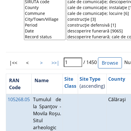
/ 1450
Num
|<<
<
>
>>|
Site
Site Type
County
RAN
Name
Class
(ascending)
Code
105268.05
Tumulul de
Călăraşi
la Spanţov -
Movila Roşu.
Situl
arheologic