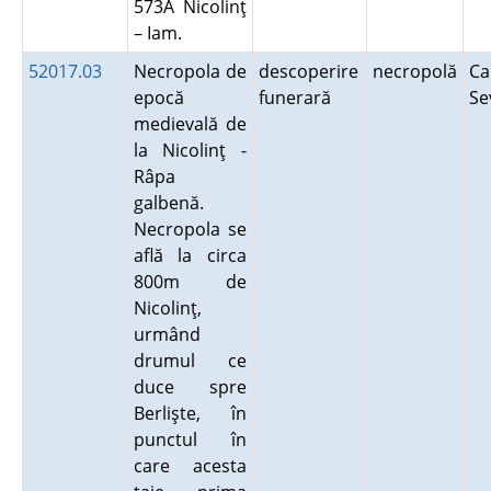
573A Nicolinţ
– Iam.
52017.03
Necropola de
descoperire
necropolă
Ca
epocă
funerară
Se
medievală de
la Nicolinţ -
Râpa
galbenă.
Necropola se
află la circa
800m de
Nicolinţ,
urmând
drumul ce
duce spre
Berlişte, în
punctul în
care acesta