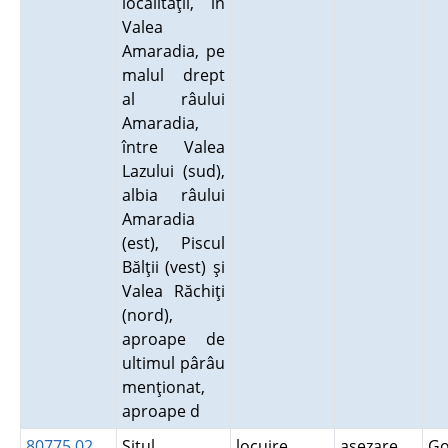
localităţii, în
Valea
Amaradia, pe
malul drept
al râului
Amaradia,
între Valea
Lazului (sud),
albia râului
Amaradia
(est), Piscul
Bălţii (vest) şi
Valea Răchiţi
(nord),
aproape de
ultimul pârâu
menţionat,
aproape d
80775.02
Situl
locuire
aşezare
G