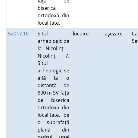
faţă de
biserica
ortodoxă din
localitate.
52017.10
Situl
locuire
aşezare
Ca
arheologic de
Se
la Nicolinţ -
Nicolinţ 7.
Situl
arheologic se
află la o
distanţă de
800 m SV faţă
de biserica
ortodoxă din
localitate, pe
o suprafaţă
plană din
cadrul unei