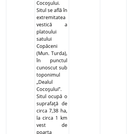
Cocoşului.
Situl se află în
extremitatea
vestică a
platoului
satului
Copăceni
(Mun. Turda),
în punctul
cunoscut sub
toponimul
„Dealul
Cocoşului”.
Situl ocupă o
suprafaţă de
circa 7,38 ha,
la circa 1 km
vest de
poarta