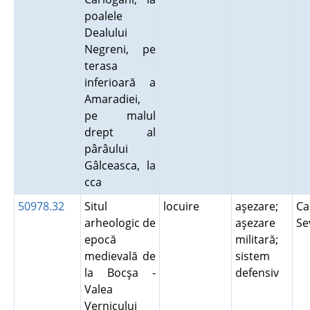
poalele
Dealului
Negreni, pe
terasa
inferioară a
Amaradiei,
pe malul
drept al
pârâului
Gâlceasca, la
cca
50978.32
Situl
locuire
aşezare;
Ca
arheologic de
aşezare
Se
epocă
militară;
medievală de
sistem
la Bocşa -
defensiv
Valea
Vernicului