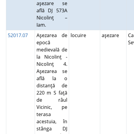
aşezare se
află DJ 573A
Nicolinţ –
Iam.
52017.07
Aşezarea de
locuire
aşezare
Ca
epocă
Se
medievală de
la Nicolinţ -
Nicolinţ 4.
Aşezarea se
află la o
distanţă de
220 m S faţă
de râul
Vicinic, pe
terasa
acestuia, în
stânga DJ