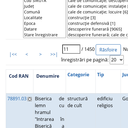
/ 1450
Nu
|<<
<
>
>>|
înregistrări pe pagină:
Categorie
Tip
Ju
Cod RAN
Denumire
78891.03
Biserica de
structură
edificiu
G
lemn cu
de cult
religios
hramul
"Intrarea în
Biserică a