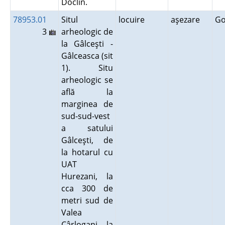
Doclin.
78953.01
Situl
locuire
aşezare
G
3
arheologic de
la Gâlceşti -
Gâlceasca (sit
1). Situ
arheologic se
află la
marginea de
sud-sud-vest
a satului
Gâlceşti, de
la hotarul cu
UAT
Hurezani, la
cca 300 de
metri sud de
Valea
Cârlogani, la