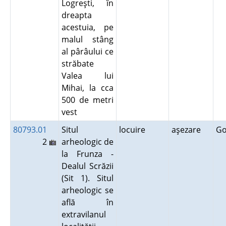
Logreşti, în
dreapta
acestuia, pe
malul stâng
al pârâului ce
străbate
Valea lui
Mihai, la cca
500 de metri
vest
80793.01
Situl
locuire
aşezare
G
2
arheologic de
la Frunza -
Dealul Scrăzii
(Sit 1). Situl
arheologic se
află în
extravilanul