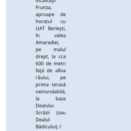
localităţii
Frunza,
aproape de
horatul cu
UAT Berleşti,
în valea
Amaradiei,
pe malul
drept, la cca
600 de metri
faţă de albia
râului, pe
prima terasă
neinundabilă,
la baza
Dealului
Scrăzii (sau
Dealul
Bădicului), l