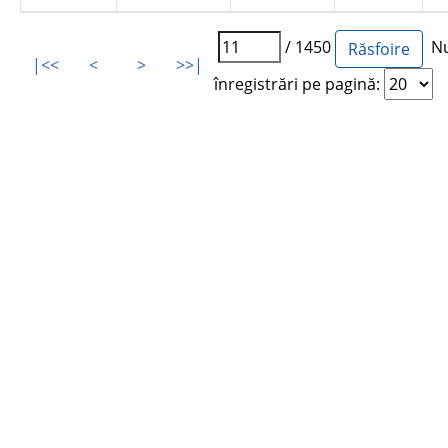
/ 1450
Nu
|<<
<
>
>>|
înregistrări pe pagină: