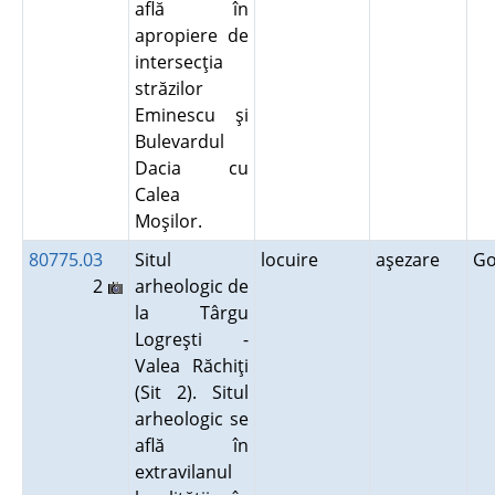
află în
apropiere de
intersecţia
străzilor
Eminescu şi
Bulevardul
Dacia cu
Calea
Moşilor.
80775.03
Situl
locuire
aşezare
G
2
arheologic de
la Târgu
Logreşti -
Valea Răchiţi
(Sit 2). Situl
arheologic se
află în
extravilanul