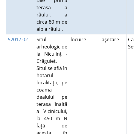
taie prima
terasă a
râului, la
circa 80 m de
albia râului.
52017.02
Situl
locuire
aşezare
Ca
arheologic de
Se
la Niculinţ -
Crăguieţ.
Situl se află în
hotarul
localităţii, pe
coama
dealului, pe
terasa înaltă
a Vicinicului,
la 450 m N
faţă de
acesta, în