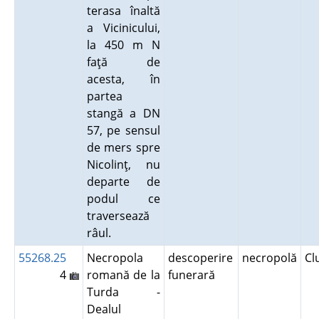
terasa înaltă
a Vicinicului,
la 450 m N
faţă de
acesta, în
partea
stangă a DN
57, pe sensul
de mers spre
Nicolinţ, nu
departe de
podul ce
traversează
râul.
55268.25
Necropola
descoperire
necropolă
Cl
4
romană de la
funerară
Turda -
Dealul