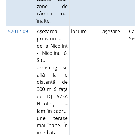
zone de
câmpii mai
înalte.
52017.09
Aşezarea
locuire
aşezare
Ca
preistorică
Se
de la Nicolinţ
- Nicolinţ 6.
Situl
arheologic se
află la o
distanţă de
300 m S faţă
de DJ 573A
Nicolinţ –
Iam, în cadrul
unei terase
mai înalte. În
imediata