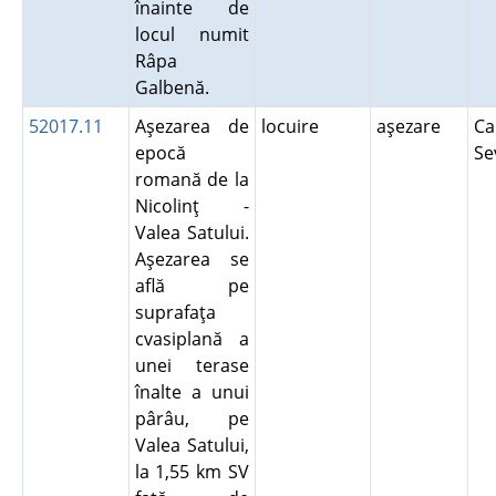
înainte de
locul numit
Râpa
Galbenă.
52017.11
Aşezarea de
locuire
aşezare
Ca
epocă
Se
romană de la
Nicolinţ -
Valea Satului.
Aşezarea se
află pe
suprafaţa
cvasiplană a
unei terase
înalte a unui
pârâu, pe
Valea Satului,
la 1,55 km SV