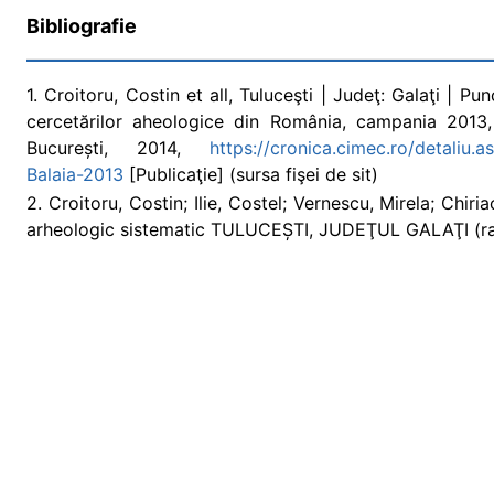
Bibliografie
1. Croitoru, Costin et all, Tuluceşti | Judeţ: Galaţi | P
cercetărilor aheologice din România, campania 2013, I
București, 2014,
https://cronica.cimec.ro/detaliu
Balaia-2013
[Publicaţie] (sursa fişei de sit)
2. Croitoru, Costin; Ilie, Costel; Vernescu, Mirela; Chiri
arheologic sistematic TULUCEȘTI, JUDEŢUL GALAŢI (rapo