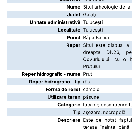
Nume
Situl arheologic de la
Județ
Galaţi
Unitate administrativă
Tuluceşti
Localitate
Tuluceşti
Punct
Râpa Bălaia
Reper
Situl este dispus la 
dreapta DN26, pe
Covurluiului, cu o 
Prutului
Reper hidrografic - nume
Prut
Reper hidrografic - tip
râu
Forma de relief
câmpie
Utilizare teren
păşune
Categorie
locuire; descoperire f
Tip
aşezare; necropolă
Descriere
Este de notat faptu
terasă înainta până