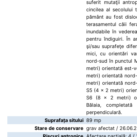
suferit mutaţii antr
cincilea al secolului
pământ au fost dislo
terasamentul căii fera
inundabile în vederea 
pentru îndiguiri. În 
şi/sau suprafeţe dife
mici, cu orientări v
nord-sud în punctul M
metri) orientată est-v
metri) orientată nord
metri) orientată nord
S5 (4 x 2 metri) orie
S6 (8 x 2 metri) or
Bălaia, completat
perpendiculară.
Suprafața sitului
89 mp
Stare de conservare
grav afectat / 26.06.
Riscuri antropice
Afectare parţială: 4 /