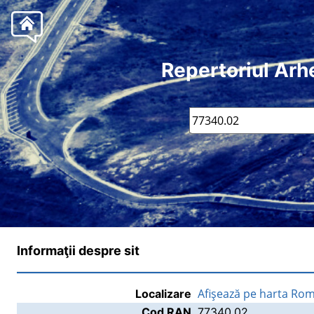
Repertoriul Arh
Informaţii despre sit
Afişează pe harta Rom
Localizare
Cod RAN
77340.02