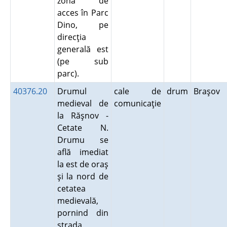
zona de
acces în Parc
Dino, pe
direcţia
generală est
(pe sub
parc).
40376.20
Drumul
cale de
drum
Braşov
medieval de
comunicaţie
la Răşnov -
Cetate N.
Drumu se
află imediat
la est de oraş
şi la nord de
cetatea
medievală,
pornind din
strada