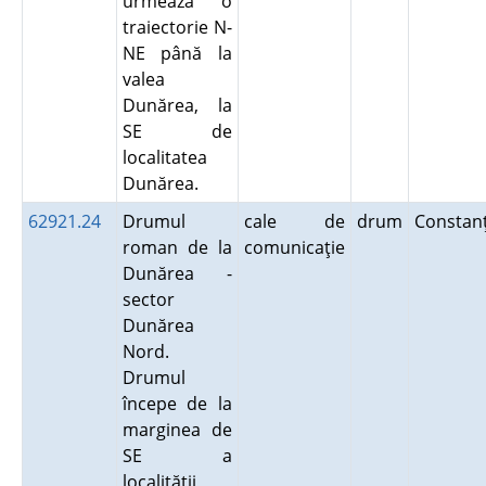
urmează o
traiectorie N-
NE până la
valea
Dunărea, la
SE de
localitatea
Dunărea.
62921.24
Drumul
cale de
drum
Consta
roman de la
comunicaţie
Dunărea -
sector
Dunărea
Nord.
Drumul
începe de la
marginea de
SE a
localităţii