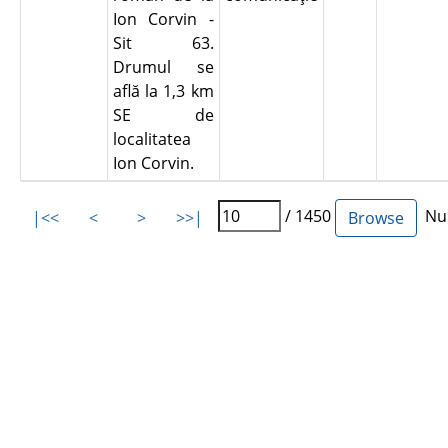
Ion Corvin -
Sit 63.
Drumul se
află la 1,3 km
SE de
localitatea
Ion Corvin.
/ 1450
Num
|<<
<
>
>>|