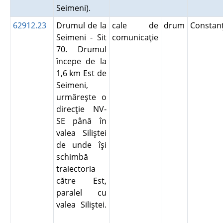
Seimeni).
62912.23
Drumul de la
cale de
drum
Consta
Seimeni - Sit
comunicaţie
70. Drumul
începe de la
1,6 km Est de
Seimeni,
urmăreşte o
direcţie NV-
SE până în
valea Siliştei
de unde îşi
schimbă
traiectoria
către Est,
paralel cu
valea Siliştei.