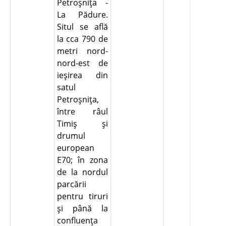
Petroşniţa -
La Pădure.
Situl se află
la cca 790 de
metri nord-
nord-est de
ieşirea din
satul
Petroşniţa,
între râul
Timiş şi
drumul
european
E70; în zona
de la nordul
parcării
pentru tiruri
şi până la
confluenţa