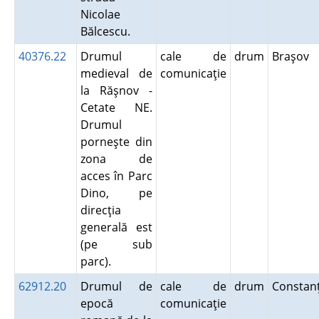
Nicolae
Bălcescu.
40376.22
Drumul
cale de
drum
Braşov
medieval de
comunicaţie
la Răşnov -
Cetate NE.
Drumul
porneşte din
zona de
acces în Parc
Dino, pe
direcţia
generală est
(pe sub
parc).
62912.20
Drumul de
cale de
drum
Consta
epocă
comunicaţie