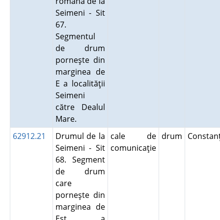
romană de la
Seimeni - Sit
67.
Segmentul
de drum
porneşte din
marginea de
E a localităţii
Seimeni
către Dealul
Mare.
62912.21
Drumul de la
cale de
drum
Consta
Seimeni - Sit
comunicaţie
68. Segment
de drum
care
porneşte din
marginea de
Est a