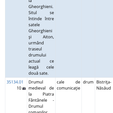
la
Gheorghieni.
Situl se
întinde între
satele
Gheorghieni
şi Aiton,
urmând
traseul
drumului
actual ce
leagă cele
două sate.
35134.01
Drumul
cale de
drum
Bistriţa-
10
medieval de
comunicaţie
Năsăud
la Piatra
Fântânele -
Drumul
romanilor.