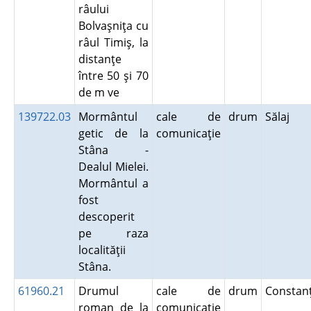
râului
Bolvaşniţa cu
râul Timiş, la
distanţe
între 50 şi 70
de m ve
139722.03
Mormântul
cale de
drum
Sălaj
getic de la
comunicaţie
Stâna -
Dealul Mielei.
Mormântul a
fost
descoperit
pe raza
localităţii
Stâna.
61960.21
Drumul
cale de
drum
Consta
roman de la
comunicaţie