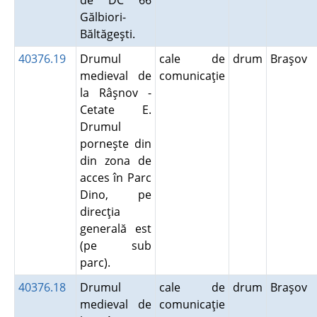
de DC 66
Gălbiori-
Băltăgeşti.
40376.19
Drumul
cale de
drum
Braşov
medieval de
comunicaţie
la Râşnov -
Cetate E.
Drumul
porneşte din
din zona de
acces în Parc
Dino, pe
direcţia
generală est
(pe sub
parc).
40376.18
Drumul
cale de
drum
Braşov
medieval de
comunicaţie