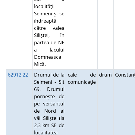
localităţii
Seimeni şi se
îndreaptă
către valea
Siliştei, în
partea de NE
a lacului
Domneasca
Mică.
62912.22
Drumul de la
cale de
drum
Consta
Seimeni - Sit
comunicaţie
69. Drumul
porneşte de
pe versantul
de Nord al
văii Siliştei (la
2,3 km SE de
localitatea