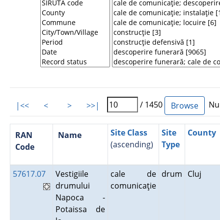
/ 1450
Num
|<<
<
>
>>|
Site Class
Site
County
RAN
Name
(ascending)
Type
Code
57617.07
Vestigiile
cale de
drum
Cluj
drumului
comunicaţie
Napoca -
Potaissa de