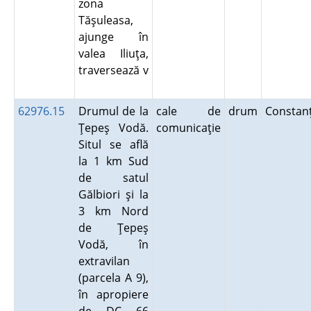
zona
Tăşuleasa,
ajunge în
valea Iliuţa,
traversează v
62976.15
Drumul de la
cale de
drum
Consta
Ţepeş Vodă.
comunicaţie
Situl se află
la 1 km Sud
de satul
Gălbiori şi la
3 km Nord
de Ţepeş
Vodă, în
extravilan
(parcela A 9),
în apropiere