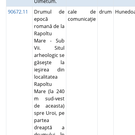
Ulmetum.
90672.11
Drumul de
cale de
drum
Hunedo
epocă
comunicaţie
romană de la
Rapoltu
Mare - Sub
Vii. Situl
arheologic se
găseşte la
ieşirea din
localitatea
Rapoltu
Mare (la 240
m sud-vest
de aceasta)
spre Uroi, pe
partea
dreaptă a
drumului, în