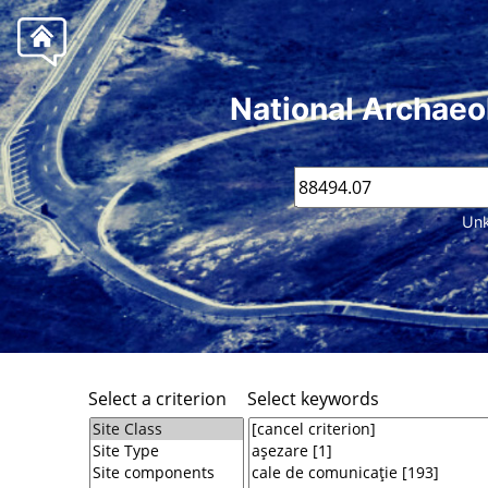
National Archaeo
Unk
Select a criterion
Select keywords