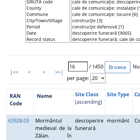
/ 1450
Num
|<<
<
>
>>|
per page:
Site Class
Site Type
C
RAN
Name
(ascending)
Code
63928.03
Mormântul
descoperire
mormânt
C
medieval de la
funerară
Zălan. în