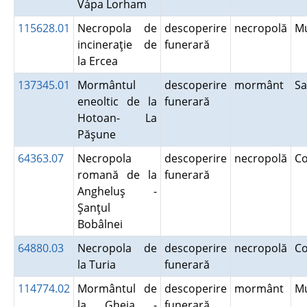
Vápa Lorham
115628.01
Necropola de
descoperire
necropolă
M
incineraţie de
funerară
la Ercea
137345.01
Mormântul
descoperire
mormânt
S
eneoltic de la
funerară
Hotoan- La
Păşune
64363.07
Necropola
descoperire
necropolă
C
romană de la
funerară
Angheluş -
Şanţul
Bobâlnei
64880.03
Necropola de
descoperire
necropolă
C
la Turia
funerară
114774.02
Mormântul de
descoperire
mormânt
M
la Gheja -
funerară