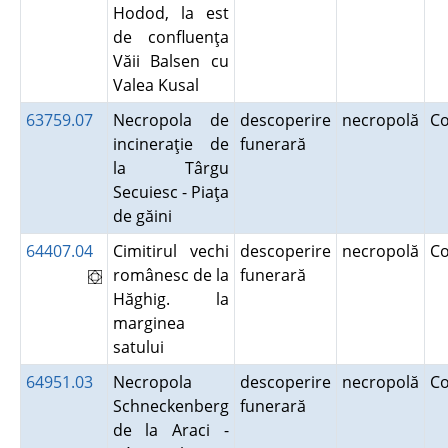
Hodod, la est
de confluenţa
Văii Balsen cu
Valea Kusal
63759.07
Necropola de
descoperire
necropolă
C
incineraţie de
funerară
la Târgu
Secuiesc - Piaţa
de găini
64407.04
Cimitirul vechi
descoperire
necropolă
C
românesc de la
funerară
Hăghig. la
marginea
satului
64951.03
Necropola
descoperire
necropolă
C
Schneckenberg
funerară
de la Araci -