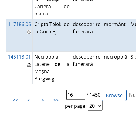
Cariera de
piatră
117186.06
Cripta Teleki de
descoperire
mormânt
M
la Gorneşti
funerară
145113.01
Necropola
descoperire
necropolă
Si
Latene de la
funerară
Moşna -
Burgweg
/ 1450
Num
|<<
<
>
>>|
per page: