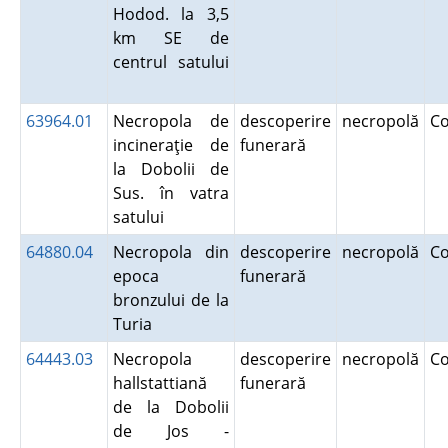
Hodod. la 3,5
km SE de
centrul satului
63964.01
Necropola de
descoperire
necropolă
C
incineraţie de
funerară
la Dobolii de
Sus. în vatra
satului
64880.04
Necropola din
descoperire
necropolă
C
epoca
funerară
bronzului de la
Turia
64443.03
Necropola
descoperire
necropolă
C
hallstattiană
funerară
de la Dobolii
de Jos -