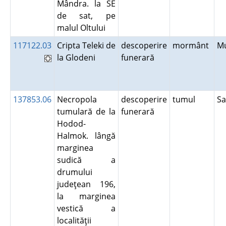
Mândra. la SE
de sat, pe
malul Oltului
117122.03
Cripta Teleki de
descoperire
mormânt
M
la Glodeni
funerară
137853.06
Necropola
descoperire
tumul
S
tumulară de la
funerară
Hodod-
Halmok. lângă
marginea
sudică a
drumului
judeţean 196,
la marginea
vestică a
localităţii