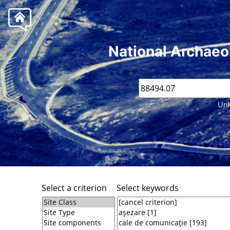
National Archaeo
Unk
Select a criterion
Select keywords