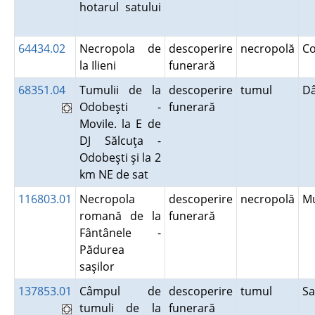
hotarul satului
64434.02
Necropola de
descoperire
necropolă
C
la Ilieni
funerară
68351.04
Tumulii de la
descoperire
tumul
D
Odobeşti -
funerară
Movile. la E de
DJ Sălcuţa -
Odobeşti şi la 2
km NE de sat
116803.01
Necropola
descoperire
necropolă
M
romană de la
funerară
Fântânele -
Pădurea
saşilor
137853.01
Câmpul de
descoperire
tumul
S
tumuli de la
funerară