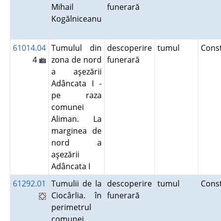
Mihail
funerară
Kogălniceanu
61014.04
Tumulul din
descoperire
tumul
Cons
4
zona de nord
funerară
a aşezării
Adâncata I -
pe raza
comunei
Aliman. La
marginea de
nord a
aşezării
Adâncata I
61292.01
Tumulii de la
descoperire
tumul
Cons
Ciocârlia. în
funerară
perimetrul
comunei