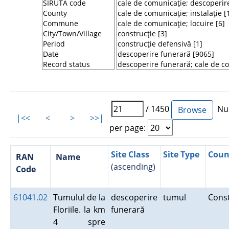
/ 1450
Num
|<<
<
>
>>|
per page:
Site Class
Site Type
Coun
RAN
Name
(ascending)
Code
61041.02
Tumulul de la
descoperire
tumul
Cons
Floriile. la km
funerară
4 spre