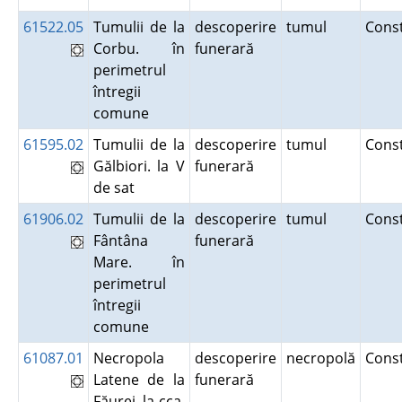
61522.05
Tumulii de la
descoperire
tumul
Cons
Corbu. în
funerară
perimetrul
întregii
comune
61595.02
Tumulii de la
descoperire
tumul
Cons
Gălbiori. la V
funerară
de sat
61906.02
Tumulii de la
descoperire
tumul
Cons
Fântâna
funerară
Mare. în
perimetrul
întregii
comune
61087.01
Necropola
descoperire
necropolă
Cons
Latene de la
funerară
Făurei. la cca.