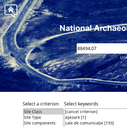
National Archaeo
Unk
Select a criterion
Select keywords