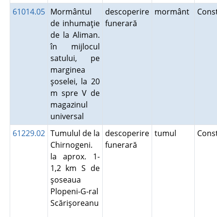
61014.05
Mormântul
descoperire
mormânt
Cons
de inhumaţie
funerară
de la Aliman.
în mijlocul
satului, pe
marginea
şoselei, la 20
m spre V de
magazinul
universal
61229.02
Tumulul de la
descoperire
tumul
Cons
Chirnogeni.
funerară
la aprox. 1-
1,2 km S de
şoseaua
Plopeni-G-ral
Scărişoreanu