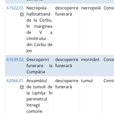
61522.01
Necropola
descoperire
necropolă
Cons
hallstattiană
funerară
de la Corbu.
în marginea
de V a
cimitirului
din Corbu de
Jos
61639.02
Descoperiri
descoperire
mormânt
Cons
funerare la
funerară
Cumpăna
62066.01
Ansamblul
descoperire
tumul
Cons
de tumuli de
funerară
la Lipniţa. în
perimetrul
întregii
comune