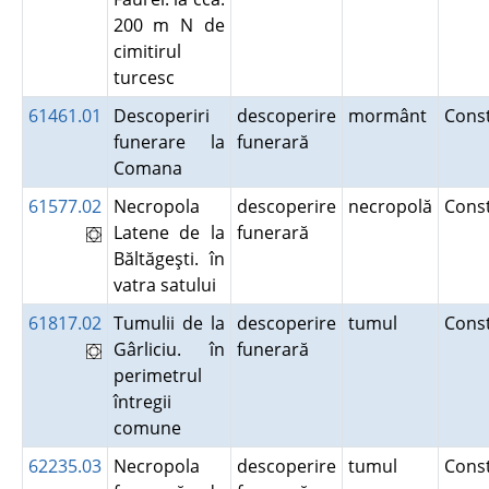
200 m N de
cimitirul
turcesc
61461.01
Descoperiri
descoperire
mormânt
Cons
funerare la
funerară
Comana
61577.02
Necropola
descoperire
necropolă
Cons
Latene de la
funerară
Băltăgeşti. în
vatra satului
61817.02
Tumulii de la
descoperire
tumul
Cons
Gârliciu. în
funerară
perimetrul
întregii
comune
62235.03
Necropola
descoperire
tumul
Cons