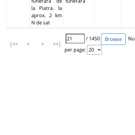
funerară de
funerară
la Piatra. la
aprox. 2 km
N de sat
/ 1450
Num
|<<
<
>
>>|
per page: