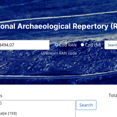
ional Archaeological Repertory (
Cod RAN
Cod LMI
Unknown RAN code
Tota
ds