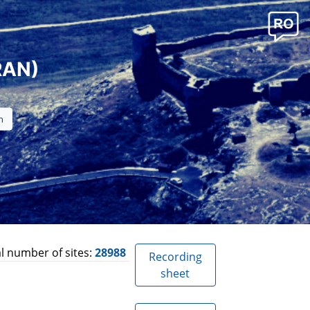
RAN)
l number of sites:
28988
Recording
sheet