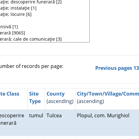
mber of records per page:
Previous pages
1
ite Class
Site
County
City/Town/Village/Com
Type
(ascending)
(ascending)
escoperire
tumul
Tulcea
Plopul, com. Murighiol
unerară