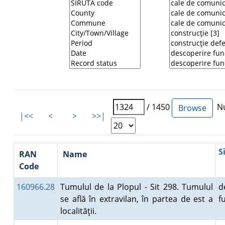
/ 1450
Nu
|<<
<
>
>>|
S
RAN
Name
Code
160966.28
Tumulul de la Plopul - Sit 298. Tumulul
d
se află în extravilan, în partea de est a
f
localităţii.