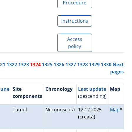
Procedure
Instructions
Access
policy
321
1322
1323
1324
1325
1326
1327
1328
1329
1330
Next
pages
mune
Site
Chronology
Last update
Map
components
(descending)
Tumul
Necunoscută
12.12.2025
Map
*
(creată)