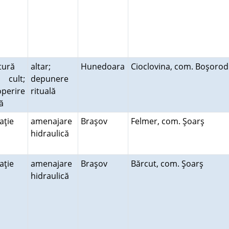
tură
altar;
Hunedoara
Cioclovina, com. Boşoro
cult;
depunere
perire
rituală
tă
laţie
amenajare
Braşov
Felmer, com. Şoarş
hidraulică
laţie
amenajare
Braşov
Bărcut, com. Şoarş
hidraulică