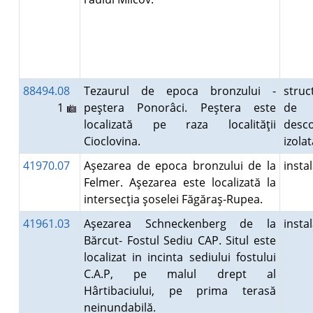
88494.08
Tezaurul de epoca bronzului -
struc
1
peştera Ponorâci. Peştera este
de 
localizată pe raza localităţii
desco
Cioclovina.
izola
41970.07
Aşezarea de epoca bronzului de la
insta
Felmer. Aşezarea este localizată la
intersecţia şoselei Făgăraş-Rupea.
41961.03
Aşezarea Schneckenberg de la
insta
Bărcut- Fostul Sediu CAP. Situl este
localizat in incinta sediului fostului
C.A.P, pe malul drept al
Hârtibaciului, pe prima terasă
neinundabilă.