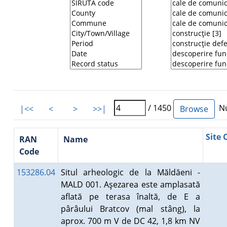
/ 1450
Nu
|<<
<
>
>>|
Site 
RAN
Name
Code
153286.04
Situl arheologic de la Măldăeni -
MALD 001. Aşezarea este amplasată
aflată pe terasa înaltă, de E a
pârâului Bratcov (mal stâng), la
aprox. 700 m V de DC 42, 1,8 km NV