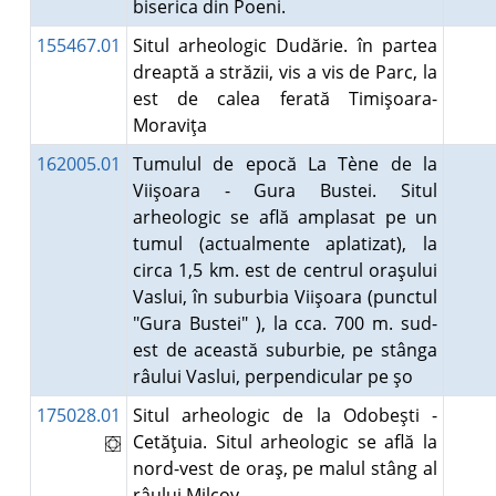
biserica din Poeni.
155467.01
Situl arheologic Dudărie. în partea
dreaptă a străzii, vis a vis de Parc, la
est de calea ferată Timişoara-
Moraviţa
162005.01
Tumulul de epocă La Tène de la
Viişoara - Gura Bustei. Situl
arheologic se află amplasat pe un
tumul (actualmente aplatizat), la
circa 1,5 km. est de centrul oraşului
Vaslui, în suburbia Viişoara (punctul
"Gura Bustei" ), la cca. 700 m. sud-
est de această suburbie, pe stânga
râului Vaslui, perpendicular pe şo
175028.01
Situl arheologic de la Odobeşti -
Cetăţuia. Situl arheologic se află la
nord-vest de oraş, pe malul stâng al
râului Milcov.