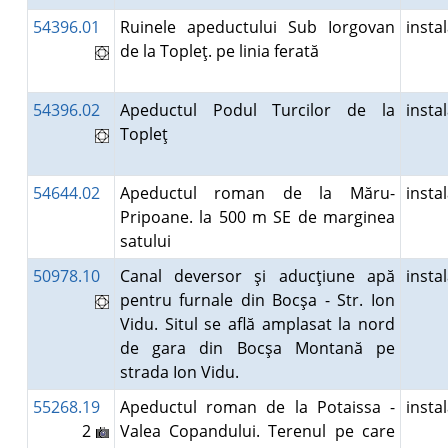
54396.01
Ruinele apeductului Sub Iorgovan
insta
de la Topleţ. pe linia ferată
54396.02
Apeductul Podul Turcilor de la
insta
Topleţ
54644.02
Apeductul roman de la Măru-
insta
Pripoane. la 500 m SE de marginea
satului
50978.10
Canal deversor şi aducţiune apă
insta
pentru furnale din Bocşa - Str. Ion
Vidu. Situl se află amplasat la nord
de gara din Bocşa Montană pe
strada Ion Vidu.
55268.19
Apeductul roman de la Potaissa -
insta
2
Valea Copandului. Terenul pe care