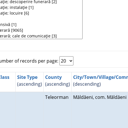
mber of records per page:
Class
Site Type
County
City/Town/Village/Co
(ascending)
(ascending)
(descending)
Teleorman
Măldăeni, com. Măldăen