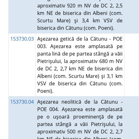
aproximativ 920 m NV de DC 2, 2,5
km NE de biserica din Albeni (com.
Scurtu Mare) şi 3,4 km VSV de
biserica din Cătunu (com. Poeni).
153730.03
Aşezarea getică de la Cătunu - POE
003. Aşezarea este amplasată pe
panta lină de pe partea stângă a văii
Pietrişului, la aproximativ 680 m NV
de DC 2, 2,7 km NE de biserica din
Albeni (com. Scurtu Mare) şi 3,1 km
VSV de biserica din Cătunu (com.
Poeni).
153730.04
Aşezarea neolitică de la Cătunu -
POE 004. Aşezarea este amplasată
pe o uşoară proeminenţă de pe
partea stângă a văii Pietrişului, la
aproximativ 500 m NV de DC 2, 2,7