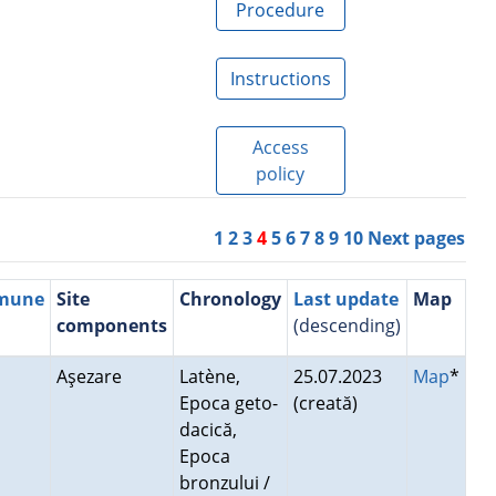
Procedure
Instructions
Access
policy
1
2
3
4
5
6
7
8
9
10
Next pages
mmune
Site
Chronology
Last update
Map
components
(descending)
i
Aşezare
Latène,
25.07.2023
Map
*
Epoca geto-
(creată)
dacică,
Epoca
bronzului /