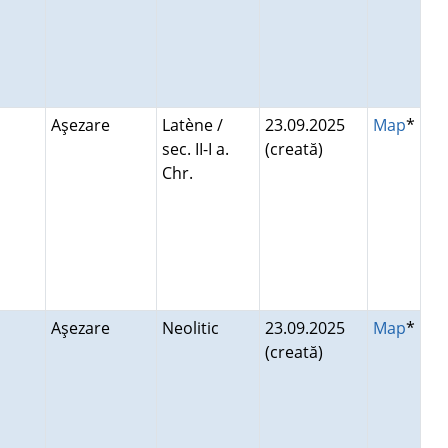
Aşezare
Latène /
23.09.2025
Map
*
sec. II-I a.
(creată)
Chr.
Aşezare
Neolitic
23.09.2025
Map
*
(creată)