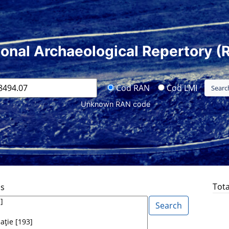
ional Archaeological Repertory (
Cod RAN
Cod LMI
Unknown RAN code
Tota
ds