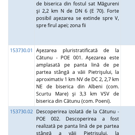
de biserica din fostul sat Măgureni
şi 2,2 km N de DN 6 (E 70). Forte
posibil aşezarea se extinde spre V,
spre firul apei; zona fii
153730.01
Aşezarea pluristratificată de la
Cătunu - POE 001. Aşezarea este
amplasată pe panta lină de pe
partea stângă a văii Pietrişului, la
aproximativ 1 km NV de DC 2, 2,7 km
NE de biserica din Albeni (com.
Scurtu Mare) şi 3,3 km VSV de
biserica din Cătunu (com. Poeni).
153730.02
Descoperirea izolată de la Cătunu -
POE 002. Descoperirea a fost
realizată pe panta lină de pe partea
stângă a văii Pietrişului, la