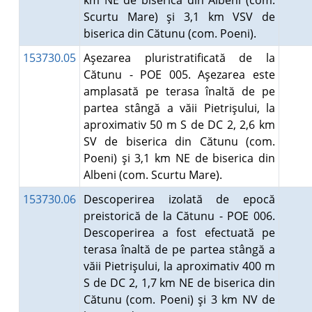
km NE de biserica din Albeni (com.
Scurtu Mare) şi 3,1 km VSV de
biserica din Cătunu (com. Poeni).
153730.05
Aşezarea pluristratificată de la
Cătunu - POE 005. Aşezarea este
amplasată pe terasa înaltă de pe
partea stângă a văii Pietrişului, la
aproximativ 50 m S de DC 2, 2,6 km
SV de biserica din Cătunu (com.
Poeni) şi 3,1 km NE de biserica din
Albeni (com. Scurtu Mare).
153730.06
Descoperirea izolată de epocă
preistorică de la Cătunu - POE 006.
Descoperirea a fost efectuată pe
terasa înaltă de pe partea stângă a
văii Pietrişului, la aproximativ 400 m
S de DC 2, 1,7 km NE de biserica din
Cătunu (com. Poeni) şi 3 km NV de