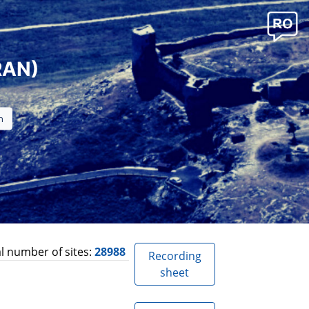
RAN)
l number of sites:
28988
Recording
sheet