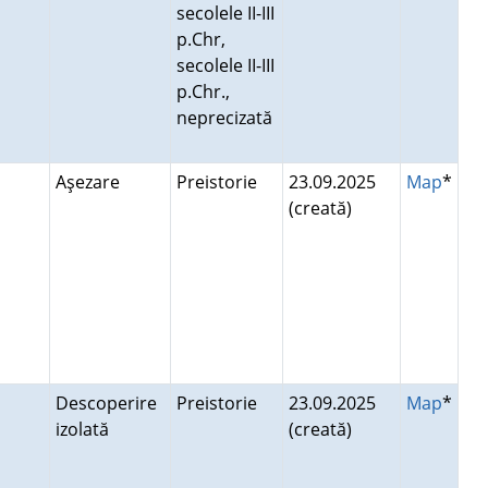
secolele II-III
p.Chr,
secolele II-III
p.Chr.,
neprecizată
Aşezare
Preistorie
23.09.2025
Map
*
(creată)
Descoperire
Preistorie
23.09.2025
Map
*
izolată
(creată)