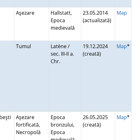
Aşezare
Hallstatt,
23.05.2014
Map
Epoca
(actualizată)
medievală
Tumul
Latène /
19.12.2024
Map
*
sec. III-II a.
(creată)
Chr.
beşti
Aşezare
Epoca
26.05.2025
Map
*
fortificată,
bronzului,
(creată)
Necropolă
Epoca
medievală,