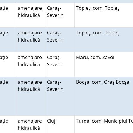
laţie
amenajare
Caraş-
Topleţ, com. Topleţ
hidraulică
Severin
laţie
amenajare
Caraş-
Topleţ, com. Topleţ
hidraulică
Severin
laţie
amenajare
Caraş-
Măru, com. Zăvoi
hidraulică
Severin
laţie
amenajare
Caraş-
Bocşa, com. Oraş Bocşa
hidraulică
Severin
laţie
amenajare
Cluj
Turda, com. Municipiul 
hidraulică