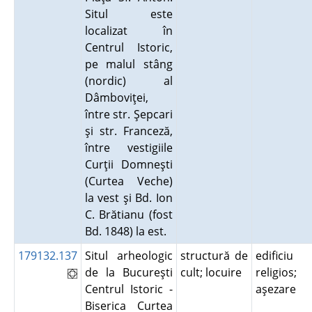
Situl este
localizat în
Centrul Istoric,
pe malul stâng
(nordic) al
Dâmboviţei,
între str. Şepcari
şi str. Franceză,
între vestigiile
Curţii Domneşti
(Curtea Veche)
la vest şi Bd. Ion
C. Brătianu (fost
Bd. 1848) la est.
179132.137
Situl arheologic
structură de
edificiu
de la Bucureşti
cult; locuire
religios;
Centrul Istoric -
aşezare
Biserica Curtea