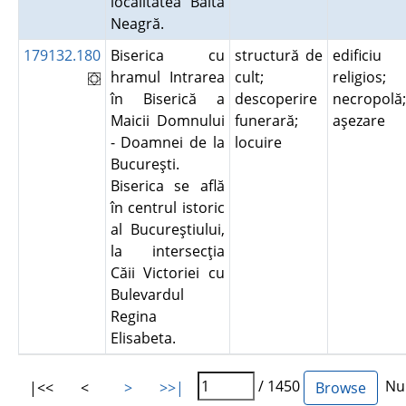
localitatea Balta
Neagră.
179132.180
Biserica cu
structură de
edificiu
hramul Intrarea
cult;
religios;
în Biserică a
descoperire
necropolă;
Maicii Domnului
funerară;
aşezare
- Doamnei de la
locuire
Bucureşti.
Biserica se află
în centrul istoric
al Bucureştiului,
la intersecţia
Căii Victoriei cu
Bulevardul
Regina
Elisabeta.
/ 1450
Num
|<<
<
>
>>|