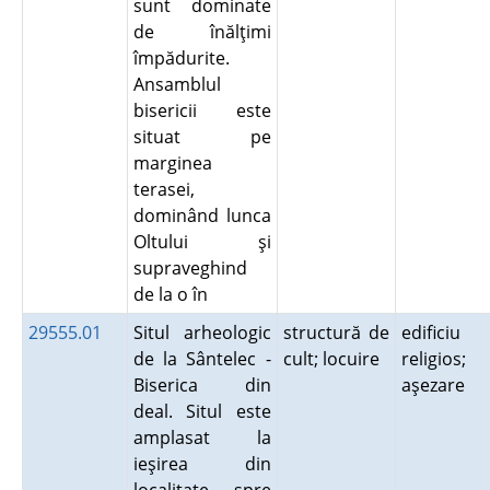
sunt dominate
de înălţimi
împădurite.
Ansamblul
bisericii este
situat pe
marginea
terasei,
dominând lunca
Oltului şi
supraveghind
de la o în
29555.01
Situl arheologic
structură de
edificiu
de la Sântelec -
cult; locuire
religios;
Biserica din
aşezare
deal. Situl este
amplasat la
ieşirea din