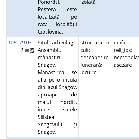
Ponorâci.
izolată
Peştera este
localizată pe
raza localităţii
Cioclovina.
105179.03
Situl arheologic
structură de
edificiu
2
Ansamblul
cult;
religios;
mânăstirii
descoperire
necropolă;
Snagov.
funerară;
aşezare
Mănăstirea se
locuire
află pe o insulă
din lacul Snagov,
aproape de
malul nordic,
între satele
Siliştea
Snagovului şi
Snagov.