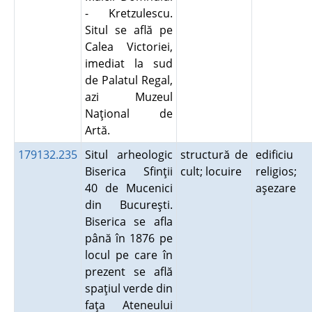
- Kretzulescu.
Situl se află pe
Calea Victoriei,
imediat la sud
de Palatul Regal,
azi Muzeul
Naţional de
Artă.
179132.235
Situl arheologic
structură de
edificiu
Biserica Sfinţii
cult; locuire
religios;
40 de Mucenici
aşezare
din Bucureşti.
Biserica se afla
până în 1876 pe
locul pe care în
prezent se află
spaţiul verde din
faţa Ateneului