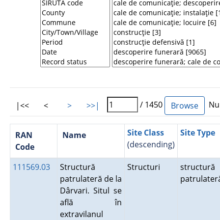
/ 1450
Num
|<<
<
>
>>|
Site Class
Site Type
RAN
Name
(descending)
Code
111569.03
Structură
Structuri
structură
patrulateră de la
patrulater
Dârvari. Situl se
află în
extravilanul