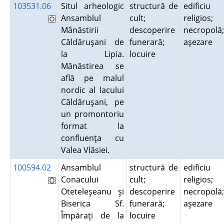
103531.06
Situl arheologic
structură de
edificiu
Ansamblul
cult;
religios;
Mânăstirii
descoperire
necropolă;
Căldăruşani de
funerară;
aşezare
la Lipia.
locuire
Mănăstirea se
află pe malul
nordic al lacului
Căldăruşani, pe
un promontoriu
format la
confluenţa cu
Valea Vlăsiei.
100594.02
Ansamblul
structură de
edificiu
Conacului
cult;
religios;
Oteteleşeanu şi
descoperire
necropolă;
Biserica Sf.
funerară;
aşezare
Împăraţi de la
locuire