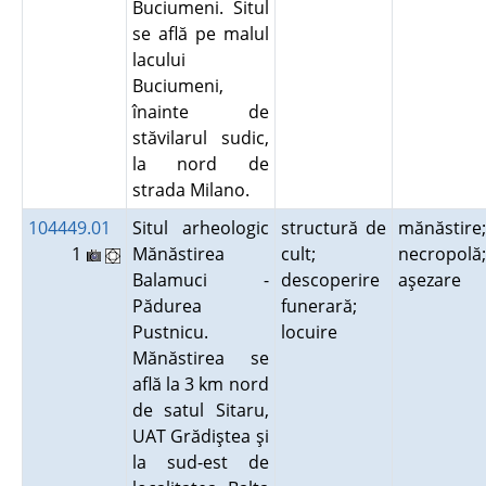
Buciumeni. Situl
se află pe malul
lacului
Buciumeni,
înainte de
stăvilarul sudic,
la nord de
strada Milano.
104449.01
Situl arheologic
structură de
mănăstire;
1
Mănăstirea
cult;
necropolă;
Balamuci -
descoperire
aşezare
Pădurea
funerară;
Pustnicu.
locuire
Mănăstirea se
află la 3 km nord
de satul Sitaru,
UAT Grădiştea şi
la sud-est de