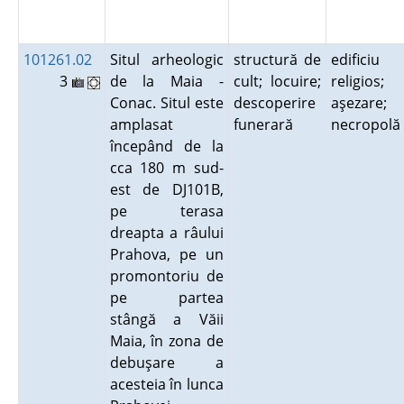
101261.02
Situl arheologic
structură de
edificiu
3
de la Maia -
cult; locuire;
religios;
Conac. Situl este
descoperire
aşezare;
amplasat
funerară
necropol
începând de la
cca 180 m sud-
est de DJ101B,
pe terasa
dreapta a râului
Prahova, pe un
promontoriu de
pe partea
stângă a Văii
Maia, în zona de
debuşare a
acesteia în lunca