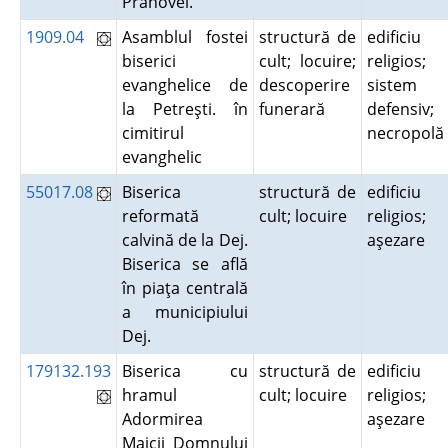
Prahovei.
1909.04
Asamblul fostei
structură de
edificiu
biserici
cult; locuire;
religios;
evanghelice de
descoperire
sistem
la Petreşti. în
funerară
defensiv;
cimitirul
necropol
evanghelic
55017.08
Biserica
structură de
edificiu
reformată
cult; locuire
religios;
calvină de la Dej.
aşezare
Biserica se află
în piaţa centrală
a municipiului
Dej.
179132.193
Biserica cu
structură de
edificiu
hramul
cult; locuire
religios;
Adormirea
aşezare
Maicii Domnului