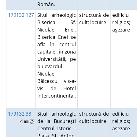
Român.
179132.127
Situl arheologic
structură de
edificiu
Biserica Sf.
cult; locuire
religios;
Nicolae - Enei.
aşezare
Biserica Enei se
afla în centrul
capitalei, în zona
Universităţii, pe
bulevardul
Nicolae
Bălcescu, vis-a-
vis de Hotel
Intercontinental.
179132.38
Situl arheologic
structură de
edificiu
4
de la Bucureşti
cult; locuire
religios;
Centrul Istoric -
aşezare
Piaţa Sf. Anton.