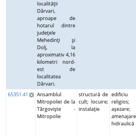
localităţii
Dârvari,
aproape de
hotarul dintre
judeţele
Mehedinţi şi
Dolj, la
aproximativ 4,16
kilometri nord-
est de
localitatea
Dârvari.
65351.41
Ansamblul
structură de
edificiu
Mitropoliei de la
cult; locuire;
religios;
Târgovişte -
instalaţie
aşezare;
Mitropolie
amenajare
hidraulic