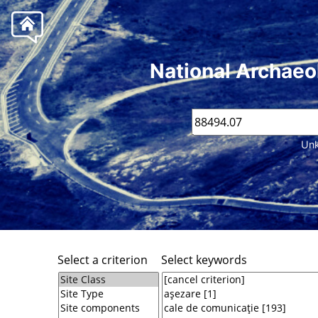
National Archaeo
Unk
Select a criterion
Select keywords