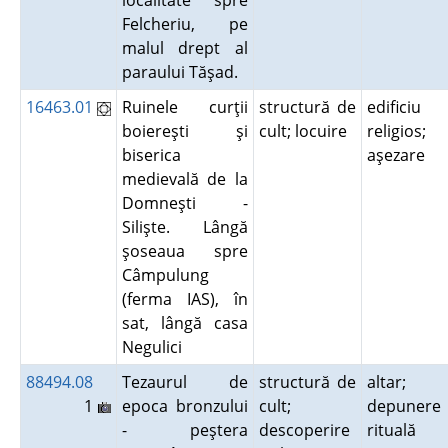
localitate spre
Felcheriu, pe
malul drept al
paraului Tăşad.
16463.01
Ruinele curţii
structură de
edificiu
boiereşti şi
cult; locuire
religios;
biserica
aşezare
medievală de la
Domneşti -
Silişte. Lângă
şoseaua spre
Câmpulung
(ferma IAS), în
sat, lângă casa
Negulici
88494.08
Tezaurul de
structură de
altar;
1
epoca bronzului
cult;
depunere
- peştera
descoperire
rituală