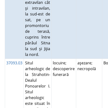
extravilan cât
şi intravilan,
la sud-est de
sat, pe un
promontoriu
de terasă,
cuprins între
pârâul Sitna
la sud şi Jijia
la nord.
37093.03
Situl
locuire;
aşezare;
Bo
arheologic de
descoperire
necropolă
la Strahotin-
funerară
Dealul
Ponoarelor I.
Situl
arheologic
este situat în