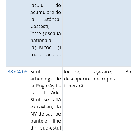
lacului de
acumulare de
la Stânca-
Costeşti,
între şoseaua
naţională
Iaşi-Mitoc şi
malul lacului.
38704.06
Situl
locuire;
aşezare;
Bo
arheologic de
descoperire
necropolă
la Pogorăşti -
funerară
La Lutărie.
Situl se află
extravilan, la
NV de sat, pe
pantele line
din sud-estul