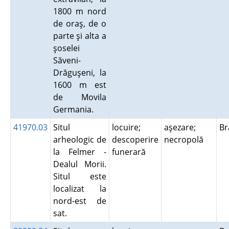
1800 m nord
de oraş, de o
parte şi alta a
şoselei
Săveni-
Drăguşeni, la
1600 m est
de Movila
Germania.
41970.03
Situl
locuire;
aşezare;
B
arheologic de
descoperire
necropolă
la Felmer -
funerară
Dealul Morii.
Situl este
localizat la
nord-est de
sat.