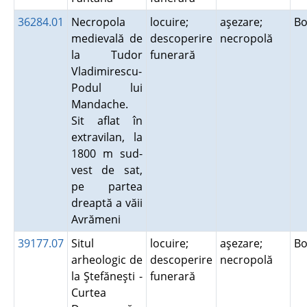
36284.01
Necropola
locuire;
aşezare;
Bo
medievală de
descoperire
necropolă
la Tudor
funerară
Vladimirescu-
Podul lui
Mandache.
Sit aflat în
extravilan, la
1800 m sud-
vest de sat,
pe partea
dreaptă a văii
Avrămeni
39177.07
Situl
locuire;
aşezare;
Bo
arheologic de
descoperire
necropolă
la Ştefăneşti -
funerară
Curtea