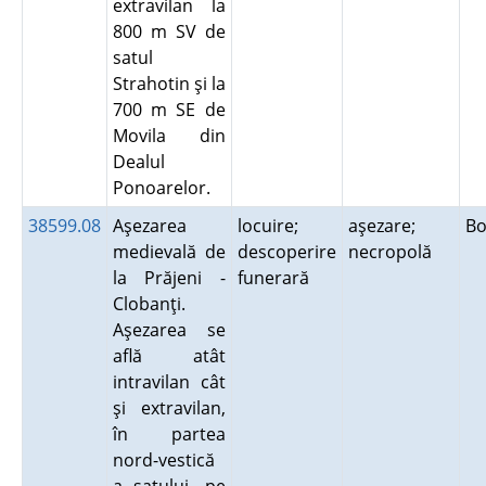
extravilan la
800 m SV de
satul
Strahotin şi la
700 m SE de
Movila din
Dealul
Ponoarelor.
38599.08
Aşezarea
locuire;
aşezare;
Bo
medievală de
descoperire
necropolă
la Prăjeni -
funerară
Clobanţi.
Aşezarea se
află atât
intravilan cât
şi extravilan,
în partea
nord-vestică