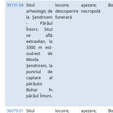
39131.04
Situl
locuire;
aşezare;
Bo
arheologic de
descoperire
necropolă
la Şendriceni
funerară
- Pârâul
Întors. Situl
se află
extravilan, la
3300 m est-
sud-est de
Movila
Şendriceni, la
punctul de
captare al
pârâului
Buhai în
pârâul Întors.
36079.01
Situl
locuire;
aşezare;
Bo