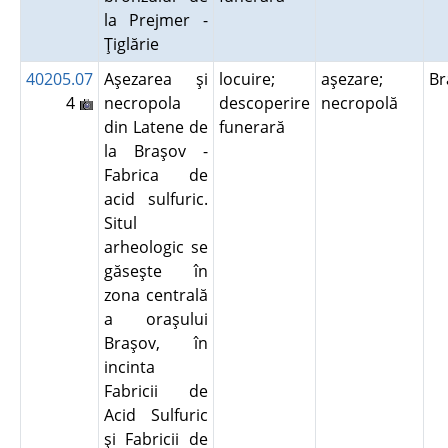
la Prejmer -
Ţiglărie
40205.07
Aşezarea şi
locuire;
aşezare;
B
4
necropola
descoperire
necropolă
din Latene de
funerară
la Braşov -
Fabrica de
acid sulfuric.
Situl
arheologic se
găseşte în
zona centrală
a oraşului
Braşov, în
incinta
Fabricii de
Acid Sulfuric
şi Fabricii de