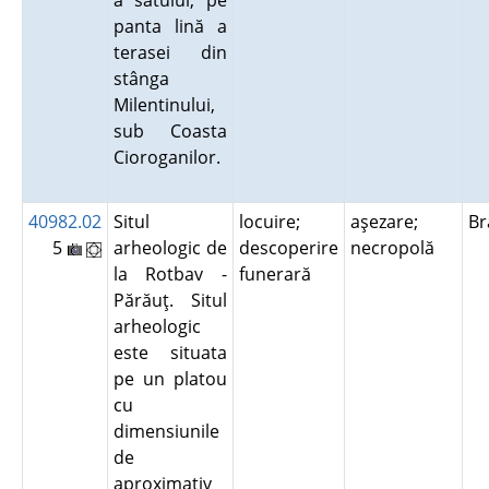
a satului, pe
panta lină a
terasei din
stânga
Milentinului,
sub Coasta
Cioroganilor.
40982.02
Situl
locuire;
aşezare;
B
5
arheologic de
descoperire
necropolă
la Rotbav -
funerară
Părăuţ. Situl
arheologic
este situata
pe un platou
cu
dimensiunile
de
aproximativ