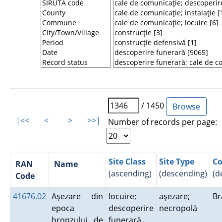
/ 1450
|<<
<
>
>>|
Number of records per page:
Site Class
Site Type
Co
RAN
Name
(ascending)
(descending)
(d
Code
41676.02
Aşezare din
locuire;
aşezare;
B
epoca
descoperire
necropolă
bronzului de
funerară