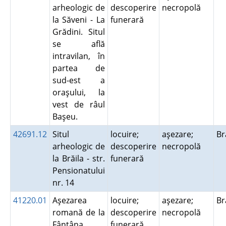
arheologic de
descoperire
necropolă
la Săveni - La
funerară
Grădini. Situl
se află
intravilan, în
partea de
sud-est a
oraşului, la
vest de râul
Başeu.
42691.12
Situl
locuire;
aşezare;
Br
arheologic de
descoperire
necropolă
la Brăila - str.
funerară
Pensionatului
nr. 14
41220.01
Aşezarea
locuire;
aşezare;
B
romană de la
descoperire
necropolă
Fântâna
funerară