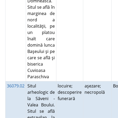
Domnească.
Situl se află în
marginea de
nord a
localităţii, pe
un platou
înalt care
domină lunca
Başeului şi pe
care se află şi
biserica
Cuvioasa
Paraschiva
36079.02
Situl
locuire;
aşezare;
Bo
arheologic de
descoperire
necropolă
la Săveni -
funerară
Valea Boului.
Situl se află
extravilan, la