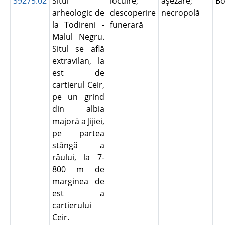
39275.02
Situl
locuire;
aşezare;
Bo
arheologic de
descoperire
necropolă
la Todireni -
funerară
Malul Negru.
Situl se află
extravilan, la
est de
cartierul Ceir,
pe un grind
din albia
majoră a Jijiei,
pe partea
stângă a
râului, la 7-
800 m de
marginea de
est a
cartierului
Ceir.