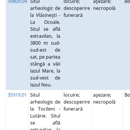
39809.04
Situl
locuire;
aşezare;
Bo
arheologic de
descoperire
necropolă
la Vlăsineşti -
funerară
La Ocoale.
Situl se află
extravilan, la
3800 m sud-
sud-est de
sat, pe partea
stângă a văii
Iazul Mare, la
sud-vest de
Iazul Nou.
35919.01
Situl
locuire;
aşezare;
Bo
arheologic de
descoperire
necropolă
la Tocileni -
funerară
Lutărie. Situl
se află
extravilan, la