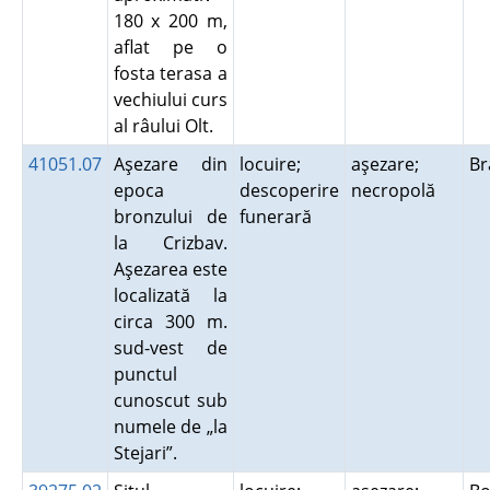
180 x 200 m,
aflat pe o
fosta terasa a
vechiului curs
al râului Olt.
41051.07
Aşezare din
locuire;
aşezare;
B
epoca
descoperire
necropolă
bronzului de
funerară
la Crizbav.
Aşezarea este
localizată la
circa 300 m.
sud-vest de
punctul
cunoscut sub
numele de „la
Stejari”.