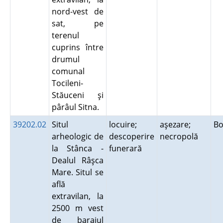
nord-vest de
sat, pe
terenul
cuprins între
drumul
comunal
Tocileni-
Stăuceni şi
pârâul Sitna.
39202.02
Situl
locuire;
aşezare;
Bo
arheologic de
descoperire
necropolă
la Stânca -
funerară
Dealul Râşca
Mare. Situl se
află
extravilan, la
2500 m vest
de barajul