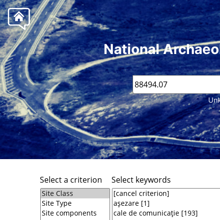
National Archaeo
Unk
Select a criterion
Select keywords